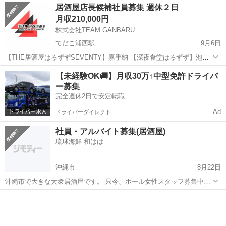
沖縄
沖縄市
飲食
居酒屋店長候補社員募集 週休２日
の求人です。 レストラン、ビュッフェ、ブライダル、イベントなど
月収210,000円
様々な...
株式会社TEAM GANBARU
てだこ浦西駅
9月6日
【THE居酒屋はるずずSEVENTY】嘉手納 【深夜食堂はるずず】泡瀬
居酒屋＆食事処 ★仕事内容 ・キッチン、ホール等飲食店運営 ・店舗
沖縄
沖縄市
てだこ浦西駅
飲食
社員募集
【未経験OK🚚】月収30万↑中型免許ドライバ
管理 ★給与 ・210000円～(昇給、手当て有り) ※残業手当て含む ...
ー募集
完全週休2日で安定転職
Ad
ドライバーダイレクト
社員・アルバイト募集(居酒屋)
琉球海鮮 和はは
沖縄市
8月22日
沖縄市で大きな大衆居酒屋です。 只今、ホール女性スタッフ募集中で
す。 外国人も多いので英語が話せる方、時給UPします。 また、土曜
沖縄
沖縄市
飲食
外国人
日だけでも大歓迎！です。 主婦や未経験者も大歓迎です。