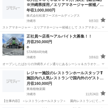
※沖縄県採用／エリアマネージャー候補／…
年収3,000,000円
株式会社松屋フーズホールディングス
沖縄市
9月3日
ストアマネージャー・エリアマネージャー候補として ストアマネジメ
ント及び店舗業務をご担当いただきます。 【具体的には…】 ・接客
沖縄
沖縄市
飲食
業務
正社員〜店長〜アルバイト大募集！！
・調理 ・従業員管理 ・店舗運営 基本となる接客・調理はもちろんの
月収250,000円
こと、...
STARBAR沖縄
沖縄市
3月6日
オープンしたばかりの沖縄市メイン通りにあるシーシャ＆カラオケ＆
バーです✨ ・個室カラオケ3部屋 ・シーシャ ・美味しいフード がある
沖縄
沖縄市
飲食
レジャー施設のレストランホールスタッフ❣
沖縄市で盛り上がってるBARです！！ 主に接客、シーシャ作り、ドリ
施設内の人気レストランで国内外のゲスト…
ンク作り、フード作り、...
月収160,000円
東南植物楽園
沖縄市
11月24日
【仕事内容】 ＜レストランホールスタッフ＞ 園内レストランにて料
理、飲料の提供、備品の補充・管理・レジ業務・電話対応・接客 オー
沖縄
沖縄市
飲食
業務