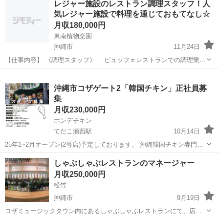
レジャー施設のレストラン調理スタッフ！人
ダーブッフェ形式で料理を提供します 【アピールポイント】 観光業・
気レジャー施設で料理を通じておもてなし☆
レストラン運営...
月収180,000円
東南植物楽園
沖縄市
11月24日
【仕事内容】 《調理スタッフ》 ビュッフェレストランでの調理業
務・食材発注・食材管理・厨房の準備・片付けなど レジャー施設内の
沖縄
沖縄市
飲食
調理師免許
レストランです 【アピールポイント】 観光業・レストラン運営・文化
沖縄市コザゲート2「韓国チキン」正社員募
体験講座・病院・...
集
月収230,000円
ホンデチキン
てだこ浦西駅
10月14日
25年1~2月オープン(2号店)予定しております。 沖縄韓国チキン専門店
「ホンデチキン)です。 下記の内容通り、一緒に楽しく仕事できる方を
沖縄
沖縄市
てだこ浦西駅
飲食
未経験
しゃぶしゃぶレストランのマネージャー
探しています。 ・給 与:23万円~(未経験者基準) ※経験者優遇ありま
月収250,000円
す。 ・...
松竹
沖縄市
9月19日
コザミュージックタウン内にあるしゃぶしゃぶレストランにて、店舗