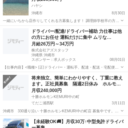
ハヤシ
沖縄市
8月30日
一緒にいちから店作りしてくれる方募集します！ 調理師学校卒の方、
店長としてメニュー作りからお願いしたいと思います。 一緒に理想の
沖縄
沖縄市
飲食
飲食店
ドライバー/配達/ドライバー補助 力仕事は他
店を作りましょう！ 物件未定ですが本島中南部で考えています。 メー
の方にお任せ 運転だけに集中 ムリな…
ルの上履歴書持参で面接したいと...
月給26万円～34万円
株式会社アズスタッフ
沖縄県 沖縄市
スポンサー：求人ボックス
08月01日
【仕事内容】<職種> [正]ドライバー・運転手、配達・配送・宅配便、
ドライバー補助 <雇用形態> 正社員 <給与> [正]月給26万円～34万円
正社員
将来独立、簡単にわかりやすく、丁重に教え
交通費:一部支給 交通費規定支給(勤務地による) <収入イメージ> 月
ます。正社員募集 隔週2日休み ホルモ…
265650円...
月収240,000円
十勝ホルモンKEMURI中の町
てだこ浦西駅
3月11日
沖縄市 330通り沿い 十勝ホルモンKEMURI中の町店 募集中です。経
験により給与がUp します。 (キッチン、ホールでの業務になります。)
沖縄
沖縄市
てだこ浦西駅
飲食
未経験
【未経験OK🚚】月収30万↑中型免許ドライバ
⏰就業時間16時～24時迄 週１日、隔週2日お休みです。（※連休は出
ー募集