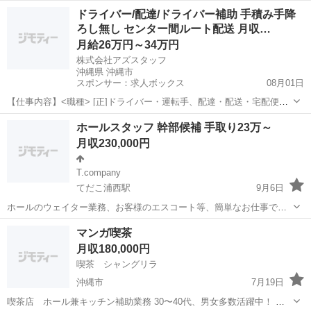
運営、ホール業務です。 オープニングスタッフとして、コザの新しい
沖縄
沖縄市
飲食
ホール
ドライバー/配達/ドライバー補助 手積み手降
スポット作りを楽しめる方大募集！
ろし無し センター間ルート配送 月収…
月給26万円～34万円
株式会社アズスタッフ
沖縄県 沖縄市
スポンサー：求人ボックス
08月01日
【仕事内容】<職種> [正]ドライバー・運転手、配達・配送・宅配便、
ドライバー補助 <雇用形態> 正社員 <給与> [正]月給26万円～34万円
正社員
ホールスタッフ 幹部候補 手取り23万～
交通費:一部支給 交通費規定支給(勤務地による) <収入イメージ> 月
月収230,000円
265650円...
T.company
てだこ浦西駅
9月6日
ホールのウェイター業務、お客様のエスコート等、簡単なお仕事で
す。経験をして、幹部を目指して頂く事も可能です。全てのノウハウ
沖縄
沖縄市
てだこ浦西駅
飲食
ホール
マンガ喫茶
を1から教えるので不安な方も一度働いてみて下さい。 貴方の頑張り
月収180,000円
で稼ぎは、変わります。将来、独立...
喫茶 シャングリラ
沖縄市
7月19日
喫茶店 ホール兼キッチン補助業務 30〜40代、男女多数活躍中！ 調