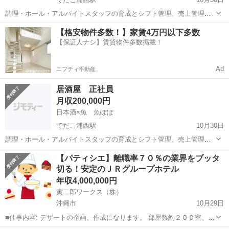
調理・ホール・アルバイトスタッフの育成とシフト管理、売上管理、
食材管理などが主な仕事です。 未経験から始めた社員が活躍中!まずは
沖縄
沖縄市
てだこ浦西駅
飲食
業務
【格安物件多数！】家賃4万円以下多数
既存店舗で業務を学んでください。 職種】週休2日休み/月22日出勤/正
【保証人ナシ】賃貸物件多数掲載！
社員/月収20万円〜/...
Ad
ニフティ不動産
居酒屋 正社員
月収200,000円
日本酒×魚 魚ぽぽ
てだこ浦西駅
10月30日
調理・ホール・アルバイトスタッフの育成とシフト管理、売上管理、
食材管理などが主な仕事です。 未経験から始めた社員が活躍中!まずは
沖縄
沖縄市
てだこ浦西駅
飲食
業務
【パティシエ】離職率７０％の業界をブッタ
既存店舗で業務を学んでください。 職種】週休2日休み/月22日出勤/正
切る！安定のＪＲグループホテル
社員/月収20万円〜/...
年収4,000,000円
寅二郎ワークス（株）
沖縄市
10月29日
■仕事内容: デザートの企画、作成になります。 部屋数約２００室、厨
房部約２０名、内パティシエ３名になります。 ※福岡県北九州市勤務