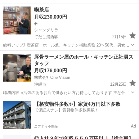
喫茶店
月収230,000円
シャングリラ
てだこ浦西駅
2月15日
給料アップ⤴️ 喫茶店 ホール兼、キッチン補助業務 20〜50代、男女多
数活躍中！ 調理経験者、大歓迎 未経験者でもOKです！ a 10:00～
沖縄
沖縄市
てだこ浦西駅
飲食
喫茶店
豚骨ラーメン屋のホール・キッチン正社員ス
22:00(実働8H) b 22:00～翌10:00(実働８H...
タッフ
月収176,000円
株式会社One Vision
沖縄市
12月25日
職務内容 ⭐️活気のあるお店で働きたい方お待ちしております 主な仕事
内容としては、 ・お客様のご案内 / 接客 ・配膳 / 提供 ・バッシン
沖縄
沖縄市
飲食
ホール
【格安物件多数✨】家賃4万円以下多数
グ・清掃 ・洗い場 ・ラーメンづくり ・仕込み（らーめんの命...
【保証人ナシ】賃貸物件多数掲載！
Ad
ニフティ不動産
◎入社３年で年収５５０万円以上【総合職】