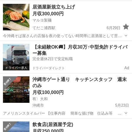
理経験者、大歓迎 未経験者でもOKです！ 週2〜3日休日可 シフト制
沖縄
沖縄市
飲食
業務
居酒屋新規立ち上げ
月8〜10日休日有り 要 普通運転免許 試用期間後に能力により即昇給あ
月収300,000円
り！ ...
マルヨ製麺
てだこ浦西駅
6月29日
今沖縄そば屋さんの店舗を夜の使ってない時間帯に居酒屋として営業
してくれる方を探しております。 時給制、歩合制、間借り等相談でき
沖縄
沖縄市
てだこ浦西駅
飲食
【未経験OK🚚】月収30万↑中型免許ドライバ
ます。 沖縄そば屋さんの求人もしてますので、混合しないように件名
ー募集
に居酒屋の問い合わせと書いて貰え...
完全週休2日で安定転職
Ad
ドライバーダイレクト
沖縄市ゲート通り キッチンスタッフ 週末
のみ
月収100,000円
有〉大和
沖縄市
5月23日
アメリカンスタイルバー 【仕事内容 簡単な揚げ物 仕込み等 未
経験OK 働きやい職場です 年齢制限ありません 英語話せなくても
沖縄
沖縄市
飲食
外国人
飲食店(居酒屋予定)
大丈夫です 勤務時間相談可 【応募条件】 ...
月収250,000円