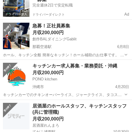
来ません。）...
完全週休2日で安定転職
Ad
ドライバーダイレクト
急募！正社員募集
月収200,000円
創作BALダイニングGablit
那覇空港駅
6月8日
ホール、キッチン全般 簡単なキッチン！ホール補助のお仕事です。 ド
リンク作り！オーダー受け、料理やドリンクの配膳！ お会計！食器の
沖縄
沖縄市
那覇空港駅
飲食
ホール
キッチンカー求人募集・業務委託・沖縄
洗浄などをお願いします。 初めての方も丁寧におしえます！！ 経験者
月収200,000円
20万～スタート
PONO kitchen
沖縄市
4月20日
キッチンカーでのチキンオーバーライス、ジャークライス、タコスな
どを販売‼︎ 難しい調理などはなく、簡単な工程です！（焼いたり、盛
沖縄
沖縄市
飲食
キッチンカー
居酒屋のホールスタッフ、キッチンスタッフ
り付け、仕込み、オーダーをとるなど。また出店場所によっては発電
(共に管理職)
機が必要になるので重い荷物の持ち運...
月収200,000円
居酒屋れんまろ
てだこ浦西駅
10月30日