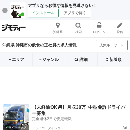
アプリならお得な情報を見逃さない！
インストール
アプリで開く
沖縄県
検索
ログイン
投稿
沖縄県 沖縄市の飲食の正社員の求人情報
人気キーワード
エリア
ジャンル
詳細
新着順
【未経験OK🚚】月収30万↑中型免許ドライバ
ー募集
完全週休2日で安定転職
Ad
ドライバーダイレクト