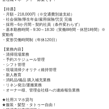
【待遇】

・月額－218,000円（※交通費別途支給）

・社会保険/厚生年金/雇用保険/労災 完備

・採用～6か月間－契約社員（条件変わらず）

・基本勤務時間－9:30～18:30（実働8時間・休憩1時間）※
変動有

・変形労働時間制（年休120日）

【業務内容】

・清掃現場業務

・予約スケジュール管理

・シフト管理

・現場清掃クオリティ維持管理

・新人教育

・消耗品/備品 購入補充業務

・リネン発注/運搬業務

・オーナー様、管理会社様への連絡報告業務

★社用スマホ貸与

★服装・髪型・タトゥー自由！
