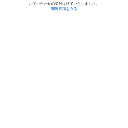
お問い合わせの受付は終了いたしました。
関連投稿をみる
初めての方へ
利用規約
プライバシーポリシー
プライバシー・ステートメント
健全化に資する運用方針
お問い合わせ
運営会社
サイトマップ
ご利用ガイド
フリーワードで探す
PC版で表示
都道府県選択
特定商取引法の表示
利用者情報の外部送信について
© 2011-
2026
Jmty, Inc.