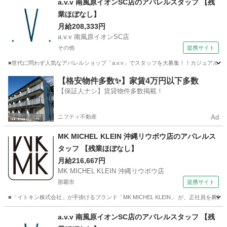
a.v.v 南風原イオンSC店のアパレルスタッフ 【残
業ほぼなし】
月給208,333円
a.v.v 南風原イオンSC店
その他
提携サイト
■世代に問わず人気なアパレルショップ「a.v.v」でスタッフを大募集！！カジュアルな中
沖縄
その他
ファッション
【格安物件多数✨】家賃4万円以下多数
【保証人ナシ】賃貸物件多数掲載！
ニフティ不動産
Ad
MK MICHEL KLEIN 沖縄リウボウ店のアパレルス
タッフ 【残業ほぼなし】
月給216,667円
MK MICHEL KLEIN 沖縄リウボウ店
那覇市
提携サイト
■「イトキン株式会社」が手掛けるブランド「MK MICHEL KLEIN」 が、正社員
沖縄
那覇市
ファッション
a.v.v 南風原イオンSC店のアパレルスタッフ 【残