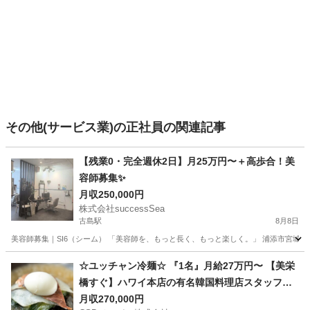
その他(サービス業)の正社員の関連記事
【残業0・完全週休2日】月25万円〜＋高歩合！美
容師募集✨
月収250,000円
株式会社successSea
古島駅
8月8日
美容師募集｜SI6（シーム） 「美容師を、もっと長く、もっと楽しく。」 浦添市宮城にあ
沖縄
浦添市
古島駅
美容師
☆ユッチャン冷麺☆ 『1名』月給27万円〜 【美栄
橋すぐ】ハワイ本店の有名韓国料理店スタッフ募
集！！ 移住支援金有り！
月収270,000円