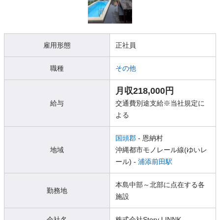
雇用形態
正社員
職種
その他
月収218,000円
給与
交通費別途支給※当社規定に
よる
国頭郡
- 恩納村
地域
沖縄都市モノレール線(ゆいレ
ール) -
浦添前田駅
本島中部～北部に点在する各
勤務地
施設
会社名
株式会社Story LINNK