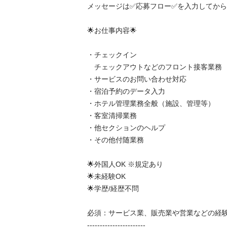
メッセージは✅応募フロー✅を入力してからお願
🌟お仕事内容🌟

・チェックイン

　チェックアウトなどのフロント接客業務

・サービスのお問い合わせ対応

・宿泊予約のデータ入力

・ホテル管理業務全般（施設、管理等）

・客室清掃業務

・他セクションのヘルプ

・その他付随業務

🌟外国人OK ※規定あり

🌟未経験OK

🌟学歴/経歴不問

必須：サービス業、販売業や営業などの経験
-----------------------
