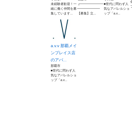
未経験者歓迎！一
┏━━━━━━━
■世代に問わず人
緒に働く仲間を募
━━━━━━━
気なアパレルショ
集しています...
【募集】立...
ップ「a.v...
a.v.v 那覇メイ
ンプレイス店
のアパ...
那覇市
■世代に問わず人
気なアパレルショ
ップ「a.v...