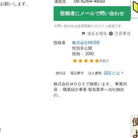
連絡先
いします。

投稿者にメールで問い合わせ
※問い合わせは会員登録とログイン必須です
違反を報告
注意事項
投稿者
株式会社MODE
性別非公開
投稿： 
2092
5.0
(
2
)
認証とは
身分証
電話番号
法人書類
株式会社ＭＯＤＥで御座います。 事業内
容 ・職業紹介事業 製造業界へ当社独自
の...

