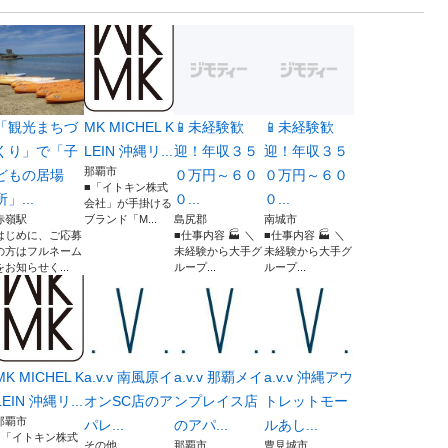
「観光まちづ
MK MICHEL K
📱未経験歓
📱未経験歓
くり」で「子
LEIN 沖縄リ...
迎！年収３５
迎！年収３５
那覇市
どもの居場
０万円～６０
０万円～６０
■「イトキン株式
所」...
０...
０...
会社」が手掛ける
赤嶺駅
ブランド「M...
島尻郡
南城市
はじめに、ご応募
■仕事内容 🏭 ＼
■仕事内容 🏭 ＼
の方はフルネーム
未経験から大手グ
未経験から大手グ
をお知らせく...
ループ...
ループ...
MK MICHEL K
a.v.v 南風原イ
a.v.v 那覇メイ
a.v.v 沖縄アウ
LEIN 沖縄リ...
オンSC店のア
ンプレイス店
トレットモー
那覇市
パレ...
のアパ...
ルあし...
■「イトキン株式
その他
那覇市
豊見城市