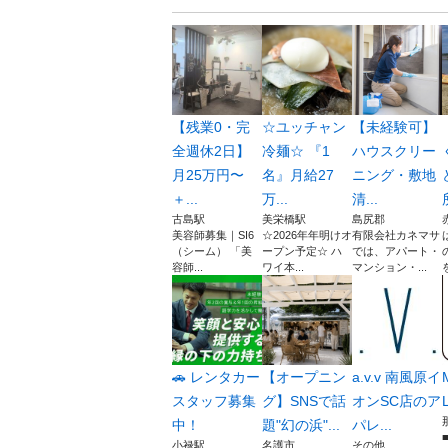
【残業0・完
☆ユッチャン
【未経験可】
全週休2日】
冷麺☆ 『1
ハウスクリー
月25万円〜
名』月給27
ニング・敷地
＋...
万...
清...
古島駅
美栄橋駅
島尻郡
美容師募集｜SI6
☆2026年年明けオ
有限会社カネマサ
（シーム） 「美
ープン予定☆ ハ
では、アパート・
容師...
ワイ本...
マンション・...
🚗 レンタカー
【オープニン
a.v.v 南風原イ
スタッフ募集
グ】SNSで話
オンSC店のア
中！
題"幻の浜"...
パレ...
小禄駅
名護市
その他