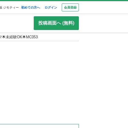
板 ジモティー
初めての方へ
ログイン
会員登録
投稿画面へ (無料)
未経験OK🌟MC053