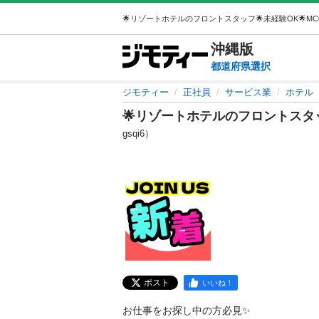
沖縄
版
都道府県選択
ジモティー
正社員
サービス業
ホテル
🌟リゾートホテルのフロントスタッフ
gsqi6）
ポスト
いいね！
お仕事をお探し中の方必見✨
