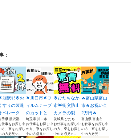
事：
🌟胆沢郡🌟お
🌟川口市🌟フ
🌟ひたちなか
🔥富山県富山
くすりの製造
ィルムテープ
市🌟衝突防止
市🔥お祝い金
オペレータ...
のカットと...
カメラの製...
2万円🔥...
岩手県 胆沢郡...
埼玉県 川口市...
茨城県 ひたち...
富山県 富山市...
お仕事をお探し中
お仕事をお探し中
お仕事をお探し中
お仕事をお探し中
の方、寮をお探し
の方、寮をお探し
の方、寮をお探し
の方、寮をお探し
中の方必見✨...
中の方必見✨...
中の方必見✨...
中の方必見！...