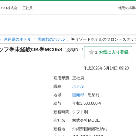
🌟リゾートホテルのフロントスタッフ🌟未経験OK🌟MC053 (株式会社MODE) 国頭のホテルの正社員の求人情報 株式会社MODE｜ジモティー
正社員
地元の掲示
沖縄県のホテル
国頭郡のホテル
🌟リゾートホテルのフロントスタッフ
🌟未経験OK🌟MC053
（投稿ID : 1
1
お気に入り登録
作成
2026年5月14日 09:20
雇用形態
正社員
職種
ホテル
地域
国頭郡
 - 恩納村
給与
年収3,500,000円
勤務時間
シフト制
会社名
株式会社MODE
勤務地
沖縄県国頭郡恩納村