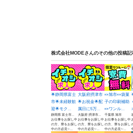
株式会社MODE
さんのその他の投稿記
🌟静岡県富士
大阪府摂津市
🍬旭市🍬袋菓
市🌟未経験歓
🌟お祝金🌟配
子の印刷補助
迎🌟モク...
属日に5万...
🍬ワンル...
静岡県 富士市...
大阪府 摂津市...
千葉県 旭市
お仕事をお探し中
お仕事をお探し中
お仕事をお探し中
の方、寮をお探し
の方、寮をお探し
の方、寮をお探し
中の方必見✨...
中の方必見✨...
中の方必見✨...