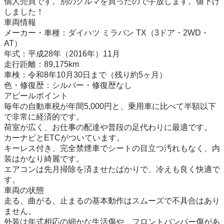
個人売買です。別のクルマを買ったので手放します。値下げ
しました！

車両情報

メーカー・車種：ダイハツ ミラバン TX（3ドア・2WD・
AT）

年式：平成28年（2016年）11月

走行距離：89,175km

車検：令和8年10月30日まで（残り約5ヶ月）

色・修復歴：シルバー・修復歴なし

​アピールポイント

毎年の自動車税が年間5,000円と、乗用車に比べて半額以下
で非常に経済的です。

荷室が広く、お仕事の配達や普段の足代わりに最適です。

カーナビとETCがついています。

キーレス付き、完全禁煙車でシートの目立つ汚れもなく、内
装はかなり綺麗です。

エアコンは先月掃除を済ませたばかりで、冷えも良く快適で
す。

​車両の状態

走る、曲がる、止まるの基本動作はスムーズで不具合はあり
ません。

外装は年式相応の細かな生活傷や、フロントバンパー傷があ