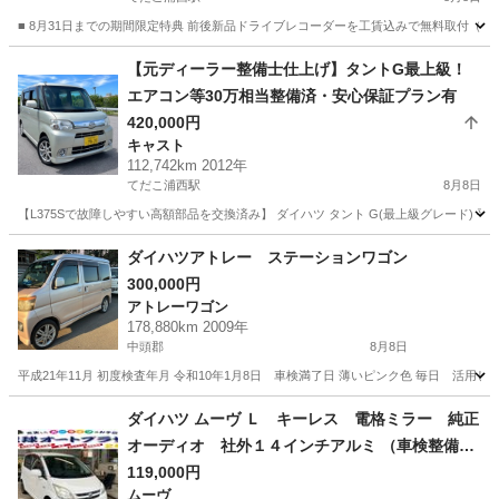
■ 8月31日までの期間限定特典 前後新品ドライブレコーダーを工賃込みで無料取付（3
沖縄
中頭郡
てだこ浦西駅
キャスト
走行距離
⁠【元ディーラー整備士仕上げ】タントG最上級！
エアコン等30万相当整備済・安心保証プラン有⁠
420,000円
キャスト
112,742km 2012年
てだこ浦西駅
8月8日
【L375Sで故障しやすい高額部品を交換済み】 ダイハツ タント G(最上級グレード)
沖縄
中頭郡
てだこ浦西駅
キャスト
ダイハツアトレー ステーションワゴン
300,000円
アトレーワゴン
178,880km 2009年
中頭郡
8月8日
平成21年11月 初度検査年月 令和10年1月8日 車検満了日 薄いピンク色 毎日 活用
沖縄
中頭郡
アトレーワゴン
ダイハツ ムーヴ Ｌ キーレス 電格ミラー 純正
オーディオ 社外１４インチアルミ （車検整備
付）
119,000円
ムーヴ