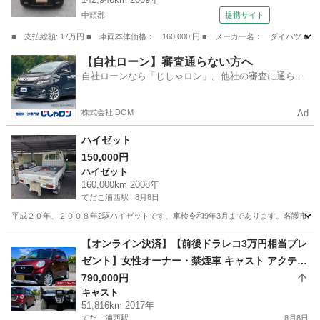
中頭郡
提携サイト
■ 支払総額: 17万円 ■ 車両本体価格： 160,000 円 ■ メーカー名： ダイハツ ■
沖縄
中頭郡
タント
【自社ローン】審査通らない方へ
自社ローンなら「じしゃロン」。他社の審査に通らな
かった方も
株式会社IDOM
Ad
ハイゼット
150,000円
ハイゼット
160,000km 2008年
てだこ浦西駅
8月8日
平成２０年、２００８年2駆ハイゼットです、車検令和9年3月まであります。名護市か
沖縄
名護市
てだこ浦西駅
ハイゼット
【オンライン決済】【前後ドラレコ3万円相当プレ
ゼント】女性オーナー・禁煙車 キャスト アクティ
バX H29年 走行5.1万km 車検R10年6月
790,000円
キャスト
51,816km 2017年
てだこ浦西駅
8月8日