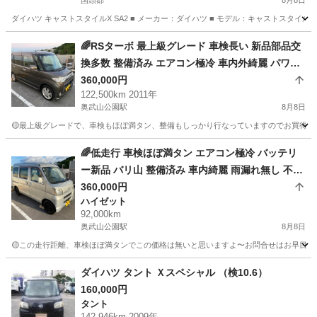
国頭郡
8月8日
ダイハツ キャストスタイルX SA2 ■ メーカー：ダイハツ ■ モデル：キャストスタイルX SA2 
沖縄
国頭郡
キャスト
エンジン
🌈RSターボ 最上級グレード 車検長い 新品部品交
換多数 整備済み エアコン極冷 車内外綺麗 パワー
スライド バリ山 タントカスタム
360,000円
122,500km 2011年
奥武山公園駅
8月8日
🟡最上級グレードで、車検もほぼ満タン、整備もしっかり行なっていますのでお買得です
沖縄
豊見城市
奥武山公園駅
ダイハツ
🌈低走行 車検ほぼ満タン エアコン極冷 バッテリ
ー新品 バリ山 整備済み 車内綺麗 雨漏れ無し 不具
合無し そのまま乗れる車両です
360,000円
ハイゼット
92,000km
奥武山公園駅
8月8日
🟡この走行距離、車検ほぼ満タンでこの価格は無いと思いますよ〜お問合せはお早目に！ハ
沖縄
豊見城市
奥武山公園駅
ハイゼット
ダイハツ タント Ｘスペシャル （検10.6）
160,000円
タント
142,946km 2009年