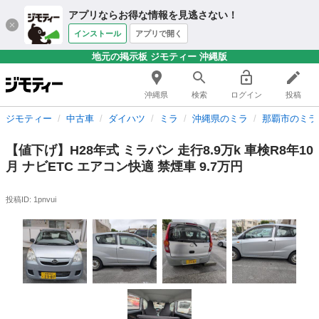
アプリならお得な情報を見逃さない！
インストール
アプリで開く
地元の掲示板 ジモティー 沖縄版
沖縄県
検索
ログイン
投稿
ジモティー
中古車
ダイハツ
ミラ
沖縄県のミラ
那覇市のミラ
【値下げ】H28年式 ミラバン 走行8.9万k 車検R8年10
月 ナビETC エアコン快適 禁煙車 9.7万円
投稿ID: 1pnvui