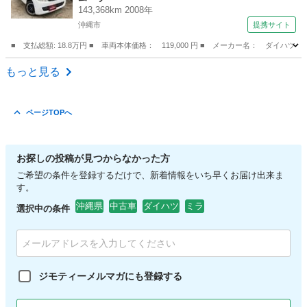
143,368km 2008年
沖縄市
提携サイト
■ 支払総額: 18.8万円 ■ 車両本体価格： 119,000 円 ■ メーカー名： ダイ
沖縄
沖縄市
ムーヴ
もっと見る
ページTOPへ
お探しの投稿が見つからなかった方
ご希望の条件を登録するだけで、新着情報をいち早くお届け出来ま
す。
沖縄県
中古車
ダイハツ
ミラ
選択中の条件
ジモティーメルマガにも登録する