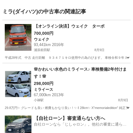
ミラ(ダイハツ)の中古車の関連記事
【オンライン決済】ウェイク ターボ
700,000円
ウェイク
93,441km 2016年
浦添前田駅
8月9日
平成28年式 中古 走行距離 ９３４７１キロ使用中の為のびます。 車検令和９年１２月
沖縄
浦添市
浦添前田駅
ウェイク
🌸かわいい水色のミライース♪ 車検整備2年付けま
す！🌸
298,000円
ミライース
67,000km 2013年
小禄駅
8月9日
29.8万円✨ グレードも良い 燃費もかなり良い！✨ ℓ 28km✨ X”memorialedit
沖縄
豊見城市
小禄駅
ミライース
【自社ローン】審査通らない方へ
自社ローンなら「じしゃロン」。他社の審査に通らな
かった方も