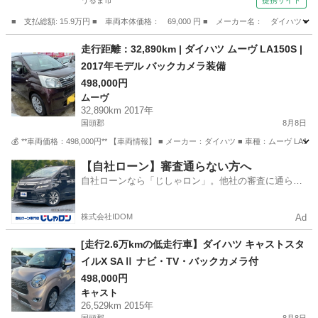
うるま市
提携サイト
■ 支払総額: 15.9万円 ■ 車両本体価格： 69,000 円 ■ メーカー名： ダ
沖縄
うるま市
タント
走行距離：32,890km | ダイハツ ムーヴ LA150S |
2017年モデル バックカメラ装備
498,000円
ムーヴ
32,890km 2017年
国頭郡
8月8日
💰 **車両価格：498,000円** 【車両情報】 ■ メーカー：ダイハツ ■ 車種：ムーヴ LA15
沖縄
国頭郡
ムーヴ
【自社ローン】審査通らない方へ
自社ローンなら「じしゃロン」。他社の審査に通らな
かった方も
株式会社IDOM
Ad
[走行2.6万kmの低走行車】ダイハツ キャストスタ
イルX SAⅡ ナビ・TV・バックカメラ付
498,000円
キャスト
26,529km 2015年