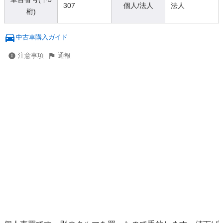
307
個人/法人
法人
桁)
中古車購入ガイド
注意事項
通報