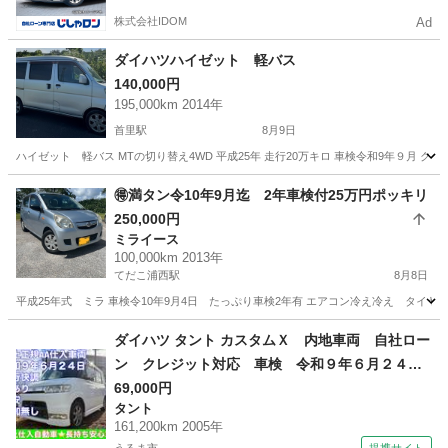
株式会社IDOM
Ad
ダイハツハイゼット 軽バス
140,000円
195,000km 2014年
首里駅
8月9日
ハイゼット 軽バス MTの切り替え4WD 平成25年 走行20万キロ 車検令和9年９月 
沖縄
島尻郡
首里駅
ダイハツ
ダイハツハイゼット
🉐満タン令10年9月迄 2年車検付25万円ポッキリ
250,000円
ミライース
100,000km 2013年
てだこ浦西駅
8月8日
平成25年式 ミラ 車検令10年9月4日 たっぷり車検2年有 エアコン冷え冷え タイヤ🛞バリ
沖縄
国頭郡
てだこ浦西駅
ミライース
ダイハツ タント カスタムＸ 内地車両 自社ロー
ン クレジット対応 車検 令和９年６月２４
日 車検 （検9.6）
69,000円
タント
161,200km 2005年