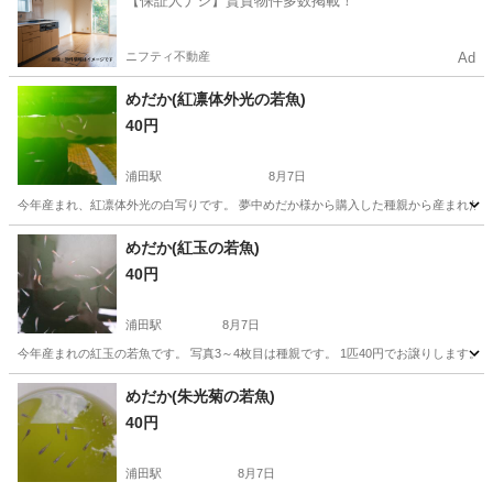
【保証人ナシ】賃貸物件多数掲載！
ニフティ不動産
Ad
めだか(紅凛体外光の若魚)
40円
浦田駅
8月7日
今年産まれ、紅凛体外光の白写りです。 夢中めだか様から購入した種親から産まれた2代
岡山
倉敷市
浦田駅
その他
めだか
めだか(紅玉の若魚)
40円
浦田駅
8月7日
今年産まれの紅玉の若魚です。 写真3～4枚目は種親です。 1匹40円でお譲りします。
岡山
倉敷市
浦田駅
その他
紅玉
めだか(朱光菊の若魚)
40円
浦田駅
8月7日