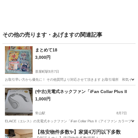
その他の売ります・あげますの関連記事
まとめて18
3,000円
茶屋町駅
8月7日
お取引早い方から優先に！ その他質問より対応させて頂きます お取引場所 
岡山
倉敷市
茶屋町駅
その他
インター
(中古)充電式ネックファン「iFan Collar Plus II
1,000円
常山駅
8月7日
ELAiCE（エレス）の充電式ネックファン「iFan Collar Plus II（アイファ
岡山
玉野市
常山駅
その他
エレス
【格安物件多数✨】家賃4万円以下多数