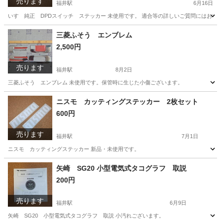
売ります
福井駅
6月16日
いすゞ純正 DPDスイッチ ステッカー 未使用です。 適合等の詳しいご質問にはお
岡山
倉敷市
福井駅
その他
ステッカー
三菱ふそう エンブレム
2,500円
売ります
福井駅
8月2日
三菱ふそう エンブレム 未使用です。保管時に生じた小傷ございます。
岡山
倉敷市
福井駅
外装、車外用品
エンブレム
ニスモ カッティングステッカー 2枚セット
600円
売ります
福井駅
7月1日
ニスモ カッティングステッカー 新品・未使用です。
岡山
倉敷市
福井駅
その他
ニスモ
矢崎 SG20 小型電気式タコグラフ 取説
200円
売ります
福井駅
6月9日
矢崎 SG20 小型電気式タコグラフ 取説 小汚れございます。