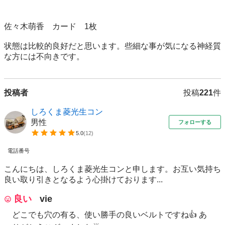
佐々木萌香　カード　1枚

状態は比較的良好だと思います。些細な事が気になる神経質
な方には不向きです。
投稿者
投稿
221
件
しろくま菱光生コン
男性
フォローする
5.0
(
12
)
電話番号
こんにちは、しろくま菱光生コンと申します。お互い気持ち
良い取り引きとなるよう心掛けております...
良い
vie
どこでも穴の有る、使い勝手の良いベルトですね👍️ あ