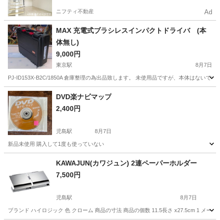
ニフティ不動産
Ad
MAX 充電式ブラシレスインパクトドライバ (本
体無し)
9,000円
東京駅
8月7日
PJ-ID153X-B2C/1850A 倉庫整理の為出品致します。 未使用品ですが、本体はないです
岡山
倉敷市
東京駅
その他
DVD楽ナビマップ
2,400円
児島駅
8月7日
新品未使用 購入して1度も使っていない
岡山
倉敷市
児島駅
その他
楽ナビ
KAWAJUN(カワジュン) 2連ペーパーホルダー
7,500円
児島駅
8月7日
ブランド ハイロジック 色 クローム 商品の寸法 商品の個数 11.5長さ x27.5cm 1 メー