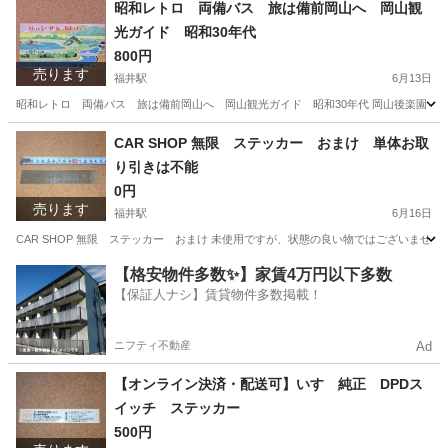
岡山
倉敷市
福井駅
その他
スノコ
昭和レトロ 両備バス 旅は備前岡山へ 岡山観
光ガイド 昭和30年代
800円
売ります
福井駅
6月13日
昭和レトロ 両備バス 旅は備前岡山へ 岡山観光ガイド 昭和30年代 岡山後楽園・
岡山
倉敷市
福井駅
その他
CAR SHOP 無限 ステッカー おまけ 単体お取
り引きは不能
0円
売ります
福井駅
6月16日
CAR SHOP 無限 ステッカー おまけ 未使用ですが、状態の良い物ではございませ
岡山
倉敷市
福井駅
その他
ステッカー
【格安物件多数✨】家賃4万円以下多数
【保証人ナシ】賃貸物件多数掲載！
ニフティ不動産
Ad
【オンライン決済・配送可】いすゞ純正 DPDス
イッチ ステッカー
500円