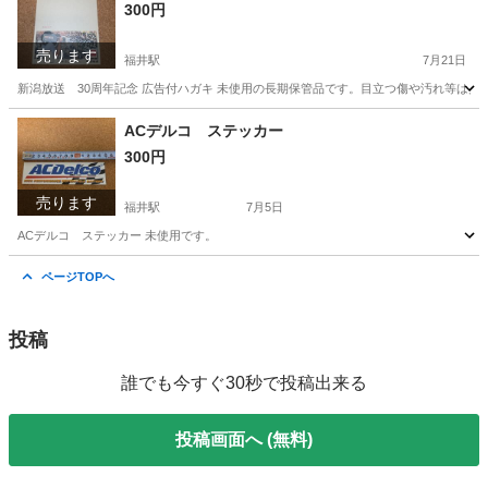
300円
売ります
福井駅
7月21日
新潟放送 30周年記念 広告付ハガキ 未使用の長期保管品です。目立つ傷や汚れ等は
岡山
倉敷市
福井駅
その他
レトロ
ACデルコ ステッカー
300円
売ります
福井駅
7月5日
ACデルコ ステッカー 未使用です。
岡山
倉敷市
福井駅
その他
ACデルコ
ページTOPへ
投稿
誰でも今すぐ30秒で投稿出来る
投稿画面へ (無料)