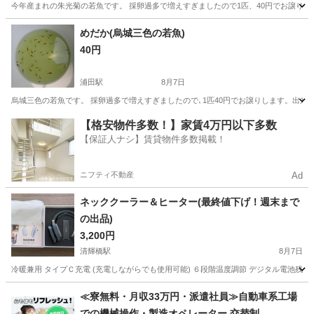
今年産まれの朱光菊の若魚です。 採卵過多で増えすぎましたので1匹、40円でお譲りし
岡山
倉敷市
浦田駅
その他
めだか
めだか(烏城三色の若魚)
40円
浦田駅
8月7日
烏城三色の若魚です。 採卵過多で増えすぎましたので､1匹40円でお譲りします。出来
岡山
倉敷市
浦田駅
その他
烏城
【格安物件多数！】家賃4万円以下多数
【保証人ナシ】賃貸物件多数掲載！
ニフティ不動産
Ad
ネッククーラー＆ヒーター(最終値下げ！週末まで
の出品)
3,200円
清輝橋駅
8月7日
冷暖兼用 タイプＣ充電 (充電しながらでも使用可能) ６段階温度調節 デジタル電池残量表
岡山
岡山市
清輝橋駅
その他
≪寮無料・月収33万円・派遣社員≫自動車系工場
での機械操作・製造オペレーター 交替制