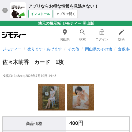
アプリならお得な情報を見逃さない！
インストール
アプリで開く
地元の掲示板 ジモティー 岡山版
岡山県
検索
ログイン
投稿
ジモティー
売ります・あげます
その他
岡山県のその他
倉敷市
佐々木萌香 カード 1枚
投稿ID: 1p8zxq
2026年7月19日 14:43
400円
商品価格