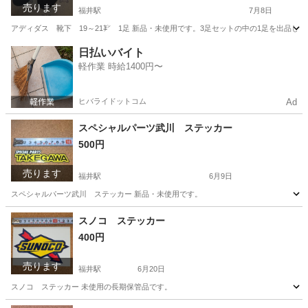
売ります
福井駅
7月8日
アディダス 靴下 19～21㌢ 1足 新品・未使用です。3足セットの中の1足を出品しま
岡山
倉敷市
福井駅
キッズ用品
アディダス
日払いバイト
軽作業 時給1400円〜
ヒバライドットコム
Ad
スペシャルパーツ武川 ステッカー
500円
売ります
福井駅
6月9日
スペシャルパーツ武川 ステッカー 新品・未使用です。
岡山
倉敷市
福井駅
その他
ステッカー
スノコ ステッカー
400円
売ります
福井駅
6月20日
スノコ ステッカー 未使用の長期保管品です。