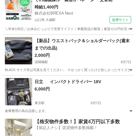
時給1,400円
株式会社BREXA Next
山口県 大歳駅
提携サイト
＼年休135日／お休みたっぷりで充実ライフ☆｜車載部品の製造｜家賃ゼロ円社宅＋暮ら
山口
山口市
大歳駅
その他
【新品】ウエストバック＆ショルダーバック(週末
までの出品)
2,000円
清輝橋駅
8月7日
BLACK サイズ等は写真を見てください。 ※せっかく買ったけど欲しかったサイズと
岡山
岡山市
清輝橋駅
その他
ショルダーバック
日立 インパクトドライバー 18V
6,000円
東京駅
8月7日
倉庫整理の為出品致します。
岡山
倉敷市
東京駅
その他
18V
【格安物件多数！】家賃4万円以下多数
【保証人ナシ】賃貸物件多数掲載！