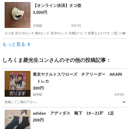
岡山
倉敷市
児島駅
その他
KAWAJUN
【オンライン決済】タコ壺
3,000円
児島駅
8月7日
タコ壺 高さ10センチ 幅9センチ 直径6センチ 牡蠣がついて貴重なものです ご覧いた
岡山
倉敷市
児島駅
その他
タコ
もっと見る
しろくま菱光生コン
さんのその他の投稿記事：
東京ヤクルトスワローズ チアリーダー AKARI
トレカ
300円
売ります
福井駅
6月9日
画像にてご検討下さい。
岡山
倉敷市
福井駅
カードゲーム
チアリーダー
adidas アディダス 靴下 19～21㌢ 1足
200円