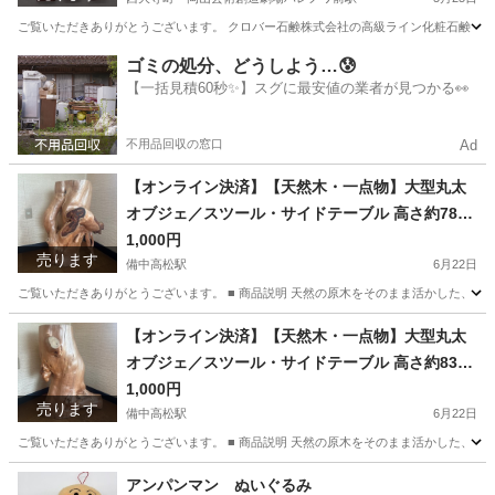
め売り
ご覧いただきありがとうございます。 クロバー石鹸株式会社の高級ライン化粧石鹸 「CLOVER 
岡山
岡山市
西大寺町・岡山芸術創造劇場ハレノワ前駅
その他
ゴミの処分、どうしよう…😰
【一括見積60秒✨】スグに最安値の業者が見つかる👀
石鹸
不用品回収の窓口
Ad
【オンライン決済】【天然木・一点物】大型丸太
オブジェ／スツール・サイドテーブル 高さ約78c
m 岡山引取限定
1,000円
売ります
備中高松駅
6月22日
ご覧いただきありがとうございます。 ■ 商品説明 天然の原木をそのまま活かした、 一
岡山
岡山市
備中高松駅
その他
オブジェ
【オンライン決済】【天然木・一点物】大型丸太
オブジェ／スツール・サイドテーブル 高さ約83c
m 岡山引取限定
1,000円
売ります
備中高松駅
6月22日
ご覧いただきありがとうございます。 ■ 商品説明 天然の原木をそのまま活かした、 一
岡山
岡山市
備中高松駅
その他
オブジェ
アンパンマン ぬいぐるみ