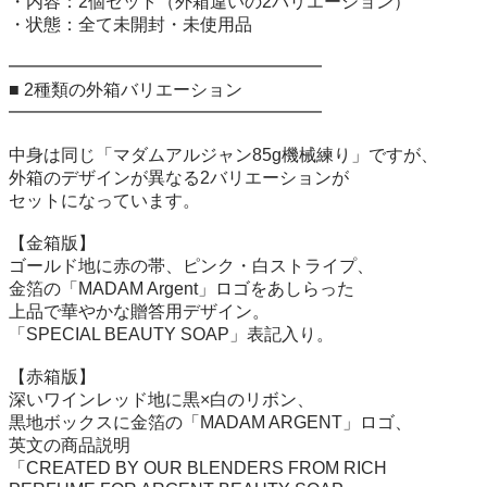
・内容：2個セット（外箱違いの2バリエーション）

・状態：全て未開封・未使用品

━━━━━━━━━━━━━━━━━━

■ 2種類の外箱バリエーション

━━━━━━━━━━━━━━━━━━

中身は同じ「マダムアルジャン85g機械練り」ですが、

外箱のデザインが異なる2バリエーションが

セットになっています。

【金箱版】

ゴールド地に赤の帯、ピンク・白ストライプ、

金箔の「MADAM Argent」ロゴをあしらった

上品で華やかな贈答用デザイン。

「SPECIAL BEAUTY SOAP」表記入り。

【赤箱版】

深いワインレッド地に黒×白のリボン、

黒地ボックスに金箔の「MADAM ARGENT」ロゴ、

英文の商品説明

「CREATED BY OUR BLENDERS FROM RICH
