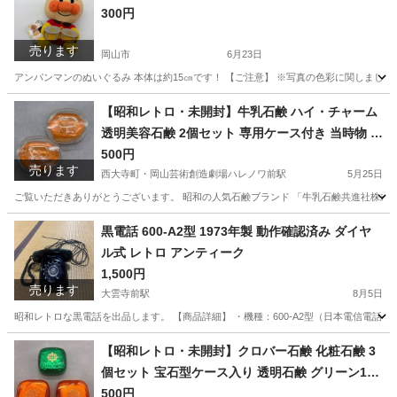
300円
売ります
岡山市
6月23日
アンパンマンのぬいぐるみ 本体は約15㎝です！ 【ご注意】 ※写真の色彩に関しまし
岡山
岡山市
おもちゃ
アンパンマン
【昭和レトロ・未開封】牛乳石鹸 ハイ・チャーム
透明美容石鹸 2個セット 専用ケース付き 当時物 デ
ッドストック ディスプレイ コレクション 廃盤品
500円
売ります
オレンジ
西大寺町・岡山芸術創造劇場ハレノワ前駅
5月25日
ご覧いただきありがとうございます。 昭和の人気石鹸ブランド 「牛乳石鹸共進社株式会社」
岡山
岡山市
西大寺町・岡山芸術創造劇場ハレノワ前駅
その他
黒電話 600-A2型 1973年製 動作確認済み ダイヤ
ル式 レトロ アンティーク
1,500円
売ります
大雲寺前駅
8月5日
昭和レトロな黒電話を出品します。 【商品詳細】 ・機種：600-A2型（日本電信電話公社
岡山
岡山市
大雲寺前駅
電話、ＦＡＸ
黒電話
【昭和レトロ・未開封】クロバー石鹸 化粧石鹸 3
個セット 宝石型ケース入り 透明石鹸 グリーン1個
＋オレンジ2個 当時物 デッドストック ディスプレ
500円