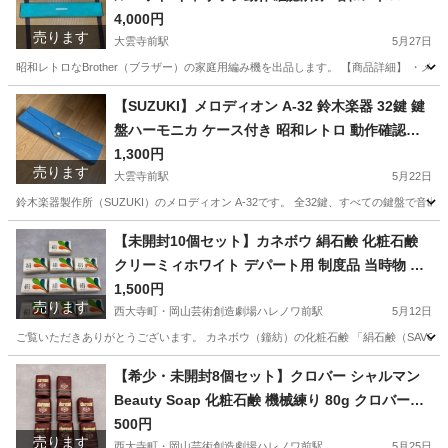
用ケース付き
4,000円
売ります
大雲寺前駅
5月27日
昭和レトロなBrother（ブラザー）の家庭用編み機を出品します。 【商品詳細】 ・メーカー
岡山
岡山市
大雲寺前駅
その他
編み機
【SUZUKI】メロディオン A-32 鈴木楽器 32鍵 鍵
盤ハーモニカ ケース付き 昭和レトロ 動作確認済
み
1,300円
売ります
大雲寺前駅
5月22日
鈴木楽器製作所（SUZUKI）のメロディオン A-32です。 全32鍵、すべての鍵盤で
岡山
岡山市
大雲寺前駅
鍵盤楽器、ピアノ
メロディオン
【未開封10個セット】カネボウ 絹石鹸 化粧石鹸
クリーミィホワイト デパート用 制度品 当時物 デ
ッドストック 平成レトロ SAVON DE SOIE 廃盤品
1,500円
売ります
まとめ売り コレクション
西大寺町・岡山芸術創造劇場ハレノワ前駅
5月12日
ご覧いただきありがとうございます。 カネボウ（鐘紡）の化粧石鹸 「絹石鹸（SAVON D
岡山
岡山市
西大寺町・岡山芸術創造劇場ハレノワ前駅
その他
【希少・未開封8個セット】クロバー シャルマン
Beauty Soap 化粧石鹸 機械練り 80g クロバー石
デパート
鹸 昭和レトロ 廃盤品 デッドストック 当時物 まと
500円
売ります
西大寺町・岡山芸術創造劇場ハレノワ前駅
5月25日