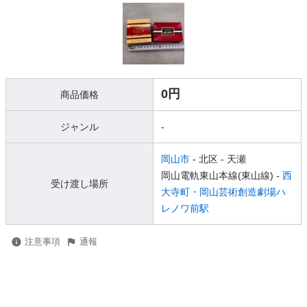
0円
商品価格
ジャンル
-
岡山市
- 北区
- 天瀬
岡山電軌東山本線(東山線) -
西
受け渡し場所
大寺町・岡山芸術創造劇場ハ
レノワ前駅
注意事項
通報