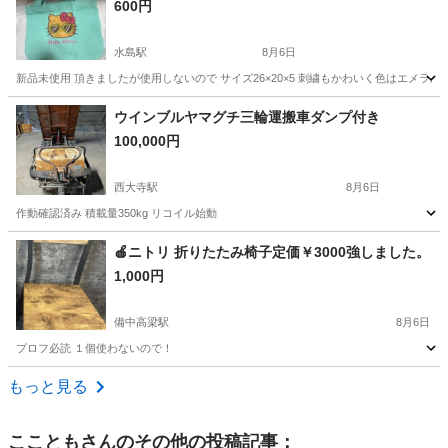
600円
水島駅
8月6日
新品未使用 頂きましたが使用しないので サイズ26×20×5 刺繍もかわいく色はエメラ
岡山
倉敷市
水島駅
その他
ウインブルヤマグチ三輪運搬車ダンプ付き
100,000円
西大寺駅
8月6日
作動確認済み 積載量350kg リコイル始動
岡山
岡山市
西大寺駅
その他
🍎ニトリ 折りたたみ椅子定価￥3000強しました。
1,000円
備中高梁駅
8月6日
プロフ必読 １個使わないので！
岡山
加賀郡
備中高梁駅
その他
折りたたみ
もっと見る
こことも
さんのその他の投稿記事：