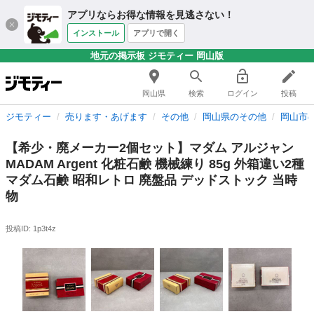
アプリならお得な情報を見逃さない！
インストール
アプリで開く
地元の掲示板 ジモティー 岡山版
岡山県
検索
ログイン
投稿
ジモティー
売ります・あげます
その他
岡山県のその他
岡山市
【希少・廃メーカー2個セット】マダム アルジャン
MADAM Argent 化粧石鹸 機械練り 85g 外箱違い2種
マダム石鹸 昭和レトロ 廃盤品 デッドストック 当時
物
投稿ID: 1p3t4z