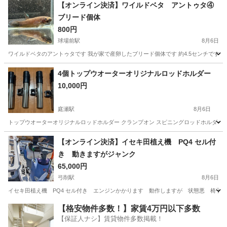
岡山
倉敷市
球場前駅
その他
ワイルドベタ
【オンライン決済】ワイルドベタ アントゥタ④
ブリード個体
800円
球場前駅
8月6日
ワイルドベタのアントゥタです 我が家で産卵したブリード個体です 約4.5センチです 
岡山
倉敷市
球場前駅
その他
4個トップウオーターオリジナルロッドホルダー
10,000円
庭瀬駅
8月6日
トップウオーターオリジナルロッドホルダー クランプオン スピニングロッドホルダー 
岡山
岡山市
庭瀬駅
その他
【オンライン決済】イセキ田植え機 PQ4 セル付
き 動きますがジャンク
65,000円
弓削駅
8月6日
イセキ田植え機 PQ4 セル付き エンジンかかります 動作しますが 状態悪 椅子
岡山
赤磐市
弓削駅
その他
【格安物件多数！】家賃4万円以下多数
【保証人ナシ】賃貸物件多数掲載！