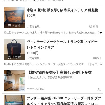
木彫り 鷲×松 浮き彫り額 和風インテリア 縁起物
500円
売ります
大雲寺前駅
6月23日
松に鷲をモチーフにした木彫り浮き彫りの額飾りです。 細かな彫刻が施された、存在感のある和風
岡山
岡山市
大雲寺前駅
その他
木彫り
ヴィンテージスーツケース トランク型 ネイビー
レトロ インテリア
1,000円
売ります
大雲寺前駅
8月5日
昭和レトロな雰囲気漂う、ヴィンテージトランク型スーツケースです。 【サイズ】 幅：約
岡山
岡山市
大雲寺前駅
バッグ
ネイビー
【格安物件多数✨】家賃4万円以下多数
【保証人ナシ】賃貸物件多数掲載！
ニフティ不動産
Ad
ブラザー 編み機 KH-588 ニットリーダー付き ダブ
ルベッド キャリッジ動作確認済み 昭和レトロ 専