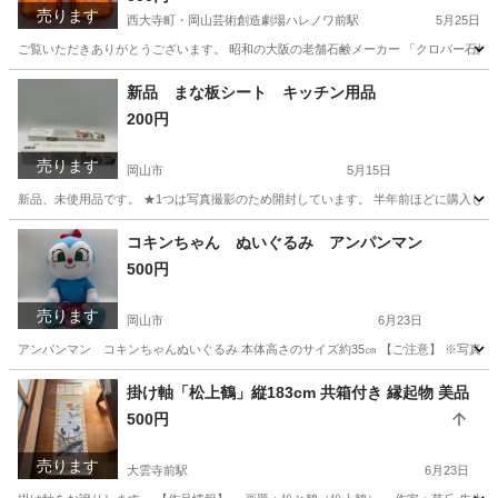
売ります
イ コレクション 廃盤品
西大寺町・岡山芸術創造劇場ハレノワ前駅
5月25日
ご覧いただきありがとうございます。 昭和の大阪の老舗石鹸メーカー 「クロバー石鹸株式
岡山
岡山市
西大寺町・岡山芸術創造劇場ハレノワ前駅
その他
新品 まな板シート キッチン用品
200円
石鹸
売ります
岡山市
5月15日
新品、未使用品です。 ★1つは写真撮影のため開封しています。 半年前ほどに購入しま
岡山
岡山市
調理器具
個人
コキンちゃん ぬいぐるみ アンパンマン
500円
売ります
岡山市
6月23日
アンパンマン コキンちゃんぬいぐるみ 本体高さのサイズ約35㎝ 【ご注意】 ※写真
岡山
岡山市
おもちゃ
コキンちゃん
掛け軸「松上鶴」縦183cm 共箱付き 縁起物 美品
500円
売ります
大雲寺前駅
6月23日