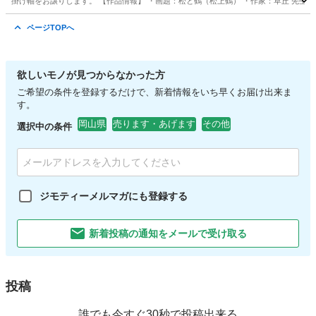
掛け軸をお譲りします。 【作品情報】 ・画題：松と鶴（松上鶴） ・作家：草丘 先生 ・サイ
岡山
岡山市
大雲寺前駅
その他
掛け軸
ページTOPへ
欲しいモノが見つからなかった方
ご希望の条件を登録するだけで、新着情報をいち早くお届け出来ま
す。
岡山県
売ります・あげます
その他
選択中の条件
ジモティーメルマガにも登録する
新着投稿の通知をメールで受け取る
投稿
誰でも今すぐ30秒で投稿出来る