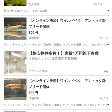
西大寺駅
8月6日
取り付け15φ ホンダ こまめF220用
岡山
岡山市
西大寺駅
その他
【オンライン決済】ワイルドベタ アントゥタ②
ブリード個体
700円
球場前駅
8月6日
ワイルドベタのアントゥタです 我が家で繁殖したブリード個体です。 4センチぐらいで
岡山
倉敷市
球場前駅
その他
ワイルドベタ
【格安物件多数！】家賃4万円以下多数
【保証人ナシ】賃貸物件多数掲載！
ニフティ不動産
Ad
【オンライン決済】ワイルドベタ アントゥタ③
ブリード個体
800円
球場前駅
8月6日
ワイルドベタ アントゥタです 我が家で繁殖したブリード個体です 4.5センチぐらいで