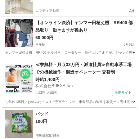
ニフティ不動産
Ad
【オンライン決済】ヤンマー田植え機 RR400 部
品取り 動きますが難あり
60,000円
弓削駅
8月6日
ヤンマー田植え機 RR400 セル付き ロータリー 動作はしてますが、ジャンク理
岡山
赤磐市
弓削駅
その他
≪寮無料・月収33万円・派遣社員≫自動車系工場
での機械操作・製造オペレーター 交替制
時給1,400円
株式会社BREXA Next
山口県 大歳駅
提携サイト
＼年休135日／お休みたっぷりで充実ライフ☆｜車載部品の製造｜家賃ゼロ円社宅＋暮ら
山口
山口市
大歳駅
その他
パッド
100円
清輝橋駅
8月6日