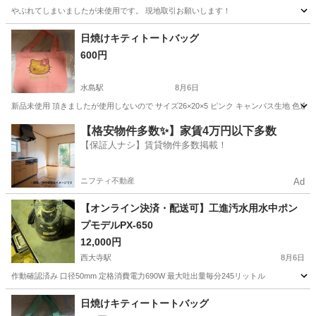
やぶれてしまいましたが未使用です。 現地取引お願いします！
岡山
岡山市
清輝橋駅
その他
日焼けキティトートバッグ
600円
水島駅
8月6日
新品未使用 頂きましたが使用しないので サイズ26×20×5 ピンク キャンバス生地 色違
岡山
倉敷市
水島駅
その他
キティ
【格安物件多数✨】家賃4万円以下多数
【保証人ナシ】賃貸物件多数掲載！
ニフティ不動産
Ad
【オンライン決済・配送可】工進汚水用水中ポン
プモデルPX-650
12,000円
西大寺駅
8月6日
作動確認済み 口径50mm 定格消費電力690W 最大吐出量毎分245リットル
岡山
岡山市
西大寺駅
その他
日焼けキティートートバッグ