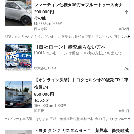
ンマーティン仕様★39万★ブルートゥース★ナビ
★バックカメラ★２１年式★65000km走行★車検
390,000円
その他
令和10年7月まで★
65,000km 2009年
西大寺駅
8月2日
閲覧いただきありがとうございます。 説明文は最後まで読んでください。宜しくお願いいたし
岡山
岡山市
西大寺駅
その他
アストンマーティン
【自社ローン】審査通らない方へ
IDOMの自社ローンは税金・車検の支払いも含んでい
るので毎月の支払額は一定
株式会社IDOM
Ad
【オンライン決済】トヨタセルシオ30後期ER！車
検長い!
850,000円
セルシオ
166,000km 1000年
瀬戸駅
8月1日
ERグレード車高調になります 平成17年後期最終型 車検令和9年11月まで❗️ サンルー
岡山
赤磐市
瀬戸駅
セルシオ
後期
トヨタ タンク カスタムＧ－Ｔ 禁煙車 衝突軽減