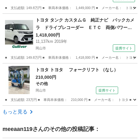
■ 支払総額: 149.8万円 ■ 車両本体価格： 1,449,000 円 ■ メーカー名
岡山
岡山市
プリウス
トヨタ タンク カスタムＧ 純正ナビ バックカメ
ラ ドライブレコーダー ＥＴＣ 両側パワース
ライドドア 衝突軽減ブレーキ クルーズコント
1,418,000円
11,137km 2019年
ロール オートマチックハイビーム ＬＥＤヘッ
岡山市
提携サイト
ドライト 純正アルミホイール 純正フロアマッ
ト （検8.9）
■ 支払総額: 149.8万円 ■ 車両本体価格： 1,418,000 円 ■ メーカー名
岡山
岡山市
トヨタ
トヨタ トヨタ フォークリフト （なし）
210,000円
その他
岡山市
提携サイト
■ 支払総額: 23万円 ■ 車両本体価格： 210,000 円 ■ メーカー名： トヨタ ■ 
岡山
岡山市
その他
もっと見る
meeaan119
さんのその他の投稿記事：