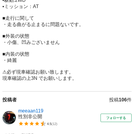
▪駆動:2WD

▪️ミッション：AT

■走行に関して 

・走る曲がる止まるに問題ないです。 

■外装の状態 

・小傷、凹みございません

■内装の状態

・綺麗

⚠︎必ず現車確認お願い致します。

現車確認の上3N でお願いします。
投稿者
投稿
106
件
meeaan119
性別非公開
フォローする
4.5
(
12
)