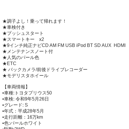
★調子よし！乗って帰れます！

★車検付き

★プッシュスタート

★スマートキー　x2

★9インチ純正ナビCD AM FM USB iPod BT SD AUX  HDMI

★メンテナンスノート付

★人気のパール色

★ETC

★ バックカメラ/前後ドライブレコーダー

★モデリスタホイール

【車両情報】

▪車種:トヨタプリウス50

▪️車検: 令和9年5月26日

▪️グレード: S

▪年式：平成28年5月

▪走行距離：16万km

▪色:パールホワイト
