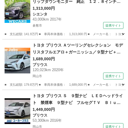
リップダウンモニター 純正 １２．８インチ／
両側電動スライドドア／ＵＳＢジャック／Ｂｌｕ
1,313,000円
シエンタ
ｅｔｏｏｔｈ接続／ＥＴＣ／ＥＢＤ付ＡＢＳ／横
43,000km 2017年
滑り防止装置／アイドリングストップ （検9.1）
倉敷市
提携サイト
■ 支払総額: 141.9万円 ■ 車両本体価格： 1,313,000 円 ■ メーカー名
岡山
倉敷市
シエンタ
トヨタ プリウス Ａツーリングセレクション モデ
リスタフルエアロ＋ガーニッシュ／９型ナビ＋連
動ＥＴＣ２．０／パノラミックビューモニター／
1,689,000円
プリウス
ＲＣＴＡ／ＢＳＭ／ＨＵＤ／シートヒーター／遮
120,023km 2020年
音ガラス／スペアタイヤ／前後方ドラレコ／スマ
岡山市
提携サイト
ートキー２本／禁煙車 （車検整備付）
■ 支払総額: 179.8万円 ■ 車両本体価格： 1,689,000 円 ■ メーカー名
岡山
岡山市
プリウス
トヨタ プリウス Ｓ ９型ナビ ＬＥＤヘッドライ
ト 禁煙車 ９型ナビ フルセグＴＶ Ｂｌｕｅ
ｔｏｏｔｈ ＤＶＤ再生 ＬＥＤヘッドライト
1,449,000円
プリウス
ツーリング用１７インチＡＷ スマートキー ド
53,300km 2016年
ラレコ ＥＴＣ （検9.8）
岡山市
提携サイト