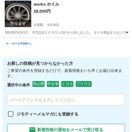
works ホイル
28,000円
売ります
大富駅
6月26日
245/35ZR19 5穴 PCD114.3 クラウン210 から外しました。 タイヤ溝あまりないです
岡山
岡山市
大富駅
タイヤ、ホイール
works
ページTOPへ
お探しの投稿が見つからなかった方
ご希望の条件を登録するだけで、新着情報をいち早くお届け出来ま
す。
岡山県
中古車
トヨタ
プリウス
選択中の条件
ジモティーメルマガにも登録する
新着投稿の通知をメールで受け取る