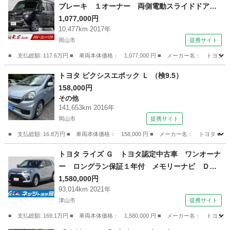
ブレーキ １オーナー 両側電動スライドドア
９型ナビＴＶ 全方位カメラ ＥＴＣ ターボ付
1,077,000円
10,477km 2017年
き クルコン アイドリングストップ ＣＤ／Ｄ
岡山市
提携サイト
ＶＤ Ｂｌｕｅｔｏｏｔｈ接続 フルセグ スマ
ートキー （検10.2）
■ 支払総額: 117.6万円 ■ 車両本体価格： 1,077,000 円 ■ メーカー名
岡山
岡山市
トヨタ
トヨタ ピクシスエポック Ｌ （検9.5）
158,000円
その他
141,653km 2016年
岡山市
提携サイト
■ 支払総額: 16.8万円 ■ 車両本体価格： 158,000 円 ■ メーカー名： トヨタ ■
岡山
岡山市
その他
トヨタ ライズ Ｇ トヨタ認定中古車 ワンオーナ
ー ロングラン保証１年付 メモリーナビ ＤＶ
Ｄ再生 バックカメラ ブラインドスポットモニ
1,580,000円
93,014km 2021年
ター 衝突被害軽減システム ドラレコ ＬＥＤ
津山市
提携サイト
ヘッドランプ アイドリングストップ （車検整備
付）
■ 支払総額: 169.1万円 ■ 車両本体価格： 1,580,000 円 ■ メーカー名