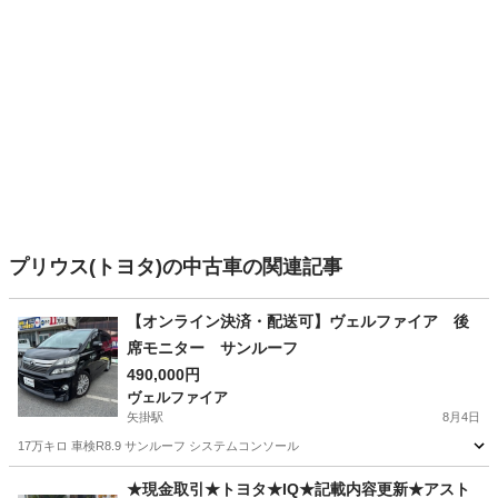
プリウス(トヨタ)の中古車の関連記事
【オンライン決済・配送可】ヴェルファイア 後
席モニター サンルーフ
490,000円
ヴェルファイア
矢掛駅
8月4日
17万キロ 車検R8.9 サンルーフ システムコンソール
岡山
小田郡
矢掛駅
ヴェルファイア
サンルーフ
★現金取引★トヨタ★IQ★記載内容更新★アスト