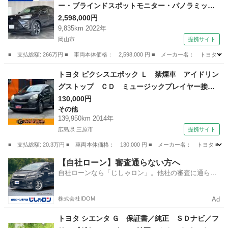
ー・ブラインドスポットモニター・パノラミック
ビューモニター・アクセサリーコンセント・新品
2,598,000円
9,835km 2022年
タイヤ・ナビ・ＴＶ・ＤＶＤ・Ｂｌｕｅｔｏｏｔ
岡山市
提携サイト
ｈ・スマートアシスト・ドラレコ・ＥＴＣ （検9.
4）
■ 支払総額: 266万円 ■ 車両本体価格： 2,598,000 円 ■ メーカー名： 
岡山
岡山市
トヨタ
トヨタ ピクシスエポック Ｌ 禁煙車 アイドリン
グストップ ＣＤ ミュージックプレイヤー接続
可 キーレスエントリー ＡＷ１４インチ エア
130,000円
その他
コン パワーウィンドウ パワーステアリング
139,950km 2014年
ＡＢＳ 横滑り防止装置 運転席・助手席エアバ
広島県 三原市
提携サイト
ック （検9.8）
■ 支払総額: 20.3万円 ■ 車両本体価格： 130,000 円 ■ メーカー名： ト
広島
三原市
その他
【自社ローン】審査通らない方へ
自社ローンなら「じしゃロン」。他社の審査に通らな
かった方も
株式会社IDOM
Ad
トヨタ シエンタ Ｇ 保証書／純正 ＳＤナビ／フ