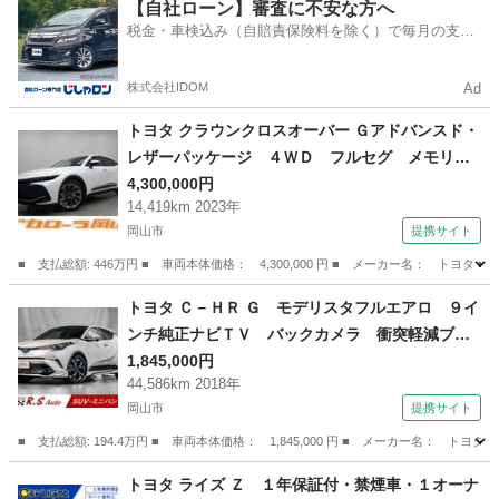
岡山
津山市
トヨタ
【自社ローン】審査に不安な方へ
税金・車検込み（自賠責保険料を除く）で毎月の支払
額は一定の自社ローン🚗
株式会社IDOM
Ad
トヨタ クラウンクロスオーバー Ｇアドバンスド・
レザーパッケージ ４ＷＤ フルセグ メモリー
ナビ ミュージックプレイヤー接続可 バックカ
4,300,000円
14,419km 2023年
メラ 衝突被害軽減システム ＥＴＣ ドラレ
岡山市
提携サイト
コ ＬＥＤヘッドランプ ワンオーナー （車検整
備付）
■ 支払総額: 446万円 ■ 車両本体価格： 4,300,000 円 ■ メーカー名： 
岡山
岡山市
トヨタ
トヨタ Ｃ－ＨＲ Ｇ モデリスタフルエアロ ９イ
ンチ純正ナビＴＶ バックカメラ 衝突軽減ブレ
ーキ ＥＴＣ レーダークルーズ ハーフ茶革
1,845,000円
44,586km 2018年
フルセグ ＣＤ／ＤＶＤ Ｂｌｕｅｔｏｏｔｈ接
岡山市
提携サイト
続 シーケンシャルウィンカー １８ＡＷ Ｕ
（検9.1）
■ 支払総額: 194.4万円 ■ 車両本体価格： 1,845,000 円 ■ メーカー名
岡山
岡山市
トヨタ
トヨタ ライズ Ｚ １年保証付・禁煙車・１オーナ