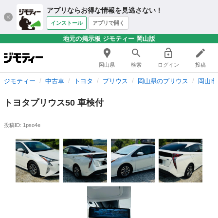
アプリならお得な情報を見逃さない！
インストール
アプリで開く
地元の掲示板 ジモティー 岡山版
岡山県
検索
ログイン
投稿
ジモティー
中古車
トヨタ
プリウス
岡山県のプリウス
岡山市
トヨタプリウス50 車検付
投稿ID: 1pso4e