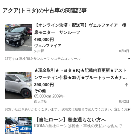
アクア(トヨタ)の中古車の関連記事
【オンライン決済・配送可】ヴェルファイア 後
席モニター サンルーフ
490,000円
ヴェルファイア
矢掛駅
8月4日
17万キロ 車検R8.9 サンルーフ システムコンソール
岡山
小田郡
矢掛駅
ヴェルファイア
サンルーフ
★現金取引★トヨタ★IQ★記載内容更新★アスト
ンマーティン仕様★39万★ブルートゥース★ナビ
★バックカメラ★２１年式★65000km走行★車検
390,000円
その他
令和10年7月まで★
65,000km 2009年
西大寺駅
8月2日
閲覧いただきありがとうございます。 説明文は最後まで読んでください。宜しくお願いいたし
岡山
岡山市
西大寺駅
その他
アストンマーティン
【自社ローン】審査通らない方へ
IDOMの自社ローンは税金・車検の支払いも含んでい
るので毎月の支払額は一定