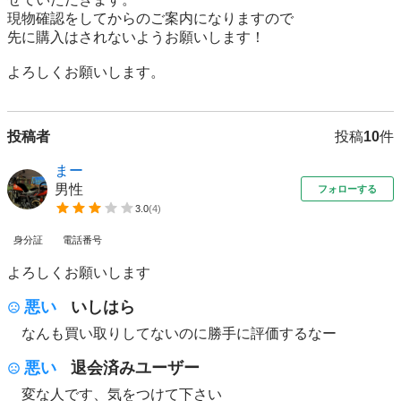
現物確認をしてからのご案内になりますので

先に購入はされないようお願いします！

よろしくお願いします。
投稿者
投稿
10
件
まー
男性
フォローする
3.0
(
4
)
身分証
電話番号
よろしくお願いします
悪い
いしはら
なんも買い取りしてないのに勝手に評価するなー
悪い
退会済みユーザー
変な人です、気をつけて下さい