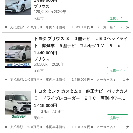
動ＥＴＣ２．０／パノラミックビューモニター／
1,689,000円
プリウス
ＲＣＴＡ／ＢＳＭ／ＨＵＤ／シートヒーター／遮
120,023km 2020年
音ガラス／スペアタイヤ／前後方ドラレコ／スマ
岡山市
提携サイト
ートキー２本／禁煙車 （車検整備付）
■ 支払総額: 179.8万円 ■ 車両本体価格： 1,689,000 円 ■ メーカー名
岡山
岡山市
プリウス
トヨタ プリウス Ｓ ９型ナビ ＬＥＤヘッドライ
ト 禁煙車 ９型ナビ フルセグＴＶ Ｂｌｕｅ
ｔｏｏｔｈ ＤＶＤ再生 ＬＥＤヘッドライト
1,449,000円
プリウス
ツーリング用１７インチＡＷ スマートキー ド
53,300km 2016年
ラレコ ＥＴＣ （検9.8）
岡山市
提携サイト
■ 支払総額: 149.8万円 ■ 車両本体価格： 1,449,000 円 ■ メーカー名
岡山
岡山市
プリウス
トヨタ タンク カスタムＧ 純正ナビ バックカメ
ラ ドライブレコーダー ＥＴＣ 両側パワース
ライドドア 衝突軽減ブレーキ クルーズコント
1,418,000円
11,137km 2019年
ロール オートマチックハイビーム ＬＥＤヘッ
岡山市
提携サイト
ドライト 純正アルミホイール 純正フロアマッ
ト （検8.9）
■ 支払総額: 149.8万円 ■ 車両本体価格： 1,418,000 円 ■ メーカー名