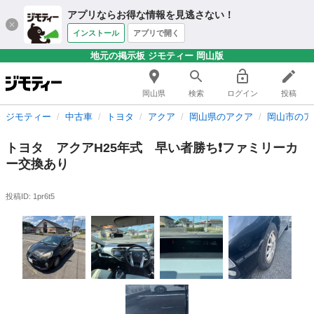
アプリならお得な情報を見逃さない！
インストール
アプリで開く
地元の掲示板 ジモティー 岡山版
岡山県
検索
ログイン
投稿
ジモティー
中古車
トヨタ
アクア
岡山県のアクア
岡山市のア
トヨタ アクアH25年式 早い者勝ち❗️ファミリーカ
ー交換あり
投稿ID: 1pr6t5