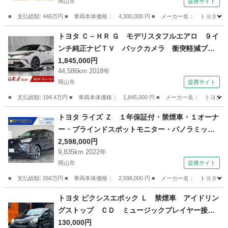
岡山市
提携サイト
コ ＬＥＤヘッドランプ ワンオーナー （車検整
備付）
■ 支払総額: 446万円 ■ 車両本体価格： 4,300,000 円 ■ メーカー名： 
岡山
岡山市
トヨタ
トヨタ Ｃ－ＨＲ Ｇ モデリスタフルエアロ ９イ
ンチ純正ナビＴＶ バックカメラ 衝突軽減ブレ
ーキ ＥＴＣ レーダークルーズ ハーフ茶革
1,845,000円
44,586km 2018年
フルセグ ＣＤ／ＤＶＤ Ｂｌｕｅｔｏｏｔｈ接
岡山市
提携サイト
続 シーケンシャルウィンカー １８ＡＷ Ｕ
（検9.1）
■ 支払総額: 194.4万円 ■ 車両本体価格： 1,845,000 円 ■ メーカー名
岡山
岡山市
トヨタ
トヨタ ライズ Ｚ １年保証付・禁煙車・１オーナ
ー・ブラインドスポットモニター・パノラミック
ビューモニター・アクセサリーコンセント・新品
2,598,000円
9,835km 2022年
タイヤ・ナビ・ＴＶ・ＤＶＤ・Ｂｌｕｅｔｏｏｔ
岡山市
提携サイト
ｈ・スマートアシスト・ドラレコ・ＥＴＣ （検9.
4）
■ 支払総額: 266万円 ■ 車両本体価格： 2,598,000 円 ■ メーカー名： 
岡山
岡山市
トヨタ
トヨタ ピクシスエポック Ｌ 禁煙車 アイドリン
グストップ ＣＤ ミュージックプレイヤー接続
可 キーレスエントリー ＡＷ１４インチ エア
130,000円