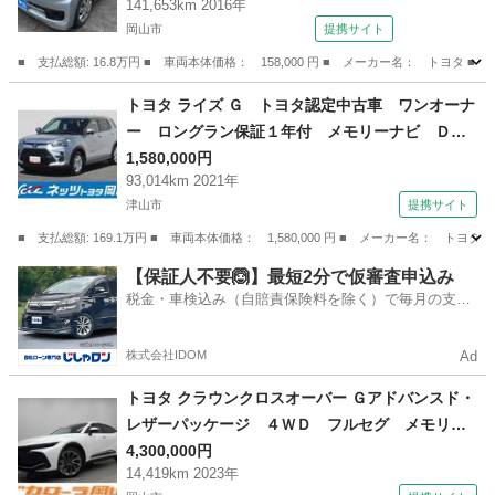
141,653km 2016年
岡山市
提携サイト
■ 支払総額: 16.8万円 ■ 車両本体価格： 158,000 円 ■ メーカー名： トヨタ ■
岡山
岡山市
その他
トヨタ ライズ Ｇ トヨタ認定中古車 ワンオーナ
ー ロングラン保証１年付 メモリーナビ ＤＶ
Ｄ再生 バックカメラ ブラインドスポットモニ
1,580,000円
93,014km 2021年
ター 衝突被害軽減システム ドラレコ ＬＥＤ
津山市
提携サイト
ヘッドランプ アイドリングストップ （車検整備
付）
■ 支払総額: 169.1万円 ■ 車両本体価格： 1,580,000 円 ■ メーカー名
岡山
津山市
トヨタ
【保証人不要🙆】最短2分で仮審査申込み
税金・車検込み（自賠責保険料を除く）で毎月の支払
額は一定の自社ローン🚗
株式会社IDOM
Ad
トヨタ クラウンクロスオーバー Ｇアドバンスド・
レザーパッケージ ４ＷＤ フルセグ メモリー
ナビ ミュージックプレイヤー接続可 バックカ
4,300,000円
14,419km 2023年
メラ 衝突被害軽減システム ＥＴＣ ドラレ