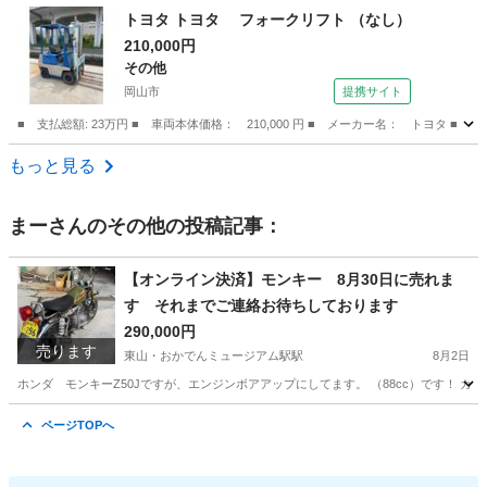
岡山
岡山市
トヨタ
トヨタ トヨタ フォークリフト （なし）
210,000円
その他
岡山市
提携サイト
■ 支払総額: 23万円 ■ 車両本体価格： 210,000 円 ■ メーカー名： トヨタ ■ 
岡山
岡山市
その他
もっと見る
まー
さんのその他の投稿記事：
【オンライン決済】モンキー 8月30日に売れま
す それまでご連絡お待ちしております
290,000円
売ります
東山・おかでんミュージアム駅駅
8月2日
ホンダ モンキーZ50Jですが、エンジンボアアップにしてます。 （88cc）です！ カス
岡山
岡山市
東山・おかでんミュージアム駅駅
ホンダ
ページTOPへ
ボアアップ