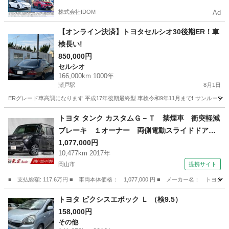
株式会社IDOM
Ad
【オンライン決済】トヨタセルシオ30後期ER！車
検長い!
850,000円
セルシオ
166,000km 1000年
瀬戸駅
8月1日
ERグレード車高調になります 平成17年後期最終型 車検令和9年11月まで❗️ サンルー
岡山
赤磐市
瀬戸駅
セルシオ
後期
トヨタ タンク カスタムＧ－Ｔ 禁煙車 衝突軽減
ブレーキ １オーナー 両側電動スライドドア
９型ナビＴＶ 全方位カメラ ＥＴＣ ターボ付
1,077,000円
10,477km 2017年
き クルコン アイドリングストップ ＣＤ／Ｄ
岡山市
提携サイト
ＶＤ Ｂｌｕｅｔｏｏｔｈ接続 フルセグ スマ
ートキー （検10.2）
■ 支払総額: 117.6万円 ■ 車両本体価格： 1,077,000 円 ■ メーカー名
岡山
岡山市
トヨタ
トヨタ ピクシスエポック Ｌ （検9.5）
158,000円
その他