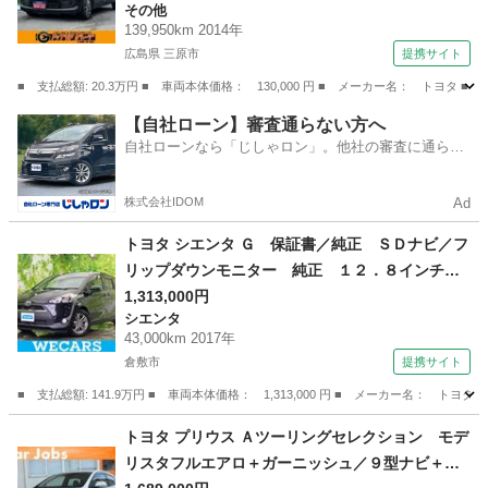
その他
コン パワーウィンドウ パワーステアリング
139,950km 2014年
ＡＢＳ 横滑り防止装置 運転席・助手席エアバ
広島県 三原市
提携サイト
ック （検9.8）
■ 支払総額: 20.3万円 ■ 車両本体価格： 130,000 円 ■ メーカー名： ト
広島
三原市
その他
【自社ローン】審査通らない方へ
自社ローンなら「じしゃロン」。他社の審査に通らな
かった方も
株式会社IDOM
Ad
トヨタ シエンタ Ｇ 保証書／純正 ＳＤナビ／フ
リップダウンモニター 純正 １２．８インチ／
両側電動スライドドア／ＵＳＢジャック／Ｂｌｕ
1,313,000円
シエンタ
ｅｔｏｏｔｈ接続／ＥＴＣ／ＥＢＤ付ＡＢＳ／横
43,000km 2017年
滑り防止装置／アイドリングストップ （検9.1）
倉敷市
提携サイト
■ 支払総額: 141.9万円 ■ 車両本体価格： 1,313,000 円 ■ メーカー名
岡山
倉敷市
シエンタ
トヨタ プリウス Ａツーリングセレクション モデ
リスタフルエアロ＋ガーニッシュ／９型ナビ＋連