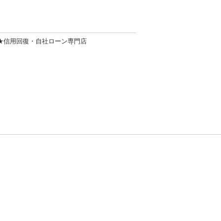
★信用回復・自社ローン専門店
方針
お問い合わせ
者情報の外部送信について