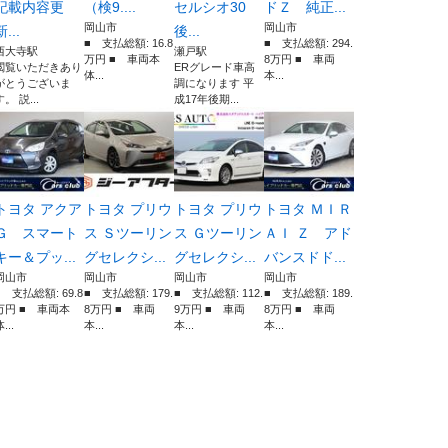
記載内容更
（検9....
セルシオ30
ドＺ 純正...
岡山市
岡山市
新...
後...
■ 支払総額: 16.8
■ 支払総額: 294.
西大寺駅
瀬戸駅
万円 ■ 車両本
8万円 ■ 車両
閲覧いただきあり
ERグレード車高
体...
本...
がとうございま
調になります 平
す。 説...
成17年後期...
トヨタ アクア
トヨタ プリウ
トヨタ プリウ
トヨタ ＭＩＲ
Ｇ スマート
ス Ｓツーリン
ス Ｇツーリン
ＡＩ Ｚ アド
キー＆プッ...
グセレクシ...
グセレクシ...
バンスドド...
岡山市
岡山市
岡山市
岡山市
■ 支払総額: 69.8
■ 支払総額: 179.
■ 支払総額: 112.
■ 支払総額: 189.
万円 ■ 車両本
8万円 ■ 車両
9万円 ■ 車両
8万円 ■ 車両
...
本...
本...
本...