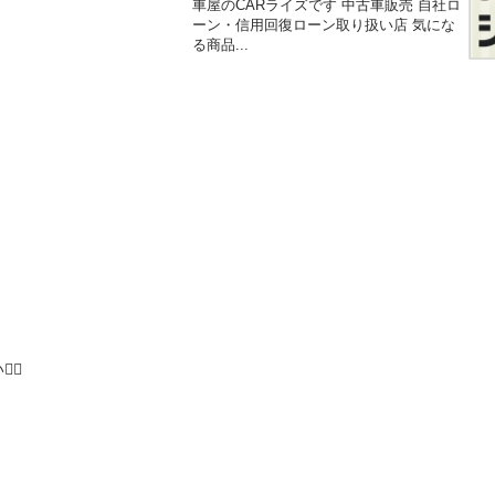
車屋のCARライズです 中古車販売 自社ロ
ーン・信用回復ローン取り扱い店 気にな
る商品...
♂️