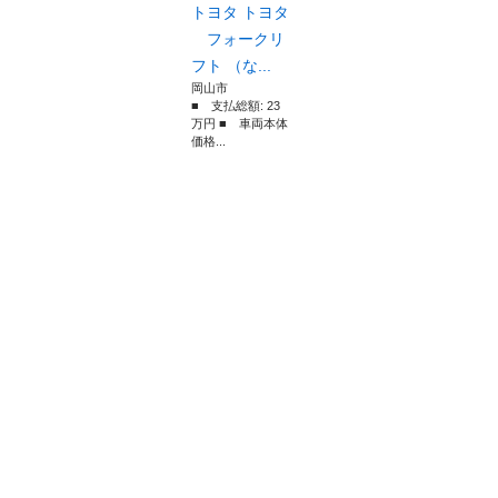
トヨタ トヨタ
フォークリ
フト （な...
岡山市
■ 支払総額: 23
万円 ■ 車両本体
価格...