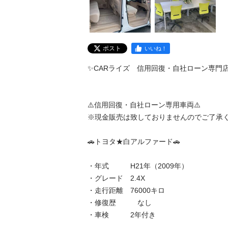
ポスト
いいね！
✨CARライズ　信用回復・自社ローン専門店✨
⚠️信用回復・自社ローン専用車両⚠️

※現金販売は致しておりませんのでご了承くださ
🚗トヨタ★白アルファード🚗

・年式　　　H21年（2009年）

・グレード　2.4X　　　

・走行距離　76000キロ　　　

・修復歴　　　なし

・車検　　　2年付き
