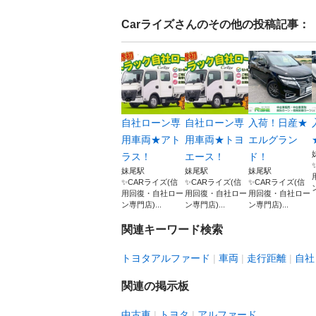
Carライズ
さんのその他の投稿記事：
自社ローン専
自社ローン専
入荷！日産★
用車両★アト
用車両★トヨ
エルグラン
ラス！
エース！
ド！
妹尾駅
妹尾駅
妹尾駅
✨CARライズ(信
✨CARライズ(信
✨CARライズ(信
用回復・自社ロー
用回復・自社ロー
用回復・自社ロー
ン専門店)...
ン専門店)...
ン専門店)...
関連キーワード検索
トヨタアルファード
車両
走行距離
自社
関連の掲示板
中古車
トヨタ
アルファード