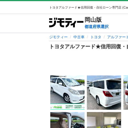
岡山
版
都道府県選択
ジモティー
中古車
トヨタ
アルファー
トヨタアルファード★信用回復・