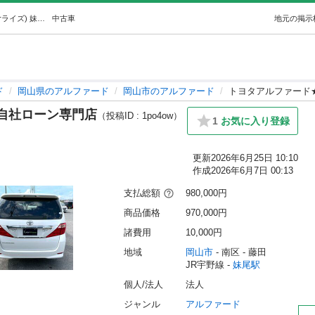
トヨタアルファード★信用回復・自社ローン専門店 (Carライズ) 妹尾のアルファードの中古車｜ジモティー
中古車
地元の掲示
ド
岡山県のアルファード
岡山市のアルファード
トヨタアルファード
自社ローン専門店
（投稿ID : 1po4ow）
1
お気に入り登録
更新
2026年6月25日 10:10
作成
2026年6月7日 00:13
支払総額
980,000円
商品価格
970,000円
諸費用
10,000円
地域
岡山市
 - 南区
 - 藤田
JR宇野線 - 
妹尾駅
個人/法人
法人
ジャンル
アルファード