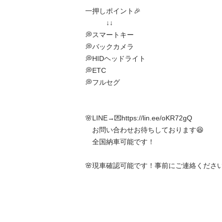
一押しポイント🎉

　　　↓↓

💭スマートキー

💭バックカメラ

💭HIDヘッドライト

💭ETC

💭フルセグ

🌸LINE→💌https://lin.ee/oKR72gQ

　お問い合わせお待ちしております😆

　全国納車可能です！

🌸現車確認可能です！事前にご連絡ください🙇‍