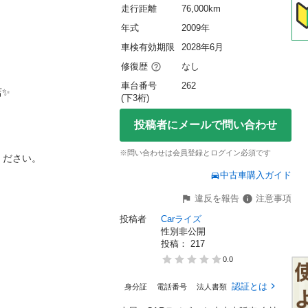
走行距離
76,000km
年式
2009年
車検有効期限
2028年6月
修復歴
なし
車台番号
262


(下3桁)
投稿者にメールで問い合わせ
※問い合わせは会員登録とログイン必須です
い。

中古車購入ガイド
違反を報告
注意事項
投稿者
Carライズ
性別非公開
投稿： 
217
0.0
認証とは
身分証
電話番号
法人書類