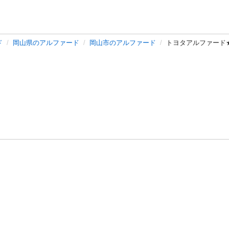
ド
岡山県のアルファード
岡山市のアルファード
トヨタアルファード
バシーポリシー
プライバシー・ステートメント
健全化に資する運用
プ
ご利用ガイド
フリーワードで探す
特定商取引法の表示
利用