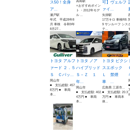
高島駅
ス50！全身
可】ヴェルフ
⭐️おすすめポイン
ア...
ァイ...
ト ・2012年モデ
瀬戸駅
ル ...
矢掛駅
年式 平成28年8
17万キロ 車検R8.
月 車検 令和9年
9 サンルーフ シス
8月27...
テ...
トヨタ アルフ
トヨタ ノア
トヨタ ピクシ
ァード ２．５
ハイブリッド
スエポック
Ｓ Ｃパッ...
Ｓ－Ｚ １
Ｌ 禁煙
岡山市
年...
車 ...
■ 支払総額: 457.
岡山市
広島県 三原市...
8万円 ■ 車両
■ 支払総額: 402.
■ 支払総額: 20.3
本...
体
4万円 ■ 車両
万円 ■ 車両本
本...
体...