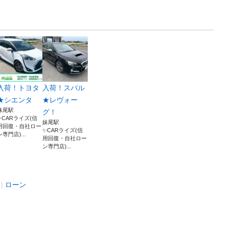
入荷！トヨタ
入荷！スバル
★シエンタ
★レヴォー
妹尾駅
グ！
✨CARライズ(信
妹尾駅
用回復・自社ロー
✨CARライズ(信
ン専門店)...
用回復・自社ロー
ン専門店)...
ローン