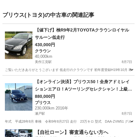
プリウス(トヨタ)の中古車の関連記事
【値下げ】検R9年2月TOYOTAクラウンロイヤル
サルーン低走行
430,000円
クラウン
40,000km
美作江見駅
8月7日
ご覧いただきありがとうございます 低走行のクラウンです 初年度登録H19年10月 車検期
岡山
美作市
美作江見駅
クラウン
クラウンロイヤル
【オンライン決済】プリウス50！全身アドミレイ
ションエアロ！Aツーリングセレクシャン！上級グ
レード
880,000円
プリウス
230,000km 2016年
瀬戸駅
8月7日
年式 平成28年8月 車検 令和9年8月27日 走行 23万キロ 型式 DAA-ZVW51 グ
岡山
赤磐市
瀬戸駅
プリウス
【自社ローン】審査通らない方へ