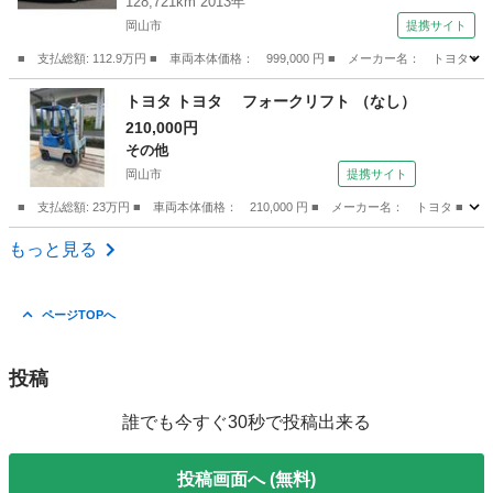
128,721km 2013年
ングアシスト シートヒーター ＥＴＣ バック
岡山市
提携サイト
カメラ Ｂｌｕｅｔｏｏｔｈ ＵＳＢ （車検整備
■ 支払総額: 112.9万円 ■ 車両本体価格： 999,000 円 ■ メーカー名： 
付）
岡山
岡山市
プリウス
トヨタ トヨタ フォークリフト （なし）
210,000円
その他
岡山市
提携サイト
■ 支払総額: 23万円 ■ 車両本体価格： 210,000 円 ■ メーカー名： トヨタ ■ 
岡山
岡山市
その他
もっと見る
ページTOPへ
投稿
誰でも今すぐ30秒で投稿出来る
投稿画面へ (無料)