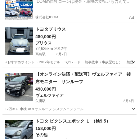
IDOMの自社ローンは税金・車検の支払いも含んでい
るので毎月の支払額は一定
株式会社IDOM
Ad
トヨタプリウス
480,000円
プリウス
72,625km 2012年
高島駅
8月7日
⭐️おすすめポイント ・2012年モデル ・Sグレード ・無事故車（事故歴なし） ・禁煙車 
岡山
岡山市
高島駅
プリウス
トヨタプリウス
【オンライン決済・配送可】ヴェルファイア 後
席モニター サンルーフ
490,000円
ヴェルファイア
矢掛駅
8月4日
17万キロ 車検R8.9 サンルーフ システムコンソール
岡山
小田郡
矢掛駅
ヴェルファイア
サンルーフ
トヨタ ピクシスエポック Ｌ （検9.5）
158,000円
その他