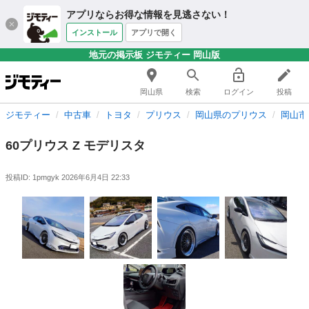
アプリならお得な情報を見逃さない！
インストール
アプリで開く
地元の掲示板 ジモティー 岡山版
岡山県
検索
ログイン
投稿
ジモティー
中古車
トヨタ
プリウス
岡山県のプリウス
岡山市
60プリウス Z モデリスタ
投稿ID: 1pmgyk
2026年6月4日 22:33