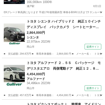
166,000km 1000年
瀬戸駅
8月1日
ERグレード車高調になります 平成17年後期最終型 車検令和9年11月まで❗️ サンルー
岡山
赤磐市
瀬戸駅
セルシオ
後期
トヨタ シエンタ ハイブリッドＺ 純正１０インチ
ディスプレイ バックカメラ シートヒーター
ステアリングヒーター ＥＴＣ２．０ ドライブ
2,864,000円
シエンタ
レコーダー 両側パワースライドドア トヨタセ
22,975km 2023年
ーフティーセンス プリクラッシュセーフ 追従
岡山市
提携サイト
クルコン （車検整備付）
■ 支払総額: 294.8万円 ■ 車両本体価格： 2,864,000 円 ■ メーカー名
岡山
岡山市
シエンタ
トヨタ アルファード ２．５Ｓ Ｃパッケージ モ
デリスタエアロ 両側電動ドア 純正１２．８フ
リップダウン 純正９インチディスプレイ 地デ
4,454,000円
アルファード
ジＴＶ デジタルインナーミラー 三眼ＬＥＤラ
34,496km 2023年
イト ＥＴＣ２．０ 衝突軽減ブレーキ ドラレ
岡山市
提携サイト
コ レーダークルーズ （車検整備付）
■ 支払総額: 457.8万円 ■ 車両本体価格： 4,454,000 円 ■ メーカー名
岡山
岡山市
アルファード
トヨタ ピクシスエポック Ｌ 禁煙車 アイドリン