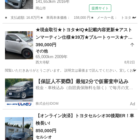
141,653km 2016年
岡山市
提携サイト
■ 支払総額: 16.8万円 ■ 車両本体価格： 158,000 円 ■ メーカー名： トヨタ ■
岡山
岡山市
その他
★現金取引★トヨタ★IQ★記載内容更新★アスト
ンマーティン仕様★39万★ブルートゥース★ナビ
★バックカメラ★２１年式★65000km走行★車検
390,000円
その他
令和10年7月まで★
65,000km 2009年
西大寺駅
8月2日
閲覧いただきありがとうございます。 説明文は最後まで読んでください。宜しくお願いいたし
岡山
岡山市
西大寺駅
その他
アストンマーティン
【保証人不要🙆】最短2分で仮審査申込み
税金・車検込み（自賠責保険料を除く）で毎月の支払
額は一定の自社ローン🚗
株式会社IDOM
Ad
【オンライン決済】トヨタセルシオ30後期ER！車
検長い!
850,000円
セルシオ