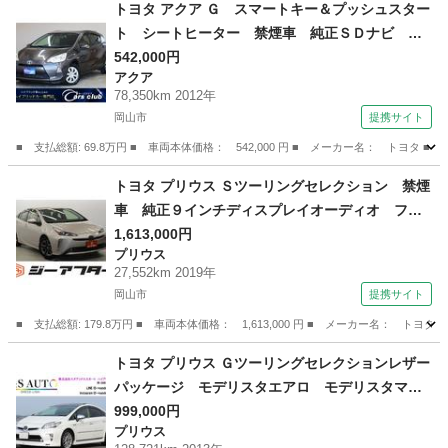
岡山
岡山市
ノア
トヨタ アクア Ｇ スマートキー＆プッシュスター
ト シートヒーター 禁煙車 純正ＳＤナビ 地
デジＴＶ ＢＴ接続 バックカメラ ＥＴＣ ｎ
542,000円
アクア
ａｎｏｅオートエアコン オートライト 純正１
78,350km 2012年
５インチホイール 純正フロアマット前後 （車検
岡山市
提携サイト
整備付）
■ 支払総額: 69.8万円 ■ 車両本体価格： 542,000 円 ■ メーカー名： ト
岡山
岡山市
アクア
トヨタ プリウス Ｓツーリングセレクション 禁煙
車 純正９インチディスプレイオーディオ フル
セグ バックカメラ トヨタセーフティーセン
1,613,000円
プリウス
ス アダプティブクルーズコントロール ハーフ
27,552km 2019年
レザーシート シートヒーター ＬＥＤヘッドラ
岡山市
提携サイト
ンプ プッシュスタート （なし）
■ 支払総額: 179.8万円 ■ 車両本体価格： 1,613,000 円 ■ メーカー名
岡山
岡山市
プリウス
トヨタ プリウス Ｇツーリングセレクションレザー
パッケージ モデリスタエアロ モデリスタマフ
ラー サンルーフ 本革シート コーナーセンサ
999,000円
プリウス
ー レーダークルーズ ＰＣＳ ＨＵＤ パーキ