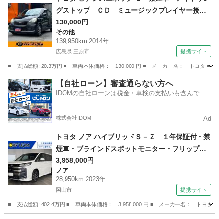
グストップ ＣＤ ミュージックプレイヤー接続
可 キーレスエントリー ＡＷ１４インチ エア
130,000円
その他
コン パワーウィンドウ パワーステアリング
139,950km 2014年
ＡＢＳ 横滑り防止装置 運転席・助手席エアバ
広島県 三原市
提携サイト
ック （検9.8）
■ 支払総額: 20.3万円 ■ 車両本体価格： 130,000 円 ■ メーカー名： ト
広島
三原市
その他
【自社ローン】審査通らない方へ
IDOMの自社ローンは税金・車検の支払いも含んでい
るので毎月の支払額は一定
株式会社IDOM
Ad
トヨタ ノア ハイブリッドＳ－Ｚ １年保証付・禁
煙車・ブラインドスポットモニター・フリップダ
ウンモニター・１０型ナビ・ＴＶ・ＣＤ・ＤＶ
3,958,000円
ノア
Ｄ・Ｂｌｕｅｔｏｏｔｈ・バックモニター・トヨ
28,950km 2023年
タセーフティ・クルーズコントロール・デジタル
岡山市
提携サイト
インナミラー （検8.10）
■ 支払総額: 402.4万円 ■ 車両本体価格： 3,958,000 円 ■ メーカー名