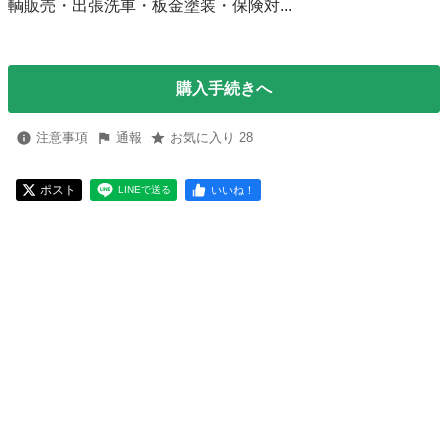
輌販売・出張洗車・板金塗装・保険対...
購入手続きへ
注意事項
通報
お気に入り 28
ポスト
いいね！
LINEで送る