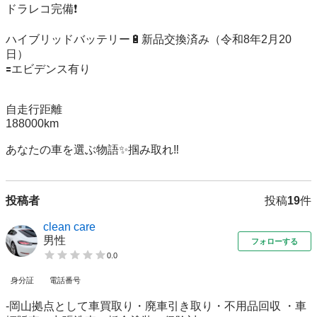
ドラレコ完備❗️

ハイブリッドバッテリー🔋新品交換済み（令和8年2月20
日）

🟰エビデンス有り

自走行距離

188000km

あなたの車を選ぶ物語✨掴み取れ‼️
投稿者
投稿
19
件
clean care
男性
フォローする
0.0
身分証
電話番号
-岡山拠点として車買取り・廃車引き取り・不用品回収 ・車