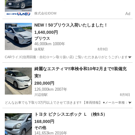
額は一定の自社ローン🚗
株式会社IDOM
Ad
NEW！50プリウス入荷いたしました！
1,640,000円
プリウス
46,000km 1000年
妹尾駅
8月9日
CARライズ(信用回復・自社ローン取り扱い店) ご覧いただきありがとうございます☺️ かっ
岡山
岡山市
妹尾駅
プリウス
綺麗なエスティマ‼️車検令和10年2月まで‼️装備充
実‼️
280,000円
126,000km 2007年
川辺宿駅
8月9日
どんなお車でも下取り3万円以上でさせて頂きます‼️ 【車両情報】 ◾️メーカー車種：トヨタ、エステ
岡山
倉敷市
川辺宿駅
トヨタ
車両
トヨタ ピクシスエポック Ｌ （検9.5）
168,000円
その他
141,653km 2016年