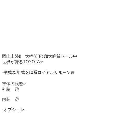
岡山上陸‼️    大幅値下げ‼︎大絶賛セール中

世界が誇るTOYOTA✨

-平成25年式-210系ロイヤルサルーン🚘

車体の状態✅

外装　◎

内装　◎

-オプション-
