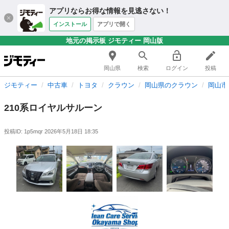
アプリならお得な情報を見逃さない！
インストール
アプリで開く
地元の掲示板 ジモティー 岡山版
岡山県
検索
ログイン
投稿
ジモティー
中古車
トヨタ
クラウン
岡山県のクラウン
岡山市
210系ロイヤルサルーン
投稿ID: 1p5mqr
2026年5月18日 18:35