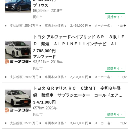
プリウス
ＥＴＣ Ｂｌｕｅｔｏｏｔｈ レーダークルー
86,396km 2019年
ズ クリアランスソナー オートハイビーム 安
岡山市
提携サイト
全装備搭載 （車検整備付）
■ 支払総額: 259.9万円 ■ 車両本体価格： 2,469,000 円 ■ メーカー名
岡山
岡山市
プリウス
トヨタ アルファードハイブリッド ＳＲ ３眼ＬＥ
Ｄ 禁煙 ＡＬＰＩＮＥ１１インチナビ ＡＬＰ
ＩＮＥ後席モニター フルセグ バックカメラ
2,798,000円
アルファード
トヨタセーフティセンス アダプティブクルーズ
93,521km 2018年
コントロール 両側電動スライド 黒革シート
岡山市
提携サイト
パワーバックドア （なし）
■ 支払総額: 299.8万円 ■ 車両本体価格： 2,798,000 円 ■ メーカー名
岡山
岡山市
アルファード
トヨタ ＧＲヤリス ＲＣ ６速ＭＴ 令和８年登
録 禁煙車 サブラジエーター コールドエアイ
ンテークダクト インタークーラースプレー Ｇ
3,471,000円
657km 2026年
Ｒステアリングホイール ６速ＴＭＴ 大型エア
岡山市
提携サイト
クリーナー １２．３型フル液晶メーター ＡＣ
Ｃ （検11.4）
■ 支払総額: 359.9万円 ■ 車両本体価格： 3,471,000 円 ■ メーカー名