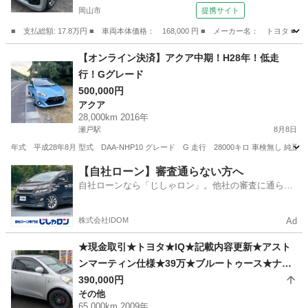
岡山市
提携サイト
■ 支払総額: 17.8万円 ■ 車両本体価格： 168,000 円 ■ メーカー名： トヨタ ■
岡山
岡山市
その他
【オンライン決済】アクア中期！H28年！低走
行！Gグレード
500,000円
アクア
28,000km 2016年
瀬戸駅
8月8日
年式 平成28年8月 型式 DAA-NHP10 グレード G 走行 28000キロ 車検無し 
岡山
赤磐市
瀬戸駅
アクア
【自社ローン】審査通らない方へ
自社ローンなら「じしゃロン」。他社の審査に通らな
かった方も
株式会社IDOM
Ad
★現金取引★トヨタ★IQ★記載内容更新★アスト
ンマーティン仕様★39万★ブルートゥース★ナビ
★バックカメラ★２１年式★65000km走行★車検
390,000円
その他
令和10年7月まで★
65,000km 2009年