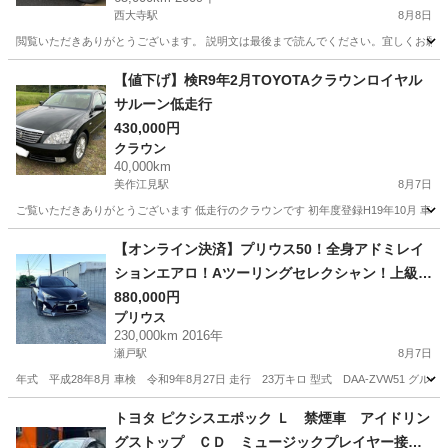
西大寺駅
8月8日
閲覧いただきありがとうございます。 説明文は最後まで読んでください。宜しくお願いいたし
岡山
岡山市
西大寺駅
その他
アストンマーティン
【値下げ】検R9年2月TOYOTAクラウンロイヤル
サルーン低走行
430,000円
クラウン
40,000km
美作江見駅
8月7日
ご覧いただきありがとうございます 低走行のクラウンです 初年度登録H19年10月 車検期
岡山
美作市
美作江見駅
クラウン
クラウンロイヤル
【オンライン決済】プリウス50！全身アドミレイ
ションエアロ！Aツーリングセレクシャン！上級グ
レード
880,000円
プリウス
230,000km 2016年
瀬戸駅
8月7日
年式 平成28年8月 車検 令和9年8月27日 走行 23万キロ 型式 DAA-ZVW51 グ
岡山
赤磐市
瀬戸駅
プリウス
トヨタ ピクシスエポック Ｌ 禁煙車 アイドリン
グストップ ＣＤ ミュージックプレイヤー接続