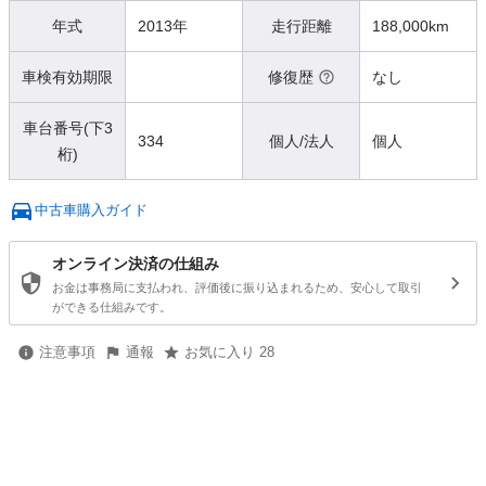
年式
2013年
走行距離
188,000km
車検有効期限
修復歴
なし
車台番号(下3
334
個人/法人
個人
桁)
中古車購入ガイド
オンライン決済の仕組み
お金は事務局に支払われ、評価後に振り込まれるため、安心して取引
ができる仕組みです。
注意事項
通報
お気に入り 28