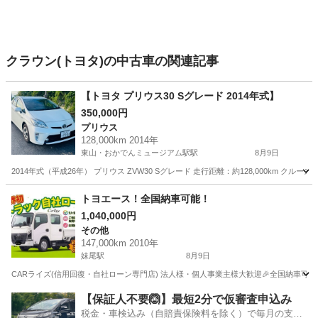
クラウン(トヨタ)の中古車の関連記事
【トヨタ プリウス30 Sグレード 2014年式】
350,000円
プリウス
128,000km 2014年
東山・おかでんミュージアム駅駅
8月9日
2014年式（平成26年） プリウス ZVW30 Sグレード 走行距離：約128,000km
岡山
岡山市
東山・おかでんミュージアム駅駅
プリウス
トヨエース！全国納車可能！
1,040,000円
走行距離
その他
147,000km 2010年
妹尾駅
8月9日
CARライズ(信用回復・自社ローン専門店) 法人様・個人事業主様大歓迎🎉全国納車可能で
岡山
岡山市
妹尾駅
その他
【保証人不要🙆】最短2分で仮審査申込み
税金・車検込み（自賠責保険料を除く）で毎月の支払