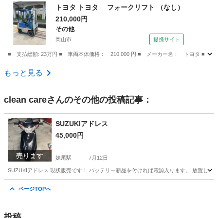
岡山
岡山市
トヨタ
トヨタ トヨタ フォークリフト （なし）
210,000円
その他
岡山市
提携サイト
■ 支払総額: 23万円 ■ 車両本体価格： 210,000 円 ■ メーカー名： トヨタ ■ 
岡山
岡山市
その他
もっと見る
clean care
さんのその他の投稿記事：
SUZUKIアドレス
45,000円
売ります
妹尾駅
7月12日
SUZUKIアドレス 現状販売です！ バッテリー新品を付ければ電源入ります。 放置し
岡山
岡山市
妹尾駅
スズキ
ページTOPへ
投稿