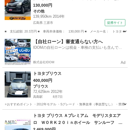
可 キーレスエントリー ＡＷ１４インチ エア
130,000円
その他
コン パワーウィンドウ パワーステアリング
139,950km 2014年
ＡＢＳ 横滑り防止装置 運転席・助手席エアバ
広島県 三原市
提携サイト
ック （検9.8）
■ 支払総額: 20.3万円 ■ 車両本体価格： 130,000 円 ■ メーカー名： ト
広島
三原市
その他
【自社ローン】審査通らない方へ
IDOMの自社ローンは税金・車検の支払いも含んでい
るので毎月の支払額は一定
株式会社IDOM
Ad
トヨタプリウス
400,000円
プリウス
72,625km 2012年
高島駅
8月7日
⭐️おすすめポイント ・2012年モデル ・Sグレード ・無事故車（事故歴なし） ・禁煙車 
岡山
岡山市
高島駅
プリウス
トヨタプリウス
トヨタ プリウス Ａプレミアム モデリスタエア
ロ ＷＯＲＫ２０ｉｎホイール サンルーフ 本
革シート アルパイン９型ナビ バックカメラ
2,469,000円