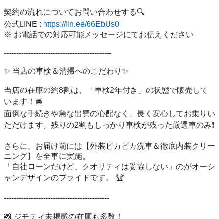
契約の流れについてお問い合わせする🔍

公式LINE : 
https://lin.ee/66EbUs0
※ お電話での対応可能メッセージにてお伝えください

--------------------------------------------

✨ 当店の車検＆清掃へのこだわり✨

当店の在庫の約8割は、「車検2年付き」の状態で販売して
います！🚘

面倒な手続きや急な出費の心配なく、長く安心してお乗りい
ただけます。残りの2割もしっかり車検が残った厳選車のみ❗️

さらに、お届け前には【外装ピカピカ洗車＆徹底内装クリー
ニング】を全車に実施。

「自社ローンだけど、クオリティは妥協しない」のがオーシ
ャンデザインのプライドです。 🏆

-------------------------------------------

📸 ジモティ未掲載の在庫も多数！
