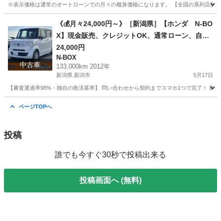
※表示価格は通常のオートローンでの月々の概算価格になります。 【全国の系列店舗から
北海道
江別市
eKワゴン
ローン
《💰月々24,000円～》［新潟県］【ホンダ N-BO
X】現金販売、クレジットOK、通常ローン、自社
ローン対応❗審査通過率98%【オーシャンデザイ
24,000円
N-BOX
ン】
中古車
133,000km 2012年
新潟県 新潟市
5月17日
【審査通過率98%・独自の救済基準】 問い合わせから契約までスマホ1つで完了！ 新しいカー
新潟
新潟市
N-BOX
ページTOPへ
投稿
誰でも今すぐ30秒で投稿出来る
投稿画面へ (無料)