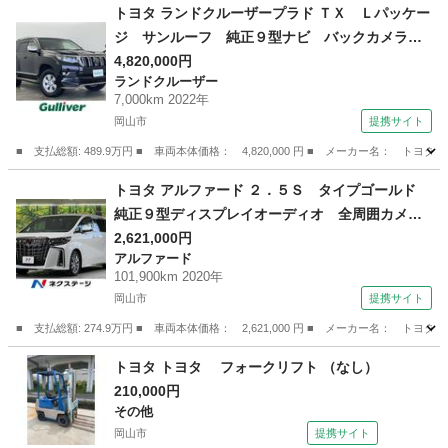
岡山
岡山市
プリウス
トヨタ ランドクルーザープラド ＴＸ Ｌパッケー
ジ サンルーフ 純正９型ナビ バックカメラ
合皮シート パワーシート ベンチレーション
4,820,000円
ランドクルーザー
シートヒーター ＥＴＣ２．０ ドライブレコー
7,000km 2022年
ダー 純正アルミ 純正フロアマット ＬＥＤヘ
岡山市
提携サイト
ッドライト レーダークルコン （検9.8）
■ 支払総額: 489.9万円 ■ 車両本体価格： 4,820,000 円 ■ メーカー名
岡山
岡山市
ランドクルーザー
トヨタ アルファード ２．５Ｓ タイプゴールド
純正９型ディスプレイオーディオ 全周囲カメ
ラ ＪＢＬサウンド セーフティセンス レーダ
2,621,000円
アルファード
ークルーズ 禁煙車 両側電動スライドドア パ
101,900km 2020年
ワーバックドア ３眼ＬＥＤヘッドライト ハー
岡山市
提携サイト
フレザーシート （検9.10）
■ 支払総額: 274.9万円 ■ 車両本体価格： 2,621,000 円 ■ メーカー名
岡山
岡山市
アルファード
トヨタ トヨタ フォークリフト （なし）
210,000円
その他
岡山市
提携サイト