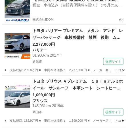
税金・車検込み（自賠責保険料を除く）で毎月の支払
額は一定の自社ローン🚗
株式会社IDOM
Ad
トヨタ ハリアー プレミアム メタル アンド レ
ザーパッケージ 車検整備付 禁煙 後期 ムー
ンルーフ モデリスタ 純正ナビ フルセグ 全
2,277,000円
ハリアー
方位 セーフティセンスＰ ＪＢＬサウンド ス
81,900km 2017年
マートキー Ｐスタート パワーシート パワー
倉敷市
提携サイト
バックドア クリソナ ＬＥＤヘッド （車検整備
■ 支払総額: 239.8万円 ■ 車両本体価格： 2,277,000 円 ■ メーカー名
付）
岡山
倉敷市
ハリアー
トヨタ プリウス Ａプレミアム １８ｉｎアルミホ
イール サンルーフ 本革シート シートヒータ
ー エアーシート 純正ナビ ドライブレコーダ
1,699,000円
プリウス
ー ＬＥＤヘッドライト レーダークルーズ オ
145,931km 2019年
ートハイビーム クリアランスソナー 安全装備
岡山市
提携サイト
搭載 （車検整備付）
■ 支払総額: 182.9万円 ■ 車両本体価格： 1,699,000 円 ■ メーカー名