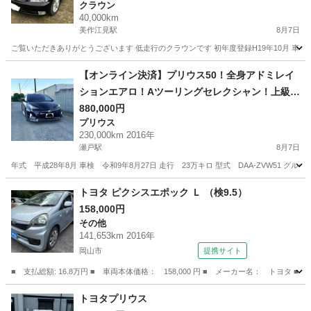
クラウン
40,000km
美作江見駅
8月7日
ご覧いただきありがとうございます 低走行のクラウンです 初年度登録H19年10月 車検期
岡山
美作市
美作江見駅
クラウン
クラウンロイヤル
【オンライン決済】プリウス50！全身アドミレイ
ションエアロ！Aツーリングセレクシャン！上級グ
レード
880,000円
プリウス
230,000km 2016年
瀬戸駅
8月7日
年式 平成28年8月 車検 令和9年8月27日 走行 23万キロ 型式 DAA-ZVW51 グ
岡山
赤磐市
瀬戸駅
プリウス
トヨタ ピクシスエポック Ｌ （検9.5）
158,000円
その他
141,653km 2016年
岡山市
提携サイト
■ 支払総額: 16.8万円 ■ 車両本体価格： 158,000 円 ■ メーカー名： トヨタ ■
岡山
岡山市
その他
トヨタプリウス