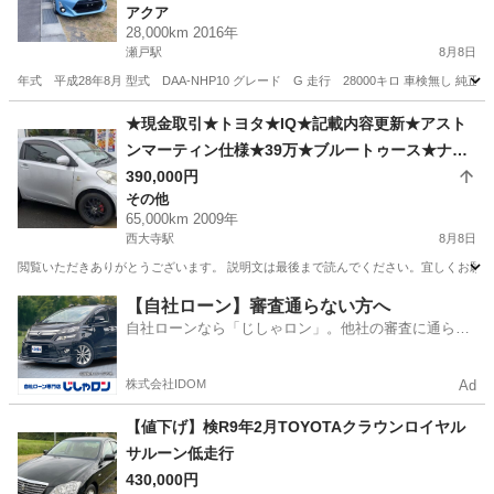
アクア
28,000km 2016年
瀬戸駅
8月8日
年式 平成28年8月 型式 DAA-NHP10 グレード G 走行 28000キロ 車検無し 
岡山
赤磐市
瀬戸駅
アクア
★現金取引★トヨタ★IQ★記載内容更新★アスト
ンマーティン仕様★39万★ブルートゥース★ナビ
★バックカメラ★２１年式★65000km走行★車検
390,000円
その他
令和10年7月まで★
65,000km 2009年
西大寺駅
8月8日
閲覧いただきありがとうございます。 説明文は最後まで読んでください。宜しくお願いいたし
岡山
岡山市
西大寺駅
その他
アストンマーティン
【自社ローン】審査通らない方へ
自社ローンなら「じしゃロン」。他社の審査に通らな
かった方も
株式会社IDOM
Ad
【値下げ】検R9年2月TOYOTAクラウンロイヤル
サルーン低走行
430,000円