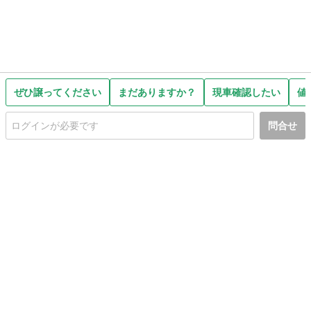
ぜひ譲ってください
まだありますか？
現車確認したい
値
問合せ
初めての方へ
利用規約
プライバシーポリシー
プライバシー・ステートメント
健全化に資する運用方針
お問い合わせ
運営会社
サイトマップ
ご利用ガイド
フリーワードで探す