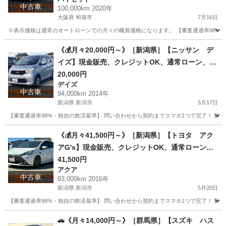
種ローン対応・頭金0円【オーシャンデザイン】
中古車
100,000km 2020年
大阪府 和泉市
7月16日
※表示価格は通常のオートローンでの月々の概算価格になります。 【審査通過率98%・独
大阪
和泉市
ハイゼット
ローン
《💰月々20,000円～》［新潟県］【ニッサン デ
イズ】現金販売、クレジットOK、通常ローン、自
社ローン対応❗審査通過率98%【オーシャンデザイ
20,000円
デイズ
ン】
中古車
94,000km 2014年
新潟県 新潟市
5月17日
【審査通過率98%・独自の救済基準】 問い合わせから契約までスマホ1つで完了！ 新しいカー
新潟
新潟市
デイズ
車両
《💰月々41,500円～》［新潟県］【トヨタ アク
アG's】現金販売、クレジットOK、通常ローン、
自社ローン対応❗審査通過率98%【オーシャンデザ
41,500円
アクア
イン】
中古車
93,000km 2016年
新潟県 新潟市
5月20日
【審査通過率98%・独自の救済基準】 問い合わせから契約までスマホ1つで完了！ 新しいカー
新潟
新潟市
アクア
車両
🚗《月々14,000円～》［群馬県］【スズキ ハス