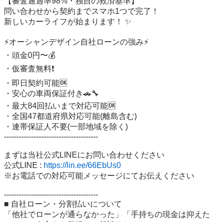
【審査通過率98%・独自の救済基準】

問い合わせから契約までスマホ1つで完了！

新しいカーライフが始まります！ ✨

⚡️オーシャンデザイン自社ローンの強み⚡️

・頭金0円〜💰

・仮審査無料❗️

・即日契約可能🆗

・安心の車両保証付き🚗🔧

・最大84回払いまで対応可能🆗

・全国47都道府県対応可能(離島含む)

・連帯保証人不要(一部地域を除く)

--------------------------------------

まずは当社公式LINEにお問い合わせください

公式LINE : 
https://lin.ee/66EbUs0
※お電話での対応可能メッセージにてお伝えください

--------------------------------------

■ 自社ローン・分割払いについて

「他社でローンが通らなかった」「手持ちの現金は抑えた