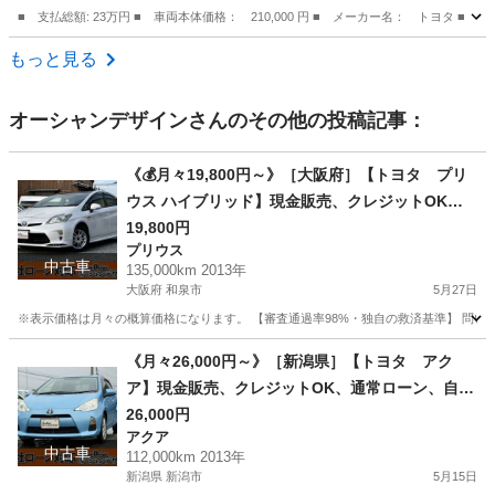
■ 支払総額: 23万円 ■ 車両本体価格： 210,000 円 ■ メーカー名： トヨタ ■ 
岡山
岡山市
その他
もっと見る
オーシャンデザイン
さんのその他の投稿記事：
《💰月々19,800円～》［大阪府］【トヨタ プリ
ウス ハイブリッド】現金販売、クレジットOK、
通常ローン、自社ローン対応❗審査通過率98%【オ
19,800円
プリウス
ーシャンデザイン】
中古車
135,000km 2013年
大阪府 和泉市
5月27日
※表示価格は月々の概算価格になります。 【審査通過率98%・独自の救済基準】 問い合
大阪
和泉市
プリウス
車両
《月々26,000円～》［新潟県］【トヨタ アク
ア】現金販売、クレジットOK、通常ローン、自社
ローン対応❗審査通過率98%【オーシャンデザイ
26,000円
アクア
ン】
中古車
112,000km 2013年
新潟県 新潟市
5月15日