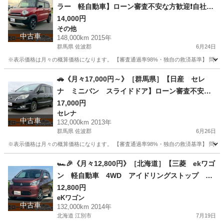
ラー 軽自動車】ローン審査不安な方歓迎❗自社ロ
ーン対応・各種ローン対応・頭金0円【オーシャン
14,000円
その他
デザイン】
中古車
148,000km 2015年
群馬県 佐波郡
6月24日
※表示価格は月々の概算価格になります。 【審査通過率98%・独自の救済基準】 問い合
群馬
佐波郡
その他
ローン
🚗《月々17,000円～》［群馬県］【日産 セレ
ナ ミニバン スライドドア】ローン審査不安な
方歓迎❗自社ローン対応・各種ローン対応・頭金0
17,000円
セレナ
円【オーシャンデザイン】
中古車
132,000km 2013年
群馬県 佐波郡
6月26日
※表示価格は月々の概算価格になります。 【審査通過率98%・独自の救済基準】 問い合
群馬
佐波郡
セレナ
ローン
🏎🎉《月々12,800円》［北海道］【三菱 ekワゴ
ン 軽自動車 4WD アイドリングストップ カ
ーナビ Bluetooth接続可 ベンチシート 社外
12,800円
eKワゴン
アルミホイール】クレジットOK、通常ローン、自
中古車
132,000km 2014年
社ローン対応❗現金販売大歓迎❗ローン審査不安な方
北海道 江別市
7月19日
歓迎❗審査通過率98%【オーシャンデザイン】