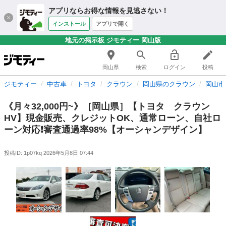
アプリならお得な情報を見逃さない！
インストール
アプリで開く
地元の掲示板 ジモティー 岡山版
岡山県
検索
ログイン
投稿
ジモティー
中古車
トヨタ
クラウン
岡山県のクラウン
岡山市
《月々32,000円~》［岡山県］【トヨタ クラウン
HV】現金販売、クレジットOK、通常ローン、自社ロ
ーン対応❗️審査通過率98%【オーシャンデザイン】
投稿ID: 1p07kq
2026年5月8日 07:44