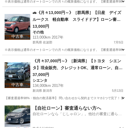
※表示価格は通常のオートローンでの月々の概算価格になります。 【審査通過率98%・独
沖縄
豊見城市
N-BOX
ローン
🚗《月々13,000円～》［群馬県］【日産 デイズ
ルークス 軽自動車 スライドドア】ローン審査
不安な方歓迎❗自社ローン対応・各種ローン対応・
13,000円
その他
頭金0円【オーシャンデザイン】
中古車
113,000km 2017年
群馬県 佐波郡
7月5日
※表示価格は通常のオートローンでの月々の概算価格になります。 【審査通過率98%・独
群馬
佐波郡
その他
ローン
《月々37,000円～》［新潟県］【トヨタ シエン
タ】現金販売、クレジットOK、通常ローン、自社
ローン対応❗審査通過率98%【オーシャンデザイ
37,000円
シエンタ
ン】
中古車
134,000km 2017年
新潟県 新潟市
5月13日
【審査通過率98%・独自の救済基準】 問い合わせから契約までスマホ1つで完了！ 新しいカー
新潟
新潟市
シエンタ
車両
【自社ローン】審査通らない方へ
自社ローンなら「じしゃロン」。他社の審査に通らな
かった方も