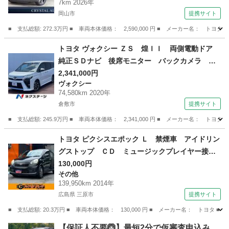
7km 2026年
ーター クリアランスソナー レーダークルー
岡山市
提携サイト
ズ 電動パーキング ブラックルーフ （検11.6）
■ 支払総額: 272.3万円 ■ 車両本体価格： 2,590,000 円 ■ メーカー名
岡山
岡山市
トヨタ
トヨタ ヴォクシー ＺＳ 煌ＩＩ 両側電動ドア
純正ＳＤナビ 後席モニター バックカメラ 衝
突被害軽減システム 禁煙車 ドラレコ コーナ
2,341,000円
ヴォクシー
ーセンサー スマートキー ＬＥＤヘッド ビル
74,580km 2020年
トインＥＴＣ クルコン 純正１６インチアルミ
倉敷市
提携サイト
（検9.6）
■ 支払総額: 245.9万円 ■ 車両本体価格： 2,341,000 円 ■ メーカー名
岡山
倉敷市
ヴォクシー
トヨタ ピクシスエポック Ｌ 禁煙車 アイドリン
グストップ ＣＤ ミュージックプレイヤー接続
可 キーレスエントリー ＡＷ１４インチ エア
130,000円
その他
コン パワーウィンドウ パワーステアリング
139,950km 2014年
ＡＢＳ 横滑り防止装置 運転席・助手席エアバ
広島県 三原市
提携サイト
ック （検9.8）
■ 支払総額: 20.3万円 ■ 車両本体価格： 130,000 円 ■ メーカー名： ト
広島
三原市
その他
【保証人不要🙆】最短2分で仮審査申込み