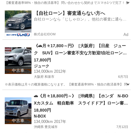
【審査通過率98%・独自の救済基準】 問い合わせから契約までスマホ1つで完了！ 新しいカー
新潟
新潟市
アクア
車両
【自社ローン】審査通らない方へ
自社ローンなら「じしゃロン」。他社の審査に通らな
かった方も
株式会社IDOM
Ad
《🚗月々17,800～円》［大阪府］【日産 ジュー
ク SUV】ローン審査不安な方歓迎❗自社ローン対
応・頭金0円【オーシャンデザイン】
17,800円
ジューク
中古車
134,000km 2012年
大阪府 和泉市
6月7日
※表示価格は月々の概算価格になります。 【審査通過率98%・独自の救済基準】 問い合
大阪
和泉市
ジューク
車両
🚗《月々18,800円～》［沖縄県］【ホンダ N-BO
Xカスタム 軽自動車 スライドドア】ローン審査
不安な方歓迎❗自社ローン対応・各種ローン対応・
18,800円
N-BOX
頭金0円【オーシャンデザイン】
中古車
134,000km 2017年
沖縄県 豊見城市
7月12日