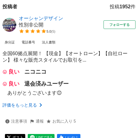
投稿者
投稿
1952
件
オーシャンデザイン
性別非公開
フォローする
5.0
(
5
)
身分証
電話番号
法人書類
全国60拠点展開！ 【現金】【オートローン】【自社ロー
ン】 様々な販売スタイルでお取引を...
良い
ニコニコ
良い
退会済みユーザー
ありがとうございます😊
評価をもっと見る
注意事項
通報
お気に入り 5
ポスト
いいね！
LINEで送る