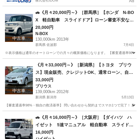
株式会社IDOM
Ad
🚗《月々20,000円～》［群馬県］【ホンダ N-BO
X 軽自動車 スライドドア】ローン審査不安な方
歓迎❗自社ローン対応・各種ローン対応・頭金0円
20,000円
N-BOX
【オーシャンデザイン】
中古車
130,000km 2013年
群馬県 佐波郡
7月4日
※表示価格は通常のオートローンでの月々の概算価格になります。 【審査通過率98%・独
群馬
佐波郡
N-BOX
ローン
《月々33,000円～》［新潟県］【トヨタ プリウ
ス】現金販売、クレジットOK、通常ローン、自社
ローン対応❗審査通過率98%【オーシャンデザイ
33,000円
プリウス
ン】
中古車
139,000km 2012年
新潟県 新潟市
5月13日
【審査通過率98%・独自の救済基準】 問い合わせから契約までスマホ1つで完了！ 新しいカー
新潟
新潟市
プリウス
🚗《月々16,000円～》［大阪府］【ダイハツ ハ
イゼット 5速マニュアル 軽自動車 スライドド
ア】ローン審査不安な方歓迎❗自社ローン対応・各
16,000円
ハイゼット