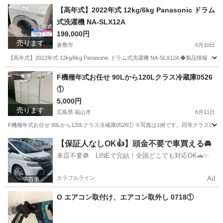
岡山
津山市
季節、空調家電
商品
【高年式】2022年式 12kg/6kg Panasonic ドラム
式洗濯機 NA-SLX12A
198,000円
売ります
倉敷市
6月10日
【高年式】2022年式 12kg/6kg Panasonic ドラム式洗濯機 NA-SLX12A ◆
岡山
倉敷市
生活家電
SLX
F機種年式お任せ 90Lから120Lクラス冷蔵庫0526
①
5,000円
売ります
広島県 福山市
6月11日
F機種年式お任せ 90Lから120Lクラス冷蔵庫0526① ※写真は1例です。同等クラスのご案内です。
広島
福山市
キッチン家電
商品
【保証人なしOK👍】頭金不要で車買える🚘
来店不要🚫 LINEで完結！全国どこでも対応OK🚗✨
カラフルライン
Ad
O エアコン取付け、エアコン取外し 0718①