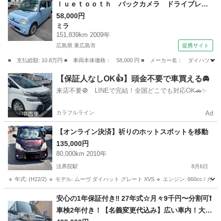
ｌｕｅｔｏｏｔｈ バックカメラ ドライブレコ
ーダー （検8.9）
58,000円
ミラ
151,839km 2009年
広島県 東広島市
提携サイト
■ 支払総額: 10.8万円 ■ 車両本体価格： 58,000 円 ■ メーカー名： ダイ
広島
東広島市
ミラ
【保証人なしOK👍】頭金不要で車買える🚘
来店不要🚫 LINEで完結！全国どこでも対応OK🚗✨
カラフルライン
Ad
【オンライン決済】祈りのホットスポットを移動
135,000円
80,000km 2010年
法界院駅
8月6日
🔹 年式: (H22/2) 🔹 モデル: ムーヴ ダイハット グレート XVS 🔹 エンジン: 660cc / ガ
岡山
岡山市
法界院駅
ダイハツ
令和
安心の1年保証付き‼️ 27年式☆月々9千円〜分割可❗️
車検2年付き！【名義変更代込み】広い車内！大人