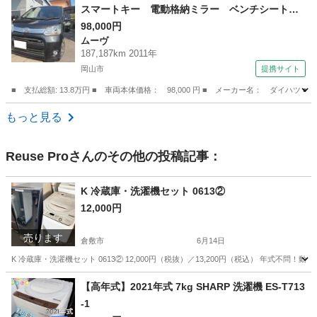
スマートキー 電動格納ミラー ベンチシート
ＣＶＴ ミュージックプレイヤー接続可 アルミ
98,000円
ムーヴ
ホイール エアコン パワーウィンドウ （検8.1
187,187km 2011年
1）
岡山市
提携サイト
■ 支払総額: 13.8万円 ■ 車両本体価格： 98,000 円 ■ メーカー名： ダ
岡山
岡山市
ムーヴ
もっと見る
Reuse Pro
さんのその他の投稿記事：
K 冷蔵庫・洗濯機セット 0613②
12,000円
売ります
倉敷市
6月14日
K 冷蔵庫・洗濯機セット 0613② 12,000円（税抜）／13,200円（税込） 年式不
岡山
倉敷市
生活家電
商品
【高年式】2021年式 7kg SHARP 洗濯機 ES-T713
-1