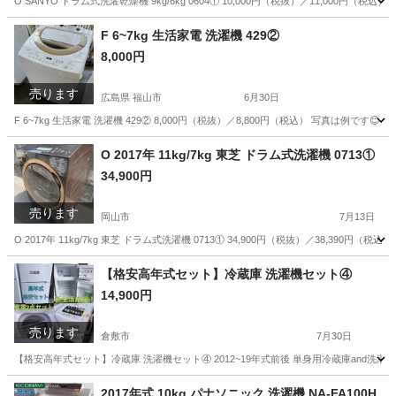
O SANYO ドラム式洗濯乾燥機 9kg/6kg 0604① 10,000円（税抜）／11,000円（税込） ■
岡山
岡山市
生活家電
商品
F 6~7kg 生活家電 洗濯機 429②
8,000円
売ります
広島県 福山市
6月30日
F 6~7kg 生活家電 洗濯機 429② 8,000円（税抜）／8,800円（税込） 写真は例
広島
福山市
生活家電
商品
O 2017年 11kg/7kg 東芝 ドラム式洗濯機 0713①
34,900円
売ります
岡山市
7月13日
O 2017年 11kg/7kg 東芝 ドラム式洗濯機 0713① 34,900円（税抜）／38,390
岡山
岡山市
生活家電
商品
【格安高年式セット】冷蔵庫 洗濯機セット④
14,900円
売ります
倉敷市
7月30日
【格安高年式セット】冷蔵庫 洗濯機セット④ 2012~19年式前後 単身用冷蔵庫and
岡山
倉敷市
キッチン家電
セット
2017年式 10kg パナソニック 洗濯機 NA-FA100H