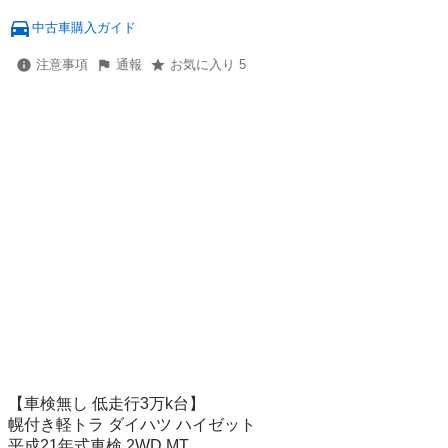
中古車購入ガイド
注意事項
通報
お気に入り 5
【車検無し 低走行3万k台】

幌付き軽トラ ダイハツ ハイゼット

平成21年式車検 2WD MT
