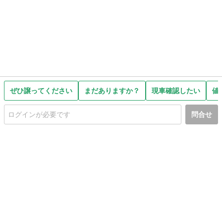
ぜひ譲ってください
まだありますか？
現車確認したい
値
問合せ
初めての方へ
利用規約
プライバシーポリシー
プライバシー・ステートメント
健全化に資する運用方針
お問い合わせ
運営会社
サイトマップ