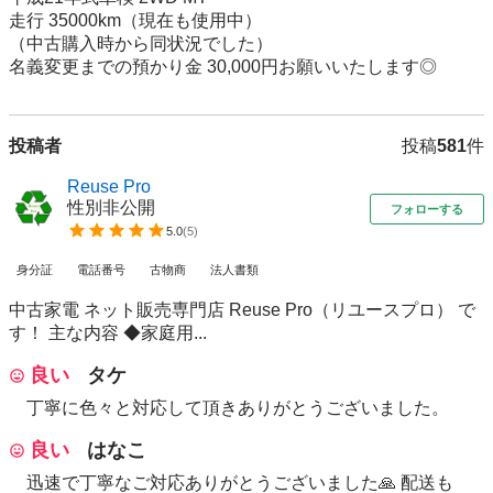
走行 35000km（現在も使用中）

（中古購入時から同状況でした）

名義変更までの預かり金 30,000円お願いいたします◎
投稿者
投稿
581
件
Reuse Pro
性別非公開
フォローする
5.0
(
5
)
身分証
電話番号
古物商
法人書類
中古家電 ネット販売専門店 Reuse Pro（リユースプロ） で
す！ 主な内容 ◆家庭用...
良い
タケ
丁寧に色々と対応して頂きありがとうございました。
良い
はなこ
迅速で丁寧なご対応ありがとうございました🙏 配送も