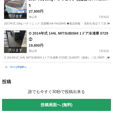
5
27,900円
売ります
津山市
7月31日
2017年式 10kg パナソニック 洗濯機 NA-FA100H5 ◆製品情報 ・洗剤を泡
岡山
津山市
生活家電
商品
O 2014年式 144L MITSUBISHI 1ドア冷凍庫 0729
②
19,800円
売ります
岡山市
7月31日
O 2014年式 144L MITSUBISHI 1ドア冷凍庫 0729② 19,800円（税抜）／2
岡山
岡山市
キッチン家電
商品
ページTOPへ
投稿
誰でも今すぐ30秒で投稿出来る
投稿画面へ (無料)