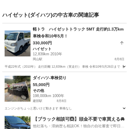
ハイゼット(ダイハツ)の中古車の関連記事
軽トラ ハイゼットトラック 5MT 走行約1.3万km
車検令和10年5月！
330,000円
ハイゼット
12,839km 2010年
岡山駅
8月8日
平成22年式（2010年） 走行距離 12,839km（実走行） 車検 令和10年5月26日まで 【車
岡山
岡山市
岡山駅
ハイゼット
ダイハツ-車検切り
55,000円
その他
198,000km 1000年
建部駅
8月8日
エンジンがちょっと悪いけど動きます 車検なし
岡山
岡山市
建部駅
その他
【ブラック相談可🙆】頭金不要で車買える🚘
他社落ち・滞納歴も相談OK！独自の自社審査で即日解