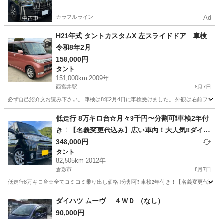
決✨
カラフルライン
Ad
H21年式 タントカスタムX 左スライドドア 車検
令和8年2月
158,000円
タント
151,000km 2009年
西富井駅
8月7日
必ず自己紹介文お読み下さい。 車検は8年2月4日に車検受けました。 外観は右前フロ
岡山
倉敷市
西富井駅
タント
タントカスタム
低走行 8万キロ台☆月々9千円〜分割可❗️車検2年付
き！【名義変更代込み】広い車内！大人気‼️ダイハ
ツ タントカスタム☆Bluetoothナビ付き☆走行中
348,000円
タント
DVD見れます☆ETC付き☆純正アルミ☆電動スラ
82,505km 2012年
イドドア☆ドライブレコーダー☆そのまま乗って
倉敷市
8月7日
帰れます！
低走行8万キロ台☆全てコミコミ乗り出し価格‼️分割可❗️ 車検2年付き！【名義変更代込み】広
岡山
倉敷市
タント
ダイハツ ムーヴ ４ＷＤ （なし）
90,000円