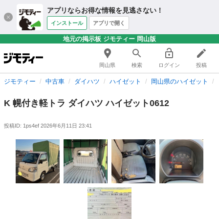
アプリならお得な情報を見逃さない！
インストール
アプリで開く
地元の掲示板 ジモティー 岡山版
岡山県
検索
ログイン
投稿
ジモティー
中古車
ダイハツ
ハイゼット
岡山県のハイゼット
K 幌付き軽トラ ダイハツ ハイゼット0612
投稿ID: 1ps4ef
2026年6月11日 23:41