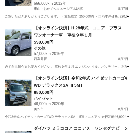
666,003km 2012年
東山・おかでんミュージアム駅駅
8月7日
ご覧いただきありがとうございます。 ・支払総額: 250,000円 ・車両本体価格: 220,000円 
岡山
岡山市
東山・おかでんミュージアム駅駅
タント
【オンライン決済】H 28年式 ココア プラス
ワンオーナー車 車検９年１月
598,000円
その他
57,000km 2016年
西富井駅
8月7日
必ず自己紹介文お読みください。 車検９年１月 エンジンオイル、バッテリー、左右ワイパ
岡山
倉敷市
西富井駅
その他
ココア
【オンライン決済】令和2年式 ハイゼットカーゴ4
WD デラックスSA III 5MT
680,000円
ハイゼット
46,900km 2020年
美作市
8月7日
令和2年式 ハイゼットカーゴ4WD デラックスSA III 5速マニュアル 走行距離46,900
岡山
美作市
ハイゼット
ダイハツ ミラココア ココアＸ ワンセグナビ ｂ