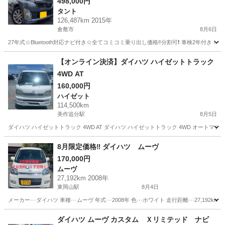
気‼️ダイハツ タントカスタム☆Bluetooth対応ナビ
498,000円
タント
付き☆走行中DVD見れます♪ETC付き☆便利なバッ
126,487km 2015年
クカメラ付き☆純正アルミ☆事故修復歴無し☆電
倉敷市
8月6日
動スライドドア☆ドライブレコーダー☆そのまま
27年式☆Bluetooth対応ナビ付き☆全てコミコミ乗り出し価格‼️分割可❗️ 車検2年付き！【
乗って帰れます！
岡山
倉敷市
タント
走行距離
【オンライン決済】ダイハツ ハイゼットトラック
4WD AT
160,000円
ハイゼット
114,500km
美作追分駅
8月5日
ダイハツ ハイゼットトラック 4WD AT ダイハツ ハイゼットトラック 4WD オートマチッ
岡山
苫田郡
美作追分駅
ハイゼット
トラック
8月限定価格‼️ ダイハツ ムーヴ
170,000円
ムーヴ
27,192km 2008年
東岡山駅
8月4日
メーカー···ダイハツ 車種···ムーヴ 年式···2008年 色···ホワイト 走行距離···27,192km
岡山
岡山市
東岡山駅
ムーヴ
ミッション
ダイハツ ムーヴ カスタム Ｘリミテッド ナビ