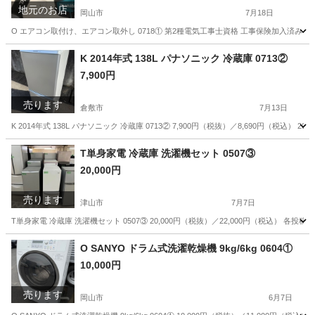
地元のお店
岡山市
7月18日
O エアコン取付け、エアコン取外し 0718① 第2種電気工事士資格 工事保険加入済み 
岡山
岡山市
その他
取り外し
K 2014年式 138L パナソニック 冷蔵庫 0713②
7,900円
売ります
倉敷市
7月13日
K 2014年式 138L パナソニック 冷蔵庫 0713② 7,900円（税抜）／8,690円（税
岡山
倉敷市
キッチン家電
商品
T単身家電 冷蔵庫 洗濯機セット 0507③
20,000円
売ります
津山市
7月7日
T単身家電 冷蔵庫 洗濯機セット 0507③ 20,000円（税抜）／22,000円（税込） 各投
岡山
津山市
キッチン家電
商品
O SANYO ドラム式洗濯乾燥機 9kg/6kg 0604①
10,000円
売ります
岡山市
6月7日