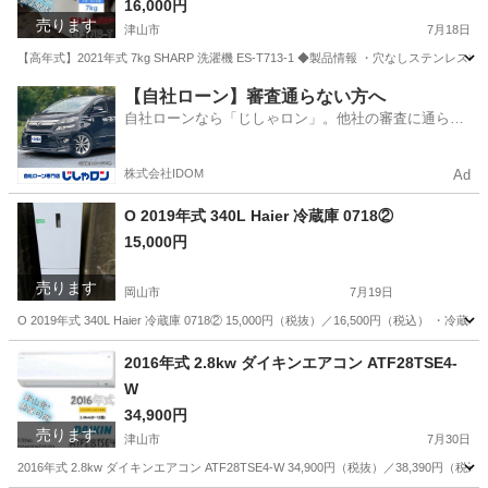
16,000円
売ります
津山市
7月18日
【高年式】2021年式 7kg SHARP 洗濯機 ES-T713-1 ◆製品情報 ・穴なし
岡山
津山市
生活家電
商品
【自社ローン】審査通らない方へ
自社ローンなら「じしゃロン」。他社の審査に通らな
かった方も
株式会社IDOM
Ad
O 2019年式 340L Haier 冷蔵庫 0718②
15,000円
売ります
岡山市
7月19日
O 2019年式 340L Haier 冷蔵庫 0718② 15,000円（税抜）／16,500円（
岡山
岡山市
キッチン家電
商品
2016年式 2.8kw ダイキンエアコン ATF28TSE4-
W
34,900円
売ります
津山市
7月30日
2016年式 2.8kw ダイキンエアコン ATF28TSE4-W 34,900円（税抜）／38,