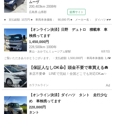
ムーヴ
200,403km 2008年
広島県 山県郡
提携サイト
■ 支払総額: 10万円 ■ 車両本体価格： 90,000 円 ■ メーカー名： ダイハツ ■ 
広島
山県郡
ムーヴ
【オンライン決済】日野 デュトロ 積載車 車
検残ってます
1,450,000円
228,500km 1000年
東山・おかでんミュージアム駅駅
8月7日
ご覧いただきありがとうございます。 ・支払総額: 1,500,000円 ・車両本体価格: 1,450,00
岡山
岡山市
東山・おかでんミュージアム駅駅
ダイハツ
【保証人なしOK👍】頭金不要で車買える🚘
来店不要🚫 LINEで完結！全国どこでも対応OK🚗✨
デュトロ
カラフルライン
Ad
【オンライン決済】ダイハツ タント 走行少な
め 車検残ってます
220,000円
タント