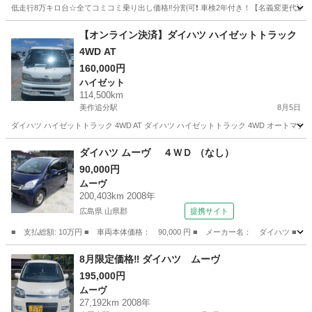
帰れます！
低走行8万キロ台☆全てコミコミ乗り出し価格‼️分割可❗️ 車検2年付き！【名義変更代込み】広
岡山
倉敷市
タント
【オンライン決済】ダイハツ ハイゼットトラック
4WD AT
160,000円
ハイゼット
114,500km
美作追分駅
8月5日
ダイハツ ハイゼットトラック 4WD AT ダイハツ ハイゼットトラック 4WD オートマチッ
岡山
苫田郡
美作追分駅
ハイゼット
トラック
ダイハツ ムーヴ ４ＷＤ （なし）
90,000円
ムーヴ
200,403km 2008年
広島県 山県郡
提携サイト
■ 支払総額: 10万円 ■ 車両本体価格： 90,000 円 ■ メーカー名： ダイハツ ■ 
広島
山県郡
ムーヴ
8月限定価格‼️ ダイハツ ムーヴ
195,000円
ムーヴ
27,192km 2008年