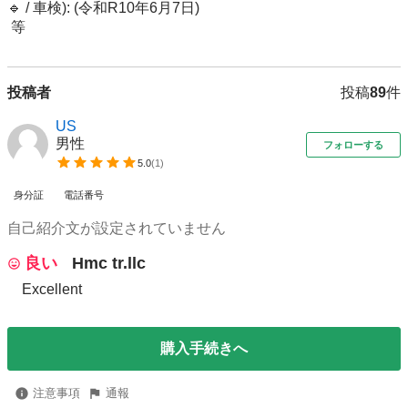
🔹 / 車検): (令和R10年6月7日)

 等
投稿者
投稿
89
件
US
男性
フォローする
5.0
(
1
)
身分証
電話番号
自己紹介文が設定されていません
良い
Hmc tr.llc
Excellent
購入手続きへ
注意事項
通報