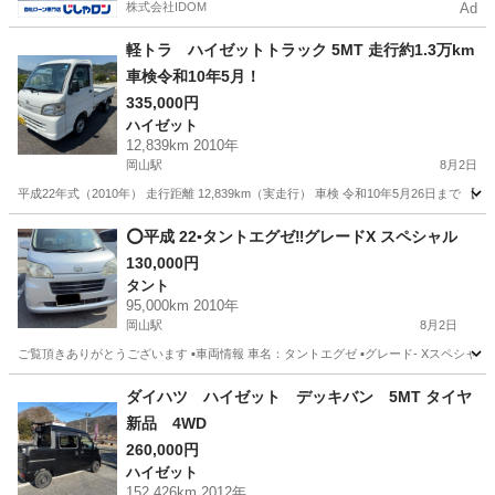
株式会社IDOM
Ad
軽トラ ハイゼットトラック 5MT 走行約1.3万km
車検令和10年5月！
335,000円
ハイゼット
12,839km 2010年
岡山駅
8月2日
平成22年式（2010年） 走行距離 12,839km（実走行） 車検 令和10年5月26日まで 【車
岡山
岡山市
岡山駅
ハイゼット
⭕️平成 22▪️タントエグゼ‼️グレードX スペシャル
130,000円
タント
95,000km 2010年
岡山駅
8月2日
ご覧頂きありがとうございます ▪️車両情報 車名：タントエグゼ ▪️グレード- Xスペシャル ▪️平成-22 ▪
岡山
岡山市
岡山駅
タント
ダイハツ ハイゼット デッキバン 5MT タイヤ
新品 4WD
260,000円
ハイゼット
152,426km 2012年