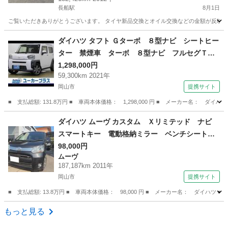
長船駅
8月1日
ご覧いただきありがとうございます。 タイヤ新品交換とオイル交換などの金額が反映し
岡山
備前市
長船駅
ハイゼット
走行距離
ダイハツ タフト Ｇターボ ８型ナビ シートヒー
ター 禁煙車 ターボ ８型ナビ フルセグＴ
Ｖ Ｂｌｕｅｔｏｏｔｈ バックカメラ ＬＥＤ
1,298,000円
59,300km 2021年
ヘッドライト スカイルーフ レーダークルー
岡山市
提携サイト
ズ シートヒーター 障害物センサー 前ドラレ
コ スマートキー （検8.12）
■ 支払総額: 131.8万円 ■ 車両本体価格： 1,298,000 円 ■ メーカー名
岡山
岡山市
ダイハツ
ダイハツ ムーヴ カスタム Ｘリミテッド ナビ
スマートキー 電動格納ミラー ベンチシート
ＣＶＴ ミュージックプレイヤー接続可 アルミ
98,000円
ムーヴ
ホイール エアコン パワーウィンドウ （検8.1
187,187km 2011年
1）
岡山市
提携サイト
■ 支払総額: 13.8万円 ■ 車両本体価格： 98,000 円 ■ メーカー名： ダ
岡山
岡山市
ムーヴ
もっと見る