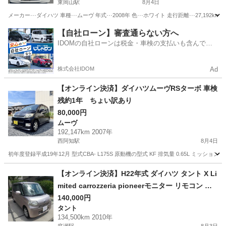
東岡山駅
8月4日
メーカー···ダイハツ 車種···ムーヴ 年式···2008年 色···ホワイト 走行距離···27,192km
岡山
岡山市
東岡山駅
ムーヴ
ミッション
【自社ローン】審査通らない方へ
IDOMの自社ローンは税金・車検の支払いも含んでい
るので毎月の支払額は一定
株式会社IDOM
Ad
【オンライン決済】ダイハツムーヴRSターボ 車検
残約1年 ちょい訳あり
80,000円
ムーヴ
192,147km 2007年
西阿知駅
8月4日
初年度登録平成19年12月 型式CBA- L175S 原動機の型式 KF 排気量 0.65L ミッション
岡山
倉敷市
西阿知駅
ムーヴ
車両
【オンライン決済】H22年式 ダイハツ タント X Li
mited carrozzeria pioneerモニター リモコン バ
ックカメラ ETC 左パワースライドドア CVT タイ
140,000円
タント
ミングチェーン 取り扱い説明書 メンテナンスノー
134,500km 2010年
ト 保証書 車検令和9年5月6日まで