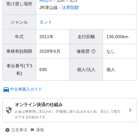
岡山市
- 北区
- 北方
受け渡し場所
JR津山線 -
法界院駅
ジャンル
タント
年式
2011年
走行距離
136,000km
車検有効期限
2028年6月
修復歴
なし
車台番号(下3
690
個人/法人
個人
桁)
中古車購入ガイド
オンライン決済の仕組み
お金は事務局に支払われ、評価後に振り込まれるため、安心して取引
ができる仕組みです。
注意事項
通報