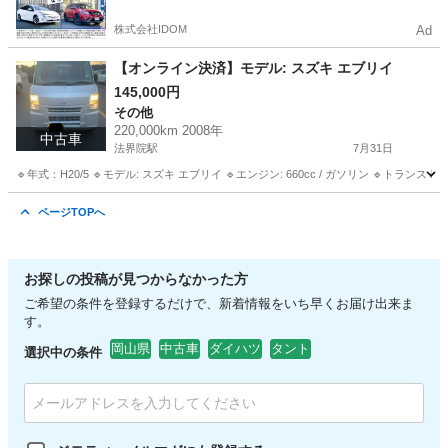
株式会社IDOM
Ad
【オンライン決済】モデル: スズキ エブリイ
145,000円
その他
220,000km 2008年
中古車
法界院駅
7月31日
🔹年式：H20/5 🔹モデル: スズキ エブリイ 🔹エンジン: 660cc / ガソリン 🔹トランス
岡山
岡山市
法界院駅
その他
エンジン
ページTOPへ
お探しの投稿が見つからなかった方
ご希望の条件を登録するだけで、新着情報をいち早くお届け出来ま
す。
岡山県
中古車
ダイハツ
タント
選択中の条件