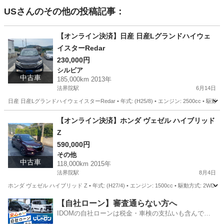
US
さんのその他の投稿記事：
【オンライン決済】日産 日産Lグランドハイウェ
イスターRedar
230,000円
シルビア
中古車
185,000km 2013年
法界院駅
6月14日
日産 日産LグランドハイウェイスターRedar • 年式: (H25/8) • エンジン: 2500cc • 駆動方式:
岡山
岡山市
法界院駅
シルビア
ハイウェイスター
【オンライン決済】ホンダ ヴェゼル ハイブリッド
Z
590,000円
その他
中古車
118,000km 2015年
法界院駅
8月4日
ホンダ ヴェゼル ハイブリッド Z • 年式: (H27/4) • エンジン: 1500cc • 駆動方式: 2WD 
岡山
岡山市
法界院駅
その他
【自社ローン】審査通らない方へ
IDOMの自社ローンは税金・車検の支払いも含んでい
るので毎月の支払額は一定