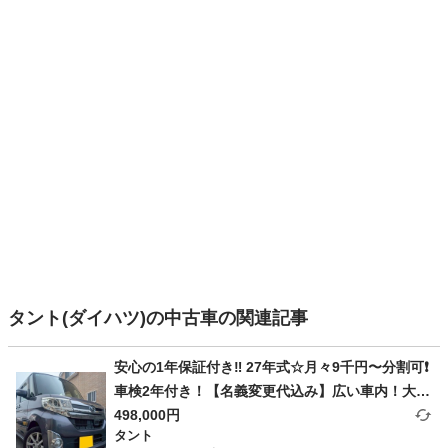
タント(ダイハツ)の中古車の関連記事
安心の1年保証付き‼️ 27年式☆月々9千円〜分割可❗️
車検2年付き！【名義変更代込み】広い車内！大人
気‼️ダイハツ タントカスタム☆Bluetooth対応ナビ
498,000円
タント
付き☆走行中DVD見れます♪ETC付き☆便利なバッ