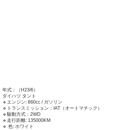
年式：（H23/6）

ダイハツ タント 

🔹エンジン: 660cc / ガソリン

🔹トランスミッション：IAT（オートマチック）

🔹駆動方式：2WD

🔹走行距離: 135000KM

🔹 色: ホワイト 
