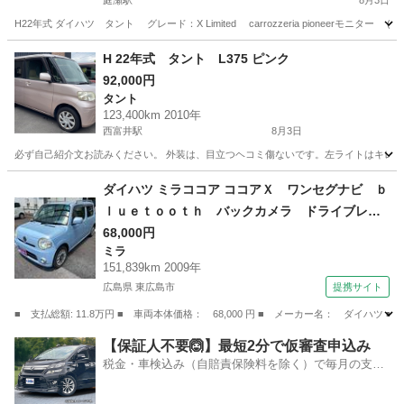
庭瀬駅
8月3日
H22年式 ダイハツ タント グレード：X Limited carrozzeria pioneerモニター
岡山
岡山市
庭瀬駅
タント
説明書
H 22年式 タント L375 ピンク
92,000円
タント
123,400km 2010年
西富井駅
8月3日
必ず自己紹介文お読みください。 外装は、目立つヘコミ傷ないです。左ライトはキレイ
岡山
倉敷市
西富井駅
タント
エンジン
ダイハツ ミラココア ココアＸ ワンセグナビ ｂ
ｌｕｅｔｏｏｔｈ バックカメラ ドライブレコ
ーダー （検8.9）
68,000円
ミラ
151,839km 2009年
広島県 東広島市
提携サイト
■ 支払総額: 11.8万円 ■ 車両本体価格： 68,000 円 ■ メーカー名： ダイ
広島
東広島市
ミラ
【保証人不要🙆】最短2分で仮審査申込み
税金・車検込み（自賠責保険料を除く）で毎月の支払
額は一定の自社ローン🚗