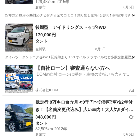
126,487km 2015年
クカメラ付き☆純正アルミ☆事故修復歴無し☆電
倉敷市
8月5日
動スライドドア☆ドライブレコーダー☆そのまま
27年式☆Bluetooth対応ナビ付き☆全てコミコミ乗り出し価格‼️分割可❗️ 車検2年付き！【
乗って帰れます！
岡山
倉敷市
タント
走行距離
後期型 アイドリングストップ4WD
170,000円
タント
金川駅
8月5日
ダイハツ タントエグゼ4WD 記録簿あり CVTオイル デフオイルなど多数交換履歴あり 調
岡山
赤磐市
金川駅
タント
【自社ローン】審査通らない方へ
IDOMの自社ローンは税金・車検の支払いも含んでい
るので毎月の支払額は一定
株式会社IDOM
Ad
低走行 8万キロ台☆月々9千円〜分割可❗️車検2年付
き！【名義変更代込み】広い車内！大人気‼️ダイハ
ツ タントカスタム☆Bluetoothナビ付き☆走行中
348,000円
タント
DVD見れます☆ETC付き☆純正アルミ☆電動スラ
82,505km 2012年
イドドア☆ドライブレコーダー☆そのまま乗って
倉敷市
8月5日