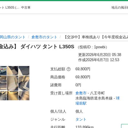
【交渉中】車検残あり【今年度税金込み】 ダイハツ タント L350S (たなか) 球場前のタントの中古車｜ジモティー
中古車
地元の掲示
岡山県のタント
倉敷市のタント
【交渉中】車検残あり【今年度税金込み】
み】 ダイハツ タント L350S
（投稿ID : 1powbi）
更新
2026年6月20日 05:38
作成
2026年6月7日 12:53
支払総額
69,800円
商品価格
69,800円
諸費用
0円
受け渡し場所
倉敷市
 - 八王寺町
水島臨海鉄道水島本線 - 
球
場前駅
個人/法人
個人
ジャンル
タント
走行距離
133,896km