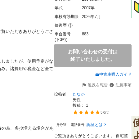
年式
2007年
車検有効期限
2026年7月
修復歴
ご覧いただきありがとうござ
車台番号
883
(下3桁)
お問い合わせの受付は
終了いたしました。
入しましたが、使用予定がな
済み。諸費用や税金など全て
中古車購入ガイド
違反を報告
注意事項
投稿者
たなか
男性
投稿： 
1
5.0
(
3
)
認証とは
身分証
電話番号
ン維持の為、多少増える場合があ
ご覧頂きありがとうございます。 自宅整