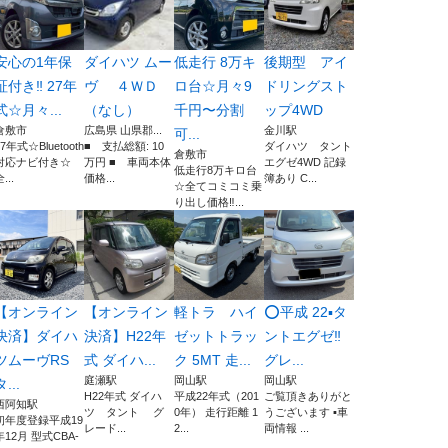
安心の1年保
ダイハツ ムー
低走行 8万キ
後期型 アイ
証付き‼️ 27年
ヴ ４ＷＤ
ロ台☆月々9
ドリングスト
式☆月々...
（なし）
千円〜分割
ップ4WD
倉敷市
広島県 山県郡...
金川駅
可...
27年式☆Bluetooth
■ 支払総額: 10
ダイハツ タント
倉敷市
対応ナビ付き☆
万円 ■ 車両本体
エグゼ4WD 記録
低走行8万キロ台
...
価格...
簿あり C...
☆全てコミコミ乗
り出し価格‼...
【オンライン
【オンライン
軽トラ ハイ
⭕️平成 22▪️タ
決済】ダイハ
決済】H22年
ゼットトラッ
ントエグゼ‼️
ツムーヴRS
式 ダイハ...
ク 5MT 走...
グレ...
庭瀬駅
岡山駅
岡山駅
タ...
H22年式 ダイハ
平成22年式（201
ご覧頂きありがと
西阿知駅
ツ タント グ
0年） 走行距離 1
うございます ▪️車
初年度登録平成19
レード...
2...
両情報 ...
年12月 型式CBA-