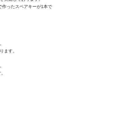
で作ったスペアキーが1本で
。

ります。

。

。
