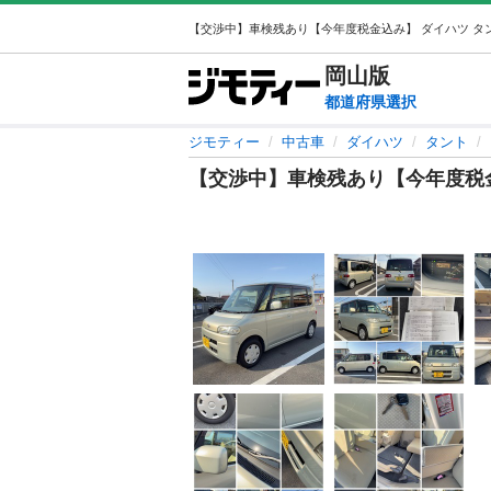
岡山
版
都道府県選択
ジモティー
中古車
ダイハツ
タント
【交渉中】車検残あり【今年度税金込