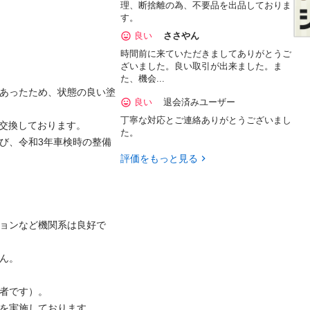
理、断捨離の為、不要品を出品しておりま
す。
良い
ささやん
時間前に来ていただきましてありがとうご
ざいました。良い取引が出来ました。ま
た、機会...
があったため、状態の良い塗
良い
退会済みユーザー
丁寧な対応とご連絡ありがとうございまし
交換しております。

た。
よび、令和3年車検時の整備
評価をもっと見る
ションなど機関系は良好で
ん。

者です）。

を実施しております。
