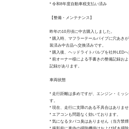
* 令和8年度自動車税支払い済み

【整備・メンテナンス】

昨年の10月頃に中古購入しました。

* 購入時、マフラーテールパイプに穴あき
装済み中古品へ交換済みです。

* 購入後、ヘッドライトバルブを社外LEDへ
* 前オーナー様による手書きの整備記録お
記録があります。

車両状態

* 走行距離は多めですが、エンジン・ミッ
す。

* 現在、走行に支障のある不具合はありませ
* エアコンも問題なく効いております。

* 気になるタバコ臭はありません（当方禁煙
* 撮影前に車内の掃除機掛けおよび拭き掃除