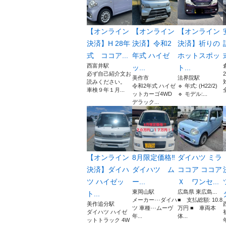
【オンライン
【オンライン
【オンライン
決済】H 28年
決済】令和2
決済】祈りの
式 ココア...
年式 ハイゼ
ホットスポッ
西富井駅
ッ...
ト...
必ず自己紹介文お
美作市
法界院駅
読みください。
令和2年式 ハイゼ
🔹 年式: (H22/2)
車検９年１月...
全
ットカーゴ4WD
🔹 モデル:...
デラック...
【オンライン
8月限定価格‼️
ダイハツ ミラ
決済】ダイハ
ダイハツ ム
ココア ココア
ツ ハイゼッ
ー...
Ｘ ワンセ...
東岡山駅
広島県 東広島...
ト...
メーカー···ダイハ
■ 支払総額: 10.8
美作追分駅
ツ 車種···ムーヴ
万円 ■ 車両本
ダイハツ ハイゼ
年...
体...
ットトラック 4W