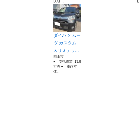
D AT ...
L
ダイハツ ムー
ヴ カスタム
Ｘリミテッ...
岡山市
■ 支払総額: 13.8
万円 ■ 車両本
体...