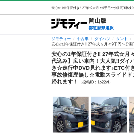
岡山
版
都道府県選択
ジモティー
中古車
ダイハツ
タント
安心の1年保証付き‼️ 27年式☆月
代込み】広い車内！大人気‼️ダイハツ
き☆走行中DVD見れます♪ETC
事故修復歴無し☆電動スライドド
帰れます！
（投稿ID : 1o22vl）