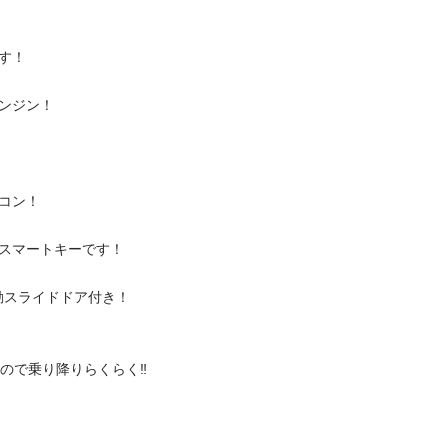


ン！

！

ートキーです！

ライドドア付き！

乗り降りらくらく‼️
