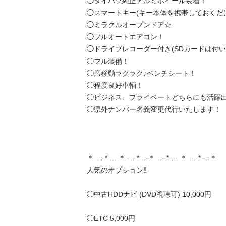
◯ダイハツ純正アルミホイール装着！

◯スマートキー(キー本体を携帯しておくだけで
◯ミラクルオープンドア☆

◯フルオートエアコン！

◯ドライブレコーダー付き(SDカードは付いて
◯フル装備！

◯席移動ラクラク♪ベンチシート！

◯程度良好車輌！

◯ビジネス、プライベートどちらにも活躍出来
◯県外ナンバー名義変更代行いたします！

＊ … * … ＊ … * …＊ … * … ＊ … * …＊

人気のオプション‼️

◯中古HDDナビ (DVD視聴可) 10,000円

◯ETC 5,000円
