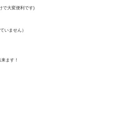
大変便利です)

いません）

ます！
