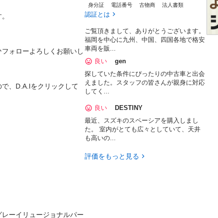
身分証
電話番号
古物商
法人書類
認証とは


ご覧頂きまして、ありがとうございます。
福岡を中心に九州、中国、四国各地で格安
車両を販...
ひフォローよろしくお願いし
良い
gen
探していた条件にぴったりの中古車と出会
えました。スタッフの皆さんが親身に対応
、D.A.Iをクリックして
してく...
良い
DESTINY
最近、スズキのスペーシアを購入しまし
た。 室内がとても広々としていて、天井
も高いの...
評価をもっと見る
グレーイリュージョナルパー