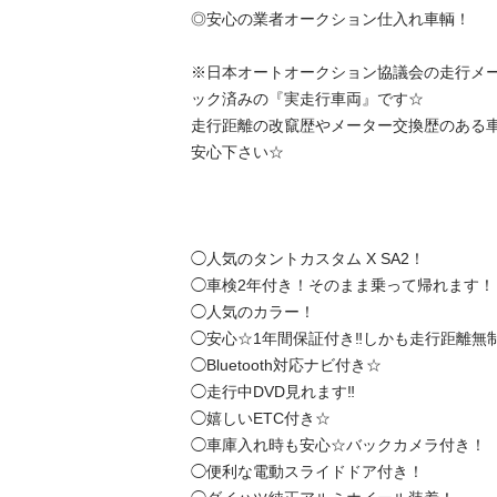
◎安心の業者オークション仕入れ車輌！

※日本オートオークション協議会の走行メ
ック済みの『実走行車両』です☆

走行距離の改竄歴やメーター交換歴のある
安心下さい☆

◯人気のタントカスタム X SA2！

◯車検2年付き！そのまま乗って帰れます！

◯人気のカラー！

◯安心☆1年間保証付き‼️しかも走行距離無制限‼
◯Bluetooth対応ナビ付き☆

◯走行中DVD見れます‼️

◯嬉しいETC付き☆

◯車庫入れ時も安心☆バックカメラ付き！

◯便利な電動スライドドア付き！
