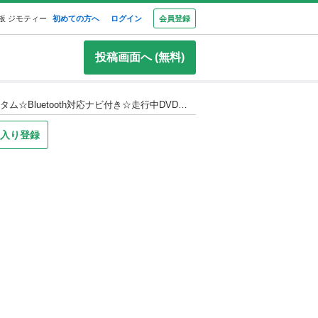
板 ジモティー
初めての方へ
ログイン
会員登録
投稿画面へ (無料)
安心の1年保証付き‼️ 27年式☆月々9千円〜分割可❗️車検2年付き！【名義変更代込み】広い車内！大人気‼️ダイハツ タントカスタム☆Bluetooth対応ナビ付き☆走行中DVD見れます♪ETC付き☆便利なバックカメラ付き☆純正アルミ☆事故修復歴無し☆電動スライドドア☆ドライブレコーダー☆そのまま乗って帰れます！
入り登録