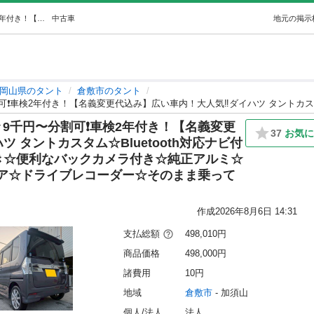
安心の1年保証付き‼️ 27年式☆月々9千円〜分割可❗️車検2年付き！【名義変更代込み】広い車内！大人気‼️ダイハツ タントカスタム☆Blu… (D.A.I) 倉敷のタントの中古車｜ジモティー
中古車
地元の掲示
岡山県のタント
倉敷市のタント
々9千円〜分割可❗️車検2年付き！【名義変更
37
お気に
 タントカスタム☆Bluetooth対応ナビ付
付き☆便利なバックカメラ付き☆純正アルミ☆
ア☆ドライブレコーダー☆そのまま乗って
作成
2026年8月6日 14:31
支払総額
498,010円
商品価格
498,000円
諸費用
10円
地域
倉敷市
 - 加須山
個人/法人
法人