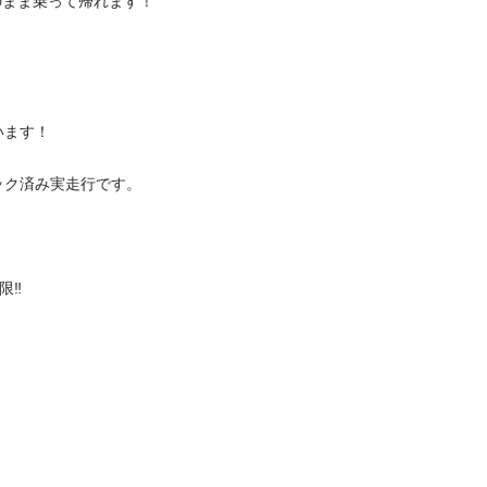
ま乗って帰れます！

！

済み実走行です。


