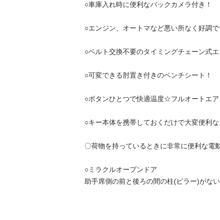
○車庫入れ時に便利なバックカメラ付き！

○エンジン、オートマなど悪い所なく好調です！
○ベルト交換不要のタイミングチェーン式エンジ
○可変できる肘置き付きのベンチシート！

○ボタンひとつで快適温度☆フルオートエアコン
○キー本体を携帯しておくだけで大変便利なスマ
〇荷物を持っているときに非常に便利な電動ス
○ミラクルオープンドア

助手席側の前と後ろの間の柱(ピラー)がないので