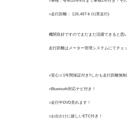
○車検：令和10年4月まで車検2年付き！そのま
○走行距離： 126,487キロ(実走行)

機関良好ですのでまだまだ活躍できると思います
走行距離はメーター管理システムにてチェック
○安心☆1年間保証付き‼️しかも走行距離無制限‼️
○Bluetooth対応ナビ付き！

○走行中DVD見れます！

○お出かけに嬉しいETC付き！
