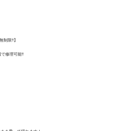
‼️】

理可能‼️
