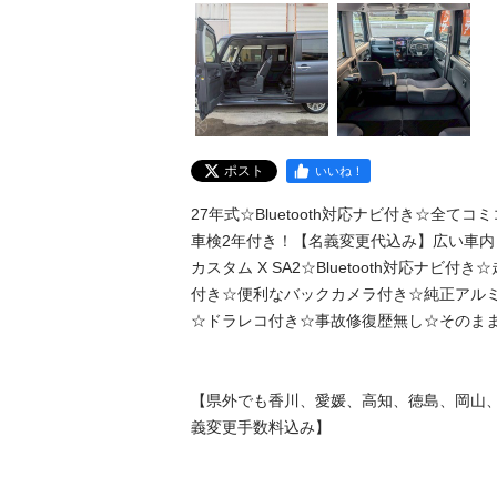
ポスト
いいね！
27年式☆Bluetooth対応ナビ付き☆全てコミ
車検2年付き！【名義変更代込み】広い車内！
カスタム X SA2☆Bluetooth対応ナビ付
付き☆便利なバックカメラ付き☆純正アル
☆ドラレコ付き☆事故修復歴無し☆そのまま乗
【県外でも香川、愛媛、高知、徳島、岡山
義変更手数料込み】
