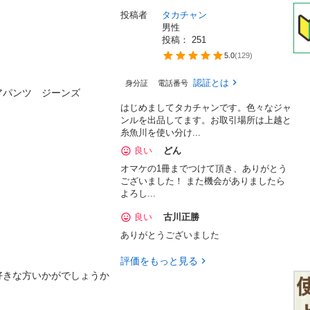
投稿者
タカチャン
男性
投稿： 
251
5.0
(
129
)
認証とは
身分証
電話番号
パンツ　ジーンズ

はじめましてタカチャンです。色々なジャ
ンルを出品してます。お取引場所は上越と
糸魚川を使い分け...
良い
どん
オマケの1冊までつけて頂き、ありがとう
ございました！ また機会がありましたら
よろし...
良い
古川正勝
ありがとうございました
評価をもっと見る
きな方いかがでしょうか
