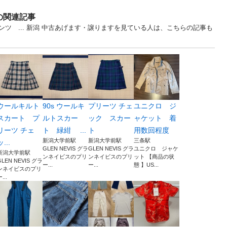
の関連記事
ツ ... 新潟 中古あげます・譲りますを見ている人は、こちらの記事も
ウールキルト
90s ウールキ
プリーツ チェ
ユニクロ ジ
スカート プ
ルトスカー
ック スカー
ャケット 着
リーツ チェ
ト 緑紺 ...
ト
用数回程度
新潟大学前駅
新潟大学前駅
三条駅
ッ...
GLEN NEVIS グラ
GLEN NEVIS グラ
ユニクロ ジャケ
新潟大学前駅
ンネイビスのプリ
ンネイビスのプリ
ット 【商品の状
GLEN NEVIS グラ
ー...
ー...
態 】US...
ンネイビスのプリ
...