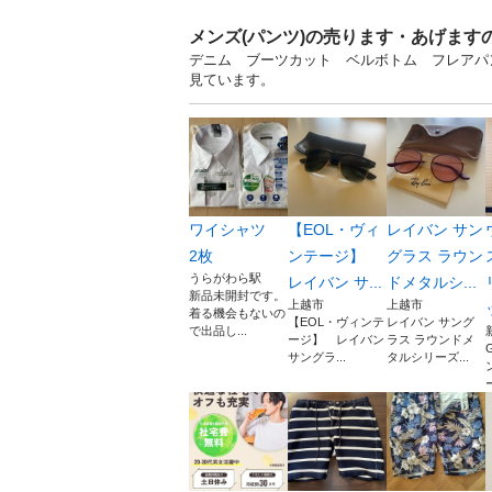
メンズ(パンツ)の売ります・あげます
デニム ブーツカット ベルボトム フレアパン
見ています。
ワイシャツ
【EOL・ヴィ
レイバン サン
2枚
ンテージ】
グラス ラウン
うらがわら駅
レイバン サ...
ドメタルシ...
新品未開封です。
上越市
上越市
着る機会もないの
【EOL・ヴィンテ
レイバン サング
で出品し...
ージ】 レイバン
ラス ラウンドメ
サングラ...
タルシリーズ...
ー