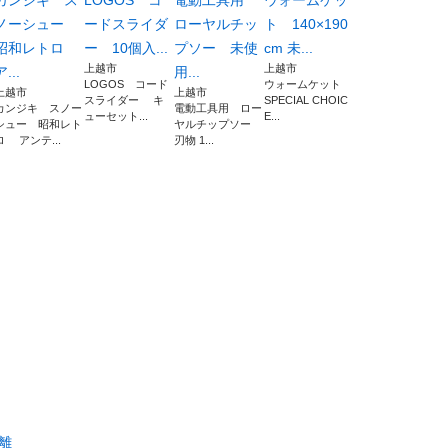
カンジキ ス
LOGOS コ
電動工具用
ウォームケッ
ノーシュー
ードスライダ
ローヤルチッ
ト 140×190
昭和レトロ
ー 10個入...
プソー 未使
cm 未...
上越市
上越市
ア...
用...
LOGOS コード
ウォームケット
上越市
上越市
スライダー キ
SPECIAL CHOIC
カンジキ スノー
電動工具用 ロー
ューセット...
E...
シュー 昭和レト
ヤルチップソー
ロ アンテ...
刃物 1...
離