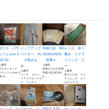
ポケカ バウ
ジップアップ
手紙小説 BO
レトロ 折り
ッツェルex S
パーカー XL
OKSOUNDS
畳み リクラ
AR SV...
小島みな
何者か...
イニング ビ
上越市
上越市
み...
ー...
ポケモンカード
何者からかの手紙
上越市
上越市
バウッツェルex S
手紙小説 BOOK
メンズ セクシ
折りたたみ リク
R S...
S...
ーアイドルパーカ
ライニング ビー
ー フーディ...
チチェア サ...