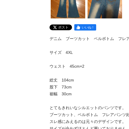
ポスト
いいね！
デニム　ブーツカット　ベルボトム　フレア
サイズ　4XL　

ウェスト　45cm×2

総丈　104cm

股下　73cm

裾幅　30cm

とてもきれいなシルエットのパンツです。

ブーツカット、ベルボトム　フレアパンツ好
スレ感にみえるのは元々のデザインです。

サイズが合わずほとんど履いておりません
