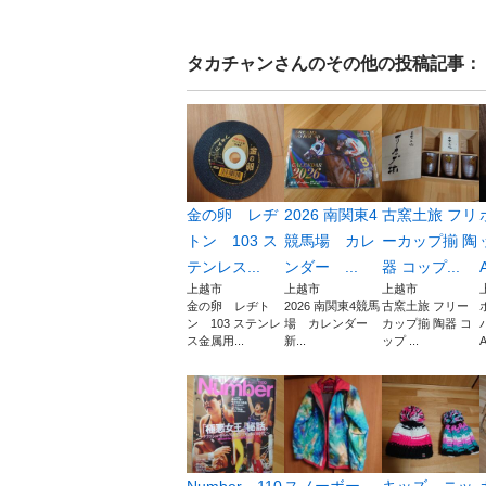
タカチャン
さんのその他の投稿記事：
金の卵 レヂ
2026 南関東4
古窯土旅 フリ
トン 103 ス
競馬場 カレ
ーカップ揃 陶
テンレス...
ンダー ...
器 コップ...
上越市
上越市
上越市
金の卵 レヂト
2026 南関東4競馬
古窯土旅 フリー
ン 103 ステンレ
場 カレンダー
カップ揃 陶器 コ
ス金属用...
新...
ップ ...
A