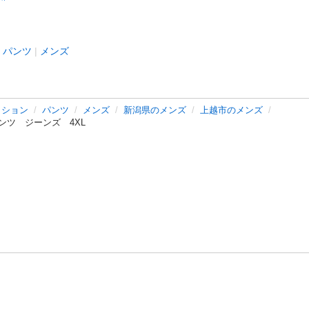
パンツ
メンズ
ッション
パンツ
メンズ
新潟県のメンズ
上越市のメンズ
ツ ジーンズ 4XL
バシーポリシー
プライバシー・ステートメント
健全化に資する運用
プ
ご利用ガイド
フリーワードで探す
特定商取引法の表示
利用