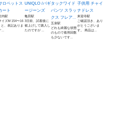
サロペットス
UNIQLO /バギ
タックワイド
子供用 チャイ
カート
ージーンズ
パンツ スラッ
ナドレス
宮内駅
亀田駅
来迎寺駅
クス フレア...
サイズM 154〜16
3日前、試着後に
ご確認頂き、あり
五泉駅
2 と、表記ありま
裾上げして購入し
がとうございま
どれも綺麗な状態
...
たのですが ...
す。 商品は...
のもので着用回数
も少ないです...