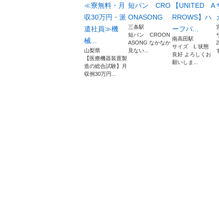
≪寮無料・月
短パン CRO
【UNITED A
収30万円・派
ONASONG
RROWS】ハ
三条駅
遣社員≫機
ーフパ...
短パン CROON
南高田駅
械...
ASONG なかなか
サイズ L 状態
山梨県
見ない...
す
良好 よろしくお
【医療機器装置製
願いしま...
造の総合試験】月
収例30万円...