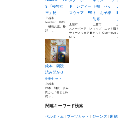
Number 110
スノーボー
キッズ ニッ
9 「極悪女
ド レディー
ト帽 セッ
王」秘...
スウェア ES
ト お子様
上越市
T...
防寒...
Number 1109
上越市
上越市
「極悪女王」秘
スノーボード レ
キッズ ニット帽
話 ...
ディースウェア E
セット Obermeye
STIV...
r...
絵本 朗読
読み聞かせ
6冊セット
上越市
絵本 朗読 読み
聞かせ 6冊まとめ
売り ...
関連キーワード検索
ベルボトム
ブーツカット
ジーンズ
断捨