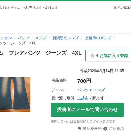
デニムブーツカットベルボトムフレアパンツジーンズ4XL (タカチャン) 上越のパンツ《メンズ》の中古・古着あげます・譲ります｜ジモティーで不用品の処分
中古
売ります・あげます
地元の掲示
ッション
パンツ
メンズ
新潟県のメンズ
上越市のメンズ
ツ ジーンズ 4XL
ム フレアパンツ ジーンズ 4XL
4
お気に入り登録
作成
2026年6月14日 11:05
商品価格
700円
ジャンル
パンツ
 > 
メンズ
受け渡し場所
上越市
 - 新光町
投稿者にメールで問い合わせ
※問い合わせは会員登録とログイン必須です
違反を報告
注意事項