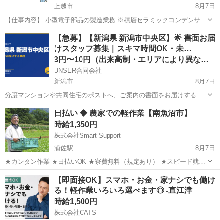
上越市
8月7日
【仕事内容】 小型電子部品の製造業務 ※積層セラミックコンデンサ製
品を作っている工場です。 機械を操作するオペレーターがメインで
新潟
上越市
工場
【急募】【新潟県 新潟市中央区】🌟 書面お届
す。 それに付随する業務も行います。 ★未経験でも月収例30万円以上
けスタッフ募集｜スキマ時間OK・未…
可能！ ★ワ...
3円〜10円（出来高制・エリアにより異なる）
UNSER合同会社
新潟市
8月7日
分譲マンションや共同住宅のポストへ、ご案内の書面をお届けする業
務です。 ■ お仕事の流れ スマホの専用アプリでお届け先を確認 → 近
新潟
新潟市
ポスティング
スタッフ
日払い ◆ 農家での軽作業【南魚沼市】
くのマンションまで歩いて移動 → ポストに書面を投函 → アプリで完
時給1,350円
了報告 ...
株式会社Smart Support
浦佐駅
8月7日
★カンタン作業 ★日払いOK ★寮費無料（規定あり） ★スピード就業
（最短翌日） ■ 仕事内容 主に以下のような作業を行います。 基本的
新潟
南魚沼市
浦佐駅
仕分け
雑草
【即面接OK】スマホ・お金・家ナシでも働け
には複数人で作業します。 ・野菜の収穫 ・仕分けや梱包 ...
る！軽作業いろいろ選べます◎ -直江津
時給1,500円
株式会社CATS