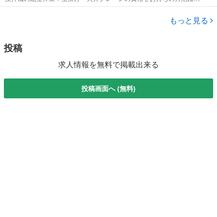
★未経験活躍中！20代～40代の男性活躍中！赴任旅費会社負担！時給
新潟
五泉市
猿和田駅
その他
1,300円！備品付の1R寮無料！《新潟県五泉市》 人気の工場のお仕事
もっと見る
◇攪拌機の組立作業◇ ...
投稿
求人情報を無料で掲載出来る
投稿画面へ (無料)