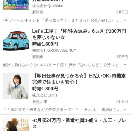
株式会社Quickline
新津駅
8月5日
"🌟 アピールポイント 「手っ取り早く、まとまったお金が欲しい！」
「今の生活を抜け出して、すぐにでも新生活を始めたい！」 そんなあ
新潟
新潟市
新津駅
工場
時給
Let's 工場！『即/住み込み』6ヵ月で100万円
なたの願い、ここで叶えませんか？🤝✨ 全国2万件以上の圧倒的な求人
も夢じゃない☆
数の中から、あ...
時給1,800円
株式会社GROW AGENCY
新潟市
8月5日
他社に負けないぐらいのスピード感！ 弊社でないならどこで見つける
んだ！ってぐらい自信があります♪ ＝＝＝＝＝＝＝＝＝＝＝＝＝＝＝
新潟
新潟市
工場
時給
【即日仕事が見つかる☆】日払いOK♪待機寮
＝＝＝＝＝＝＝＝＝ ■「お給料がもう少し欲しい」 ■「いい職場があ
完備で住まいも安心！
れば、転職した...
時給1,800円
株式会社Lantis
糸魚川市
8月5日
＊＊組み立て・検査などの作業スタッフ＊＊ --- Point1 --- 未経験も就
業OK！ 工場未経験でもご安心ください！！ 先輩スタッフがイチから
新潟
糸魚川市
工場
スタッフ
≪月収24万円・派遣社員≫組立・加工・プレ
丁寧にサポート！ 未経験からスタートした方も多数活躍しています
ス
☆...