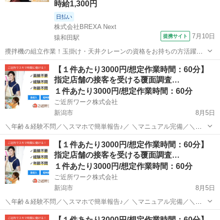
時給1,300円
日払い
株式会社BREXA Next
7月10日
提携サイト
猿和田駅
攪拌機の組立作業！玉掛け・天井クレーンの資格をお持ちの方活躍中
★未経験活躍中！20代～40代の男性活躍中！赴任旅費会社負担！時給
新潟
五泉市
猿和田駅
その他
【１件あたり3000円/想定作業時間：60分】
1,300円！備品付の1R寮無料！《新潟県五泉市》 人気の工場のお仕事
指定店舗の接客を受ける覆面調査…
◇攪拌機の組立作業◇ ...
１件あたり3000円/想定作業時間：60分
ご近所ワーク株式会社
新潟市
8月5日
＼年齢＆経験不問／＼スマホで簡単報告♪／ ＼マニュアル完備／＼ス
キマ時間のお小遣い稼ぎにぴったり／ ※業務委託なので履歴書不要で
新潟
新潟市
その他
1件
【１件あたり3000円/想定作業時間：60分】
す。 指定店舗の接客を受ける覆面調査のお仕事のお仕事です♪ 指定店
指定店舗の接客を受ける覆面調査…
舗へ訪問する覆面調査・報告...
１件あたり3000円/想定作業時間：60分
ご近所ワーク株式会社
新潟市
8月5日
＼年齢＆経験不問／＼スマホで簡単報告♪／ ＼マニュアル完備／＼ス
キマ時間のお小遣い稼ぎにぴったり／ ※業務委託なので履歴書不要で
新潟
新潟市
その他
【１件あたり3000円/想定作業時間：60分】