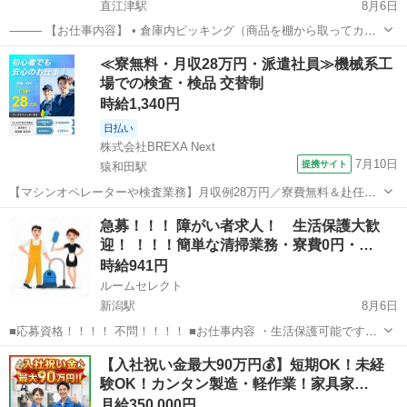
直江津駅
8月6日
⸻ 【お仕事内容】 • 倉庫内ピッキング（商品を棚から取ってカゴ
へ） • 小物部品や医療機器の組立・検査・梱包・出荷作業 • ラベル貼
新潟
上越市
直江津駅
仕分け
ライン
≪寮無料・月収28万円・派遣社員≫機械系工
り・シール貼り・仕分け作業など • 座り作業やライン補助などもあ
場での検査・検品 交替制
り！...
時給1,340円
日払い
株式会社BREXA Next
7月10日
提携サイト
猿和田駅
【マシンオペレーターや検査業務】月収例28万円／寮費無料＆赴任旅
費会社負担！／土日休み／若手～ミドルまで幅広い年代活躍中！ 人気
新潟
五泉市
猿和田駅
その他
急募！！！ 障がい者求人！ 生活保護大歓
の工場のお仕事 ◇マシンオペレーターや検査業務◇ 【主な製造製品】
迎！ ！！！簡単な清掃業務・寮費0円・…
メカニックシール ・マシ...
時給941円
ルームセレクト
新潟駅
8月6日
■応募資格！！！！ 不問！！！！ ■お仕事内容 ・生活保護可能です！
給料とは別に携帯代などの通信費上限 20000円 交通費上限 20000
新潟
新潟市
新潟駅
清掃
生活保護
【入社祝い金最大90万円💰】短期OK！未経
円まで支給可能。 当事業所は福岡市より指定を受けている障害福...
験OK！カンタン製造・軽作業！家具家…
月給350,000円