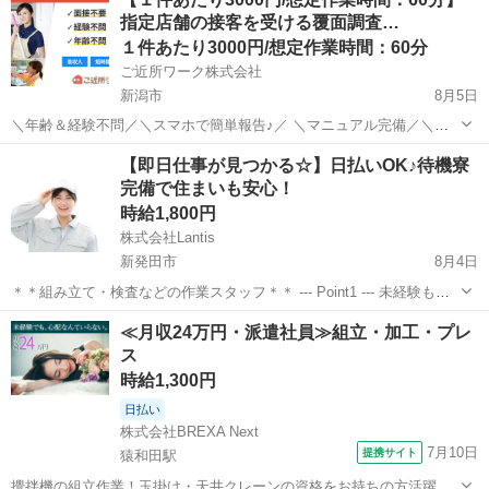
す。 指定店舗の接客を受ける覆面調査のお仕事のお仕事です♪ 指定店
指定店舗の接客を受ける覆面調査…
舗へ訪問する覆面調査・報告...
１件あたり3000円/想定作業時間：60分
ご近所ワーク株式会社
新潟市
8月5日
＼年齢＆経験不問／＼スマホで簡単報告♪／ ＼マニュアル完備／＼ス
キマ時間のお小遣い稼ぎにぴったり／ ※業務委託なので履歴書不要で
新潟
新潟市
その他
【即日仕事が見つかる☆】日払いOK♪待機寮
す。 指定店舗の接客を受ける覆面調査のお仕事のお仕事です♪ 指定店
完備で住まいも安心！
舗へ訪問する覆面調査・報告...
時給1,800円
株式会社Lantis
新発田市
8月4日
＊＊組み立て・検査などの作業スタッフ＊＊ --- Point1 --- 未経験も就
業OK！ 工場未経験でもご安心ください！！ 先輩スタッフがイチから
新潟
新発田市
工場
スタッフ
≪月収24万円・派遣社員≫組立・加工・プレ
丁寧にサポート！ 未経験からスタートした方も多数活躍しています
ス
☆...
時給1,300円
日払い
株式会社BREXA Next
7月10日
提携サイト
猿和田駅
攪拌機の組立作業！玉掛け・天井クレーンの資格をお持ちの方活躍中