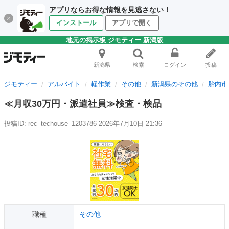
アプリならお得な情報を見逃さない！
インストール
アプリで開く
地元の掲示板 ジモティー 新潟版
新潟県
検索
ログイン
投稿
ジモティー
アルバイト
軽作業
その他
新潟県のその他
胎内市
≪月収30万円・派遣社員≫検査・検品
投稿ID: rec_techouse_1203786
2026年7月10日 21:36
職種
その他