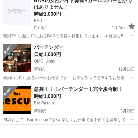
BARの女性バイト募集‼️ガールズバーとかで
はありません！
時給1,000円
BAR
白山駅
4月25日
新潟市中央区古町にあるBARの店員を募集しています。 本格的なBAR
とゆうわけじゃないのでお気軽にお問い合わせ下さい(^^) ドリンクバ
新潟
新潟市
白山駅
バーテンダー
BAR
バーテンダー
ックもあります！
日給1,000円
OMG luxury
新潟市
12月16日
新潟の古町にあるバーのお仕事です！ お酒を作って提供するお仕事で
す！ 接客業なので明るく元気な方なら男女問わず大歓迎です！ お酒飲
新潟
新潟市
バーテンダー
急募！！！バーテンダー！完全歩合制！
むので 20歳以上の方お酒が好きな方 一緒に楽しく働いてみませんか？
時給1,000円
少しでも気になったら...
Bar Rescue
新潟駅
3月22日
初めまして。Bar Rescueです😊 楽しくお仕事できる仲間を募集してま
す！ お酒を作ってお客様に提供するお仕事です。 お酒が詳しくなくて
新潟
新潟市
新潟駅
バーテンダー
歩合
も大丈夫！責任を持ってお仕事内容教えます😊 お給料は1000円と書い