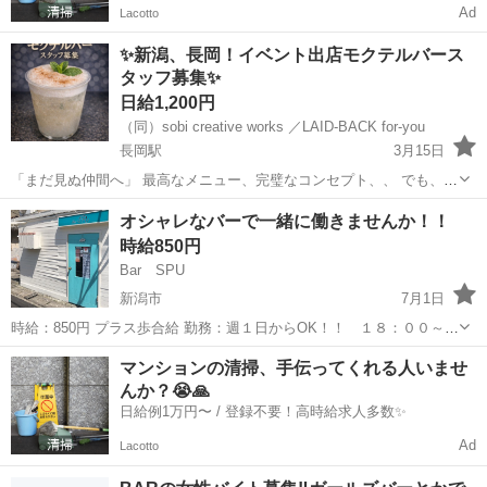
Ad
Lacotto
✨新潟、長岡！イベント出店モクテルバース
タッフ募集✨
日給1,200円
（同）sobi creative works ／LAID-BACK for-you
長岡駅
3月15日
「まだ見ぬ仲間へ」 最高なメニュー、完璧なコンセプト、、 でも、1
番大切な 「あなた」 がまだ足りません ☆単発OK！学生歓迎！未経験
新潟
長岡市
長岡駅
バーテンダー
時給
オシャレなバーで一緒に働きませんか！！
OK！ イベント出店する モクテル（ノン...
時給850円
Bar SPU
新潟市
7月1日
時給：850円 プラス歩合給 勤務：週１日からOK！！ １８：００～
２：００までのシフト制（３ｈ～OK） ※正社員登用あり！！ （年１
新潟
新潟市
バーテンダー
マンションの清掃、手伝ってくれる人いませ
回研修旅行あり） 仕事内容：ドリンクをつくりお客様に提供するお仕
んか？😭🙏
事です。
日給例1万円〜 / 登録不要！高時給求人多数✨
Ad
Lacotto