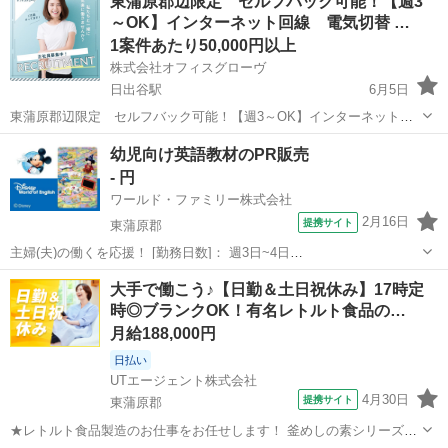
東蒲原郡辺限定 セルフバック可能！【週3
【サービス】 訪問介護（日勤） 【仕事内容】 ALSなどの難病の方
～OK】インターネット回線 電気切替 …
や、さまざまな障がいによりお...
1案件あたり50,000円以上
株式会社オフィスグローヴ
日出谷駅
6月5日
東蒲原郡辺限定 セルフバック可能！【週3～OK】インターネット回
線 電気切替 訪問販売・紹介辺限定 セルフバック可能！【週3～
新潟
東蒲原郡
日出谷駅
営業
セルフ
幼児向け英語教材のPR販売
OK】インターネット回線 電気切替 訪問販売・紹介辺限定 セルフ
- 円
バック可能！【週3～OK】インター...
ワールド・ファミリー株式会社
2月16日
提携サイト
東蒲原郡
主婦(夫)の働くを応援！ [勤務日数]： 週3日~4日
09:30~17:30/09:00~12:00/13:00~17:00/10:00~16:00 [勤務地・最寄
新潟
東蒲原郡
営業
大手で働こう♪【日勤＆土日祝休み】17時定
駅]： 新潟県東蒲原郡 ※勤務エリア選択可 ワールド...
時◎ブランクOK！有名レトルト食品の…
月給188,000円
日払い
UTエージェント株式会社
4月30日
提携サイト
東蒲原郡
★レトルト食品製造のお仕事をお任せします！ 釜めしの素シリーズ、