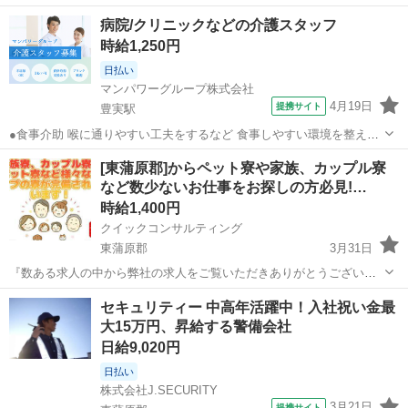
料理を口まで運ぶ・お箸を持つサポートなど 食事のお手伝い ●排泄介
新潟
東蒲原郡
豊実駅
介護
病院/クリニックなどの介護スタッフ
助 トイレへの誘導 体勢・着替えなどのお手伝い ※利用者様によっ
時給1,250円
て、おむつ介助もあります...
日払い
マンパワーグループ株式会社
4月19日
提携サイト
豊実駅
●食事介助 喉に通りやすい工夫をするなど 食事しやすい環境を整える
料理を口まで運ぶ・お箸を持つサポートなど 食事のお手伝い ●排泄介
新潟
東蒲原郡
豊実駅
介護
[東蒲原郡]からペット寮や家族、カップル寮
助 トイレへの誘導 体勢・着替えなどのお手伝い ※利用者様によっ
など数少ないお仕事をお探しの方必見!…
て、おむつ介助もあります...
時給1,400円
クイックコンサルティング
東蒲原郡
3月31日
『数ある求人の中から弊社の求人をご覧いただきありがとうございま
す!!』 ★数少ないペット寮、家族、カップル寮を完備している求人で
新潟
東蒲原郡
工場
時給
セキュリティー 中高年活躍中！入社祝い金最
家賃補助も在籍中ずっと5万円の補助あり!! こちらの求人以外にも日本
大15万円、昇給する警備会社
全国5万件以上の求人を多...
日給9,020円
日払い
株式会社J.SECURITY
3月21日
提携サイト