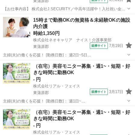
東蒲原郡
【お仕事内容】 株式会社J.SECURITY／中高年活躍中！入社祝い金最
大15万円、昇給する警備会社 【職種】警備・セキュリティー／セキュ
新潟
東蒲原郡
警備員
15時まで勤務OKの無資格＆未経験OKの施設
リティー／アルバイト・パート ※1日8時間から／週2日から 【シフト
内介護
1】08:00...
時給1,350円
株式会社ネオキャリア ナイス！介護事業部
7月19日
提携サイト
東蒲原郡
主婦(夫)の働くを応援！ [勤務日数]： 週2日~5日
09:00~15:00/10:00~16:00/07:00~16:00/09:00~18:00/11:00~20:00 月/
新潟
東蒲原郡
ホームヘルパー
（在宅）美容モニター募集・週1~・短期・好
火/水/木/金/土/日 などから選べます ...
きな時間に勤務OK
- 円
株式会社リアル・フェイス
3月17日
提携サイト
東蒲原郡
主婦(夫)の働くを応援！ [勤務日数]： 週1日~
06:00~09:00/09:00~13:00/10:00~16:00/14:30~17:30/18:00~21:00 月/
新潟
東蒲原郡
その他
（在宅）美容モニター募集・週1~・短期・好
火/水/木/金/土/日 などから選べます [...
きな時間に勤務OK
- 円
株式会社リアル・フェイス