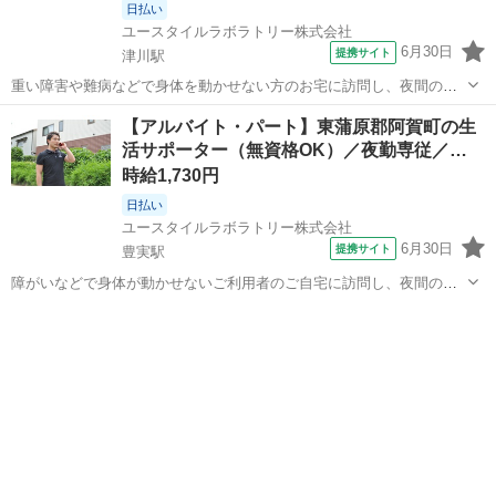
日払い
ユースタイルラボラトリー株式会社
6月30日
提携サイト
津川駅
重い障害や難病などで身体を動かせない方のお宅に訪問し、夜間の見
守りケアを行うお仕事です。もちろん直行直帰OK。 【サービス】 訪
新潟
東蒲原郡
津川駅
介護
【アルバイト・パート】東蒲原郡阿賀町の生
問介護（夜勤） 【仕事内容】 主なお仕事は高齢者・障がいのある方の
活サポーター（無資格OK）／夜勤専従／…
就寝時の見守りがメインのお...
時給1,730円
日払い
ユースタイルラボラトリー株式会社
6月30日
提携サイト
豊実駅
障がいなどで身体が動かせないご利用者のご自宅に訪問し、夜間の見
守りケアを行う訪問介護のお仕事です。もちろん直行直帰OK。 【サ
新潟
東蒲原郡
豊実駅
介護
ービス】 訪問介護（夜勤） 【仕事内容】 ご利用者が寝た後の見守り
がメインの訪問介護のお仕事で...