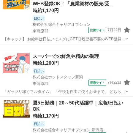
WEB登録OK！「農業資材の販売/受…
料の加工 ◇調理器へ投入し...
時給1,170円
日払い
株式会社綜合キャリアオプション
7月22日
提携サイト
東蒲原郡
【キャッチ】 お給料は日払いでスグにGET◎履歴書不要のWEB登録
OK！「農業資材の販売/受渡し事務」高時給1170円！日出谷周辺！20
新潟
東蒲原郡
工場
代～40代のスタッフが多数活躍中★ 【コメント】 製造のお仕事が豊富
スーパーでの鮮魚や精肉の調理
★未経験で働いてみ...
時給1,200円
日払い
株式会社ホットスタッフ新潟
7月22日
提携サイト
東蒲原郡
「ガッツリ稼ぐフルタイム」 「午後を自由に使うお昼まで」 どちらも
OK♪ 人気のスーパーで、生活スタイルに合わせて働きましょう □■お
新潟
東蒲原郡
キッチン
週5日勤務｜20～50代活躍中｜広報/日払い
仕事■□ ご希望や経験に合わせて、2つの部門から選べます！ ★精肉部
OK
門 お肉の加工や...
時給1,170円
日払い
株式会社綜合キャリアオプション 新潟店