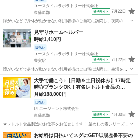
ユースタイルラボラトリー株式会社
7月22日
提携サイト
東蒲原郡
障がいなどで身体が動かせない利用者様のご自宅に訪問し、夜間のケ
アを行う重度訪問介護のお仕事です。 ※1対1で誠実に向き合える方を
新潟
東蒲原郡
介護
見守りホームヘルパー
募集 【仕事内容】 寝返りをうたせて上げたり、たんの吸引などを行
時給1,410円
う、利用者様の就寝中のケアを行...
日払い
ユースタイルラボラトリー株式会社
7月22日
提携サイト
豊実駅
障がいなどで身体が動かせない利用者様のご自宅に訪問し、生活を支
える重度訪問介護のお仕事です。 ※1対1で誠実に向き合える方を募集
新潟
東蒲原郡
豊実駅
介護
大手で働こう♪【日勤＆土日祝休み】17時定
【仕事内容】 見守りや日常生活のお手伝いが中心ですが、利用者様の
時◎ブランクOK！有名レトルト食品の…
生活を支える大切なポジション...
月給188,000円
日払い
UTエージェント株式会社
4月30日
提携サイト
東蒲原郡
★レトルト食品製造のお仕事をお任せします！ 釜めしの素シリーズ、
麻婆シリーズ、スパゲティソースなど、 誰もが知っている有名なレト
新潟
東蒲原郡
工場
お給料は日払いでスグにGET◎履歴書不要の
ルト食品を製造しています！ ＜具体的には…＞ ◇原材料の選別 ◇材