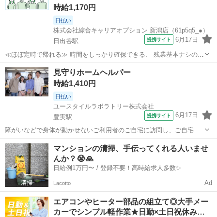
時給1,170円
日払い
株式会社綜合キャリアオプション 新潟店（61p5q5_●）
6月17日
提携サイト
日出谷駅
≪ほぼ定時で帰れる≫ 時間をしっかり確保できる、 残業基本ナシのお
仕事♪ オンとオフをきっちり切り替えたい方にオススメ！ ≪週休2日制
新潟
東蒲原郡
日出谷駅
工場
見守りホームヘルパー
≫ 週末は家族や友人と一緒にプライベート満喫！ ≪ラクラク制服アリ
時給1,410円
≫ 制服があるので、 毎...
日払い
ユースタイルラボラトリー株式会社
6月17日
提携サイト
豊実駅
障がいなどで身体が動かせないご利用者のご自宅に訪問し、ご自宅で
の生活を支援する、見守りがメインの訪問介護のお仕事です。もちろ
新潟
東蒲原郡
豊実駅
介護
マンションの清掃、手伝ってくれる人いませ
ん直行直帰OK。 【サービス】 訪問介護（日勤） 【仕事内容】 見守り
んか？😭🙏
がメインの訪問介護のお仕事...
日給例1万円〜 / 登録不要！高時給求人多数✨
Ad
Lacotto
エアコンやヒーター部品の組立て◎大手メー
カーでシンプル軽作業★日勤×土日祝休み…