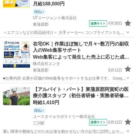
月給188,000円
日払い
UTエージェント株式会社
4月30日
提携サイト
東蒲原郡
＜エアコンなどの部品組付け＞ 大手メーカー♪ コンプライアンスもし
っかりで安心して就業できます◎ ☆地元大手メーカーでのオシゴト！
新潟
東蒲原郡
工場
在宅OK｜作業ほぼ無しで月々~数万円の副収
エアコンやファンヒーターなどの部品組付け作業をお任せします 覚え
入のWeb集客サポート
てしまえばカンタン＆シンプ...
Web集客によって発生した売上に応じた成果報酬
株式会社エンタ
東蒲原郡
6月11日
■仕事内容 企業や店舗のWeb集客をサポートするお仕事です。 Google
を活用した「Web上の店舗情報」の登録・初期設定を行っていただき
新潟
東蒲原郡
その他
Web
【アルバイト・パート】東蒲原郡阿賀町の医
ます。 日々の集客運用や問い合わせ対応、顧客対応はすべて運営本部
療介護スタッフ（初任者研修・実務者研修…
が行うため...
時給1,410円
日払い
ユースタイルラボラトリー株式会社
6月11日
提携サイト
三川駅
重い障害や難病などのためお体を動かせない方のお宅に訪問しおそば