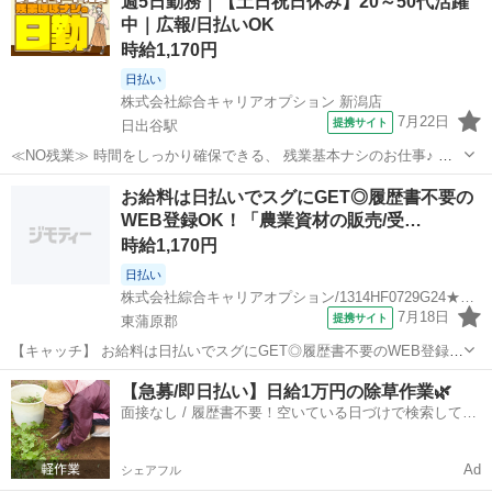
週5日勤務｜【土日祝日休み】20～50代活躍
週末は家族や友人と一緒にプライベート満喫！ ≪ラクラク制服アリ≫
中｜広報/日払いOK
制服があるので、 毎日の...
時給1,170円
日払い
株式会社綜合キャリアオプション 新潟店
7月22日
提携サイト
日出谷駅
≪NO残業≫ 時間をしっかり確保できる、 残業基本ナシのお仕事♪ オ
ンとオフをきっちり切り替えたい方にオススメ！ ≪完全週休二日制≫
新潟
東蒲原郡
日出谷駅
工場
お給料は日払いでスグにGET◎履歴書不要の
週末は家族や友人と一緒にプライベート満喫！ ≪ラクラク制服アリ≫
WEB登録OK！「農業資材の販売/受…
制服があるので、 毎日の...
時給1,170円
日払い
株式会社綜合キャリアオプション/1314HF0729G24★91-N
7月18日
提携サイト
東蒲原郡
【キャッチ】 お給料は日払いでスグにGET◎履歴書不要のWEB登録
OK！「農業資材の販売/受渡し事務」高時給1170円！日出谷周辺！20
新潟
東蒲原郡
工場
【急募/即日払い】日給1万円の除草作業🌿
代～40代のスタッフが多数活躍中★ 【コメント】 製造のお仕事が豊富
面接なし / 履歴書不要！空いている日づけで検索して即
★未経験で働いてみ...
日はたらける✨
Ad
シェアフル