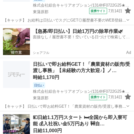
株式会社綜合キャリアオプション/1314HF0722G25★24-N
7月14日
提携サイト
東蒲原郡
【キャッチ】 お給料は日払いでスグにGET◎履歴書不要のWEB登録
OK！「農業資材の販売/受渡し事務」高時給1170円！日出谷周辺！20
新潟
東蒲原郡
工場
【急募/即日払い】日給1万円の除草作業🌿
代～40代のスタッフが多数活躍中★ 【コメント】 製造のお仕事が豊富
面接なし / 履歴書不要！空いている日づけで検索して即
★未経験で働いてみ...
日はたらける✨
Ad
シェアフル
日払いで即お給料GET！「農業資材の販売/受
渡し事務」【未経験の方大歓迎♪】ノ…
時給1,170円
日払い
株式会社綜合キャリアオプション/1314HF0722G25★24-N
7月14日
提携サイト
東蒲原郡
【キャッチ】 日払いで即お給料GET！「農業資材の販売/受渡し事務」
【未経験の方大歓迎♪】ノー残業でフリータイム!土日祝休み!高時給
新潟
東蒲原郡
工場
💴日給1.1万円スタート 🛏️全国から即入寮可
1170円！ 【コメント】 製造のお仕事をお探しの方必見！ 「経験ない
能 💰入社祝い金5万円あり 🚧自…
けど大丈夫かな・・...
日給11,000円