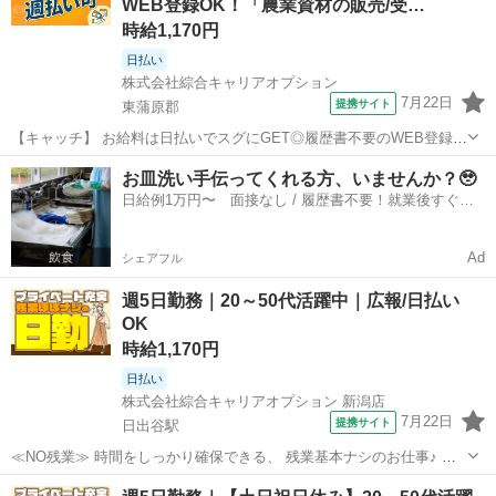
WEB登録OK！「農業資材の販売/受…
線） ◆製品組立て 覚え...
時給1,170円
日払い
株式会社綜合キャリアオプション
7月22日
提携サイト
東蒲原郡
【キャッチ】 お給料は日払いでスグにGET◎履歴書不要のWEB登録
OK！「農業資材の販売/受渡し事務」高時給1170円！日出谷周辺！20
新潟
東蒲原郡
工場
お皿洗い手伝ってくれる方、いませんか？🥹
代～40代のスタッフが多数活躍中★ 【コメント】 製造のお仕事が豊富
日給例1万円〜 面接なし / 履歴書不要！就業後すぐに
★未経験で働いてみ...
お給料がもらえる✨
Ad
シェアフル
週5日勤務｜20～50代活躍中｜広報/日払い
OK
時給1,170円
日払い
株式会社綜合キャリアオプション 新潟店
7月22日
提携サイト
日出谷駅
≪NO残業≫ 時間をしっかり確保できる、 残業基本ナシのお仕事♪ オ
ンとオフをきっちり切り替えたい方にオススメ！ ≪完全週休二日制≫
新潟
東蒲原郡
日出谷駅
工場