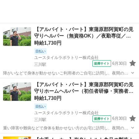
【アルバイト・パート】東蒲原郡阿賀町の見
守りヘルパー（無資格OK）／夜勤専従／…
時給1,730円
日払い
ユースタイルラボラトリー株式会社
6月30日
提携サイト
三川駅
障がいなどで身体が動かせないご利用者のご自宅に訪問し、夜間の見
守りケアを行う訪問介護のお仕事です。もちろん直行直帰OK。 【サ
新潟
東蒲原郡
三川駅
介護
【アルバイト・パート】東蒲原郡阿賀町の見
ービス】 訪問介護（夜勤） 【仕事内容】 ご利用者が寝た後の見守り
守りホームヘルパー（初任者研修・実務者…
がメインの訪問介護のお仕事で...
時給1,730円
日払い
ユースタイルラボラトリー株式会社
6月30日
提携サイト
三川駅
重い障害や難病などで身体を動かせない方のお宅に訪問し、夜間の見
守りケアを行うお仕事です。もちろん直行直帰OK。 【サービス】 訪
新潟
東蒲原郡
三川駅
介護