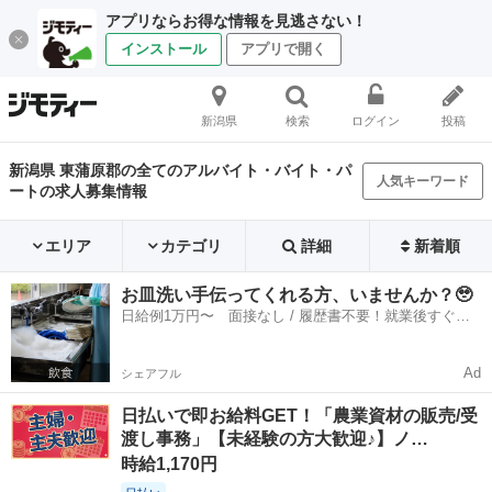
アプリならお得な情報を見逃さない！
インストール
アプリで開く
新潟県
検索
ログイン
投稿
新潟県 東蒲原郡の全てのアルバイト・バイト・パ
人気キーワード
ートの求人募集情報
エリア
カテゴリ
詳細
新着順
お皿洗い手伝ってくれる方、いませんか？🥹
日給例1万円〜 面接なし / 履歴書不要！就業後すぐに
お給料がもらえる✨
Ad
シェアフル
日払いで即お給料GET！「農業資材の販売/受
渡し事務」【未経験の方大歓迎♪】ノ…
時給1,170円