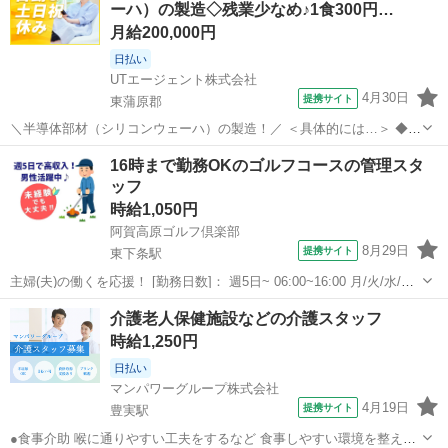
ーハ）の製造◇残業少なめ♪1食300円…
てしまえばカンタン＆シンプ...
月給200,000円
日払い
UTエージェント株式会社
4月30日
提携サイト
東蒲原郡
＼半導体部材（シリコンウェーハ）の製造！／ ＜具体的には…＞ ◆材
料のセット ◆マシンの起動 ◆加工状態の監視 ◆終了後の取出し ◆次
新潟
東蒲原郡
工場
16時まで勤務OKのゴルフコースの管理スタ
工程への運搬 ⇒製品の加工はマシンがおこなうので安心♪ ※クリーン
ッフ
ルーム内作業になります...
時給1,050円
阿賀高原ゴルフ倶楽部
8月29日
提携サイト
東下条駅
主婦(夫)の働くを応援！ [勤務日数]： 週5日~ 06:00~16:00 月/火/水/木/
金/土/日 などから選べます [勤務地・最寄駅]： 新潟県東蒲原郡阿賀町
新潟
東蒲原郡
東下条駅
その他
介護老人保健施設などの介護スタッフ
石戸4720 阿賀高原ゴルフ倶楽部 東下条駅自動車10分...
時給1,250円
日払い
マンパワーグループ株式会社
4月19日
提携サイト
豊実駅
●食事介助 喉に通りやすい工夫をするなど 食事しやすい環境を整える