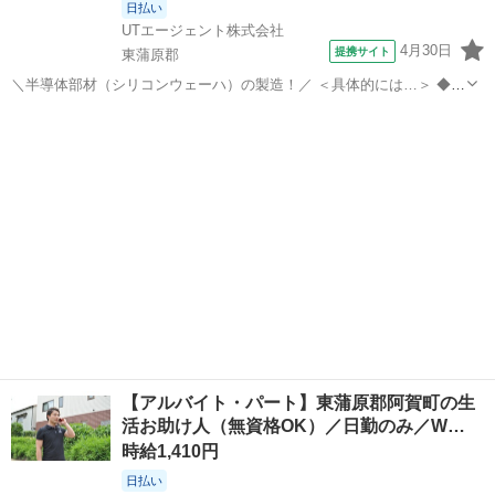
日払い
UTエージェント株式会社
4月30日
提携サイト
東蒲原郡
＼半導体部材（シリコンウェーハ）の製造！／ ＜具体的には…＞ ◆材
料のセット ◆マシンの起動 ◆加工状態の監視 ◆終了後の取出し ◆次
新潟
東蒲原郡
工場
工程への運搬 ⇒製品の加工はマシンがおこなうので安心♪ ※クリーン
ルーム内作業になります...
【アルバイト・パート】東蒲原郡阿賀町の生
活お助け人（無資格OK）／日勤のみ／W…
時給1,410円
日払い