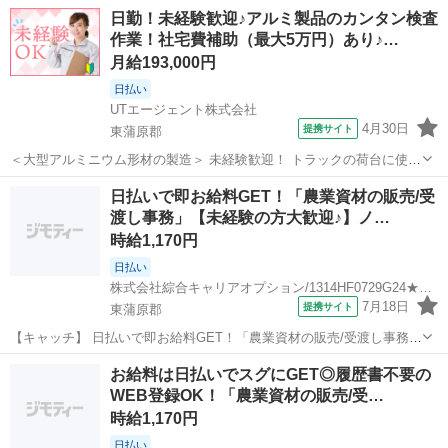
日勤！未経験歓迎♪アルミ製品のカンタン検査
作業！社宅費補助（最大5万円）あり♪…
月給193,000円
日払い
UTエージェント株式会社
4月30日
提携サイト
東蒲原郡
＜大型アルミニウム形材の製造＞ 未経験歓迎！ トラックの荷台に使用
するアルミニウム形材の製造★ 身体を動かすことが好きな方にオスス
新潟
東蒲原郡
工場
日払いで即お給料GET！「農業資材の販売/受
メのお仕事です◎ ＜具体的には…＞ ◆機械オペレーター ⇒加工機に
渡し事務」【未経験の方大歓迎♪】ノ…
て加工処理作業をおこな...
時給1,170円
日払い
株式会社綜合キャリアオプション/1314HF0729G24★91-N
7月18日
提携サイト
東蒲原郡
【キャッチ】 日払いで即お給料GET！「農業資材の販売/受渡し事務」
【未経験の方大歓迎♪】ノー残業でフリータイム！土日祝休み！高時給
新潟
東蒲原郡
工場
お給料は日払いでスグにGET◎履歴書不要の
1170円！ 【コメント】 製造のお仕事をお探しの方必見！ 「経験ない
WEB登録OK！「農業資材の販売/受…
けど大丈夫かな・・...
時給1,170円
日払い