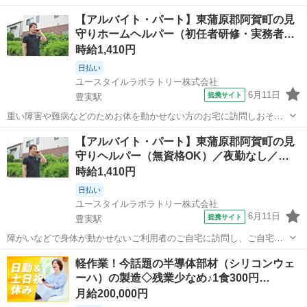
でケアする『日中の見守り訪問介護』です。もちろん直行直帰OK。
新潟
東蒲原郡
三川駅
介護
【アルバイト・パート】東蒲原郡阿賀町の見
【サービス】 訪問介護（日勤） 【仕事内容】 ご高齢やさまざまな障
守りホームヘルパー（初任者研修・実務者…
がいによりおひとりでは生活で...
時給1,410円
日払い
ユースタイルラボラトリー株式会社
6月11日
提携サイト
豊実駅
重い障害や難病などのためお体を動かせない方のお宅に訪問しおそば
でケアする『日中の見守り訪問介護』です。もちろん直行直帰OK。
新潟
東蒲原郡
豊実駅
介護
【アルバイト・パート】東蒲原郡阿賀町の見
【サービス】 訪問介護（日勤） 【仕事内容】 ご高齢やさまざまな障
守りヘルパー（無資格OK）／夜勤なし／…
がいによりおひとりでは生活で...
時給1,410円
日払い
ユースタイルラボラトリー株式会社
6月11日
提携サイト
豊実駅
障がいなどで身体が動かせないご利用者のご自宅に訪問し、ご自宅で
の生活を支援する、見守りがメインの訪問介護のお仕事です。もちろ
新潟
東蒲原郡
豊実駅
介護
軽作業！今話題の半導体部材（シリコンウェ
ん直行直帰OK。 【サービス】 訪問介護（日勤） 【仕事内容】 見守り
ーハ）の製造◇残業少なめ♪1食300円…
がメインの訪問介護のお仕事...
月給200,000円