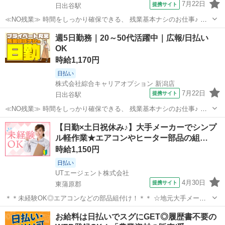
7月22日
提携サイト
日出谷駅
≪NO残業≫ 時間をしっかり確保できる、 残業基本ナシのお仕事♪ オ
ンとオフをきっちり切り替えたい方にオススメ！ ≪完全週休二日制≫
新潟
東蒲原郡
日出谷駅
工場
週5日勤務｜20～50代活躍中｜広報/日払い
週末は家族や友人と一緒にプライベート満喫！ ≪ラクラク制服アリ≫
OK
制服があるので、 毎日の...
時給1,170円
日払い
株式会社綜合キャリアオプション 新潟店
7月22日
提携サイト
日出谷駅
≪NO残業≫ 時間をしっかり確保できる、 残業基本ナシのお仕事♪ オ
ンとオフをきっちり切り替えたい方にオススメ！ ≪完全週休二日制≫
新潟
東蒲原郡
日出谷駅
工場
【日勤×土日祝休み♪】大手メーカーでシンプ
週末は家族や友人と一緒にプライベート満喫！ ≪ラクラク制服アリ≫
ル軽作業★エアコンやヒーター部品の組…
制服があるので、 毎日の...
時給1,150円
日払い
UTエージェント株式会社
4月30日
提携サイト
東蒲原郡
＊＊未経験OK◎エアコンなどの部品組付け！＊＊ ☆地元大手メーカ
ーでのオシゴト！ エアコンやファンヒーターなどの部品組付け作業を
新潟
東蒲原郡
工場
お給料は日払いでスグにGET◎履歴書不要の
お任せします。 ＜具体的には…＞ ◆部品組付け ◆ハーネス結合（配