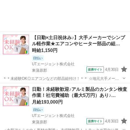
麻婆シリーズ、スパゲティソースなど、 誰もが知っている有名なレト
新潟
東蒲原郡
工場
ルト食品を製造しています！ ＜具体的には…＞ ◇原材料の選別 ◇材
料の加工 ◇調理器へ投入し...
【日勤×土日祝休み♪】大手メーカーでシンプ
ル軽作業★エアコンやヒーター部品の組…
時給1,150円
日払い
UTエージェント株式会社
4月30日
提携サイト
東蒲原郡
＊＊未経験OK◎エアコンなどの部品組付け！＊＊ ☆地元大手メーカ
ーでのオシゴト！ エアコンやファンヒーターなどの部品組付け作業を
新潟
東蒲原郡
工場
日勤！未経験歓迎♪アルミ製品のカンタン検査
お任せします。 ＜具体的には…＞ ◆部品組付け ◆ハーネス結合（配
作業！社宅費補助（最大5万円）あり♪…
線） ◆製品組立て 覚え...
月給193,000円
日払い
UTエージェント株式会社
4月30日
提携サイト
東蒲原郡