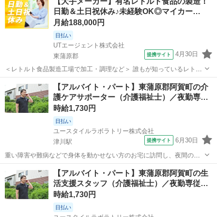
【大手メーカー】有名レトルト食品の製造！
問介護（夜勤） 【仕事内容】 主なお仕事は高齢者・障がいのある方の
日勤＆土日祝休み♪未経験OK◎マイカー…
就寝時の見守りがメインのお...
月給188,000円
日払い
UTエージェント株式会社
4月30日
提携サイト
東蒲原郡
＜レトルト食品製造工場で加工・調理など＞ 誰もが知っているレトル
ト食品やスープの有名ブランド！ ☆未経験OK！ カンタン＆繰り返し
新潟
東蒲原郡
工場
【アルバイト・パート】東蒲原郡阿賀町の介
作業がお好きな方にオススメ♪ ＜具体的には…＞ ■材料の選別 ■加工 ■
護ケアサポーター（介護福祉士）／夜勤専…
調理 ■検査 ■梱...
時給1,730円
日払い
ユースタイルラボラトリー株式会社
6月30日
提携サイト
津川駅
重い障害や難病などで身体を動かせない方のお宅に訪問し、夜間の見
守りケアを行うお仕事です。もちろん直行直帰OK。 【サービス】 訪
新潟
東蒲原郡
津川駅
その他
【アルバイト・パート】東蒲原郡阿賀町の生
問介護（夜勤） 【仕事内容】 ALSなどの難病の方や、さまざまな障が
活支援スタッフ（介護福祉士）／夜勤専従…
いがあるご利用者の就寝時...
時給1,730円
日払い