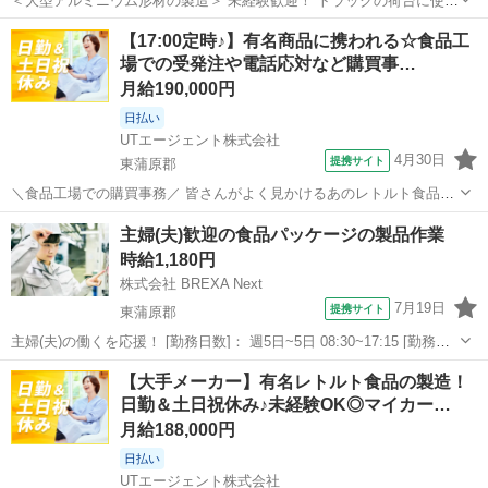
＜大型アルミニウム形材の製造＞ 未経験歓迎！ トラックの荷台に使用
するアルミニウム形材の製造★ 身体を動かすことが好きな方にオスス
新潟
東蒲原郡
工場
【17:00定時♪】有名商品に携われる☆食品工
メのお仕事です◎ ＜具体的には…＞ ◆機械オペレーター ⇒加工機に
場での受発注や電話応対など購買事…
て加工処理作業をおこな...
月給190,000円
日払い
UTエージェント株式会社
4月30日
提携サイト
東蒲原郡
＼食品工場での購買事務／ 皆さんがよく見かけるあのレトルト食品や
缶詰食品を中心とした製造工場です！ 原材料は日本国内のみならず世
新潟
東蒲原郡
一般事務
主婦(夫)歓迎の食品パッケージの製品作業
界各国から入荷しています♪ ☆主に購買担当として事務サポートをし
時給1,180円
ていただきます！ 人とのコミュ...
株式会社 BREXA Next
7月19日
提携サイト
東蒲原郡
主婦(夫)の働くを応援！ [勤務日数]： 週5日~5日 08:30~17:15 [勤務
地・最寄駅]： 新潟県東蒲原郡阿賀町新潟県阿賀野市曽郷 株式会社
新潟
東蒲原郡
仕分け
【大手メーカー】有名レトルト食品の製造！
BREXA Next Z13 水原駅自動車8分 [職種名]：食品...
日勤＆土日祝休み♪未経験OK◎マイカー…
月給188,000円
日払い
UTエージェント株式会社