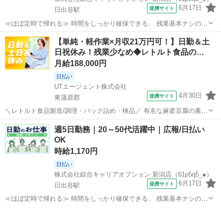
6月17日
提携サイト
日出谷駅
≪ほぼ定時で帰れる≫ 時間をしっかり確保できる、 残業基本ナシのお
仕事♪ オンとオフをきっちり切り替えたい方にオススメ！ ≪週休2日制
新潟
東蒲原郡
日出谷駅
工場
【単純・軽作業×月収21万円可！】日勤＆土
≫ 週末は家族や友人と一緒にプライベート満喫！ ≪ラクラク制服アリ
日祝休み！残業少なめ◆レトルト食品の…
≫ 制服があるので、 毎...
月給188,000円
日払い
UTエージェント株式会社
4月30日
提携サイト
東蒲原郡
＼レトルト食品製造/調理・パック詰め・検品／ 有名な麻婆豆腐の素、
釜飯の素などの レトルト食を中心とした製造業務です♪ 一度は目にし
新潟
東蒲原郡
工場
週5日勤務｜20～50代活躍中｜広報/日払い
たことのある大手メーカーの ブランド商品の製造に携われます♪ 原材
OK
料は日本国内のみならず世...
時給1,170円
日払い
株式会社綜合キャリアオプション 新潟店（61p5q5_●）
6月17日
提携サイト
日出谷駅
≪ほぼ定時で帰れる≫ 時間をしっかり確保できる、 残業基本ナシのお
仕事♪ オンとオフをきっちり切り替えたい方にオススメ！ ≪週休2日制
新潟
東蒲原郡
日出谷駅
工場
≫ 週末は家族や友人と一緒にプライベート満喫！ ≪ラクラク制服アリ