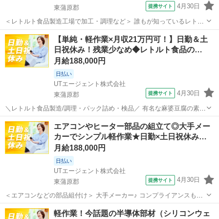
4月30日
提携サイト
東蒲原郡
＜レトルト食品製造工場で加工・調理など＞ 誰もが知っているレトル
ト食品やスープの有名ブランド！ ☆未経験OK！ カンタン＆繰り返し
新潟
東蒲原郡
工場
【単純・軽作業×月収21万円可！】日勤＆土
作業がお好きな方にオススメ♪ ＜具体的には…＞ ■材料の選別 ■加工 ■
日祝休み！残業少なめ◆レトルト食品の…
調理 ■検査 ■梱...
月給188,000円
日払い
UTエージェント株式会社
4月30日
提携サイト
東蒲原郡
＼レトルト食品製造/調理・パック詰め・検品／ 有名な麻婆豆腐の素、
釜飯の素などの レトルト食を中心とした製造業務です♪ 一度は目にし
新潟
東蒲原郡
工場
エアコンやヒーター部品の組立て◎大手メー
たことのある大手メーカーの ブランド商品の製造に携われます♪ 原材
カーでシンプル軽作業★日勤×土日祝休み…
料は日本国内のみならず世...
月給188,000円
日払い
UTエージェント株式会社
4月30日
提携サイト
東蒲原郡
＜エアコンなどの部品組付け＞ 大手メーカー♪ コンプライアンスもし
っかりで安心して就業できます◎ ☆地元大手メーカーでのオシゴト！
新潟
東蒲原郡
工場
軽作業！今話題の半導体部材（シリコンウェ
エアコンやファンヒーターなどの部品組付け作業をお任せします 覚え