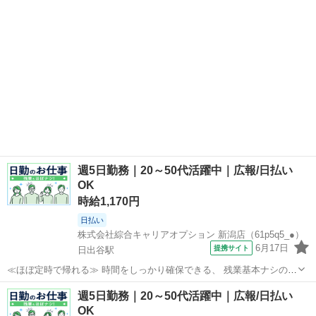
≫ 制服があるので、 毎...
週5日勤務｜20～50代活躍中｜広報/日払い
OK
時給1,170円
日払い
株式会社綜合キャリアオプション 新潟店（61p5q5_●）
6月17日
提携サイト
日出谷駅
≪ほぼ定時で帰れる≫ 時間をしっかり確保できる、 残業基本ナシのお
仕事♪ オンとオフをきっちり切り替えたい方にオススメ！ ≪週休2日制
新潟
東蒲原郡
日出谷駅
工場
週5日勤務｜20～50代活躍中｜広報/日払い
≫ 週末は家族や友人と一緒にプライベート満喫！ ≪ラクラク制服アリ
OK
≫ 制服があるので、 毎...