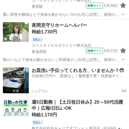
ユースタイルラボラトリー株式会社
6月30日
提携サイト
豊実駅
重い障害や難病などで身体を動かせない方のお宅に訪問し、夜間の見
守りケアを行うお仕事です。もちろん直行直帰OK。 【サービス】 訪
新潟
東蒲原郡
豊実駅
その他
夜間見守りホームヘルパー
問介護（夜勤） 【仕事内容】 ALSなどの難病の方や、さまざまな障が
時給1,730円
いがあるご利用者の就寝時...
日払い
ユースタイルラボラトリー株式会社
6月17日
提携サイト
東蒲原郡
障がいなどで身体が動かせないご利用者のご自宅に訪問し、夜間の見
守りケアを行う訪問介護のお仕事です。もちろん直行直帰OK。 【サ
新潟
東蒲原郡
介護
お皿洗い手伝ってくれる方、いませんか？🥹
ービス】 訪問介護（夜勤） 【仕事内容】 ご利用者が寝た後の見守り
日給例1万円〜 面接なし / 履歴書不要！就業後すぐに
がメインの訪問介護のお仕事で...
お給料がもらえる✨
Ad
シェアフル
週5日勤務｜【土日祝日休み】20～50代活躍
中｜広報/日払いOK
時給1,170円
日払い
株式会社綜合キャリアオプション 新潟店（61p5q5_●）