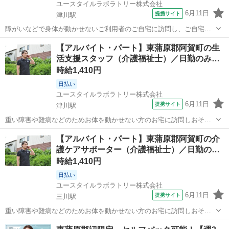
ユースタイルラボラトリー株式会社
6月11日
提携サイト
津川駅
障がいなどで身体が動かせないご利用者のご自宅に訪問し、ご自宅で
の生活を支援する、見守りがメインの訪問介護のお仕事です。もちろ
新潟
東蒲原郡
津川駅
介護
【アルバイト・パート】東蒲原郡阿賀町の生
ん直行直帰OK。 【サービス】 訪問介護（日勤） 【仕事内容】 見守り
活支援スタッフ（介護福祉士）／日勤のみ…
がメインの訪問介護のお仕事...
時給1,410円
日払い
ユースタイルラボラトリー株式会社
6月11日
提携サイト
津川駅
重い障害や難病などのためお体を動かせない方のお宅に訪問しおそば
でケアする『日中の見守り訪問介護』です。もちろん直行直帰OK。
新潟
東蒲原郡
津川駅
その他
【アルバイト・パート】東蒲原郡阿賀町の介
【サービス】 訪問介護（日勤） 【仕事内容】 ALSなどの難病の方
護ケアサポーター（介護福祉士）／日勤の…
や、さまざまな障がいによりお...
時給1,410円
日払い
ユースタイルラボラトリー株式会社
6月11日
提携サイト
三川駅
重い障害や難病などのためお体を動かせない方のお宅に訪問しおそば
でケアする『日中の見守り訪問介護』です。もちろん直行直帰OK。
新潟
東蒲原郡
三川駅
その他