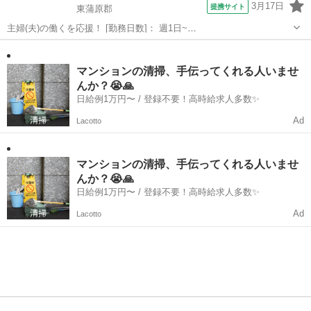
3月17日
提携サイト
東蒲原郡
主婦(夫)の働くを応援！ [勤務日数]： 週1日~
06:00~09:00/09:00~13:00/10:00~16:00/14:30~17:30/18:00~21:00 月/
新潟
東蒲原郡
その他
火/水/木/金/土/日 などから選べます [...
マンションの清掃、手伝ってくれる人いませ
んか？😭🙏
日給例1万円〜 / 登録不要！高時給求人多数✨
Ad
Lacotto
マンションの清掃、手伝ってくれる人いませ
んか？😭🙏
日給例1万円〜 / 登録不要！高時給求人多数✨
Ad
Lacotto