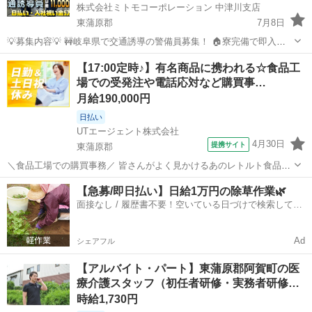
株式会社ミトモコーポレーション 中津川支店
東蒲原郡
7月8日
💡募集内容💡 🚧岐阜県で交通誘導の警備員募集！ 🏠寮完備で即入寮
OK。 🔰未経験でも安心の研修体制。 👫男女歓迎＆カップル応募も大
新潟
東蒲原郡
その他
Web
【17:00定時♪】有名商品に携われる☆食品工
歓迎。 ✨安心して働ける環境で新生活をスタートしませんか？ 💴【日
場での受発注や電話応対など購買事…
給】 ✅日...
月給190,000円
日払い
UTエージェント株式会社
4月30日
提携サイト
東蒲原郡
＼食品工場での購買事務／ 皆さんがよく見かけるあのレトルト食品や
缶詰食品を中心とした製造工場です！ 原材料は日本国内のみならず世
新潟
東蒲原郡
一般事務
【急募/即日払い】日給1万円の除草作業🌿
界各国から入荷しています♪ ☆主に購買担当として事務サポートをし
面接なし / 履歴書不要！空いている日づけで検索して即
ていただきます！ 人とのコミュ...
日はたらける✨
Ad
シェアフル
【アルバイト・パート】東蒲原郡阿賀町の医
療介護スタッフ（初任者研修・実務者研修…
時給1,730円