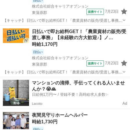
日払い
株式会社綜合キャリアオプション
7月23日
提携サイト
東蒲原郡
【キャッチ】 日払いで即お給料GET！「農業資材の販売/受渡し事務」
【未経験の方大歓迎♪】ノー残業でフリータイム!土日祝休み!高時給
新潟
東蒲原郡
工場
日払いで即お給料GET！「農業資材の販売/受
1170円！ 【コメント】 製造のお仕事をお探しの方必見！ 「経験ない
渡し事務」【未経験の方大歓迎♪】ノ…
けど大丈夫かな・・...
時給1,170円
日払い
株式会社綜合キャリアオプション
7月23日
提携サイト
東蒲原郡
【キャッチ】 日払いで即お給料GET！「農業資材の販売/受渡し事務」
【未経験の方大歓迎♪】ノー残業でフリータイム！土日祝休み！高時給
新潟
東蒲原郡
工場
マンションの清掃、手伝ってくれる人いませ
1170円！ 【コメント】 製造のお仕事をお探しの方必見！ 「経験ない
んか？😭🙏
けど大丈夫かな・・...
日給例1万円〜 / 登録不要！高時給求人多数✨
Ad
Lacotto
夜間見守りホームヘルパー
時給1,730円
日払い