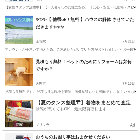
【女性スタッフ活躍中】 【一人暮らしの女性に安心】 【安心・安全・低価格・スピーディ
奈良
奈良市
便利屋
無料
✨✨✨【 他県ok / 無料 】ハウスの解体 させていた
だきます✨✨✨
王寺駅
7月21日
アカウントが手違いで消えた為、ご連絡いただいていた方がおられましたら お手数をおか
奈良
北葛城郡
王寺駅
便利屋
無料
見積もり無料！ペットのためにリフォームは如何
ですか？
天理市
7月16日
見積もり無料です。 見積もりは現地を確認・画像見積もりも可能です。 忙しい方も気軽
奈良
天理市
便利屋
無料
【夏のタンス整理👘】着物をまとめて査定
状態が悪くてもOK！最大限買取します
プリフラ
Ad
おうちのお困り事はおまかせください