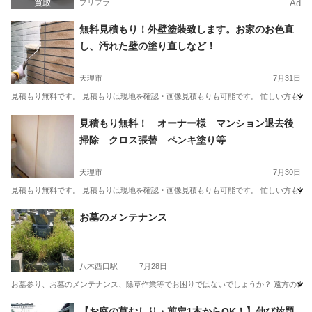
プリフラ
Ad
無料見積もり！外壁塗装致します。お家のお色直
し、汚れた壁の塗り直しなど！
天理市
7月31日
見積もり無料です。 見積もりは現地を確認・画像見積もりも可能です。 忙しい方も気軽に
奈良
天理市
便利屋
無料
見積もり無料！ オーナー様 マンション退去後
掃除 クロス張替 ペンキ塗り等
天理市
7月30日
見積もり無料です。 見積もりは現地を確認・画像見積もりも可能です。 忙しい方も気軽に
奈良
天理市
便利屋
無料
お墓のメンテナンス
八木西口駅
7月28日
お墓参り、お墓のメンテナンス、除草作業等でお困りではないでしょうか？ 遠方の為メ
奈良
橿原市
八木西口駅
便利屋
【お庭の草むしり・剪定1本からOK！】伸び放題