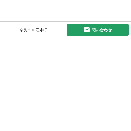
問い合わせ
奈良市 > 石木町
初めての方へ
利用規約
プライバシーポリシー
プライバシー・ステートメント
健全化に資する運用方針
お問い合わせ
運営会社
サイトマップ
ご利用ガイド
フリーワードで探す
PC版で表示
都道府県選択
特定商取引法の表示
利用者情報の外部送信について