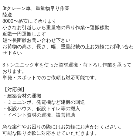
3tクレーン車、重量物吊り作業

陸送

8000〜格安にて承ります

小さなお引越しから重量物の吊り作業〜運搬移動

近畿一円運搬します

短〜長距離お問い合わせ下さい

お荷物の高さ、長さ、幅、重量記載の上お気軽にお問い合わ
せ下さい

3トンユニック車を使った資材運搬・荷下ろし作業を承って
おります。  

単発・スポットでのご依頼も対応可能です。  

【対応例】  

・建築資材の運搬  

・ミニユンボ、発電機など建機の回送  

・仮設ハウス、仮設トイレ等の搬入  

・イベント資材の運搬、設営補助  

急な案件やお困りの際にはお気軽にお声かけください。  

可能な限り柔軟に対応させていただきます。  
