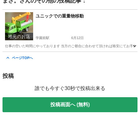
まさ。
さんのその他の投稿記事：
ユニックでの重量物移動
地元のお店
学園前駅
6月12日
仕事の空いた時間にやっております 当方のご都合に合わせて頂ければ格安にてお手伝いさせてい
奈良
奈良市
学園前駅
便利屋
ユニック
ページTOPへ
投稿
誰でも今すぐ30秒で投稿出来る
投稿画面へ (無料)