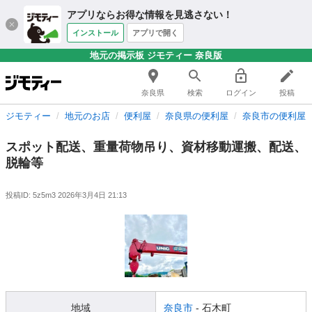
アプリならお得な情報を見逃さない！
インストール
アプリで開く
地元の掲示板 ジモティー 奈良版
奈良県
検索
ログイン
投稿
ジモティー
地元のお店
便利屋
奈良県の便利屋
奈良市の便利屋
スポット配送、重量荷物吊り、資材移動運搬、配送、
脱輪等
投稿ID: 5z5m3
2026年3月4日 21:13
地域
奈良市
- 石木町