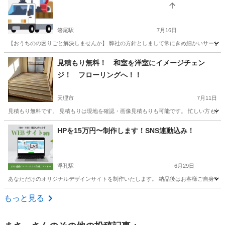
箸尾駅
7月16日
【おうちのの困りごと解決しませんか】 弊社の方針としまして常にきめ細かいサービス
奈良
北葛城郡
箸尾駅
便利屋
無料
見積もり無料！ 和室を洋室にイメージチェン
ジ！ フローリングへ！！
天理市
7月11日
見積もり無料です。 見積もりは現地を確認・画像見積もりも可能です。 忙しい方も気軽に
奈良
天理市
便利屋
無料
HPを15万円〜制作します！SNS連動込み！
浮孔駅
6月29日
あなただけのオリジナルデザインサイトを制作いたします。 納品後はお客様ご自身で更新が可
奈良
大和高田市
浮孔駅
便利屋
もっと見る