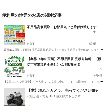
便利屋の地元のお店の関連記事
不用品高価買取 お部屋丸ごと片付け致します
奈良市
8月6日
関西No.1買取に挑戦中!! 不用品回収 遺品整理・生前整理 遺品整理士が責任を持って 
奈良
奈良市
便利屋
買取
【業界14年の実績】不用品回収 見積り無料。【親
切丁寧追加料金無し】仏壇供養回収
奈良市
8月6日
【女性スタッフ活躍中】 【一人暮らしの女性に安心】 ！！！お困りの！！！！ ホーム、オフィ
奈良
奈良市
便利屋
無料
【求】壊れたカメラ、売ってください📷✨
状態が悪くてもOK！最大限買取します