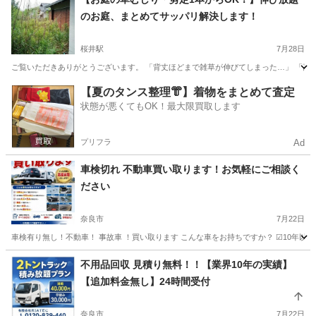
のお庭、まとめてサッパリ解決します！
桜井駅
7月28日
ご覧いただきありがとうございます。 「背丈ほどまで雑草が伸びてしまった…」 「高い
奈良
桜井市
桜井駅
便利屋
草むしり
【夏のタンス整理👘】着物をまとめて査定
状態が悪くてもOK！最大限買取します
プリフラ
Ad
車検切れ 不動車買い取ります！お気軽にご相談く
ださい
奈良市
7月22日
車検有り無し！不動車！ 事故車 ！買い取ります こんな車をお持ちですか？ ☑10年以上
奈良
奈良市
便利屋
事故
不用品回収 見積り無料！！【業界10年の実績】
【追加料金無し】24時間受付
奈良市
7月22日