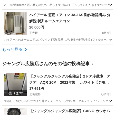
2019年製Hisense 買い替えのため出品します 3階から下ろしていただきますので2人
奈良
大和高田市
大和高田駅
キッチン家電
ハイアール 窓用エアコン JA-16S 動作確認済み 分
解洗浄済 ルームエアコン
20,000円
王寺駅
8月7日
ハイアールのルームエアコン(ウインド型) 品番…JA-16S 分解洗浄済 (フィルター、シロッ
奈良
生駒郡
王寺駅
季節、空調家電
もっと見る
ジャングル広陵店
さんのその他の投稿記事：
【ジャングルジャングル広陵店】2ドア冷蔵庫 ア
クア AQR-20M 2022年製 ホワイト【ジモテ
ィー特別価格】
17,651円
売ります
北葛城郡
7月15日
引越しでおなじみの サカイ引越センターグループのリサイクルショップ ”ジャングルジャング
奈良
北葛城郡
キッチン家電
ジャングル
【ジャングルジャングル広陵店】CASIO カシオ G