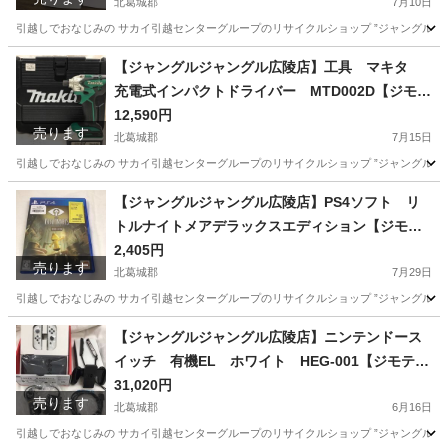
北葛城郡
7月10日
引越しでおなじみの サカイ引越センターグループのリサイクルショップ ”ジャングルジャング
奈良
北葛城郡
キッチン家電
ジャングル
【ジャングルジャングル広陵店】工具 マキタ
充電式インパクトドライバー MTD002D【ジモテ
ィー特別価格！】
12,590円
売ります
北葛城郡
7月15日
引越しでおなじみの サカイ引越センターグループのリサイクルショップ ”ジャングルジャング
奈良
北葛城郡
その他
買取
【ジャングルジャングル広陵店】PS4ソフト リ
トルナイトメアデラックスエディション【ジモテ
ィ特別価格】
2,405円
売ります
北葛城郡
7月29日
引越しでおなじみの サカイ引越センターグループのリサイクルショップ ”ジャングルジャング
奈良
北葛城郡
テレビゲーム
【ジャングルジャングル広陵店】ニンテンドース
イッチ 有機EL ホワイト HEG-001【ジモティ
ー特別価格！】
31,020円
売ります
北葛城郡
6月16日
引越しでおなじみの サカイ引越センターグループのリサイクルショップ ”ジャングルジャング