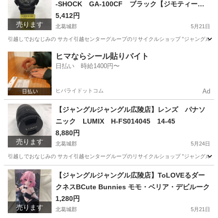
-SHOCK GA-100CF ブラック【ジモティー特
別価格】
5,412円
売ります
北葛城郡
5月21日
引越しでおなじみの サカイ引越センターグループのリサイクルショップ ”ジャングルジャング
奈良
北葛城郡
その他
買取
ヒマならシール貼りバイト
日払い 時給1400円〜
ヒバライドットコム
Ad
【ジャングルジャングル広陵店】レンズ パナソ
ニック LUMIX H-FS014045 14-45
8,880円
売ります
北葛城郡
5月24日
引越しでおなじみの サカイ引越センターグループのリサイクルショップ ”ジャングルジャング
奈良
北葛城郡
カメラ
買取
【ジャングルジャングル広陵店】ToLOVEるダー
クネスBCute Bunnies モモ・ベリア・デビルーク
1,280円
売ります
北葛城郡
5月21日