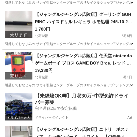
引越しでおなじみの サカイ引越センターグループのリサイクルショップ ”ジャングルジャング
奈良
北葛城郡
フィギュア
【ジャングルジャングル広陵店】グーリング GUH
RING ハイスドリル レギュラ ホモ処理 245-10.2 1
0.2mm
1,780円
売ります
北葛城郡
5月8日
引越しでおなじみの サカイ引越センターグループのリサイクルショップ ”ジャングルジャング
奈良
北葛城郡
その他
買取
【ジャングルジャングル広陵店】任天堂 nintendo
ゲームボーイ ブロス GAME BOY Bros. レッド D
MG-01【ジモティー特別価格！！】
19,380円
売ります
北葛城郡
6月1日
引越しでおなじみの サカイ引越センターグループのリサイクルショップ ”ジャングルジャング
奈良
北葛城郡
ポータブルゲーム
ジャングル
【未経験OK🚚】月収30万↑中型免許ドライ
バー募集
完全週休2日で安定転職
ドライバーダイレクト
Ad
【ジャングルジャングル広陵店】ニトリ ポステ
ィア キッチンボード ホワイト 【ジモティー