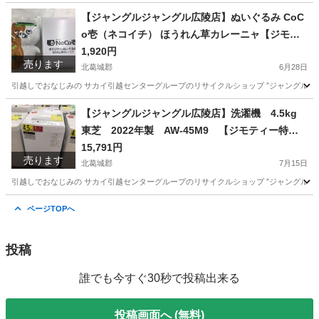
奈良
北葛城郡
テレビゲーム
ニンテンドースイッチ
【ジャングルジャングル広陵店】ぬいぐるみ CoC
o壱（ネコイチ） ほうれん草カレーニャ【ジモテ
ィー特別価格！！】
1,920円
売ります
北葛城郡
6月28日
引越しでおなじみの サカイ引越センターグループのリサイクルショップ ”ジャングルジャング
奈良
北葛城郡
その他
買取
【ジャングルジャングル広陵店】洗濯機 4.5kg
東芝 2022年製 AW-45M9 【ジモティー特別
価格】
15,791円
売ります
北葛城郡
7月15日
引越しでおなじみの サカイ引越センターグループのリサイクルショップ ”ジャングルジャング
奈良
北葛城郡
生活家電
ジャングル
ページTOPへ
投稿
誰でも今すぐ30秒で投稿出来る
投稿画面へ (無料)