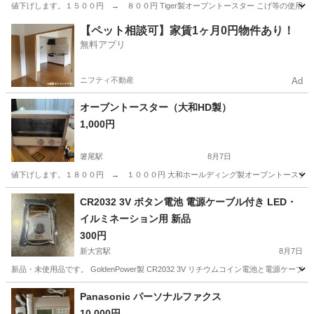
値下げします。１５００円 → ８００円 Tiger製オーブントースター こげ等の使
奈良
北葛城郡
箸尾駅
キッチン家電
【ペット相談可】家賃1ヶ月0円物件あり！
無料アプリ
ニフティ不動産
Ad
オーブントースター（大和HD製）
1,000円
箸尾駅
8月7日
値下げします。１８００円 → １０００円 大和ホールディング製オーブントースター
奈良
北葛城郡
箸尾駅
キッチン家電
電熱
CR2032 3V ボタン電池 電源ケーブル付き LED・
イルミネーション用 新品
300円
新大宮駅
8月7日
新品・未使用品です。 GoldenPower製 CR2032 3V リチウムコイン電池と
奈良
奈良市
新大宮駅
家電
Panasonic パーソナルファクス
10,000円