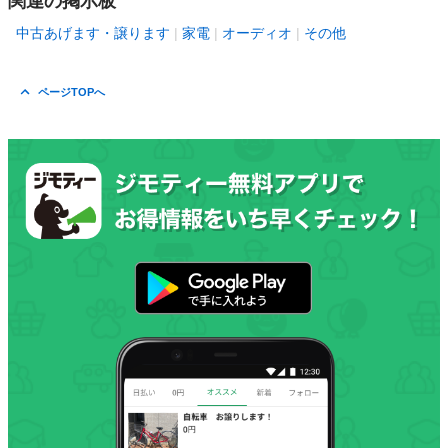
関連の掲示板
中古あげます・譲ります
家電
オーディオ
その他
ページTOPへ