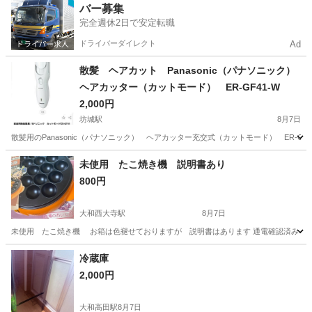
バー募集
完全週休2日で安定転職
ドライバーダイレクト
Ad
散髪 ヘアカット Panasonic（パナソニック）
ヘアカッター（カットモード） ER-GF41-W
2,000円
坊城駅
8月7日
散髪用のPanasonic（パナソニック） ヘアカッター充交式（カットモード） ER-GF
奈良
橿原市
坊城駅
美容家電
未使用 たこ焼き機 説明書あり
800円
大和西大寺駅
8月7日
未使用 たこ焼き機 お箱は色褪せておりますが 説明書はあります 通電確認済み
奈良
奈良市
大和西大寺駅
キッチン家電
たこ焼き
冷蔵庫
2,000円
大和高田駅
8月7日