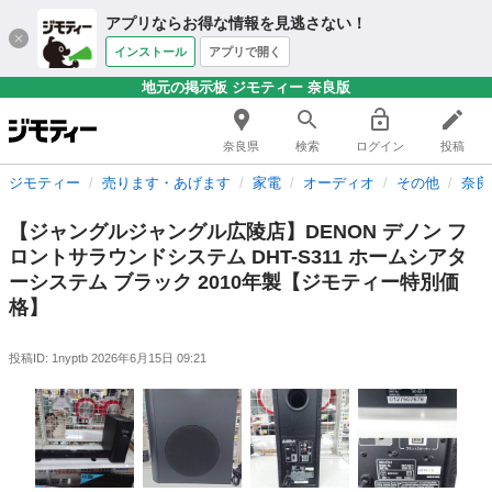
アプリならお得な情報を見逃さない！
インストール
アプリで開く
地元の掲示板 ジモティー 奈良版
奈良県
検索
ログイン
投稿
ジモティー
売ります・あげます
家電
オーディオ
その他
奈良
【ジャングルジャングル広陵店】DENON デノン フ
ロントサラウンドシステム DHT-S311 ホームシアタ
ーシステム ブラック 2010年製【ジモティー特別価
格】
投稿ID: 1nyptb
2026年6月15日 09:21