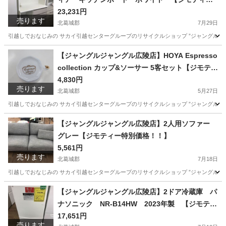
特別価格！！】
23,231円
売ります
北葛城郡
7月29日
引越しでおなじみの サカイ引越センターグループのリサイクルショップ ”ジャングルジャング
奈良
北葛城郡
収納家具
ジャングル
【ジャングルジャングル広陵店】HOYA Espresso
collection カップ&ソーサー 5客セット【ジモティ
ー特別価格！！】
4,830円
売ります
北葛城郡
5月27日
引越しでおなじみの サカイ引越センターグループのリサイクルショップ ”ジャングルジャング
奈良
北葛城郡
食器
【ジャングルジャングル広陵店】2人用ソファー
グレー【ジモティー特別価格！！】
5,561円
売ります
北葛城郡
7月18日
引越しでおなじみの サカイ引越センターグループのリサイクルショップ ”ジャングルジャング
奈良
北葛城郡
ソファ
ジャングル
【ジャングルジャングル広陵店】2ドア冷蔵庫 パ
ナソニック NR-B14HW 2023年製 【ジモティ
ー特別価格】
17,651円
売ります