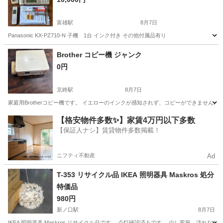
富雄駅
8月7日
Panasonic KX-PZ710-N 子機 1台 インク付き その他付属品有り
奈良
奈良市
富雄駅
電話、ＦＡＸ
Panasonic
Brother コピー機 ジャンク
0円
京終駅
8月7日
家庭用Brotherコピー機です。 イエローのインクが感知されず、コピーができませ
奈良
奈良市
京終駅
電話、ＦＡＸ
Brother
【格安物件多数✨】家賃4万円以下多数
【保証人ナシ】賃貸物件多数掲載！
ニフティ不動産
Ad
T-353 リサイクル品 IKEA 照明器具 Maskros 処分
特価品
980円
新ノ口駅
8月7日
IKEA 照明器具 Maskros リサイクル品です。 点灯確認済みです。 少し変形、汚れ