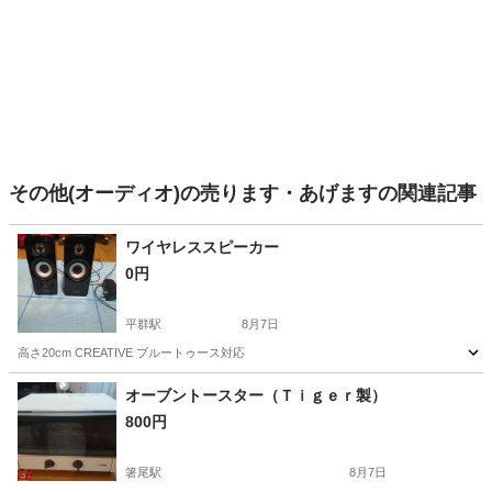
その他(オーディオ)の売ります・あげますの関連記事
ワイヤレススピーカー
0円
平群駅
8月7日
高さ20cm CREATIVE ブルートゥース対応
奈良
生駒郡
平群駅
オーディオ
オーブントースター（Ｔｉｇｅｒ製）
800円
箸尾駅
8月7日