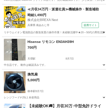
奈良
橿原市
新ノ口駅
その他
IKEA
≪月収34万円・派遣社員≫機械操作・製造補助
時給1,490円
株式会社BREXA Next
兵庫県 南あわじ市
提携サイト
リチウムイオン電池部品の製造装置の操作作業！未経験活躍中★20～50代の男性活躍中
兵庫
南あわじ市
その他
Hisense リモコン EN3AH39H
700円
天理駅
8月7日
中古品です。 動作は確認済みです。
奈良
天理市
天理駅
テレビ
換気扇
5,000円
柳本駅
8月7日
レンジフードV-25L1 未使用品
奈良
天理市
柳本駅
キッチン家電
【未経験OK🚚】月収30万↑中型免許ドライ