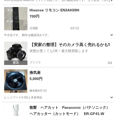
IKEA 照明器具 Maskros リサイクル品です。 点灯確認済みです。 少し変形、汚れ
奈良
橿原市
新ノ口駅
その他
IKEA
Hisense リモコン EN3AH39H
700円
天理駅
8月7日
中古品です。 動作は確認済みです。
奈良
天理市
天理駅
テレビ
【実家の整理】そのカメラ高く売れるかも❗️
状態が悪くてもOK！最大限買取します
プリフラ
Ad
換気扇
5,000円
柳本駅
8月7日
レンジフードV-25L1 未使用品
奈良
天理市
柳本駅
キッチン家電
散髪 ヘアカット Panasonic（パナソニック）
ヘアカッター（カットモード） ER-GF41-W