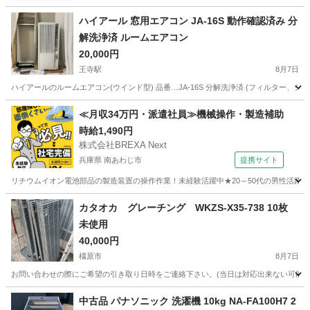
ハイアール 窓用エアコン JA-16S 動作確認済み 分
解洗浄済 ルームエアコン
20,000円
王寺駅
8月7日
ハイアールのルームエアコン(ウインド型) 品番…JA-16S 分解洗浄済 (フィルター、シロッ
奈良
生駒郡
王寺駅
季節、空調家電
≪月収34万円・派遣社員≫機械操作・製造補助
時給1,490円
株式会社BREXA Next
兵庫県 南あわじ市
提携サイト
リチウムイオン電池部品の製造装置の操作作業！未経験活躍中★20～50代の男性活躍中
兵庫
南あわじ市
その他
カタオカ グレーチング WKZS-X35-738 10枚
未使用
40,000円
橿原市
8月7日
お問い合わせの際にご希望の引き取り日時をご連絡下さい。(当日は対応出来ない可能性があ
奈良
橿原市
季節、空調家電
グレーチング
中古品 パナソニック 洗濯機 10kg NA-FA100H7 2