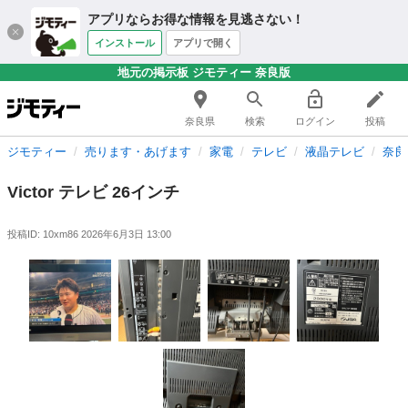
アプリならお得な情報を見逃さない！
インストール
アプリで開く
地元の掲示板 ジモティー 奈良版
奈良県
検索
ログイン
投稿
ジモティー
売ります・あげます
家電
テレビ
液晶テレビ
奈良
Victor テレビ 26インチ
投稿ID: 10xm86
2026年6月3日 13:00