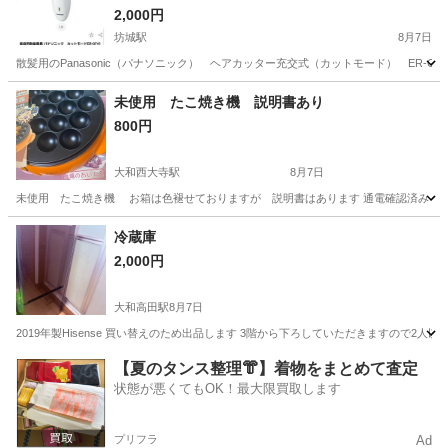
2,000円
坊城駅
8月7日
散髪用のPanasonic（パナソニック） ヘアカッター充交式（カットモード） ER-GF
奈良
橿原市
坊城駅
美容家電
未使用 たこ焼き機 説明書あり
800円
大和西大寺駅
8月7日
未使用 たこ焼き機 お箱は色褪せておりますが 説明書はあります 通電確認済み
奈良
奈良市
大和西大寺駅
キッチン家電
たこ焼き
冷蔵庫
2,000円
大和高田駅
8月7日
2019年製Hisense 買い替えのため出品します 3階から下ろしていただきますので2人
奈良
大和高田市
大和高田駅
キッチン家電
【夏のタンス整理👘】着物をまとめて査定
状態が悪くてもOK！最大限買取します
プリフラ
Ad