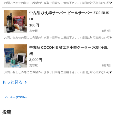
お問い合わせの際にご希望の引き取り日時をご連絡下さい。(当日は対応出来ない可能性があ
奈良
橿原市
真菅駅
オーディオ
ELECOM
中古品 ひえ樽サーバー ビールサーバー ZOJIRUS
HI
100円
真菅駅
8月7日
お問い合わせの際にご希望の引き取り日時をご連絡下さい。(当日は対応出来ない可能性があ
奈良
橿原市
真菅駅
その他
ひえ
中古品 COCOHIE 省エネ小型クーラー 水冷 冷風
機
3,000円
真菅駅
8月7日
お問い合わせの際にご希望の引き取り日時をご連絡下さい。(当日は対応出来ない可能性があ
奈良
橿原市
真菅駅
季節、空調家電
クーラー
もっと見る
ページTOPへ
投稿