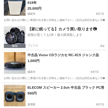
019年
25,000円
橿原市
8月7日
お問い合わせの際にご希望の引き取り日時をご連絡下さい。(当日は対応出来ない可能性があ
奈良
橿原市
生活家電
コース
【家に眠ってる】カメラ買い取ります📷
状態が悪くてもOK！最大限買取します
プリフラ
Ad
中古品 Victor CDラジカセ RC-XC5 ジャンク品
1,000円
橿原市
8月7日
お問い合わせの際にご希望の引き取り日時をご連絡下さい。(当日は対応出来ない可能性があ
奈良
橿原市
オーディオ
テープ
ELECOM スピーカー 2.0ch 中古品 ブラック PC用
500円
真菅駅
8月7日