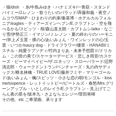
・猫/dish  ・糸/中島みゆき・ハナミズキ/一青窈・スタンド
バイミー/J.レノン・歌うたいのバラッド/斉藤和義・夜空ノ
ムコウ/SMAP・ひまわりの約束/秦基博・ホテルカルフォル
ニア/eagles・ティアーズインヘブン/E.クラプトン・空を飛
べるかも/スピッツ・桜/森山直太朗・カブトムシ/aiko・なご
り雪/伊勢正三・イマジン/Ｊ.レノン・夏の終わりのハーモニ
ー/井上〆玉置・裸の心/あいみょん・ワインレッドの心/玉
置・いつか/saucy dog・ドライフラワー/優里・HANABI/ミ
スチル・純愛ラプソディ/竹内まりあ・未来予想図Ⅱ/ドリカ
ム・この世の果て/スケーターデービス・悲しき雨音/カスケ
ーズ・ビーマイベイビー/ザ.ロネッツ・スローバラード/忌野
清志郎・ウォークドントラン/ベンチャーズ・丸の内サディ
ックス/椎名林檎・TRUE LOVE/藤井フミヤ・マリーゴール
ド/あいみょん・楓/スピッツ・小さな恋の唄/モンゴル・kiss 
me/sixpence・レットイットビー/ビートルズ・春愁/Mrs.グリ
ーンアップル・いとしのレイラ/E.クラプトン・見上げてご
らん夜の星を/坂本九・さよならエレジー/菅田将暉

その他、etc ご希望曲、承ります