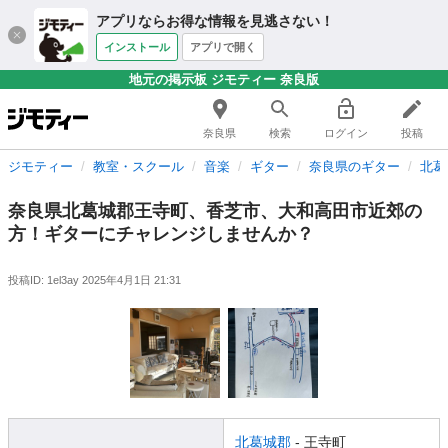
アプリならお得な情報を見逃さない！
インストール
アプリで開く
地元の掲示板 ジモティー 奈良版
奈良県
検索
ログイン
投稿
ジモティー
教室・スクール
音楽
ギター
奈良県のギター
北葛
奈良県北葛城郡王寺町、香芝市、大和高田市近郊の
方！ギターにチャレンジしませんか？
投稿ID: 1el3ay
2025年4月1日 21:31
北葛城郡
- 王寺町