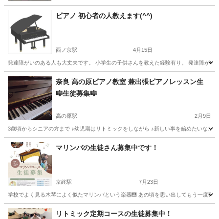
ピアノ 初心者の人教えます(^^)
西ノ京駅
4月15日
発達障がいのある人も大丈夫です。 小学生の子供さんを教えた経験有り。 発達障がい、障が
奈良
奈良市
西ノ京駅
ピアノ
初心者
奈良 高の原ピアノ教室 兼出張ピアノレッスン生
🎼生徒募集🎼
高の原駅
2月9日
3歳頃からシニアの方まで ♪幼児期はリトミックをしながら ♪新しい事を始めたいな… ♪
奈良
奈良市
高の原駅
ピアノ
幼児
マリンバの生徒さん募集中です！
京終駅
7月23日
学校でよく見る木琴によく似たマリンバという楽器🎹 あの頃を思い出してもう一度弾いて
奈良
奈良市
京終駅
その他
マリンバ
リトミック定期コースの生徒募集中！