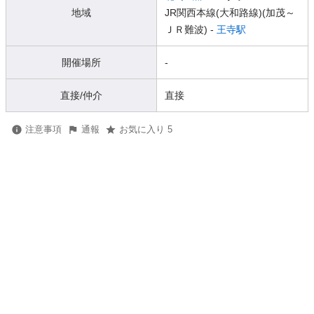
地域
JR関西本線(大和路線)(加茂～
ＪＲ難波) -
王寺駅
開催場所
-
直接/仲介
直接
注意事項
通報
お気に入り 5