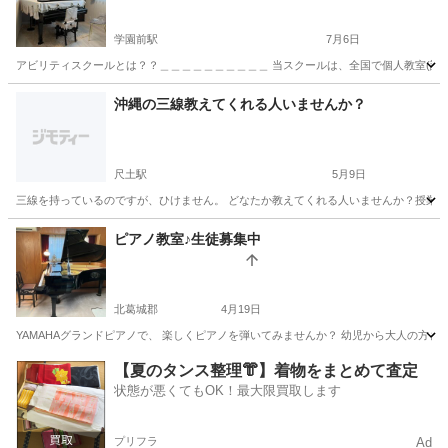
学園前駅
7月6日
アビリティスクールとは？？＿＿＿＿＿＿＿＿＿＿ 当スクールは、全国で個人教室(講師
奈良
奈良市
学園前駅
ピアノ
レッスン
沖縄の三線教えてくれる人いませんか？
尺土駅
5月9日
三線を持っているのですが、ひけません。 どなたか教えてくれる人いませんか？授業
奈良
葛城市
尺土駅
三味線
三線
ピアノ教室♪生徒募集中
北葛城郡
4月19日
YAMAHAグランドピアノで、 楽しくピアノを弾いてみませんか？ 幼児から大人の方まで 
奈良
北葛城郡
ピアノ
レッスン
【夏のタンス整理👘】着物をまとめて査定
状態が悪くてもOK！最大限買取します
プリフラ
Ad