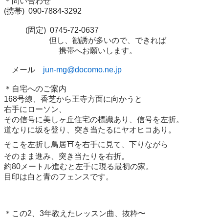
＊問い合わせ

(携帯)  090-7884-3292

           (固定)  0745-72-0637

                       但し、勧誘が多いので、できれば

　　　　　　　携帯へお願いします。

　メール　
jun-mg@docomo.ne.jp
＊自宅へのご案内

168号線、香芝から王寺方面に向かうと

右手にローソン、　

その信号に美しヶ丘住宅の標識あり、信号を左折。

道なりに坂を登り、突き当たるにヤオヒコあり。

そこを左折し鳥居⛩️を右手に見て、下りながら

そのまま進み、突き当たりを右折。

約80メートル進むと左手に現る最初の家。

目印は白と青のフェンスです。

＊この2、3年教えたレッスン曲、抜粋〜
