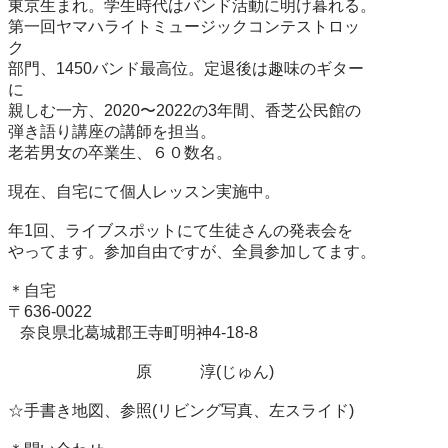
東京生まれ。学生時代はバンド活動に明け暮れる。

第一回ヤマハライトミュージックコンテストロッ
ク　　　　　　　　　　　　　　

部門、1450バンド最高位。定退後は趣味のギター
に　　　　　　　　　　　　　　　　　　　

親しむ一方、2020〜2022の3年間、香芝公民館の　　　

弾き語り講座の講師を担当。　　　

老若男女の卒業生、６０数名。

現在、自宅にて個人レッスン実施中。

年1回、ライブスポットにて生徒さんの発表会を

やってます。参加自由ですが、全員参加してます。

＊自宅

〒636-0022

   奈良県北葛城郡王寺町明神4-18-8

　　　　　　　　原　　　淳(じゅん)

☆手書き地図、参照(リビング写真、左スライド)
