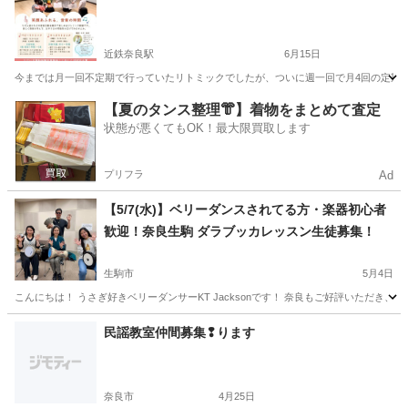
近鉄奈良駅
6月15日
今までは月一回不定期で行っていたリトミックでしたが、ついに週一回で月4回の定期コ
奈良
奈良市
近鉄奈良駅
音楽
不定期
【夏のタンス整理👘】着物をまとめて査定
状態が悪くてもOK！最大限買取します
プリフラ
Ad
【5/7(水)】ベリーダンスされてる方・楽器初心者
歓迎！奈良生駒 ダラブッカレッスン生徒募集！
生駒市
5月4日
こんにちは！ うさぎ好きベリーダンサーKT Jacksonです！ 奈良もご好評いただき
奈良
生駒市
ドラム
ダラブッカ
民謡教室仲間募集❢ります
奈良市
4月25日