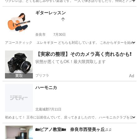
ウクレレは、とても親しみやすい楽器です。 一人で弾き語りをしたり、仲間とアンサン
奈良
奈良市
ウクレレ
オンライン
ギターレッスン
奈良市
7月30日
アコースティック エレキギター どちらも対応しています。 これからギターを始められ
奈良
奈良市
ギター
エレキギター
【実家の整理】そのカメラ高く売れるかも❗️
状態が悪くてもOK！最大限買取します
プリフラ
Ad
ハーモニカ
北葛城郡
7月11日
初めまして！ 王寺に以前住んでいて、戻ってきましたので、 ハーモニカクラブを立ち上
奈良
北葛城郡
その他
ハーモニカ
🏡ピアノ教室🏡 奈良市西登美ヶ丘♫♫