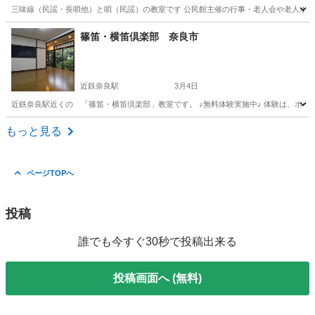
三味線（民謡・長唄他）と唄（民謡）の教室です 公民館主催の行事・老人会や老人ホーム
奈良
奈良市
音楽
民謡
篠笛・横笛倶楽部 奈良市
近鉄奈良駅
3月4日
近鉄奈良駅近くの 「篠笛・横笛倶楽部」教室です。 ♪無料体験実施中♪ 体験は、ホームページの
奈良
奈良市
近鉄奈良駅
その他
奈良
奈良市
もっと見る
近鉄奈良駅
その他
横笛
ページTOPへ
投稿
誰でも今すぐ30秒で投稿出来る
投稿画面へ (無料)