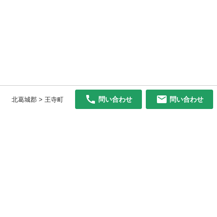
問い合わせ
問い合わせ
北葛城郡 > 王寺町
初めての方へ
利用規約
プライバシーポリシー
プライバシー・ステートメント
健全化に資する運用方針
お問い合わせ
運営会社
サイトマップ
ご利用ガイド
フリーワードで探す