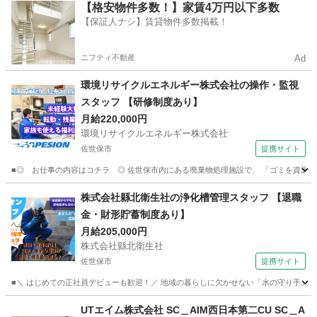
長崎
諫早市
マンション管理
【格安物件多数！】家賃4万円以下多数
【保証人ナシ】賃貸物件多数掲載！
ニフティ不動産
Ad
環境リサイクルエネルギー株式会社の操作・監視
スタッフ 【研修制度あり】
月給220,000円
環境リサイクルエネルギー株式会社
佐世保市
提携サイト
■◎ お仕事の内容はコチラ ◎ 佐世保市内にある廃棄物処理施設で、 「ゴミを資源に
長崎
佐世保市
マンション管理
株式会社縣北衛生社の浄化槽管理スタッフ 【退職
金・財形貯蓄制度あり】
月給205,000円
株式会社縣北衛生社
佐世保市
提携サイト
■＼ はじめての正社員デビューも歓迎！／ 地域の暮らしに欠かせない「水の守り手」に
長崎
佐世保市
マンション管理
UTエイム株式会社 SC＿AIM西日本第二CU SC＿A