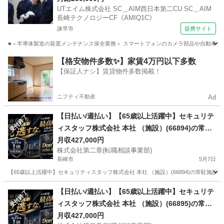
UTエイム株式会社 SC＿AIM西日本第二CU SC＿AIM
長崎テクノロジーCF《AMIQ1C》
諫早市
提携サイト
■＜半導体製造の装置メンテナンス保全業務＞ スマートフォンのカメラ部品や自動車のセ
長崎
諫早市
マンション管理
【格安物件多数✨】家賃4万円以下多数
【保証人ナシ】賃貸物件多数掲載！
ニフティ不動産
Ad
【日払い/週払い】【65歳以上活躍中】セキュリテ
受付終了
ィスタッフ株式会社 本社 （施設）(66894)の常駐
施設警備の正社員 - 長崎駅 長崎県長崎市(長崎)常
月収427,000円
株式会社第二章(転職相談事業部)
駐施設警備
長崎市
5月7日
【65歳以上活躍中】セキュリティスタッフ株式会社 本社 （施設）(66894)の常駐施設
長崎
長崎市
警備員
業務
【日払い/週払い】【65歳以上活躍中】セキュリテ
受付終了
ィスタッフ株式会社 本社 （施設）(66895)の常駐
施設警備の正社員 - 佐世保駅 長崎県佐世保市(佐世
月収427,000円