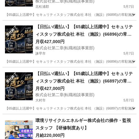
株式会社第二章(転職相談事業部)
保)常駐施設警備
北松浦郡
5月7日
【65歳以上活躍中】セキュリティスタッフ株式会社 本社 （施設）(66895)の常駐施設
長崎
北松浦郡
警備員
業務
【日払い/週払い】【65歳以上活躍中】セキュリテ
受付終了
ィスタッフ株式会社 本社 （施設）(66896)の常駐
施設警備の正社員 - 諫早駅 長崎県諫早市(諫早)常
月収427,000円
株式会社第二章(転職相談事業部)
駐施設警備
諫早市
5月7日
【65歳以上活躍中】セキュリティスタッフ株式会社 本社 （施設）(66896)の常駐施設
長崎
諫早市
警備員
業務
【日払い/週払い】【65歳以上活躍中】セキュリテ
受付終了
ィスタッフ株式会社 本社 （施設）(66897)の常駐
施設警備の正社員 - 大村駅 長崎県大村市(大村)常
月収427,000円
株式会社第二章(転職相談事業部)
駐施設警備
大村市
5月7日
【65歳以上活躍中】セキュリティスタッフ株式会社 本社 （施設）(66897)の常駐施設
長崎
大村市
警備員
業務
環境リサイクルエネルギー株式会社の操作・監視
スタッフ 【研修制度あり】
月給220,000円