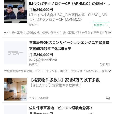
IMつくばテクノロジーCF《APNM1C》の巡回・点
検・メンテナンス保全 【研修制度あり】
月給240,000円
UTエイム株式会社 SC＿AIM西日本第二CU SC＿AIM
つくばテクノロジーCF《APNM1C》
諫早市
提携サイト
■＜半導体工場での設備点検・保守の仕事＞ 半導体工場の屋内外設備を見守るお仕事♪ 工
長崎
諫早市
マンション管理
💜未経験OKのコンサベーションエンジニア🤑資格
支援95種類💛年休125日💜
月収240,000円
株式会社NorthEast
長崎市
3月17日
大型商業施設や観光地、アミューズメント、ホテル、オフィスビル等の保守、保全、監視等
長崎
長崎市
清掃
業務
【格安物件多数✨】家賃4万円以下多数
【保証人ナシ】賃貸物件多数掲載！
ニフティ不動産
Ad
佐世保米軍基地 ビルメン経験者急募！