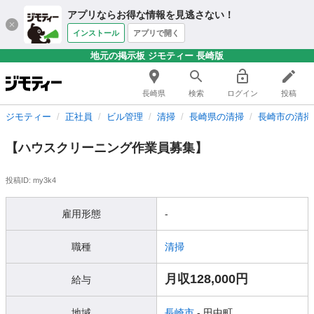
アプリならお得な情報を見逃さない！
インストール
アプリで開く
地元の掲示板 ジモティー 長崎版
長崎県
検索
ログイン
投稿
ジモティー
正社員
ビル管理
清掃
長崎県の清掃
長崎市の清掃
【ハウスクリーニング作業員募集】
投稿ID: my3k4
雇用形態
-
職種
清掃
月収128,000円
給与
地域
長崎市
- 田中町