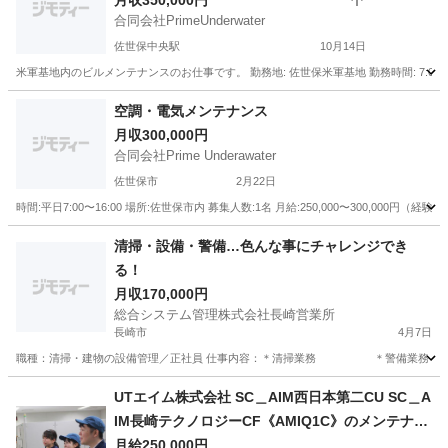
月収350,000円
合同会社PrimeUnderwater
佐世保中央駅
10月14日
米軍基地内のビルメンテナンスのお仕事です。 勤務地: 佐世保米軍基地 勤務時間: 7:00-16
長崎
佐世保市
佐世保中央駅
メンテナンス
空調・電気メンテナンス
月収300,000円
ビルメンテナンス
合同会社Prime Underawater
佐世保市
2月22日
時間:平日7:00〜16:00 場所:佐世保市内 募集人数:1名 月給:250,000〜300,000円
長崎
佐世保市
ビル管理
清掃・設備・警備…色んな事にチャレンジでき
る！
月収170,000円
総合システム管理株式会社長崎営業所
長崎市
4月7日
職種：清掃・建物の設備管理／正社員 仕事内容：＊清掃業務 ＊警備
長崎
長崎市
清掃
長崎
大村市
清掃
業務
UTエイム株式会社 SC＿AIM西日本第二CU SC＿A
IM長崎テクノロジーCF《AMIQ1C》のメンテナン
ス保全・保守 【Web面接OK】
月給250,000円