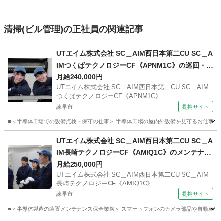
清掃(ビル管理)の正社員の関連記事
UTエイム株式会社 SC＿AIM西日本第二CU SC＿A
IMつくばテクノロジーCF《APNM1C》の巡回・点
検・メンテナンス保全 【研修制度あり】
月給240,000円
UTエイム株式会社 SC＿AIM西日本第二CU SC＿AIM
つくばテクノロジーCF《APNM1C》
諫早市
提携サイト
■＜半導体工場での設備点検・保守の仕事＞ 半導体工場の屋内外設備を見守るお仕事♪ 工
長崎
諫早市
マンション管理
UTエイム株式会社 SC＿AIM西日本第二CU SC＿A
IM長崎テクノロジーCF《AMIQ1C》のメンテナン
ス保全・保守 【Web面接OK】
月給250,000円
UTエイム株式会社 SC＿AIM西日本第二CU SC＿AIM
長崎テクノロジーCF《AMIQ1C》
諫早市
提携サイト
■＜半導体製造の装置メンテナンス保全業務＞ スマートフォンのカメラ部品や自動車のセ