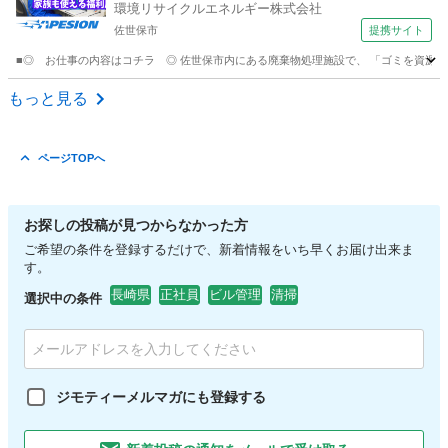
環境リサイクルエネルギー株式会社
佐世保市
提携サイト
■◎ お仕事の内容はコチラ ◎ 佐世保市内にある廃棄物処理施設で、 「ゴミを資源に
長崎
佐世保市
マンション管理
もっと見る
ページTOPへ
お探しの投稿が見つからなかった方
ご希望の条件を登録するだけで、新着情報をいち早くお届け出来ま
す。
長崎県
正社員
ビル管理
清掃
選択中の条件
ジモティーメルマガにも登録する