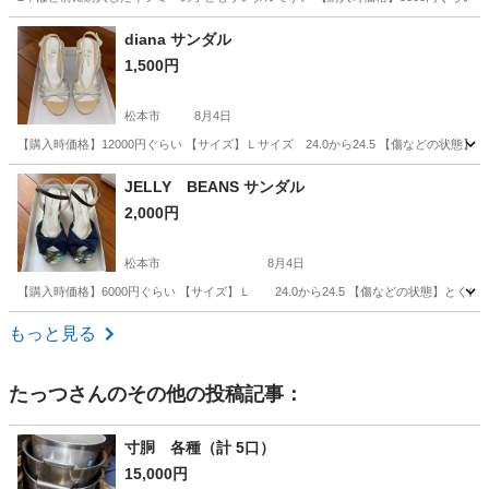
長野
松本市
靴
イフミー
diana サンダル
1,500円
松本市
8月4日
【購入時価格】12000円ぐらい 【サイズ】Ｌサイズ 24.0から24.5 【傷などの
長野
松本市
靴
JELLY BEANS サンダル
2,000円
松本市
8月4日
【購入時価格】6000円ぐらい 【サイズ】Ｌ 24.0から24.5 【傷などの状態】と
長野
松本市
靴
もっと見る
たっつ
さんのその他の投稿記事：
寸胴 各種（計 5口）
15,000円