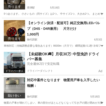
売ります
滑津駅
5月19日
5つあります。 小さいもの（同サイズ）は2つ。 中サイズ1つ、大きめ2つ。 まとめて1
長野
佐久市
滑津駅
調理器具
寸胴
【オンライン決済・配送可】純正交換用LEDバル
ブ（D4S・D4R兼用） 片方だけ
1,000円
売ります
御代田駅
6月3日
車検対応（光軸調整必要な場合あります）8600lm（片方で） 瞬間起動 0,1秒 冷却ファ
長野
北佐久郡
御代田駅
その他
HID
【未経験OK🚚】月収30万↑中型免許ドライ
バー募集
完全週休2日で安定転職
ドライバーダイレクト
Ad
対応中案件となります 物置用戸車を入手したい
報酬：
助け合い
御代田駅
5月18日
物置の戸車が壊れてしまい、車の部分がほとんどなくなって引き戸の開け閉めが大変です