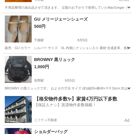
不用品整理の為出品させて頂きます。 父親のお下がりで使用していたMacGregor
長野
長野市
今井駅
バッグ
GU メリージェーンシューズ
500円
千曲駅
8月5日
販売 GU カラー シルバー サイズ XL 内側にクッション入り 素材:合成皮革、底
長野
千曲市
千曲駅
靴
合成皮革
BROWNY 黒リュック
1,000円
長野駅
8月5日
BROWNY の黒リュックです。 およその寸法 サイズ (約)縦55×横40×マチ16cm
長野
長野市
長野駅
バッグ
【格安物件多数✨】家賃4万円以下多数
【保証人ナシ】賃貸物件多数掲載！
ニフティ不動産
Ad
ショルダーバッグ