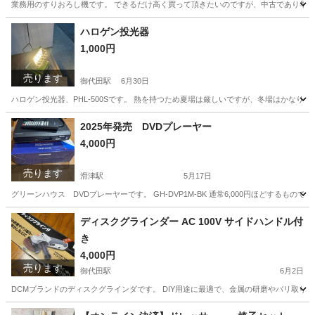
業務用のすりおろし機です。 できるだけ高く買って頂きたいのですが、中古であり早め
長野
北佐久郡
御代田駅
調理器具
業務用
ハロゲン投光器
1,000円
売ります
御代田駅
6月30日
ハロゲン投光器、PHL-500Sです。 熱を持つため夏場は厳しいですが、冬場はかなり
長野
北佐久郡
御代田駅
家電
2025年発売 DVDプレーヤー
4,000円
売ります
滑津駅
5月17日
グリーンハウス DVDプレーヤーです。 GH-DVP1M-BK 通常6,000円ほどする
長野
佐久市
滑津駅
映像プレーヤー、レコーダー
ケーブル
ディスクグラインダー AC 100V サイドハンドル付
き
4,000円
売ります
御代田駅
6月2日
DCMブランドのディスクグラインダです。 DIY用途に最適で、金属の研磨やバリ取り、
長野
北佐久郡
御代田駅
その他