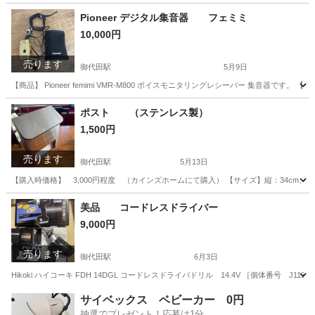
長野
北佐久郡
御代田駅
教えて
戸車
Pioneer デジタル集音器 フェミミ
10,000円
売ります
御代田駅
5月9日
【商品】 Pioneer femimi VMR-M800 ボイスモニタリングレシーバー 集音器で
長野
北佐久郡
御代田駅
オーディオ
集音器
ポスト （ステンレス製）
1,500円
売ります
御代田駅
5月13日
【購入時価格】 3,000円程度 （カインズホームにて購入） 【サイズ】縦：34cm、横
長野
北佐久郡
御代田駅
その他
ポスト
美品 コードレスドライバー
9,000円
売ります
御代田駅
6月3日
Hikoki ハイコーキ FDH 14DGL コードレスドライバドリル 14.4V ［個体番号
長野
北佐久郡
御代田駅
その他
サイベックス ベビーカー 0円
抽選でプレゼント！応募は1分