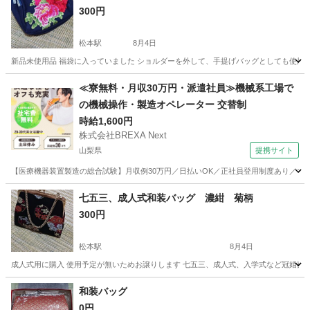
300円
松本駅
8月4日
新品未使用品 福袋に入っていました ショルダーを外して、手提げバッグとしても使用で
長野
松本市
松本駅
靴/バッグ
キズ
≪寮無料・月収30万円・派遣社員≫機械系工場で
の機械操作・製造オペレーター 交替制
時給1,600円
株式会社BREXA Next
山梨県
提携サイト
【医療機器装置製造の総合試験】月収例30万円／日払いOK／正社員登用制度あり／マイカ
山梨
その他
七五三、成人式和装バッグ 濃紺 菊柄
300円
松本駅
8月4日
成人式用に購入 使用予定が無いためお譲りします 七五三、成人式、入学式など冠婚葬
長野
松本市
松本駅
靴/バッグ
成人式
和装バッグ
0円