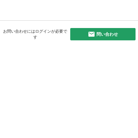
お問い合わせにはログインが必要で
問い合わせ
す
初めての方へ
利用規約
プライバシーポリシー
プライバシー・ステートメント
健全化に資する運用方針
お問い合わせ
運営会社
サイトマップ
ご利用ガイド
フリーワードで探す
PC版で表示
都道府県選択
特定商取引法の表示
利用者情報の外部送信について