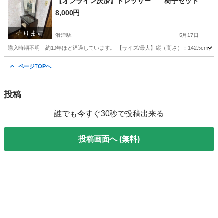
【オンライン決済】ドレッサー 椅子セット
8,000円
売ります
滑津駅
5月17日
購入時期不明 約10年ほど経過しています。 【サイズ/最大】縦（高さ）：142.5cm、
長野
佐久市
滑津駅
ドレッサー
コンセント
ページTOPへ
投稿
誰でも今すぐ30秒で投稿出来る
投稿画面へ (無料)