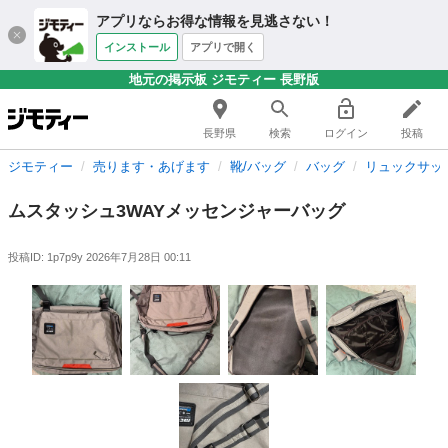
アプリならお得な情報を見逃さない！
インストール
アプリで開く
地元の掲示板 ジモティー 長野版
長野県
検索
ログイン
投稿
ジモティー
売ります・あげます
靴/バッグ
バッグ
リュックサッ
ムスタッシュ3WAYメッセンジャーバッグ
投稿ID: 1p7p9y
2026年7月28日 00:11