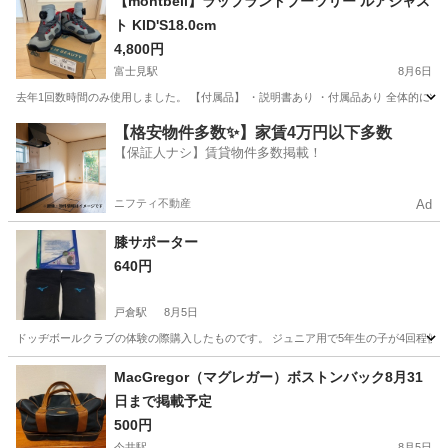
【montbell】ラップランドブーツリー ルアジャス
ト KID'S18.0cm
4,800円
富士見駅
8月6日
去年1回数時間のみ使用しました。 【付属品】 ・説明書あり ・付属品あり 全体的に状
長野
諏訪郡
富士見駅
靴
【格安物件多数✨】家賃4万円以下多数
【保証人ナシ】賃貸物件多数掲載！
ニフティ不動産
Ad
膝サポーター
640円
戸倉駅
8月5日
ドッヂボールクラブの体験の際購入したものです。 ジュニア用で5年生の子が4回程使用しま
長野
千曲市
戸倉駅
バッグ
クラブ
MacGregor（マグレガー）ボストンバック8月31
日まで掲載予定
500円
今井駅
8月5日