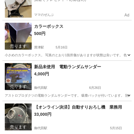
ママのぜんぶ
Ad
カラーボックス
500円
売ります
滑津駅
5月16日
小さめのカラーボックス。 写真のとおり1箇所傷がありますが状態は良いです。 色 ブラウン系 
長野
佐久市
滑津駅
収納家具
状態
新品未使用 電動ランダムサンダー
4,000円
売ります
御代田駅
6月26日
アストロプロダクツの電動ランダムサンダーです。 吸塵パックが付いています。 別途保
長野
北佐久郡
御代田駅
その他
ランダムサンダー
【オンライン決済】自動すりおろし機 業務用
33,000円
売ります
御代田駅
5月15日