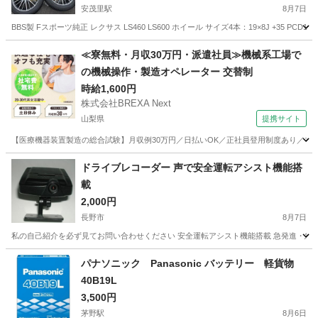
安茂里駅
8月7日
BBS製 Fスポーツ純正 レクサス LS460 LS600 ホイール サイズ4本：19×8J +3
長野
長野市
安茂里駅
タイヤ、ホイール
≪寮無料・月収30万円・派遣社員≫機械系工場で
の機械操作・製造オペレーター 交替制
時給1,600円
株式会社BREXA Next
山梨県
提携サイト
【医療機器装置製造の総合試験】月収例30万円／日払いOK／正社員登用制度あり／マイカ
山梨
その他
ドライブレコーダー 声で安全運転アシスト機能搭
載
2,000円
長野市
8月7日
私の自己紹介を必ず見てお問い合わせください 安全運転アシスト機能搭載 急発進・急ブ
長野
長野市
その他
事故
パナソニック Panasonic バッテリー 軽貨物
40B19L
3,500円
茅野駅
8月6日