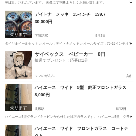
黄ばみ、汚れございます。 画像にて判断よろしくお願い致します。
長野
諏訪郡
下諏訪駅
外装、車外用品
200系
デイトナ メッキ 15インチ 139.7
30,000円
売ります
下諏訪駅
8月3日
タイヤホイールセット ホイール：デイトナメッキ ホイールサイズ：7J-15インチオフセット
長野
諏訪郡
下諏訪駅
タイヤ、ホイール
メッキ
サイベックス ベビーカー 0円
抽選でプレゼント！応募は1分
ママのぜんぶ
Ad
ハイエース ワイド 5型 純正フロントガラス
8,000円
売ります
北殿駅
8月2日
ハイエース5型グランドキャビンから外した純正ガラスです。 ハイエース5型 グランド
長野
上伊那郡
北殿駅
外装、車外用品
フロントガラス
ハイエース ワイド フロントガラス コートテ
クト