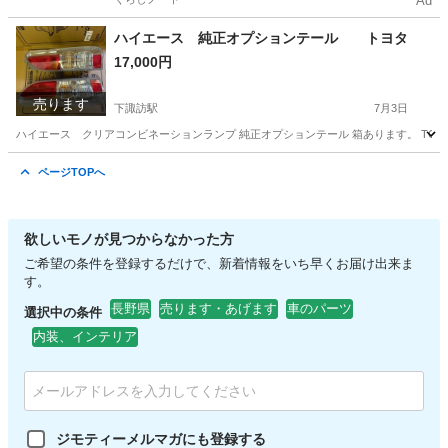
Ad
ハイエース 純正オプションテール トヨタ
17,000円
売ります
下諏訪駅
7月3日
ハイエース クリアコンビネーションランプ 純正オプションテール 箱あります。 TOYO
長野
諏訪郡
下諏訪駅
外装、車外用品
テール
ページTOPへ
欲しいモノが見つからなかった方
ご希望の条件を登録するだけで、新着情報をいち早くお届け出来ま
す。
長野県
売ります・あげます
車のパーツ
選択中の条件
内装、インテリア
ジモティーメルマガにも登録する