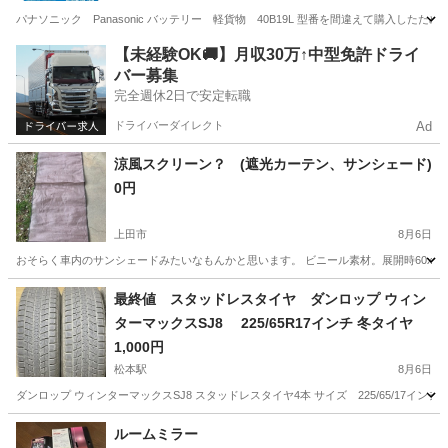
パナソニック Panasonic バッテリー 軽貨物 40B19L 型番を間違えて購入
長野
茅野市
茅野駅
その他
【未経験OK🚚】月収30万↑中型免許ドライ
バー募集
完全週休2日で安定転職
ドライバーダイレクト
Ad
涼風スクリーン？ (遮光カーテン、サンシェード)
0円
上田市
8月6日
おそらく車内のサンシェードみたいなもんかと思います。 ビニール素材。展開時60x1
長野
上田市
内装、インテリア
サンシェード
最終値 スタッドレスタイヤ ダンロップ ウィン
ターマックスSJ8 225/65R17インチ 冬タイヤ
1,000円
松本駅
8月6日
ダンロップ ウィンターマックスSJ8 スタッドレスタイヤ4本 サイズ 225/65/17インチ
長野
松本市
松本駅
タイヤ、ホイール
ルームミラー