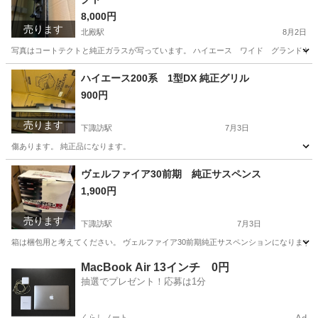
8,000円
売ります
北殿駅
8月2日
写真はコートテクトと純正ガラスが写っています。 ハイエース ワイド グランドキャビ
長野
上伊那郡
北殿駅
外装、車外用品
ハイエース200系 1型DX 純正グリル
900円
売ります
下諏訪駅
7月3日
傷あります。 純正品になります。
長野
諏訪郡
下諏訪駅
外装、車外用品
ヴェルファイア30前期 純正サスペンス
1,900円
売ります
下諏訪駅
7月3日
箱は梱包用と考えてください。 ヴェルファイア30前期純正サスペンションになります。 AG
長野
諏訪郡
下諏訪駅
外装、車外用品
MacBook Air 13インチ 0円
抽選でプレゼント！応募は1分
くらしノート