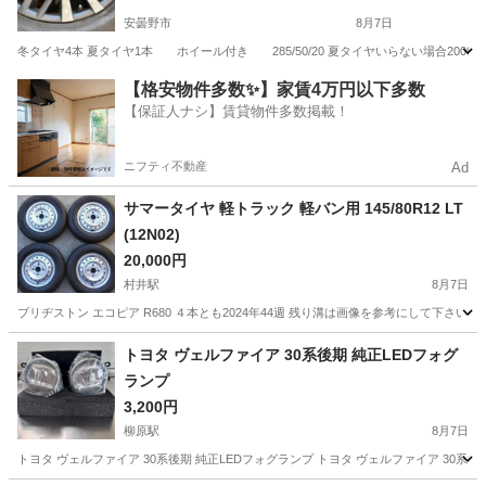
安曇野市
8月7日
冬タイヤ4本 夏タイヤ1本 ホイール付き 285/50/20 夏タイヤいらない場合20000
長野
安曇野市
タイヤ、ホイール
【格安物件多数✨】家賃4万円以下多数
【保証人ナシ】賃貸物件多数掲載！
ニフティ不動産
Ad
サマータイヤ 軽トラック 軽バン用 145/80R12 LT
(12N02)
20,000円
村井駅
8月7日
ブリヂストン エコピア R680 ４本とも2024年44週 残り溝は画像を参考にして下さい ホイー
長野
松本市
村井駅
タイヤ、ホイール
R12
トヨタ ヴェルファイア 30系後期 純正LEDフォグ
ランプ
3,200円
柳原駅
8月7日
トヨタ ヴェルファイア 30系後期 純正LEDフォグランプ トヨタ ヴェルファイア 3