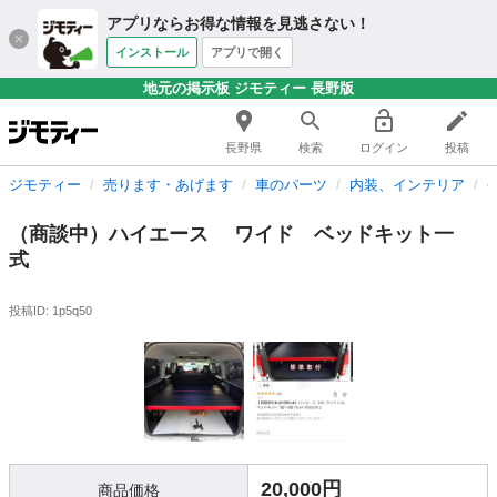
アプリならお得な情報を見逃さない！
インストール
アプリで開く
地元の掲示板 ジモティー 長野版
長野県
検索
ログイン
投稿
ジモティー
売ります・あげます
車のパーツ
内装、インテリア
（商談中）ハイエース ワイド ベッドキット一
式
投稿ID: 1p5q50
20,000円
商品価格