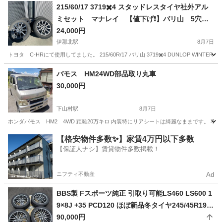
長野
長野市
柳原駅
パーツ
フォグランプ
215/60/17 3719✖️4 スタッドレスタイヤ社外アル
ミセット マナレイ 【値下げ❗️】バリ山 5穴 1
7 7J CH-R など
24,000円
伊那北駅
8月7日
トヨタ C-HRにて使用してました。 215/60R/17 バリ山 3719✖️4 DUNLOP WINTER
長野
上伊那郡
伊那北駅
タイヤ、ホイール
マナレイ
バモス HM24WD部品取り丸車
30,000円
下山村駅
8月7日
ホンダバモス HM2 4WD 距離20万キロ 内装特にリアシートは綺麗なままです。
長野
下伊那郡
下山村駅
外装、車外用品
【格安物件多数✨】家賃4万円以下多数
【保証人ナシ】賃貸物件多数掲載！
ニフティ不動産
Ad
BBS製 Fスポーツ純正 引取り可能LS460 LS600 1
9×8J +35 PCD120 ほぼ新品冬タイヤ245/45R19
タイヤケンダ2024製
90,000円