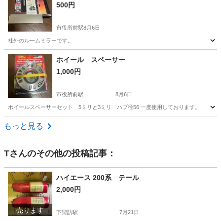
500円
市役所前駅
8月6日
社外のルームミラーです。
長野
長野市
市役所前駅
その他
ホイール スペーサー
1,000円
市役所前駅
8月6日
ホイールスペーサーセット 5ミリと3ミリ ハブ径56 一度使用しております。
長野
長野市
市役所前駅
その他
もっと見る
T
さんのその他の投稿記事：
ハイエース 200系 テール
2,000円
売ります
下諏訪駅
7月21日