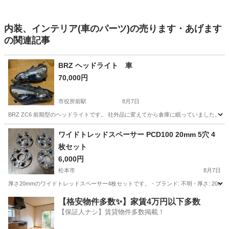
内装、インテリア(車のパーツ)の売ります・あげます
の関連記事
BRZ ヘッドライト 車
70,000円
市役所前駅
8月7日
BRZ ZC6 前期型のヘッドライトです。 社外品に変えてから倉庫に眠っていました。
長野
長野市
市役所前駅
外装、車外用品
ワイドトレッドスペーサー PCD100 20mm 5穴 4
枚セット
6,000円
松本市
8月7日
厚さ20mmのワイドトレッドスペーサー4枚セットです。 - ブランド: 不明 - 厚さ: 20mm - PCD: 10
長野
松本市
車のパーツ
【格安物件多数✨】家賃4万円以下多数
【保証人ナシ】賃貸物件多数掲載！