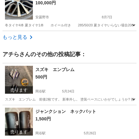
100,000円
安曇野市
8月7日
冬タイヤ4本 夏タイヤ1本 ホイール付き 285/50/20 夏タイヤいらない場合20000
長野
安曇野市
タイヤ、ホイール
もっと見る
アチら
さんのその他の投稿記事：
スズキ エンブレム
500円
売ります
岡谷駅
5月24日
スズキ エンブレム 前後2枚です。 新車外し。 塗装ベースにいかがでしょうか? 捨
長野
岡谷市
岡谷駅
外装、車外用品
エンブレム
ジャンクション ネックパット
1,500円
売ります
岡谷駅
5月26日