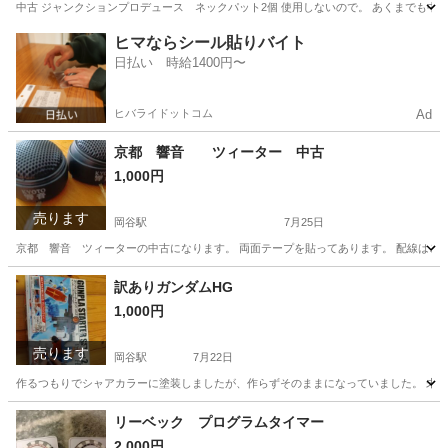
中古 ジャンクションプロデュース ネックパット2個 使用しないので。 あくまでも中古
長野
岡谷市
岡谷駅
内装、インテリア
ジャンクション
ヒマならシール貼りバイト
日払い 時給1400円〜
ヒバライドットコム
Ad
京都 響音 ツィーター 中古
1,000円
売ります
岡谷駅
7月25日
京都 響音 ツィーターの中古になります。 両面テープを貼ってあります。 配線はご
長野
岡谷市
岡谷駅
カーオーディオ
訳ありガンダムHG
1,000円
売ります
岡谷駅
7月22日
作るつもりでシャアカラーに塗装しましたが、作らずそのままになっていました。 未組
長野
岡谷市
岡谷駅
模型、プラモデル
リーベック プログラムタイマー
2,000円