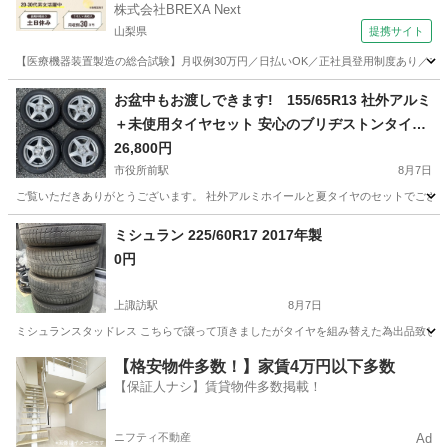
株式会社BREXA Next
山梨県
提携サイト
【医療機器装置製造の総合試験】月収例30万円／日払いOK／正社員登用制度あり／マイカ
山梨
その他
お盆中もお渡しできます! 155/65R13 社外アルミ
＋未使用タイヤセット 安心のブリヂストンタイヤ
付 NEWNO 未使用ラベル付 ワゴンR MRワゴン パ
26,800円
レット等に！
市役所前駅
8月7日
ご覧いただきありがとうございます。 社外アルミホイールと夏タイヤのセットでございます。 バ
長野
長野市
市役所前駅
タイヤ、ホイール
タイヤ
ミシュラン 225/60R17 2017年製
0円
上諏訪駅
8月7日
ミシュランスタッドレス こちらで譲って頂きましたがタイヤを組み替えた為出品致します。
長野
諏訪市
上諏訪駅
タイヤ、ホイール
ミシュラン
【格安物件多数！】家賃4万円以下多数
【保証人ナシ】賃貸物件多数掲載！
ニフティ不動産
Ad