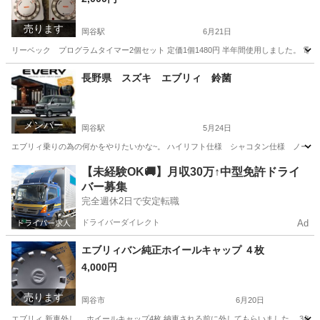
売ります
岡谷駅
6月21日
リーベック プログラムタイマー2個セット 定価1個1480円 半年間使用しました。 電化
長野
岡谷市
岡谷駅
その他
長野県 スズキ エブリィ 鈴菌
メンバー
岡谷駅
5月24日
エブリィ乗りの為の何かをやりたいかな~。 ハイリフト仕様 シャコタン仕様 ノーマル
長野
岡谷市
岡谷駅
その他
車中泊
【未経験OK🚚】月収30万↑中型免許ドライ
バー募集
完全週休2日で安定転職
ドライバーダイレクト
Ad
エブリィバン純正ホイールキャップ ４枚
4,000円
売ります
岡谷市
6月20日
エブリィ 新車外し。 ホイールキャップ4枚 納車される前に外してもらいました。 3年