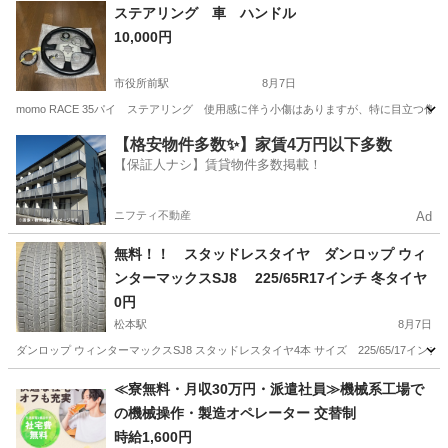
長野
長野市
市役所前駅
その他
ステアリング 車 ハンドル
10,000円
市役所前駅
8月7日
momo RACE 35パイ ステアリング 使用感に伴う小傷はありますが、特に目立つ
長野
長野市
市役所前駅
内装、インテリア
【格安物件多数✨】家賃4万円以下多数
【保証人ナシ】賃貸物件多数掲載！
ニフティ不動産
Ad
無料！！ スタッドレスタイヤ ダンロップ ウィ
ンターマックスSJ8 225/65R17インチ 冬タイヤ
0円
松本駅
8月7日
ダンロップ ウィンターマックスSJ8 スタッドレスタイヤ4本 サイズ 225/65/17インチ
長野
松本市
松本駅
タイヤ、ホイール
≪寮無料・月収30万円・派遣社員≫機械系工場で
の機械操作・製造オペレーター 交替制
時給1,600円