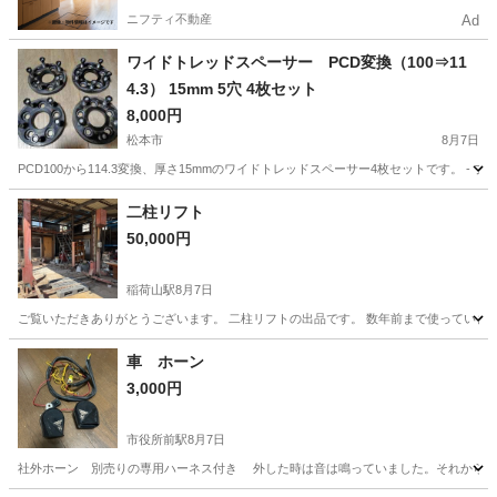
ニフティ不動産
Ad
ワイドトレッドスペーサー PCD変換（100⇒11
4.3） 15mm 5穴 4枚セット
8,000円
松本市
8月7日
PCD100から114.3変換、厚さ15mmのワイドトレッドスペーサー4枚セットです。 - ブランド: 不明 - 厚さ
長野
松本市
車のパーツ
二柱リフト
50,000円
稲荷山駅
8月7日
ご覧いただきありがとうございます。 二柱リフトの出品です。 数年前まで使っていまし
長野
長野市
稲荷山駅
その他
車 ホーン
3,000円
市役所前駅
8月7日
社外ホーン 別売りの専用ハーネス付き 外した時は音は鳴っていました。それから1