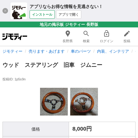
アプリならお得な情報を見逃さない！
インストール
アプリで開く
地元の掲示板 ジモティー 長野版
長野県
検索
ログイン
投稿
ジモティー
売ります・あげます
車のパーツ
内装、インテリア
ウッド ステアリング 旧車 ジムニー
投稿ID: 1p5s9n
8,000円
価格