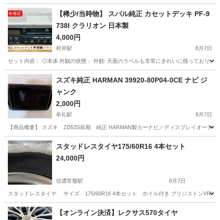
【稀少/当時物】 スバル純正 カセットデッキ PF-9
738I クラリオン 日本製
4,000円
村井駅
8月7日
セット内容： ◎本体 外観の状態： 外観: 天面のラベルも非常にきれいに残っており、
長野
松本市
村井駅
カーオーディオ
スズキ純正 HARMAN 39920-80P04-0CE ナビ ジ
ャンク
2,000円
牟礼駅
8月7日
【商品概要】 スズキ ZD53S前期 純正 HARMAN製カーナビ／ディスプレイオーディオです
長野
上水内郡
牟礼駅
カーオーディオ
スタッドレスタイヤ175/60R16 4本セット
24,000円
信濃常盤駅
8月7日
スタッドレスタイヤ サイズ 175/60R16 4本セット ホイル付き ブリジストンVRX2
長野
大町市
信濃常盤駅
タイヤ、ホイール
ラクティス
【オンライン決済】レクサス570タイヤ