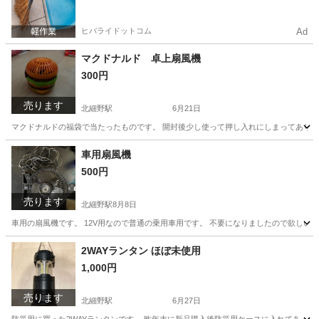
ヒバライドットコム
Ad
マクドナルド 卓上扇風機
300円
売ります
北細野駅
6月21日
マクドナルドの福袋で当たったものです。 開封後少し使って押し入れにしまってありまし
長野
北安曇郡
北細野駅
その他
車用扇風機
500円
売ります
北細野駅
8月8日
車用の扇風機です。 12V用なので普通の乗用車用です。 不要になりましたので欲しい
長野
北安曇郡
北細野駅
その他
2WAYランタン ほぼ未使用
1,000円
売ります
北細野駅
6月27日