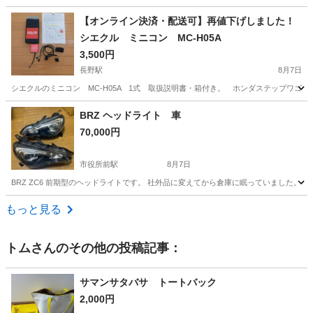
長野
長野市
メンテナンス用品
充電器
【オンライン決済・配送可】再値下げしました！
シエクル ミニコン MC-H05A
3,500円
長野駅
8月7日
シエクルのミニコン MC-H05A 1式 取扱説明書・箱付き。 ホンダステップワゴ
長野
長野市
長野駅
その他
シエクル
BRZ ヘッドライト 車
70,000円
市役所前駅
8月7日
BRZ ZC6 前期型のヘッドライトです。 社外品に変えてから倉庫に眠っていました。
長野
長野市
市役所前駅
外装、車外用品
もっと見る
トム
さんのその他の投稿記事：
サマンサタバサ トートバック
2,000円