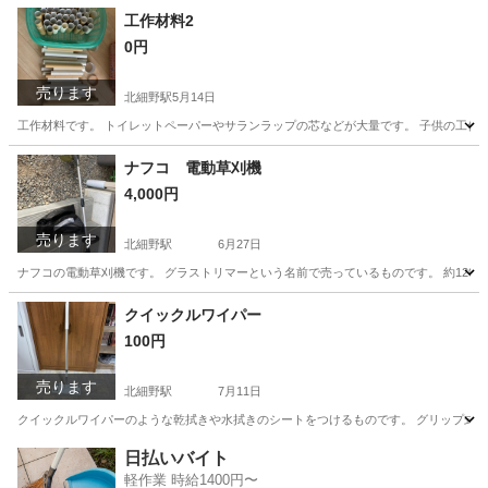
長野
北安曇郡
北細野駅
テレビゲーム
ナーフ
工作材料2
0円
売ります
北細野駅
5月14日
工作材料です。 トイレットペーパーやサランラップの芯などが大量です。 子供の工作
長野
北安曇郡
北細野駅
その他
トイレットペーパー
ナフコ 電動草刈機
4,000円
売ります
北細野駅
6月27日
ナフコの電動草刈機です。 グラストリマーという名前で売っているものです。 約1200
長野
北安曇郡
北細野駅
その他
草刈機
クイックルワイパー
100円
売ります
北細野駅
7月11日
クイックルワイパーのような乾拭きや水拭きのシートをつけるものです。 グリップ式
長野
北安曇郡
北細野駅
掃除用具
日払いバイト
軽作業 時給1400円〜