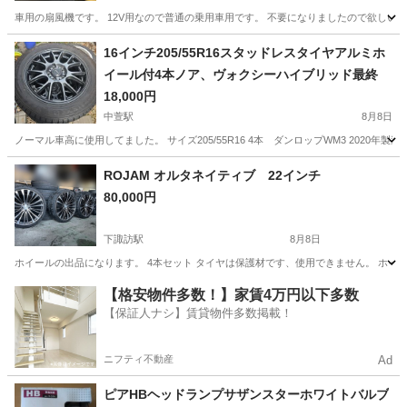
車用の扇風機です。 12V用なので普通の乗用車用です。 不要になりましたので欲しい
長野
北安曇郡
北細野駅
その他
16インチ205/55R16スタッドレスタイヤアルミホ
イール付4本ノア、ヴォクシーハイブリッド最終
18,000円
中萱駅
8月8日
ノーマル車高に使用してました。 サイズ205/55R16 4本 ダンロップWM3 2020年製造で
長野
安曇野市
中萱駅
タイヤ、ホイール
アルミ
ROJAM オルタネイティブ 22インチ
80,000円
下諏訪駅
8月8日
ホイールの出品になります。 4本セット タイヤは保護材です、使用できません。 ホイ
長野
諏訪郡
下諏訪駅
タイヤ、ホイール
【格安物件多数！】家賃4万円以下多数
【保証人ナシ】賃貸物件多数掲載！
ニフティ不動産
Ad
ピアHBヘッドランプサザンスターホワイトバルブ