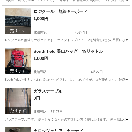
防災用に買った2WAYランタンです。 昨年末に新品購入後防災用ケースに入れてあった
長野
北安曇郡
北細野駅
照明器具
ランタン
ロジクール 無線キーボード
1,000円
売ります
北細野駅
6月27日
ロジクールの無線キーボードです！ デスクトップパソコンを処分したため不要になりました
長野
北安曇郡
北細野駅
その他
ロジクール
South field 登山バッグ 45リットル
1,000円
売ります
北細野駅
6月27日
South fieldの45リットルの登山バッグです。 古いものですが、まだ使えます。 雑嚢
長野
北安曇郡
北細野駅
その他
ガラステーブル
0円
売ります
北細野駅
6月27日
ガラステーブルです。 使用しなくなったので欲しい方に差し上げます。 使用感は少しあり
長野
北安曇郡
北細野駅
家具
ガラス
カロッツェリア カーナビ