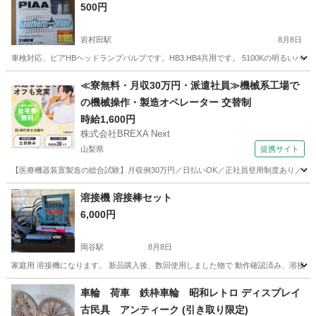
500円
岩村田駅
8月8日
車検対応、ピアHBヘッドランプバルブです。HB3.HB4共用です。 5100Kの明る
長野
佐久市
岩村田駅
パーツ
≪寮無料・月収30万円・派遣社員≫機械系工場で
の機械操作・製造オペレーター 交替制
時給1,600円
株式会社BREXA Next
山梨県
提携サイト
【医療機器装置製造の総合試験】月収例30万円／日払いOK／正社員登用制度あり／マイカ
山梨
その他
溶接機 溶接棒セット
6,000円
岡谷駅
8月8日
家庭用 溶接機になります。 新品購入後、数回使用しました物で 動作確認済み、溶接棒セ
長野
岡谷市
岡谷駅
その他
溶接機
車輪 荷車 鉄枠車輪 昭和レトロ ディスプレイ
古民具 アンティーク (引き取り限定)