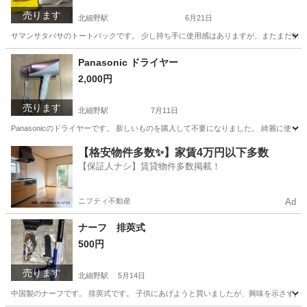
売ります
北細野駅
6月21日
サマンサタバサのトートバックです。 少し持ち手に使用感はありますが、またまだ使えま
長野
北安曇郡
北細野駅
バッグ
Panasonic ドライヤー
2,000円
売ります
北細野駅
7月11日
Panasonicのドライヤーです。 新しいものを購入して不要になりました。 綺麗に使っ
長野
北安曇郡
北細野駅
生活家電
ドライヤー
【格安物件多数✨】家賃4万円以下多数
【保証人ナシ】賃貸物件多数掲載！
ニフティ不動産
Ad
ナーフ 排莢式
500円
売ります
北細野駅
5月14日
中国製のナーフです。 排莢式です。 子供にあげようと買いましたが、興味を示さずあ