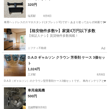
320円
塩尻駅
8月8日
車用ヘッドレスのスマホスタンド(タブレット可)です✨ あまり使っておらず綺麗です☺
長野
塩尻市
塩尻駅
アクセサリー
【格安物件多数✨】家賃4万円以下多数
【保証人ナシ】賃貸物件多数掲載！
ニフティ不動産
Ad
D.A.D ギャルソン クラウン 芳香剤 ケース 3個セッ
ト
1,024円
三才駅
8月8日
D.A.D（ギャルソン）のクラウン型芳香剤ケース3個セットです。 車内インテリアとし
長野
長野市
三才駅
内装、インテリア
D.A.D
車用扇風機
500円
北細野駅
8月8日