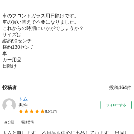
車のフロントガラス用日除けです。

車の買い替えで不要になりました。

これからの時期にいかがでしょうか？

サイズは

縦約90センチ

横約130センチ

車

カー用品

日除け
投稿者
投稿
164
件
トム
男性
フォローする
5.0
(
117
)
身分証
電話番号
トムと申します。 不用品を中心に出品しています。 出品し