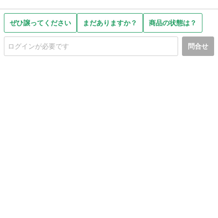
ぜひ譲ってください
まだありますか？
商品の状態は？
問合せ
初めての方へ
利用規約
プライバシーポリシー
プライバシー・ステートメント
健全化に資する運用方針
お問い合わせ
運営会社
サイトマップ
ご利用ガイド
フリーワードで探す
PC版で表示
都道府県選択
特定商取引法の表示
利用者情報の外部送信について