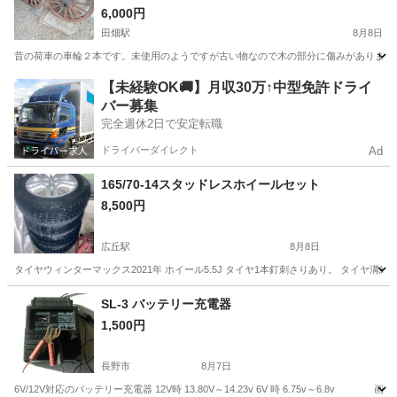
6,000円
田畑駅
8月8日
昔の荷車の車輪２本です。未使用のようですが古い物なので木の部分に傷みがあります。
長野
上伊那郡
田畑駅
タイヤ、ホイール
【未経験OK🚚】月収30万↑中型免許ドライ
バー募集
完全週休2日で安定転職
ドライバーダイレクト
Ad
165/70-14スタッドレスホイールセット
8,500円
広丘駅
8月8日
タイヤウィンターマックス2021年 ホイール5.5J タイヤ1本釘刺さりあり。 タイヤ
長野
塩尻市
広丘駅
タイヤ、ホイール
SL-3 バッテリー充電器
1,500円
スタッドレスホイールセット
長野市
8月7日
6V/12V対応のバッテリー充電器 12V時 13.80V～14.23v 6V 時 6.75v～6.