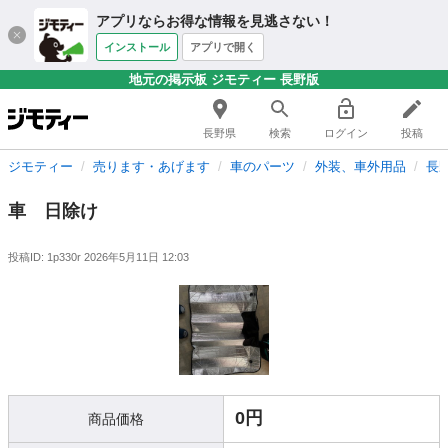
アプリならお得な情報を見逃さない！
インストール
アプリで開く
地元の掲示板 ジモティー 長野版
長野県
検索
ログイン
投稿
ジモティー
売ります・あげます
車のパーツ
外装、車外用品
長
車 日除け
投稿ID: 1p330r
2026年5月11日 12:03
0円
商品価格