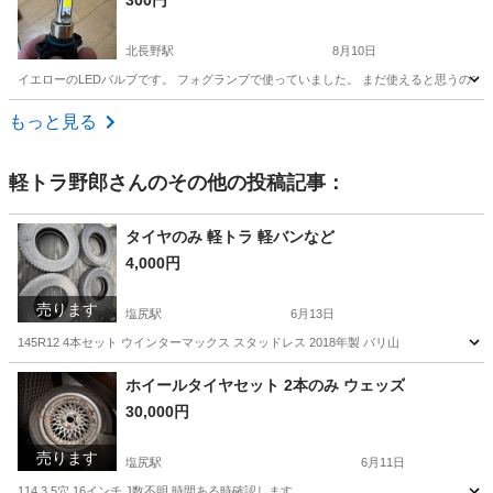
300円
北長野駅
8月10日
イエローのLEDバルブです。 フォグランプで使っていました。 まだ使えると思うの
長野
長野市
北長野駅
車のパーツ
もっと見る
軽トラ野郎
さんのその他の投稿記事：
タイヤのみ 軽トラ 軽バンなど
4,000円
売ります
塩尻駅
6月13日
145R12 4本セット ウインターマックス スタッドレス 2018年製 バリ山
長野
塩尻市
塩尻駅
タイヤ、ホイール
ホイールタイヤセット 2本のみ ウェッズ
30,000円
売ります
塩尻駅
6月11日
114.3 5穴 16インチ J数不明 時間ある時確認します