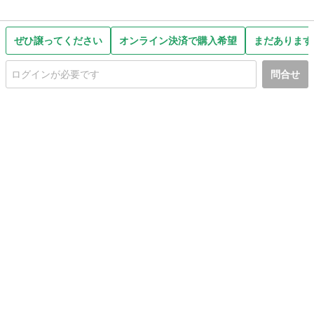
ぜひ譲ってください
オンライン決済で購入希望
まだあります
問合せ
初めての方へ
利用規約
プライバシーポリシー
プライバシー・ステートメント
健全化に資する運用方針
お問い合わせ
運営会社
サイトマップ
ご利用ガイド
フリーワードで探す
PC版で表示
都道府県選択
特定商取引法の表示
利用者情報の外部送信について