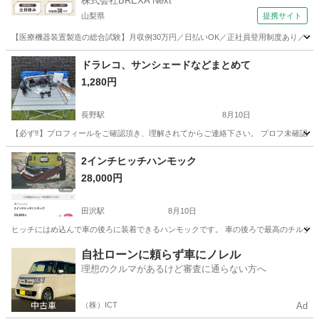
株式会社BREXA Next
山梨県
提携サイト
【医療機器装置製造の総合試験】月収例30万円／日払いOK／正社員登用制度あり／マイカ
山梨
その他
ドラレコ、サンシェードなどまとめて
1,280円
長野駅
8月10日
【必ず‼️】プロフィールをご確認頂き、理解されてからご連絡下さい。 プロフ未確認の
長野
長野市
長野駅
その他
2インチヒッチハンモック
28,000円
田沢駅
8月10日
ヒッチにはめ込んで車の後ろに装着できるハンモックです。 車の後ろで最高のチルタイム
長野
安曇野市
田沢駅
その他
自社ローンに頼らず車にノレル
理想のクルマがあるけど審査に通らない方へ
（株）ICT
Ad