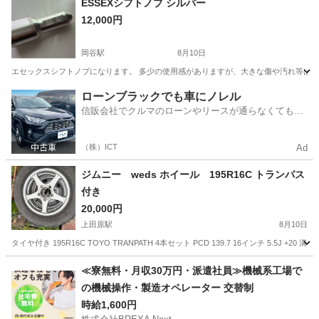
ESSEXシフトノブ シルバー
12,000円
岡谷駅
8月10日
エセックスシフトノブになります。 多少の使用感がありますが、大きな傷や汚れ等はござ
長野
岡谷市
岡谷駅
内装、インテリア
ローンブラックでも車にノレル
信販会社でクルマのローンやリースが通らなくてもク
ルマをご利用いただけるサービスがあります！
（株）ICT
Ad
ジムニー weds ホイール 195R16C トランパス
付き
20,000円
上田原駅
8月10日
タイヤ付き 195R16C TOYO TRANPATH 4本セット PCD 139.7 16インチ 5.5
長野
上田市
上田原駅
タイヤ、ホイール
≪寮無料・月収30万円・派遣社員≫機械系工場で
の機械操作・製造オペレーター 交替制
時給1,600円