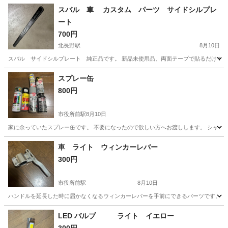
スバル 車 カスタム パーツ サイドシルプレ
ート
700円
北長野駅
8月10日
スバル サイドシルプレート 純正品です。 新品未使用品、両面テープで貼るだけです。 純
長野
長野市
北長野駅
車のパーツ
カスタム
スプレー缶
800円
市役所前駅
8月10日
家に余っていたスプレー缶です。 不要になったので欲しい方へお渡しします。 シャー
長野
長野市
市役所前駅
その他
スプレー缶
車 ライト ウィンカーレバー
300円
市役所前駅
8月10日
ハンドルを延長した時に届かなくなるウィンカーレバーを手前にできるパーツです。 1
長野
長野市
市役所前駅
その他
LED バルブ ライト イエロー