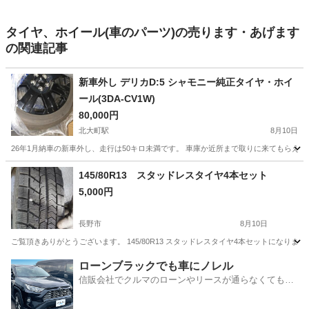
タイヤ、ホイール(車のパーツ)の売ります・あげます
の関連記事
新車外し デリカD:5 シャモニー純正タイヤ・ホイ
ール(3DA-CV1W)
80,000円
北大町駅
8月10日
26年1月納車の新車外し、走行は50キロ未満です。 車庫か近所まで取りに来てもらえ
長野
大町市
北大町駅
タイヤ、ホイール
シャモニー
145/80R13 スタッドレスタイヤ4本セット
5,000円
長野市
8月10日
ご覧頂きありがとうございます。 145/80R13 スタッドレスタイヤ4本セットになりま
長野
長野市
タイヤ、ホイール
R13
ローンブラックでも車にノレル
信販会社でクルマのローンやリースが通らなくてもク
ルマをご利用いただけるサービスがあります！