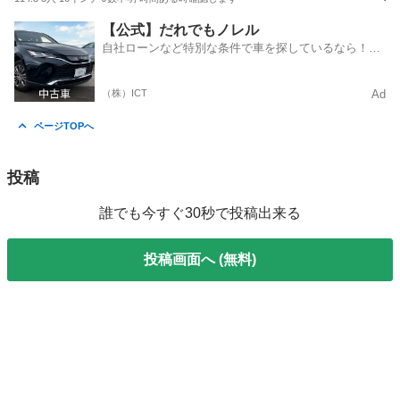
長野
塩尻市
塩尻駅
タイヤ、ホイール
【公式】だれでもノレル
自社ローンなど特別な条件で車を探しているなら！金
利0%で車をご提供、ノレル独自与信システム。
（株）ICT
Ad
ページTOPへ
投稿
誰でも今すぐ30秒で投稿出来る
投稿画面へ (無料)