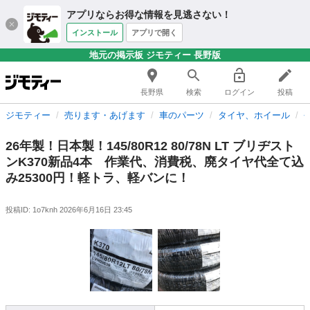
アプリならお得な情報を見逃さない！
インストール
アプリで開く
地元の掲示板 ジモティー 長野版
長野県
検索
ログイン
投稿
ジモティー
売ります・あげます
車のパーツ
タイヤ、ホイール
26年製！日本製！145/80R12 80/78N LT ブリヂスト
ンK370新品4本 作業代、消費税、廃タイヤ代全て込
み25300円！軽トラ、軽バンに！
投稿ID: 1o7knh
2026年6月16日 23:45