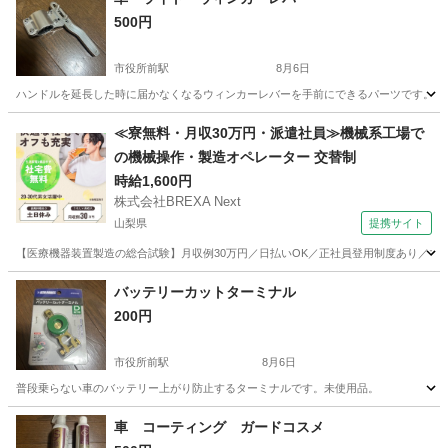
500円
市役所前駅
8月6日
ハンドルを延長した時に届かなくなるウィンカーレバーを手前にできるパーツです。 1
長野
長野市
市役所前駅
その他
≪寮無料・月収30万円・派遣社員≫機械系工場で
の機械操作・製造オペレーター 交替制
時給1,600円
株式会社BREXA Next
山梨県
提携サイト
【医療機器装置製造の総合試験】月収例30万円／日払いOK／正社員登用制度あり／マイカ
山梨
その他
バッテリーカットターミナル
200円
市役所前駅
8月6日
普段乗らない車のバッテリー上がり防止するターミナルです。未使用品。
長野
長野市
市役所前駅
その他
車 コーティング ガードコスメ