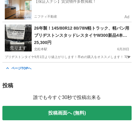
【保証人ナシ】賃貸物件多数掲載！
ニフティ不動産
Ad
26年製！145/80R12 80/78N軽トラック、軽バン用
ブリヂストンスタッドレスタイヤW300新品4本25
300円！
25,300円
売ります
北松本駅
6月20日
ブリヂストンタイヤ9月1日より値上がりします！早めの購入をオススメします！ 写真は使い
長野
松本市
北松本駅
タイヤ、ホイール
タイヤ
ページTOPへ
投稿
誰でも今すぐ30秒で投稿出来る
投稿画面へ (無料)