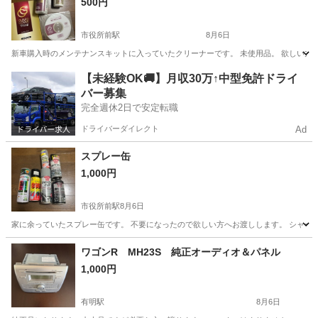
500円
市役所前駅
8月6日
新車購入時のメンテナンスキットに入っていたクリーナーです。 未使用品。 欲しい方
長野
長野市
市役所前駅
メンテナンス用品
【未経験OK🚚】月収30万↑中型免許ドライ
バー募集
完全週休2日で安定転職
ドライバーダイレクト
Ad
スプレー缶
1,000円
市役所前駅
8月6日
家に余っていたスプレー缶です。 不要になったので欲しい方へお渡しします。 シャー
長野
長野市
市役所前駅
その他
スプレー缶
ワゴンR MH23S 純正オーディオ＆パネル
1,000円
有明駅
8月6日