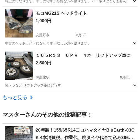
純正品になります、中古品ですが必要な方へ譲ります。 ハーネスはまりません。
長野
安曇野市
有明駅
カーオーディオ
ワゴンR
モコMG21S ヘッドライト
1,000円
安曇野市
8月6日
中古のヘッドライトになります、欲しい方へ譲ります。
長野
安曇野市
外装、車外用品
ヘッドライト
１６５R１３ ６ＰＲ ４本 リフトアップ車に
2,500円
伊那北駅
8月6日
軽トラなど リフトアップ車にどうぞ
長野
伊那市
伊那北駅
タイヤ、ホイール
R13
もっと見る
マスター
さんのその他の投稿記事：
26年製！155/65R14ヨコハマタイヤBluEarth-03C
K 4本消費税、作業代、廃タイヤ代全て込み39600