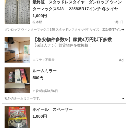
最終値 スタッドレスタイヤ ダンロップ ウィン
ターマックスSJ8 225/65R17インチ 冬タイヤ
1,000円
松本駅
8月6日
ダンロップ ウィンターマックスSJ8 スタッドレスタイヤ4本 サイズ 225/65/17インチ
長野
松本市
松本駅
タイヤ、ホイール
【格安物件多数✨】家賃4万円以下多数
【保証人ナシ】賃貸物件多数掲載！
ニフティ不動産
Ad
ルームミラー
500円
市役所前駅
8月6日
社外のルームミラーです。
長野
長野市
市役所前駅
その他
ホイール スペーサー
1,000円