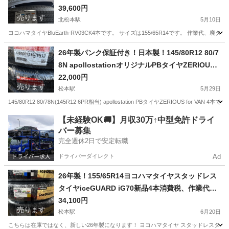
円！
39,600円
売ります
北松本駅
5月10日
ヨコハマタイヤBluEarth-RV03CK4本です。 サイズは155/65R14です。 作
長野
松本市
北松本駅
タイヤ、ホイール
BluEarth
26年製パンク保証付き！日本製！145/80R12 80/7
8N apollostationオリジナルPBタイヤZERIOUS4
本 消費税、作業代、廃タイヤ代全て込み22000
22,000円
売ります
円！
松本駅
5月29日
145/80R12 80/78N(145R12 6PR相当) apollostation PBタイヤZERIOUS
長野
松本市
松本駅
タイヤ、ホイール
タイヤ
【未経験OK🚚】月収30万↑中型免許ドライ
バー募集
完全週休2日で安定転職
ドライバーダイレクト
Ad
26年製！155/65R14ヨコハマタイヤスタッドレス
タイヤiceGUARD iG70新品4本消費税、作業代、
廃タイヤ代、全て込み34100円！
34,100円
売ります
松本駅
6月20日
こちらは在庫ではなく、新しい26年製になります！ ヨコハマタイヤ スタッドレスタイヤ I