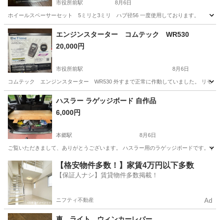
市役所前駅
8月6日
ホイールスペーサーセット 5ミリと3ミリ ハブ径56 一度使用しております。
長野
長野市
市役所前駅
その他
エンジンスターター コムテック WR530
20,000円
市役所前駅
8月6日
コムテック エンジンスターター WR530 外すまで正常に作動していました。 リモ
長野
長野市
市役所前駅
車のパーツ
ハスラー ラゲッジボード 自作品
6,000円
本郷駅
8月6日
ご覧いただきまして、ありがとうございます。 ハスラー用のラゲッジボードです。 自作なの
長野
長野市
本郷駅
内装、インテリア
【格安物件多数！】家賃4万円以下多数
【保証人ナシ】賃貸物件多数掲載！
ニフティ不動産
Ad
車 ライト ウィンカーレバー