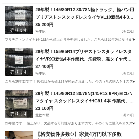
長野
松本市
松本駅
タイヤ、ホイール
タイヤ
26年製！145/80R12 80/78N軽トラック、軽バン用
ブリヂストンスタッドレスタイヤVL10新品4本352
00円！
35,200円
売ります
松本駅
6月20日
ブリヂストンタイヤ9月1日から値上がりを発表しました。こちらは26年製になりますので、
長野
松本市
松本駅
タイヤ、ホイール
タイヤ
26年製！155/65R14ブリヂストンスタッドレスタ
イヤVRX3新品4本作業代、消費税、廃タイヤ代全
て込み！37400円！
37,400円
売ります
松本駅
6月20日
こちら26年製です！ 9月1日から値上げが発表されました。今のうちの購入をオススメしま
長野
松本市
松本駅
タイヤ、ホイール
タイヤ
26年製！145/80R12 80/78N(145R12 6PR)ヨコハ
マタイヤ スタッドレスタイヤiG91 4本 作業代、消
費税全て込み23100円！
23,100円
売ります
北松本駅
6月20日
26年製です！ 値上がり、欠品する可能性がありますので、今のうちに購入をオススメします！ ヨコ
長野
松本市
北松本駅
タイヤ、ホイール
R12
【格安物件多数✨】家賃4万円以下多数