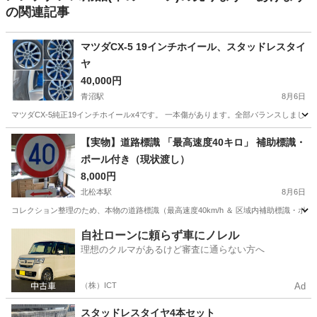
の関連記事
マツダCX-5 19インチホイール、スタッドレスタイ
ヤ
40,000円
青沼駅
8月6日
マツダCX-5純正19インチホイールx4です。 一本傷があります。全部バランスしました。 タ
長野
佐久市
青沼駅
タイヤ、ホイール
【実物】道路標識 「最高速度40キロ」 補助標識・
ポール付き（現状渡し）
8,000円
北松本駅
8月6日
コレクション整理のため、本物の道路標識（最高速度40km/h ＆ 区域内補助標識・ポ
長野
松本市
北松本駅
内装、インテリア
標識
自社ローンに頼らず車にノレル
理想のクルマがあるけど審査に通らない方へ
（株）ICT
Ad
スタッドレスタイヤ4本セット