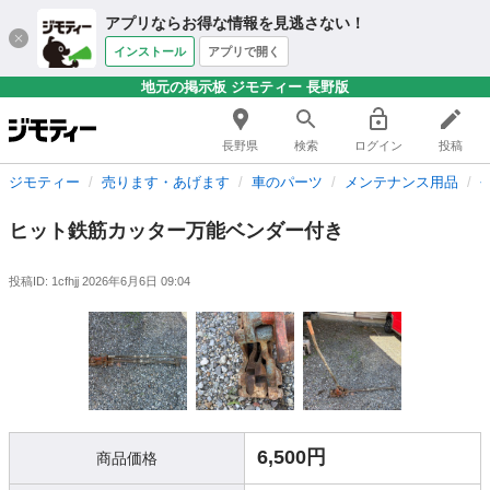
アプリならお得な情報を見逃さない！
インストール
アプリで開く
地元の掲示板 ジモティー 長野版
長野県
検索
ログイン
投稿
ジモティー
売ります・あげます
車のパーツ
メンテナンス用品
ヒット鉄筋カッター万能ベンダー付き
投稿ID: 1cfhjj
2026年6月6日 09:04
6,500円
商品価格