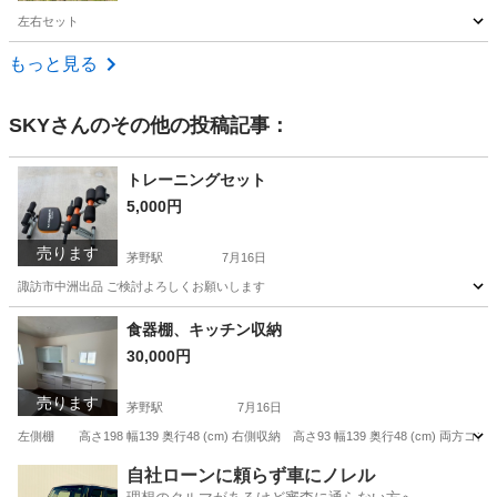
左右セット
長野
東御市
田中駅
パーツ
ドア
もっと見る
SKY
さんのその他の投稿記事：
トレーニングセット
5,000円
売ります
茅野駅
7月16日
諏訪市中洲出品 ご検討よろしくお願いします
長野
諏訪市
茅野駅
フィットネス、トレーニング
食器棚、キッチン収納
30,000円
売ります
茅野駅
7月16日
左側棚 高さ198 幅139 奥行48 (cm) 右側収納 高さ93 幅139 奥行48 (cm
長野
諏訪市
茅野駅
収納家具
自社ローンに頼らず車にノレル