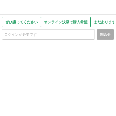
ぜひ譲ってください
オンライン決済で購入希望
まだあります
問合せ
初めての方へ
利用規約
プライバシーポリシー
プライバシー・ステートメント
健全化に資する運用方針
お問い合わせ
運営会社
サイトマップ
ご利用ガイド
フリーワードで探す
PC版で表示
都道府県選択
特定商取引法の表示
利用者情報の外部送信について