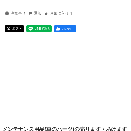
注意事項
通報
お気に入り 4
ポスト
いいね！
LINEで送る
メンテナンス用品(車のパーツ)の売ります・あげます