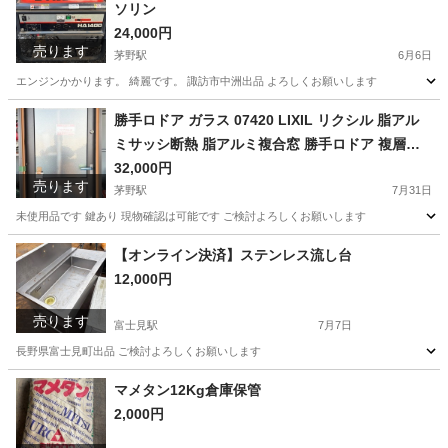
ソリン
24,000円
売ります
茅野駅
6月6日
エンジンかかります。 綺麗です。 諏訪市中洲出品 よろしくお願いします
長野
諏訪市
茅野駅
その他
ジェネレータ
勝手ロドア ガラス 07420 LIXIL リクシル 脂アル
ミサッシ断熱 脂アルミ複合窓 勝手ロドア 複層ガ
ラス リフォーム DIY
32,000円
売ります
茅野駅
7月31日
未使用品です 鍵あり 現物確認は可能です ご検討よろしくお願いします
長野
諏訪市
茅野駅
その他
複層ガラス
【オンライン決済】ステンレス流し台
12,000円
売ります
富士見駅
7月7日
長野県富士見町出品 ご検討よろしくお願いします
長野
諏訪郡
富士見駅
その他
流し台
マメタン12Kg倉庫保管
2,000円