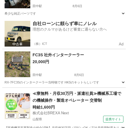
田中駅
8月6日
希少な純正パーツです
長野
上田市
田中駅
パーツ
FC3S
自社ローンに頼らず車にノレル
理想のクルマがあるけど審査に通らない方へ
（株）ICT
Ad
FC3S 社外インタークーラー
20,000円
田中駅
8月6日
RX-7FC3Sのインタークーラー当時物です HKSのキットらしいです
長野
上田市
田中駅
パーツ
FC3S
≪寮無料・月収30万円・派遣社員≫機械系工場で
の機械操作・製造オペレーター 交替制
時給1,600円
株式会社BREXA Next
山梨県
提携サイト
【医療機器装置製造の総合試験】月収例30万円／日払いOK／正社員登用制度あり／マイカ