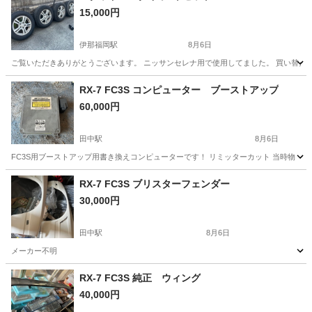
15,000円
伊那福岡駅
8月6日
ご覧いただきありがとうございます。 ニッサンセレナ用で使用してました。 買い替えて
長野
上伊那郡
伊那福岡駅
タイヤ、ホイール
タイヤ
RX-7 FC3S コンピューター ブーストアップ
60,000円
田中駅
8月6日
FC3S用ブーストアップ用書き換えコンピューターです！ リミッターカット 当時物
長野
上田市
田中駅
パーツ
FC3S
RX-7 FC3S ブリスターフェンダー
30,000円
田中駅
8月6日
メーカー不明
長野
上田市
田中駅
パーツ
FC3S
RX-7 FC3S 純正 ウィング
40,000円