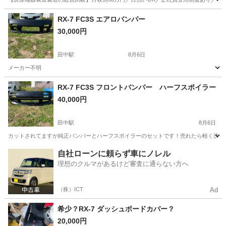
山梨
その他
RX-7 FC3S エアロバンパー
30,000円
田中駅
8月6日
メーカー不明
長野
上田市
田中駅
パーツ
FC3S
RX-7 FC3S フロントバンパー ハーフスポイラー
40,000円
田中駅
8月6日
カットされてますが純正バンパーとハーフスポイラーのセットです！売れたら軽く洗い
長野
上田市
田中駅
パーツ
バンパー
自社ローンに頼らず車にノレル
理想のクルマがあるけど審査に通らない方へ
（株）ICT
Ad
希少？RX-7 ダッシュボードカバー？
20,000円