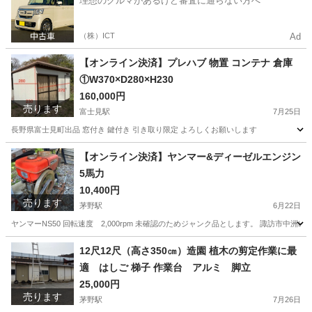
理想のクルマがあるけど審査に通らない方へ
（株）ICT
Ad
【オンライン決済】プレハブ 物置 コンテナ 倉庫
①W370×D280×H230
160,000円
売ります
富士見駅
7月25日
長野県富士見町出品 窓付き 鍵付き 引き取り限定 よろしくお願いします
長野
諏訪郡
富士見駅
収納家具
プレハブ
【オンライン決済】ヤンマー&ディーゼルエンジン
5馬力
10,400円
売ります
茅野駅
6月22日
ヤンマーNS50 回転速度 2,000rpm 未確認のためジャンク品とします。 諏訪市中洲
長野
諏訪市
茅野駅
その他
ヤンマー
12尺12尺（高さ350㎝）造園 植木の剪定作業に最
適 はしご 梯子 作業台 アルミ 脚立
25,000円
売ります
茅野駅
7月26日