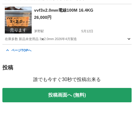
長野
諏訪市
茅野駅
その他
vvf3x2.0mm電線100M 16.4KG
26,000円
売ります
茅野駅
5月12日
在庫多数 新品未使用品 3✖️2.0mm 2026年4月製造
長野
諏訪市
茅野駅
その他
電線
ページTOPへ
投稿
誰でも今すぐ30秒で投稿出来る
投稿画面へ (無料)