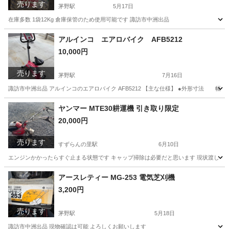
売ります
茅野駅
5月17日
在庫多数 1袋12Kg 倉庫保管のため使用可能です 諏訪市中洲出品
長野
諏訪市
茅野駅
その他
12K
アルインコ エアロバイク AFB5212
10,000円
売ります
茅野駅
7月16日
諏訪市中洲出品 アルインコのエアロバイク AFB5212 【主な仕様】 ●外形寸法 幅505
長野
諏訪市
茅野駅
フィットネス、トレーニング
AFB
ヤンマー MTE30耕運機 引き取り限定
20,000円
売ります
すずらんの里駅
6月10日
エンジンかかったらすぐ止まる状態です キャップ掃除は必要だと思います 現状渡し 現
長野
諏訪郡
すずらんの里駅
その他
ヤンマー
アースレティー MG-253 電気芝刈機
3,200円
売ります
茅野駅
5月18日
諏訪市中洲出品 現物確認は可能 よろしくお願いします