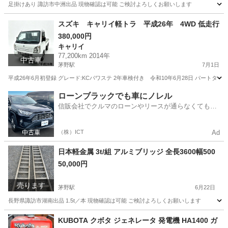
足掛けあり 諏訪市中洲出品 現物確認は可能 ご検討よろしくお願いします
長野
諏訪市
茅野駅
その他
梯子
スズキ キャリイ軽トラ 平成26年 4WD 低走行
380,000円
キャリイ
77,200km 2014年
中古車
茅野駅
7月1日
平成26年6月初登録 グレード:KCパワステ 2年車検付き 令和10年6月28日 パートタイム4W
長野
諏訪市
茅野駅
キャリイ
ローンブラックでも車にノレル
信販会社でクルマのローンやリースが通らなくてもク
ルマをご利用いただけるサービスがあります！
（株）ICT
Ad
日本軽金属 3t/組 アルミブリッジ 全長3600幅500
50,000円
売ります
茅野駅
6月22日
長野県諏訪市湖南出品 1.5t／本 現物確認は可能 ご検討よろしくお願いします
長野
諏訪市
茅野駅
その他
KUBOTA クボタ ジェネレータ 発電機 HA1400 ガ