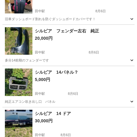
田中駅
8月6日
旧車ダッシュボード割れを防ぐダッシュボードカバーです！
長野
上田市
田中駅
パーツ
ダッシュボード
シルビア フェンダー左右 純正
20,000円
田中駅
8月6日
多分14前期のフェンダーです
長野
東御市
田中駅
パーツ
フェンダー
シルビア 14パネル？
5,000円
田中駅
8月6日
純正エアコン吹き出し口 パネル
長野
東御市
田中駅
内装、インテリア
シルビア 14 ドア
30,000円
田中駅
8月6日