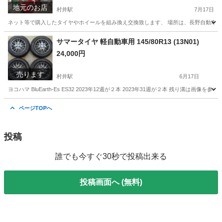
地元のお店
村井駅
7月17日
ネット等で購入したタイヤやホイールを組み換え交換致します、 場所は、長野自動車道
長野
松本市
村井駅
その他
タイヤ
サマータイヤ 軽自動車用 145/80R13 (13N01)
24,000円
売ります
村井駅
6月17日
ヨコハマ BluEarth-Es ES32 2023年12週が２本 2023年31週が２本 残り溝は画像を参考
長野
松本市
村井駅
タイヤ、ホイール
R13
ページTOPへ
投稿
誰でも今すぐ30秒で投稿出来る
投稿画面へ (無料)