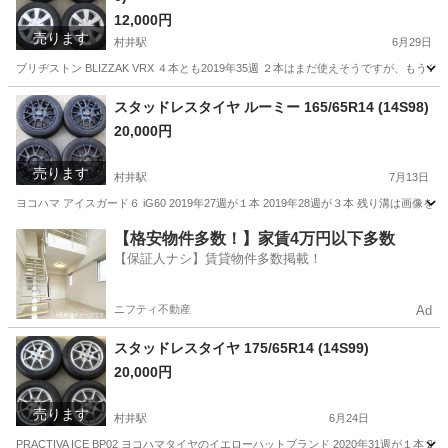
12,000円
売ります
村井駅
6月29日
ブリヂストン BLIZZAK VRX ４本とも2019年35週 ２本はまだ使えそうですが、も
長野
松本市
村井駅
タイヤ、ホイール
軽自動車
スタッドレスタイヤ ルーミー 165/65R14 (14S98)
20,000円
売ります
村井駅
7月13日
ヨコハマ アイスガード６ iG60 2019年27週が１本 2019年28週が３本 残り溝は画像を参考に
長野
松本市
村井駅
タイヤ、ホイール
ハスラー
【格安物件多数！】家賃4万円以下多数
【保証人ナシ】賃貸物件多数掲載！
ニフティ不動産
Ad
スタッドレスタイヤ 175/65R14 (14S99)
20,000円
売ります
村井駅
6月24日
PRACTIVA ICE BP02 ヨコハマタイヤのイエローハットブランド 2020年31週が１本 2