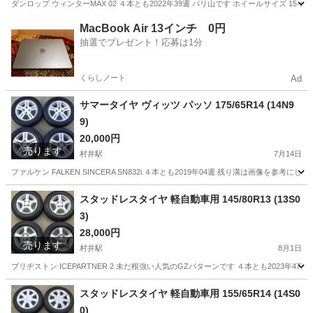
ダンロップ ウィンターMAX 02 ４本とも2022年39週 バリ山です ホイールサイズ 15インチ
長野
松本市
村井駅
タイヤ、ホイール
ハスラー
MacBook Air 13インチ 0円
抽選でプレゼント！応募は1分
くらしノート
Ad
サマータイヤ ヴィッツ パッソ 175/65R14 (14N9
9)
20,000円
売ります
村井駅
7月14日
ファルケン FALKEN SINCERA SN832i ４本とも2019年04週 残り溝は画像を参考にして
長野
松本市
村井駅
タイヤ、ホイール
タイヤ
スタッドレスタイヤ 軽自動車用 145/80R13 (13S0
3)
28,000円
売ります
村井駅
8月1日
ブリヂストン ICEPARTNER 2 未だ根強い人気のGZパターンです ４本とも2023年47週 
長野
松本市
村井駅
タイヤ、ホイール
R13
スタッドレスタイヤ 軽自動車用 155/65R14 (14S0
0)