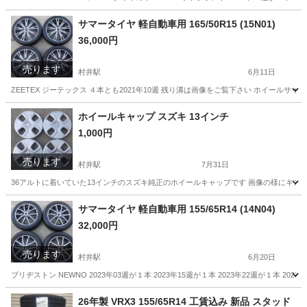
長野
松本市
村井駅
タイヤ、ホイール
スタッドレスタイヤ
サマータイヤ 軽自動車用 165/50R15 (15N01)
36,000円
売ります
村井駅
6月11日
ZEETEX ジーテックス ４本とも2021年10週 残り溝は画像をご覧下さい ホイールサイズ 15
長野
松本市
村井駅
タイヤ、ホイール
軽自動車
ホイールキャップ スズキ 13インチ
1,000円
売ります
村井駅
7月31日
36アルトに着いていた13インチのスズキ純正のホイールキャップです 画像の様にキズがあり
長野
松本市
村井駅
タイヤ、ホイール
13インチ
サマータイヤ 軽自動車用 155/65R14 (14N04)
32,000円
売ります
村井駅
6月20日
ブリヂストン NEWNO 2023年03週が１本 2023年15週が１本 2023年22週が１本 
長野
松本市
村井駅
タイヤ、ホイール
軽自動車
26年製 VRX3 155/65R14 工賃込み 新品 スタッド