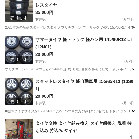
レスタイヤ
35,000円
売ります
村井駅
6月21日
2026年製の新品スタッドレスタイヤ ブリヂストン ブリザック VRX3 155/65R14
長野
松本市
村井駅
タイヤ、ホイール
サマータイヤ 軽トラック 軽バン用 145/80R12 LT
(12N01)
20,000円
売ります
村井駅
7月2日
ブリヂストン K370 ４本とも2024年12週 残り溝は画像を参考にして下さい ホイールサ
長野
松本市
村井駅
タイヤ、ホイール
R12
スタッドレスタイヤ 軽自動車用 155/65R13 (13S0
1)
20,000円
売ります
村井駅
7月18日
■標準タイヤサイズが155/65R13でダイハツ車の方のみお問い合わせ下さい ダンロップ ウィン
長野
松本市
村井駅
タイヤ、ホイール
R13
タイヤ交換 タイヤ組み換え タイヤ組換え 脱着 持
ち込み 持込み タイヤ