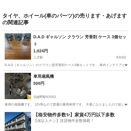
タイヤ、ホイール(車のパーツ)の売ります・あげます
の関連記事
D.A.D ギャルソン クラウン 芳香剤 ケース 3個セッ
ト
1,024円
三才駅
8月8日
D.A.D（ギャルソン）のクラウン型芳香剤ケース3個セットです。 車内インテリアとし
長野
長野市
三才駅
内装、インテリア
D.A.D
車用扇風機
500円
北細野駅
8月8日
車用の扇風機です。 12V用なので普通の乗用車用です。 不要になりましたので欲しい
長野
北安曇郡
北細野駅
その他
【格安物件多数✨】家賃4万円以下多数
【保証人ナシ】賃貸物件多数掲載！