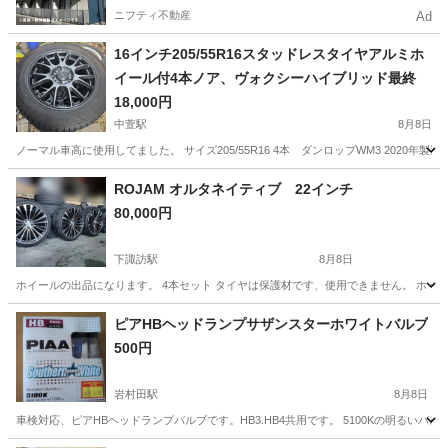
ニフティ不動産
Ad
16インチ205/55R16スタッドレスタイヤアルミホ
イール付4本ノア、ヴォクシーハイブリッド最終
18,000円
中萱駅
8月8日
ノーマル車高に使用してました。 サイズ205/55R16 4本 ダンロップWM3 2020年製造で
長野
安曇野市
中萱駅
タイヤ、ホイール
アルミ
ROJAM オルタネイティブ 22インチ
80,000円
下諏訪駅
8月8日
ホイールの出品になります。 4本セット タイヤは保護材です、使用できません。 ホイ
長野
諏訪郡
下諏訪駅
タイヤ、ホイール
ピアHBヘッドランプサザンスターホワイトバルブ
500円
岩村田駅
8月8日
車検対応、ピアHBヘッドランプバルブです。HB3.HB4共用です。 5100Kの明る