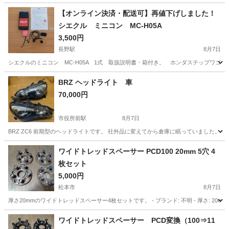
【オンライン決済・配送可】再値下げしました！
シエクル ミニコン MC-H05A
3,500円
長野駅
8月7日
シエクルのミニコン MC-H05A 1式 取扱説明書・箱付き。 ホンダステップワゴ
長野
長野市
長野駅
その他
シエクル
BRZ ヘッドライト 車
70,000円
市役所前駅
8月7日
BRZ ZC6 前期型のヘッドライトです。 社外品に変えてから倉庫に眠っていました。
長野
長野市
市役所前駅
外装、車外用品
ワイドトレッドスペーサー PCD100 20mm 5穴 4
枚セット
5,000円
松本市
8月7日
厚さ20mmのワイドトレッドスペーサー4枚セットです。 - ブランド: 不明 - 厚さ: 20mm - PCD: 10
長野
松本市
車のパーツ
ワイドトレッドスペーサー PCD変換（100⇒11