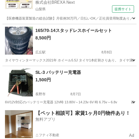
株式会社BREXA Next
山梨県
提携サイト
【医療機器装置製造の総合試験】月収例30万円／日払いOK／正社員登用制度あり／マイカ
山梨
その他
165/70-14スタッドレスホイールセット
8,500円
広丘駅
8月8日
タイヤウィンターマックス2021年 ホイール5.5J タイヤ1本釘刺さりあり。 タイヤ
長野
塩尻市
広丘駅
タイヤ、ホイール
SL-3 バッテリー充電器
1,500円
スタッドレスホイールセット
長野市
8月7日
6V/12V対応のバッテリー充電器 12V時 13.80V～14.23v 6V 時 6.75v～6.
長野
長野市
メンテナンス用品
充電器
【ペット相談可】家賃1ヶ月0円物件あり！
無料アプリ
ニフティ不動産
Ad