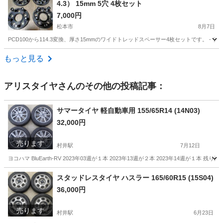
4.3） 15mm 5穴 4枚セット
7,000円
松本市
8月7日
PCD100から114.3変換、厚さ15mmのワイドトレッドスペーサー4枚セットです。 - ブランド: 不明 - 厚さ
長野
松本市
車のパーツ
もっと見る
アリスタイヤ
さんのその他の投稿記事：
サマータイヤ 軽自動車用 155/65R14 (14N03)
32,000円
売ります
村井駅
7月12日
ヨコハマ BluEarth-RV 2023年03週が１本 2023年13週が２本 2023年14週が１本 残
長野
松本市
村井駅
タイヤ、ホイール
軽自動車
スタッドレスタイヤ ハスラー 165/60R15 (15S04)
36,000円
売ります
村井駅
6月23日