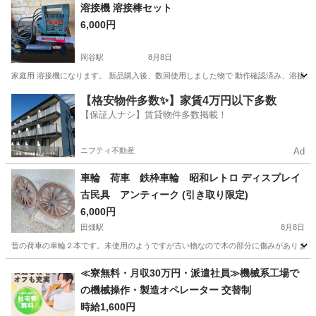
長野
佐久市
岩村田駅
パーツ
溶接機 溶接棒セット
6,000円
岡谷駅
8月8日
家庭用 溶接機になります。 新品購入後、数回使用しました物で 動作確認済み、溶接棒セ
長野
岡谷市
岡谷駅
その他
溶接機
【格安物件多数✨】家賃4万円以下多数
【保証人ナシ】賃貸物件多数掲載！
ニフティ不動産
Ad
車輪 荷車 鉄枠車輪 昭和レトロ ディスプレイ
古民具 アンティーク (引き取り限定)
6,000円
田畑駅
8月8日
昔の荷車の車輪２本です。未使用のようですが古い物なので木の部分に傷みがあります。
長野
上伊那郡
田畑駅
タイヤ、ホイール
≪寮無料・月収30万円・派遣社員≫機械系工場で
の機械操作・製造オペレーター 交替制
時給1,600円