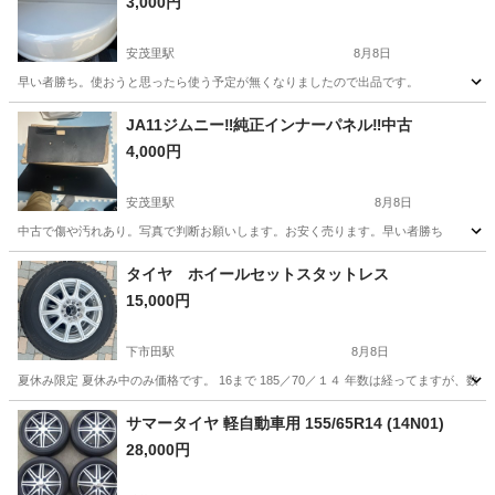
3,000円
安茂里駅
8月8日
早い者勝ち。使おうと思ったら使う予定が無くなりましたので出品です。
長野
長野市
安茂里駅
外装、車外用品
JA11ジムニー‼️純正インナーパネル‼️中古
4,000円
ジムニースペアタイヤカバー
安茂里駅
8月8日
中古で傷や汚れあり。写真で判断お願いします。お安く売ります。早い者勝ち
長野
長野市
安茂里駅
内装、インテリア
インナー
タイヤ ホイールセットスタットレス
15,000円
下市田駅
8月8日
夏休み限定 夏休み中のみ価格です。 16まで 185／70／１４ 年数は経ってますが
長野
下伊那郡
下市田駅
タイヤ、ホイール
サマータイヤ 軽自動車用 155/65R14 (14N01)
28,000円