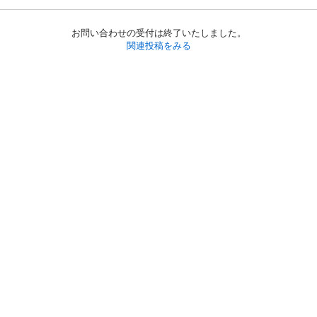
お問い合わせの受付は終了いたしました。
関連投稿をみる
初めての方へ
利用規約
プライバシーポリシー
プライバシー・ステートメント
健全化に資する運用方針
お問い合わせ
運営会社
サイトマップ
ご利用ガイド
フリーワードで探す
PC版で表示
都道府県選択
特定商取引法の表示
利用者情報の外部送信について
© 2011-
2026
Jmty, Inc.