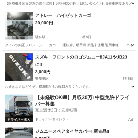
【医療機器装置製造の総合試験】月収例30万円／日払いOK／正社員登用制度あり／マイカ
山梨
その他
アトレー ハイゼットカーゴ
20,000円
駄科駅
8月8日
ダイハツ純正フロントシートカバー 運転席、助手席 新品未使用 適用車種 ハイゼット
長野
飯田市
駄科駅
内装、インテリア
スズキ フロントのロゴジムニー‼️JA11やJB23
に‼️
3,000円
安茂里駅
8月8日
お好きな方はどうぞ。横295みりの縦33みりくらいです。
長野
長野市
安茂里駅
外装、車外用品
【未経験OK🚚】月収30万↑中型免許ドライ
バー募集
完全週休2日で安定転職
ドライバーダイレクト
Ad
ジムニースペアタイヤカバー‼️新古品‼️