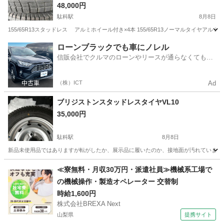
48,000円
駄科駅
8月8日
155/65R13スタッドレス アルミホイール付き×4本 155/65R13ノーマルタイヤ
長野
飯田市
駄科駅
タイヤ、ホイール
ローンブラックでも車にノレル
信販会社でクルマのローンやリースが通らなくてもク
ルマをご利用いただけるサービスがあります！
（株）ICT
Ad
ブリジストンスタッドレスタイヤVL10
35,000円
駄科駅
8月8日
新品未使用品ではありますが転がしたか、展示品に履いたのか、接地面が汚れています。 14
長野
飯田市
駄科駅
タイヤ、ホイール
≪寮無料・月収30万円・派遣社員≫機械系工場で
の機械操作・製造オペレーター 交替制
時給1,600円
株式会社BREXA Next
山梨県
提携サイト