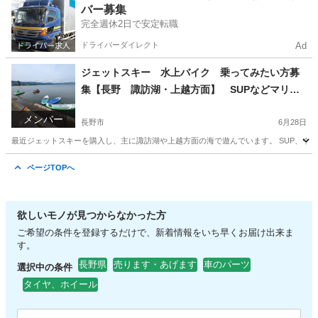
バー募集
完全週休2日で安定転職
ドライバーダイレクト
Ad
ジェットスキー 水上バイク 乗ってみたい方募
集【長野 諏訪湖・上越方面】 SUPなどマリン
スポーツも
メンバー
長野市
6月28日
最近ジェットスキーを購入し、主に諏訪湖や上越方面の海で遊んでいます。 SUP、ウェ
長野
長野市
その他
ページTOPへ
欲しいモノが見つからなかった方
ご希望の条件を登録するだけで、新着情報をいち早くお届け出来ま
す。
長野県
売ります・あげます
車のパーツ
選択中の条件
タイヤ、ホイール