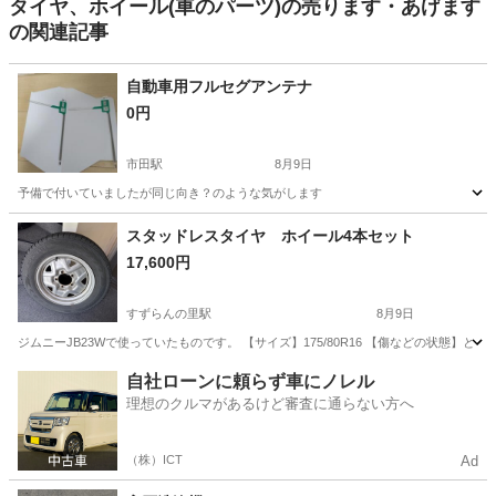
タイヤ、ホイール(車のパーツ)の売ります・あげます
の関連記事
自動車用フルセグアンテナ
0円
市田駅
8月9日
予備で付いていましたが同じ向き？のような気がします
長野
下伊那郡
市田駅
アクセサリー
自動車
スタッドレスタイヤ ホイール4本セット
17,600円
すずらんの里駅
8月9日
ジムニーJB23Wで使っていたものです。 【サイズ】175/80R16 【傷などの状態
長野
茅野市
すずらんの里駅
タイヤ、ホイール
自社ローンに頼らず車にノレル
理想のクルマがあるけど審査に通らない方へ
（株）ICT
Ad