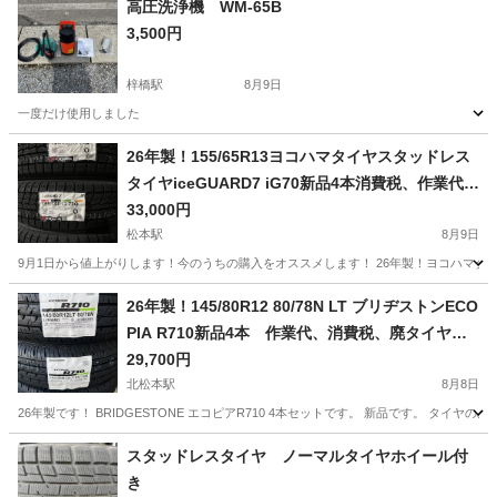
高圧洗浄機 WM-65B
3,500円
梓橋駅
8月9日
一度だけ使用しました
長野
安曇野市
梓橋駅
その他
26年製！155/65R13ヨコハマタイヤスタッドレス
タイヤiceGUARD7 iG70新品4本消費税、作業代、
廃タイヤ代、全て込み33000円！
33,000円
松本駅
8月9日
9月1日から値上がりします！今のうちの購入をオススメします！ 26年製！ヨコハマタイヤ スタッ
長野
松本市
松本駅
タイヤ、ホイール
タイヤ
26年製！145/80R12 80/78N LT ブリヂストンECO
PIA R710新品4本 作業代、消費税、廃タイヤ代
全て込み29700円！軽トラ軽バン用
29,700円
北松本駅
8月8日
26年製です！ BRIDGESTONE エコピアR710 4本セットです。 新品です。 
長野
松本市
北松本駅
タイヤ、ホイール
タイヤ
スタッドレスタイヤ ノーマルタイヤホイール付
き