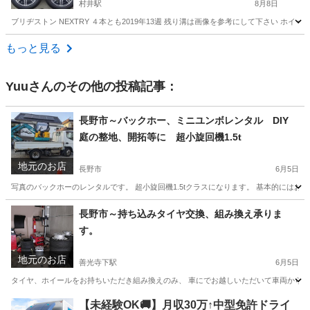
村井駅
8月8日
ブリヂストン NEXTRY ４本とも2019年13週 残り溝は画像を参考にして下さい ホイールサイズ
長野
松本市
村井駅
タイヤ、ホイール
軽自動車
もっと見る
Yuu
さんのその他の投稿記事：
長野市～バックホー、ミニユンボレンタル DIY
庭の整地、開拓等に 超小旋回機1.5t
地元のお店
長野市
6月5日
写真のバックホーのレンタルです。 超小旋回機1.5tクラスになります。 基本的にはお
長野
長野市
その他
長野市～持ち込みタイヤ交換、組み換え承りま
す。
地元のお店
善光寺下駅
6月5日
タイヤ、ホイールをお持ちいただき組み換えのみ、 車にでお越しいただいて車両からの
長野
長野市
善光寺下駅
その他
タイヤ交換
【未経験OK🚚】月収30万↑中型免許ドライ