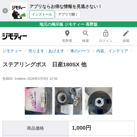
アプリならお得な情報を見逃さない！
インストール
アプリで開く
地元の掲示板 ジモティー 長野版
長野県
検索
ログイン
投稿
ジモティー
売ります・あげます
車のパーツ
内装、インテリア
ステアリングボス 日産180SX 他
投稿ID: 1mtbmn
2026年5月9日 12:50
1,000円
商品価格