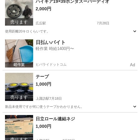
ハイギア19×39ホンダスーパーディオ
2,000円
売ります
広丘駅
7月28日
使用距離20キロくらいです。
長野
塩尻市
広丘駅
ホンダ
日払いバイト
軽作業 時給1400円〜
ヒバライドットコム
Ad
テープ
1,000円
売ります
上諏訪駅
7月18日
新品未使用ですが何に使うテープかわかりません。
長野
諏訪市
上諏訪駅
その他
日立ロール連結ネジ
1,000円
売ります