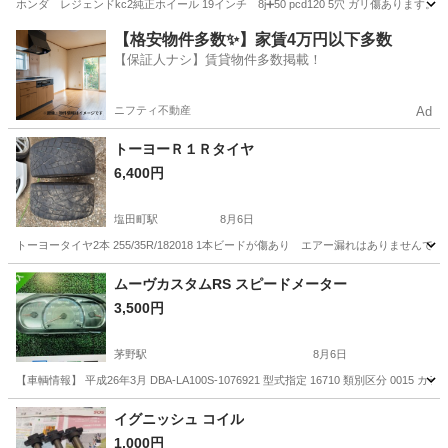
ホンダ レジェンドkc2純正ホイール 19インチ 8j➕50 pcd120 5穴 ガリ傷あり
長野
上田市
塩田町駅
タイヤ、ホイール
【格安物件多数✨】家賃4万円以下多数
【保証人ナシ】賃貸物件多数掲載！
ニフティ不動産
Ad
トーヨーＲ１Ｒタイヤ
6,400円
塩田町駅
8月6日
トーヨータイヤ2本 255/35R/182018 1本ビードが傷あり エアー漏れはありませんでし
長野
上田市
塩田町駅
タイヤ、ホイール
ムーヴカスタムRS スピードメーター
3,500円
茅野駅
8月6日
【車輌情報】 平成26年3月 DBA-LA100S-1076921 型式指定 16710 類別区分 0015 カラー
長野
茅野市
茅野駅
パーツ
イグニッシュ コイル
1,000円