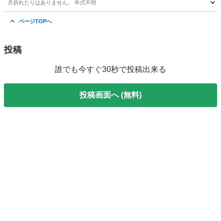
爪折れたりはありません。 年式不明
長野
諏訪市
茅野駅
外装、車外用品
ページTOPへ
投稿
誰でも今すぐ30秒で投稿出来る
投稿画面へ (無料)