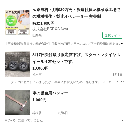
長野
千曲市
戸倉駅
タイヤ、ホイール
ブリヂストン
≪寮無料・月収30万円・派遣社員≫機械系工場で
の機械操作・製造オペレーター 交替制
時給1,600円
株式会社BREXA Next
山梨県
提携サイト
【医療機器装置製造の総合試験】月収例30万円／日払いOK／正社員登用制度あり／マイカ
山梨
その他
8月7日受け取り限定値下げ。スタットレタイヤホ
イール４本セットです。
10,000円
松本市
8月5日
トヨタノアに使用していましたが、車両入れ替えのため出品します。 メーカー ピレリ サイズ
長野
松本市
タイヤ、ホイール
車の板金用ハンマー
1,000円
梓橋駅
8月5日
車のパン に使っていました