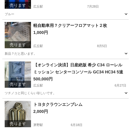
売ります
広丘駅
7月28日
ブルー
長野
塩尻市
広丘駅
その他
新品
軽自動車用？クリアーフロアマット２枚
1,000円
売ります
広丘駅
8月5日
新品？だと思います。
長野
塩尻市
広丘駅
内装、インテリア
【オンライン決済】日産絶版 希少 C34 ローレル
ミッション センターコンソール GC34 HC34 5速
500,000円
売ります
広丘駅
6月27日
ツチノコと同じくらい珍しいです。
長野
塩尻市
広丘駅
内装、インテリア
センターコンソール
トヨタクラウンエンブレム
2,000円
売ります
茅野駅
6月18日