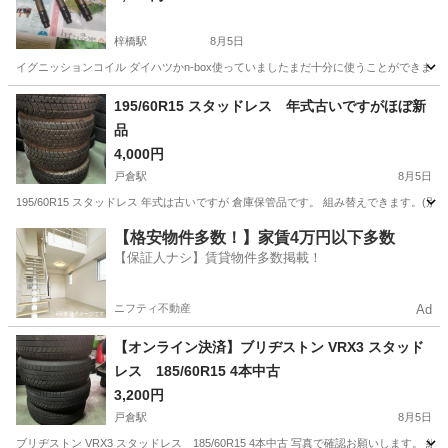
梓橋駅
8月5日
イグニッションコイル ダイハツかn-box使っていましたまだ十分に使うことができます
長野
松本市
梓橋駅
パーツ
195/60R15 スタッドレス 年式古いですがほぼ新
品
4,000円
戸倉駅
8月5日
195/60R15 スタッドレス 年式は古いですが 倉庫保管品です。 組み替えできます。(別料
長野
千曲市
戸倉駅
タイヤ、ホイール
スタッドレス
【格安物件多数！】家賃4万円以下多数
【保証人ナシ】賃貸物件多数掲載！
ニフティ不動産
Ad
【オンライン決済】ブリヂストン VRX3 スタッド
レス 185/60R15 4本中古
3,200円
戸倉駅
8月5日
ブリヂストン VRX3 スタッドレス 185/60R15 4本中古 写真で確認お願いします。 