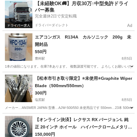
長野
松本市
梓橋駅
外装、車外用品
【未経験OK🚚】月収30万↑中型免許ドライ
バー募集
完全週休2日で安定転職
ドライバーダイレクト
Ad
エアコンガス R134A カルソニック 200g 未
開封品
550円
豊科駅
8月5日
1本の値段になります。在庫7本あります。 複数譲渡可能です。 よろしくお願いいたし
長野
安曇野市
豊科駅
メンテナンス用品
ガス
【松本市引き取り限定】⭐未使用⭐Graphite Wiper
Blade（500mm/550mm）
300円
塩尻駅
8月5日
メーカー…ANSWER JAPAN 型番…AJW-500/550 未使用品です 550mm…23本
長野
東筑摩郡
塩尻駅
外装、車外用品
大型
【オンライン決済】レクサス RX バージョンL 純
正 20インチ ホイール ハイパークロームメタリッ
ク塗装 4本セット【タイヤ：ブリヂストン DUELE
150,000円