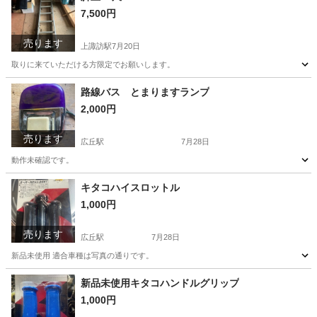
7,500円
売ります
上諏訪駅
7月20日
取りに来ていただける方限定でお願いします。
長野
諏訪市
上諏訪駅
その他
路線バス とまりますランプ
2,000円
売ります
広丘駅
7月28日
動作未確認です。
長野
塩尻市
広丘駅
内装、インテリア
キタコハイスロットル
1,000円
売ります
広丘駅
7月28日
新品未使用 適合車種は写真の通りです。
長野
塩尻市
広丘駅
ホンダ
通り
新品未使用キタコハンドルグリップ
1,000円