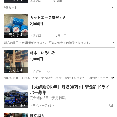
上諏訪駅
7月20日
9個セット
長野
諏訪市
上諏訪駅
その他
カットエース気密くん
2,000円
売ります
上諏訪駅
7月19日
新品未使用と 使用済があります。 写真の物全ての値段となります。
長野
諏訪市
上諏訪駅
その他
材木 いろいろ
1,000円
売ります
上諏訪駅
7月8日
引取りに来てくれる方限定で材木販売します。 物によりますが、値段はチョコパイ2箱か
長野
諏訪市
上諏訪駅
その他
【未経験OK🚚】月収30万↑中型免許ドライ
バー募集
完全週休2日で安定転職
ドライバーダイレクト
Ad
脚立13尺