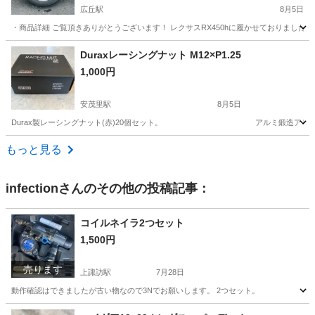
R H/L 33A】
広丘駅
8月5日
・商品詳細 ご覧頂きありがとうございます！ レクサスRX450hに履かせておりました。 売
長野
塩尻市
広丘駅
タイヤ、ホイール
ブリヂストン
Duraxレーシングナット M12×P1.25
1,000円
安茂里駅
8月5日
Durax製レーシングナット(赤)20個セット。 アルミ鍛造アリマイト仕上げ！ 日
長野
長野市
安茂里駅
タイヤ、ホイール
もっと見る
infection
さんのその他の投稿記事：
コイルネイラ2つセット
1,500円
売ります
上諏訪駅
7月28日
動作確認はできましたが古い物なので3Nでお願いします。 2つセット。
長野
諏訪市
上諏訪駅
その他