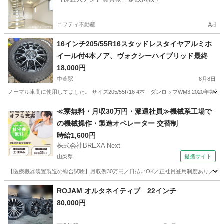
ニフティ不動産
Ad
16インチ205/55R16スタッドレスタイヤアルミホ
イール付4本ノア、ヴォクシーハイブリッド最終
18,000円
中萱駅
8月8日
ノーマル車高に使用してました。 サイズ205/55R16 4本 ダンロップWM3 2020年製造で
長野
安曇野市
中萱駅
タイヤ、ホイール
アルミ
≪寮無料・月収30万円・派遣社員≫機械系工場で
の機械操作・製造オペレーター 交替制
時給1,600円
株式会社BREXA Next
山梨県
提携サイト
【医療機器装置製造の総合試験】月収例30万円／日払いOK／正社員登用制度あり／マイカ
山梨
その他
ROJAM オルタネイティブ 22インチ
80,000円