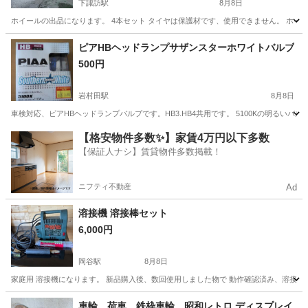
下諏訪駅
8月8日
ホイールの出品になります。 4本セット タイヤは保護材です、使用できません。 ホイ
長野
諏訪郡
下諏訪駅
タイヤ、ホイール
ピアHBヘッドランプサザンスターホワイトバルブ
500円
岩村田駅
8月8日
車検対応、ピアHBヘッドランプバルブです。HB3.HB4共用です。 5100Kの明る
長野
佐久市
岩村田駅
パーツ
【格安物件多数✨】家賃4万円以下多数
【保証人ナシ】賃貸物件多数掲載！
ニフティ不動産
Ad
溶接機 溶接棒セット
6,000円
岡谷駅
8月8日
家庭用 溶接機になります。 新品購入後、数回使用しました物で 動作確認済み、溶接棒セ
長野
岡谷市
岡谷駅
その他
溶接機
車輪 荷車 鉄枠車輪 昭和レトロ ディスプレイ