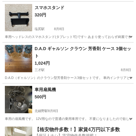
長野
安曇野市
その他
YANMAR
スマホスタンド
320円
塩尻駅
8月8日
車用ヘッドレスのスマホスタンド(タブレット可)です✨ あまり使っておらず綺麗です☺
長野
塩尻市
塩尻駅
アクセサリー
D.A.D ギャルソン クラウン 芳香剤 ケース 3個セッ
ト
1,024円
三才駅
8月8日
D.A.D（ギャルソン）のクラウン型芳香剤ケース3個セットです。 車内インテリアとし
長野
長野市
三才駅
内装、インテリア
D.A.D
車用扇風機
500円
北細野駅
8月8日
車用の扇風機です。 12V用なので普通の乗用車用です。 不要になりましたので欲しい
長野
北安曇郡
北細野駅
その他
【格安物件多数！】家賃4万円以下多数
【保証人ナシ】賃貸物件多数掲載！