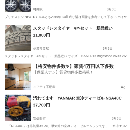
村井駅
8月8日
ブリヂストン NEXTRY ４本とも2019年13週 残り溝は画像を参考にして下さい ホイールサイズ
長野
松本市
村井駅
タイヤ、ホイール
軽自動車
スタッドレスタイヤ 4本セット 新品近い
11,000円
信濃常盤駅
8月8日
スタッドレスタイヤ 4本セット 新品近い サイズ 155/70R13 Brighstone VRX
長野
大町市
信濃常盤駅
タイヤ、ホイール
【格安物件多数✨】家賃4万円以下多数
【保証人ナシ】賃貸物件多数掲載！
スタッドレスタイヤ
ニフティ不動産
Ad
汚れてます YANMAR 空冷ディーゼル NSA40C
37,700円
安曇野市
8月8日
・「NSA40C」は排気量395cc、単気筒の空冷ディーゼルエンジンです。 ・水冷エン