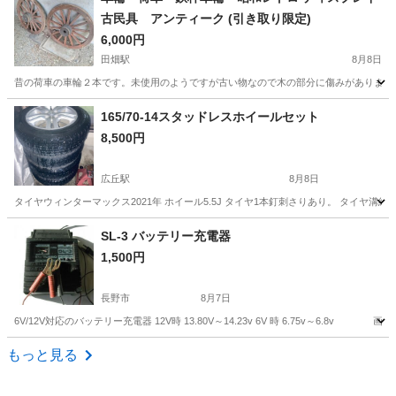
古民具 アンティーク (引き取り限定)
6,000円
田畑駅
8月8日
昔の荷車の車輪２本です。未使用のようですが古い物なので木の部分に傷みがあります。
長野
上伊那郡
田畑駅
タイヤ、ホイール
165/70-14スタッドレスホイールセット
8,500円
広丘駅
8月8日
タイヤウィンターマックス2021年 ホイール5.5J タイヤ1本釘刺さりあり。 タイヤ
長野
塩尻市
広丘駅
タイヤ、ホイール
SL-3 バッテリー充電器
1,500円
スタッドレスホイールセット
長野市
8月7日
6V/12V対応のバッテリー充電器 12V時 13.80V～14.23v 6V 時 6.75v～6.
長野
長野市
メンテナンス用品
充電器
もっと見る