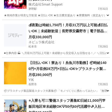
株式会社Smart Support
茅野駅
7月31日
★単純作業が得意な方歓迎 ★日払いOK ★生活費支援あり ★寮費無料（規定あり） ★スピー
長野
茅野市
茅野駅
その他
単純作業
💰夜勤は時給1,750円！月収31万円以上可能💰日払
いOK｜未経験歓迎｜長野県安曇野市｜電子部品の
製造スタッフ【141106】
月収330,000円
ネビュラ株式会社
松本市
7月29日
■仕事内容 🏭 ＼月収31万円以上可能！未経験から安定収入を目指せる！／ ＼日払いO
長野
松本市
その他
未経験
【日払いOK！寮あり！糸魚川市勤務】📦時給140
0円×月収例28万円×日払いOK✨プラスチック製品
製造staff募集！＜ID：140391＞
月収280,000円
YIK
長野市
7月28日
📦プラスチック製品製造スタッフ大募集📦 「モノづくりに携わってみたい」「無理なく
長野
長野市
その他
未経験
⭐入寮も可👮‍♂️警備スタッフ募集💴日給11,000円🎊
飯田地区🌸未経験OK💡50代60代活躍中🎉入社祝