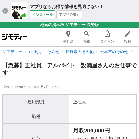
アプリならお得な情報を見逃さない！
インストール
アプリで開く
地元の掲示板 ジモティー 長野版
長野県
検索
ログイン
投稿
ジモティー
正社員
その他
長野県のその他
松本市のその他
【
【急募】正社員、アルバイト 設備屋さんのお仕事で
す！
投稿ID: 1ozm7k
2026年5月7日 11:44
雇用形態
正社員
職種
-
月収200,000円
給与
しっかり稼ぎたい方は月３０