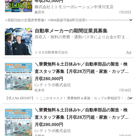
金5万円支給🏠安定勤務
年収242,000円
株式会社ミトモコーポレーション中津川支店
飯田市
7月25日
⭐高額日給の交通誘導警備⭐ ⭐Web面接可能&即日採用⭐ ━─━─━─━─━─━─━─━─━─━─
長野
飯田市
その他
未経験
自動車メーカーの期間従業員募集
高収入・無料の寮費・通勤バス等によりお金が貯まり
やすい環境
トヨタ自動車株式会社
Ad
＼寮費無料＆土日休み✨／自動車部品の製造・検
査スタッフ募集【月収28万円超・家族・カップル
寮も相談可！】
月収280,000円
iシティラボ株式会社
松本市
7月16日
【求人No.i001007】 ✨ ここがオススメ！ 寮費無料＆家族・カップル寮相談可！：
長野
松本市
その他
未経験
＼寮費無料＆土日休み✨／自動車部品の製造・検
査スタッフ募集【月収28万円超・家族・カップル
寮も相談可！】
月収280,000円
iシティラボ株式会社