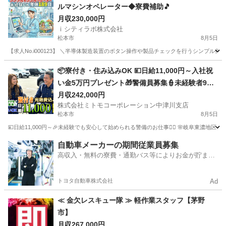
ルマシンオペレーター◆寮費補助🎵
月収230,000円
ｉシティラボ株式会社
松本市
8月5日
【求人No.i000123】 ＼半導体製造装置のボタン操作や製品チェックを行うシンプル作業です
長野
松本市
その他
📦寮付き・住み込みOK 💴日給11,000円～入社祝
い金5万円プレゼント🎁警備員募集👮未経験者9割
以上🔰丁寧な研修で安心デビュー📖日払い対応あ
月収242,000円
株式会社ミトモコーポレーション中津川支店
り💸Web面接で全国から応募可能🌏岐阜県中津川
松本市
8月5日
市で働こう📍
💴日給11,000円～🎉未経験でも安心して始められる警備のお仕事👮‍♂️ 🌸岐阜東濃地
長野
松本市
その他
未経験
自動車メーカーの期間従業員募集
高収入・無料の寮費・通勤バス等によりお金が貯まり
やすい環境
トヨタ自動車株式会社
Ad
≪ 金欠レスキュー隊 ≫ 軽作業スタッフ【茅野
市】
月収267,000円