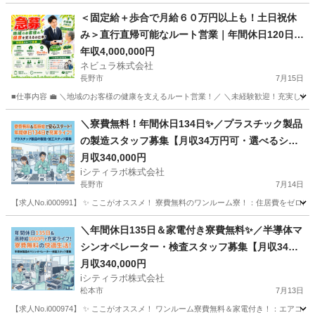
＜固定給＋歩合で月給６０万円以上も！土日祝休
み＞直行直帰可能なルート営業｜年間休日120日以
上｜面接1回｜転勤なし｜地域密着のルート営業
年収4,000,000円
ネビュラ株式会社
【FY001】
長野市
7月15日
■仕事内容 💼 ＼地域のお客様の健康を支えるルート営業！／ ＼未経験歓迎！充実した研
長野
長野市
その他
未経験
＼寮費無料！年間休日134日✨／プラスチック製品
の製造スタッフ募集【月収34万円可・選べるシフ
ト制】
月収340,000円
iシティラボ株式会社
長野市
7月14日
【求人No.i000991】 ✨ ここがオススメ！ 寮費無料のワンルーム寮！：住居費をゼ
長野
長野市
その他
4勤2休
＼年間休日135日＆家電付き寮費無料✨／半導体マ
シンオペレーター・検査スタッフ募集【月収34万
円可】
月収340,000円
iシティラボ株式会社
松本市
7月13日
【求人No.i000974】 ✨ ここがオススメ！ ワンルーム寮費無料＆家電付き！：エア