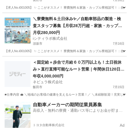
長野市
7月16日
【求人No.i001005】 ✨ ここがオススメ！ 寮費無料＆家族・カップル寮相談可！：
長野
長野市
その他
未経験
＼寮費無料＆土日休み✨／自動車部品の製造・検
査スタッフ募集【月収28万円超・家族・カップル
寮も相談可！】
月収280,000円
iシティラボ株式会社
須坂市
7月16日
【求人No.i001005】 ✨ ここがオススメ！ 寮費無料＆家族・カップル寮相談可！：
長野
須坂市
その他
＜固定給＋歩合で月給６０万円以上も！土日祝休
み＞直行直帰可能なルート営業｜年間休日120日以
上｜面接1回｜転勤なし｜地域密着のルート営業
年収4,000,000円
ネビュラ株式会社
【FY001】
飯田市
7月15日
■仕事内容 💼 ＼地域のお客様の健康を支えるルート営業！／ ＼未経験歓迎！充実した研
長野
飯田市
その他
未経験
自動車メーカーの期間従業員募集
高収入・無料の寮費・通勤バス等によりお金が貯まり
やすい環境
トヨタ自動車株式会社
Ad