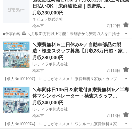
日払いOK｜未経験歓迎｜長野県…
月収330,000円
ネビュラ株式会社
松本市
7月29日
■仕事内容 🏭 ＼月収31万円以上可能！未経験から安定収入を目指せ
る！／ ＼日払いOK！オンライン登録対応でスピード就業可能！／ ＼
長野
松本市
その他
未経験
＼寮費無料＆土日休み✨／自動車部品の製
電子機器に欠かせない製品づくり！クリーンルームで快適に働ける！
造・検査スタッフ募集【月収28万円超・家…
／ 電子機...
月収280,000円
iシティラボ株式会社
松本市
7月16日
【求人No.i001007】 ✨ ここがオススメ！ 寮費無料＆家族・カップル
寮相談可！：自分一人の新生活はもちろん、大切な方と一緒に新生活
長野
松本市
その他
未経験
＼年間休日135日＆家電付き寮費無料✨／半導
を始めることも可能です。 土日休み＆年間休日119日！：完全週休2日
体マシンオペレーター・検査スタッフ…
制（土日）な...
月収340,000円
iシティラボ株式会社
松本市
7月13日
【求人No.i000974】 ✨ ここがオススメ！ ワンルーム寮費無料＆家電
付き！：エアコン、冷蔵庫、洗濯機、電子レンジ、テレビ、ガスコン
長野
松本市
その他
オペレーター