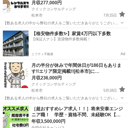
月収277,000円
クイックコンサルティング
松本市
7月15日
【数ある求人の中から弊社の求人をご覧いただきありがとうございま
す!!】 実際に募集中の求人を掲載しておりますので、ご安心ください!!
長野
松本市
その他
社宅
【格安物件多数✨】家賃4万円以下多数
その他にも掲載していない求人が長野市内にもたくさんございますの
【保証人ナシ】賃貸物件多数掲載！
で、お気軽にお問い合わせ...
Ad
ニフティ不動産
月の半分が休みで年間休日が186日もありま
す!!エリア限定掲載!![松本市]に…
月収236,000円
クイックコンサルティング
松本市
5月18日
【数ある求人の中から弊社の求人をご覧いただきありがとうございま
す!!】 こちらの記事は関係書類を提出しジモティー様の審査を通過し
長野
松本市
その他
未経験
［超おすすめレア求人！！］将来安泰エンジ
て掲載されておりますのでご安心ください！ また釣り求人などではな
ニア職！ 学歴・資格不問、未経験OK【…
く実際に募集中の求人になりま...
年収3,500,000円
合同会社キャンパス