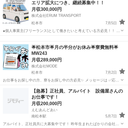
エリア拡大につき、継続募集中！！
ロなど、生活に必要な家電や備品が最初から揃っています！ 月収32
月収300,000円
万〜34万円可！...
株式会社ERUM TRANSPORT
松本市
7月5日
●個人事業主(フリーランス)として働きたいと考えている方必見！！
長野県中信地区で軽配送のオーナードライバーとして一緒に働いてみ
長野
松本市
その他
フリーランス
ませんか？ 転職から独立までサポートいたします （他地域、他県
🌟松本市🌟月の半分がお休み🌟寮費無料🌟
でもご要望に合...
MW243
月収289,000円
株式会社MODE
松本市
7月2日
お仕事をお探し中の方、寮をお探し中の方必見✨ メッセージは ✅応募
フロー✅を入力してからお願いします。 ＜お仕事内容＞ 半導体の製造
長野
松本市
その他
未経験
【急募】正社員、アルバイト 設備屋さんの
をしているところでのお仕事です。 マシンオペレーター業務をお任せ
お仕事です！
します！ ...
月収200,000円
えむあんどあい
南松本駅
5月7日
アルバイト、正社員共に大募集中です！ 昨年生まれたばかりの会社で