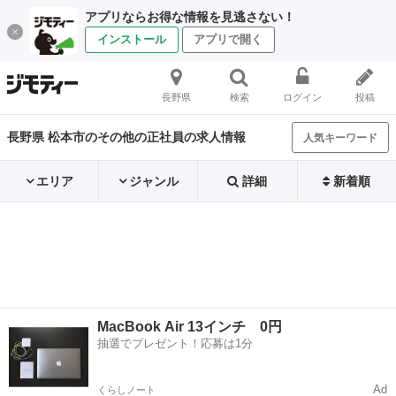
アプリならお得な情報を見逃さない！
インストール
アプリで開く
長野県
検索
ログイン
投稿
長野県 松本市のその他の正社員の求人情報
人気キーワード
エリア
ジャンル
詳細
新着順
MacBook Air 13インチ 0円
抽選でプレゼント！応募は1分
Ad
くらしノート