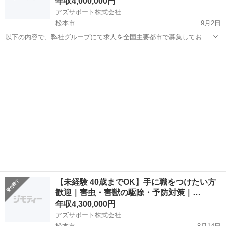
年収4,000,000円
アズサポート株式会社
松本市
9月2日
以下の内容で、弊社グループにて求人を全国主要都市で募集しており
ます。 県外からのIターン、Uターン、お引越しでの転職検討も歓迎で
長野
松本市
その他
害獣
す♫ ご興味あれば一度お問い合わせをメッセージもしくは以下のダイ
ヤルより くださいませ...
【未経験 40歳までOK】手に職をつけたい方
歓迎｜害虫・害獣の駆除・予防対策｜…
年収4,300,000円
アズサポート株式会社