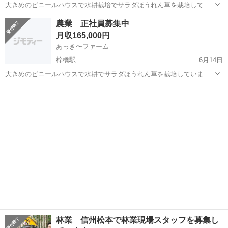
大きめのビニールハウスで水耕栽培でサラダほうれん草を栽培してい
ます。 種まき・定植・収穫・出荷調整などをしていただきます。 ほう
長野
松本市
梓橋駅
その他
ビニールハウス
農業 正社員募集中
れん草は暑さに弱いので、品質の良い状態で出荷する為に、収穫作業
月収165,000円
は日が登る前から始め、なるべく早く...
あっき〜ファーム
梓橋駅
6月14日
大きめのビニールハウスで水耕でサラダほうれん草を栽培していま
す。 その、播種・定植・収穫作業・出荷調整・ハウス管理をしていた
長野
松本市
梓橋駅
その他
ビニールハウス
だきます。 収穫作業は体を使うので、動きに自身がある方!体力に自身
がある方!はぜひよろしくお願い...
林業 信州松本で林業現場スタッフを募集し