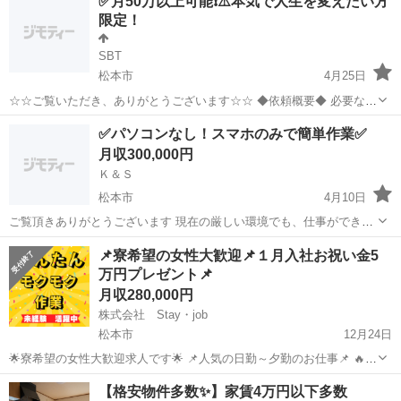
✅月50万以上可能❗️⚠️本気で人生を変えたい方
の職種も検討中。20~60歳迄の方。基本日曜日、盆、正月、ゴールデ
限定！
ンウィーク休み。
SBT
松本市
4月25日
☆☆ご覧いただき、ありがとうございます☆☆ ◆依頼概要◆ 必要な物
はパソコン、携帯のみで経験、スキルなどは無くても大丈夫です。 作
長野
松本市
その他
✅パソコンなし！スマホのみで簡単作業✅
業内容はコピー&ペーストがメインのお仕事になります。 実際の作業
月収300,000円
はとても簡単で...
Ｋ＆Ｓ
松本市
4月10日
ご覧頂きありがとうございます 現在の厳しい環境でも、仕事ができ収
入を得ていく事が出来ます！ 自宅で過ごすことが多い今だからこそ、
長野
松本市
その他
📌寮希望の女性大歓迎📌１月入社お祝い金5
おすすめです 【作業】 コピー&ペースト作業 マニュアルがあるので、
万円プレゼント📌
簡単作業！ ...
月収280,000円
株式会社 Stay・job
松本市
12月24日
🌟寮希望の女性大歓迎求人です🌟 📌人気の日勤～夕勤のお仕事📌 🔥遠
方でも安心♪無料寮完備🔥 📌20歳～55歳までの女性多数活躍中📌 ～お
長野
松本市
その他
【格安物件多数✨】家賃4万円以下多数
仕事内容～ ◇調味料製品の検品や梱包作業◇ ・箱入り製品の検品作業