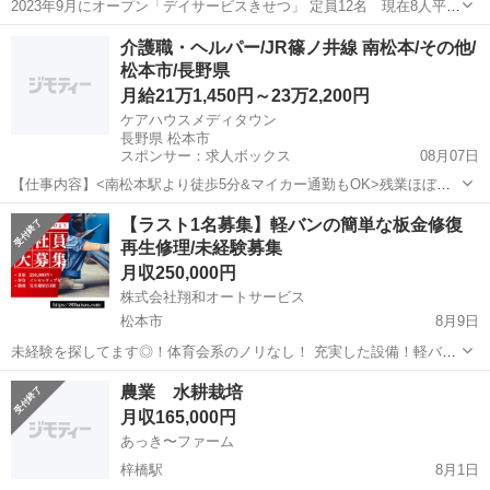
2023年9月にオープン「デイサービスきせつ」 定員12名 現在8人平
均 支援～介護2までの方が利用 レクリエーション内容 ・みんなでイ
長野
松本市
松本駅
その他
デイサービス
介護職・ヘルパー/JR篠ノ井線 南松本/その他/
オンモールに買い物や外食 ・紐のカーテンを制作 ・昼食作りでお
松本市/長野県
好み焼き ・散歩に...
月給21万1,450円～23万2,200円
ケアハウスメディタウン
長野県 松本市
スポンサー：求人ボックス
08月07日
【仕事内容】<南松本駅より徒歩5分&マイカー通勤もOK>残業ほぼな
し 定年65歳&再雇用あり クリニック併設で安心 JR篠ノ井線「南松本
正社員
【ラスト1名募集】軽バンの簡単な板金修復
駅」より徒歩5分とアクセス抜群!マイカー通勤も可能で通勤らくらく
再生修理/未経験募集
残業は月平均5時間程度とほぼ...
月収250,000円
株式会社翔和オートサービス
松本市
8月9日
未経験を探してます◎！体育会系のノリなし！ 充実した設備！軽バン
の板金加工スタッフ募集＊ 事前にまずは会社見学からでも、お気軽に
長野
松本市
その他
未経験
農業 水耕栽培
お越しください♪ ものづくりが好きな方を待っています！優しい社長
月収165,000円
や社員のもとで、未...
あっき〜ファーム
梓橋駅
8月1日