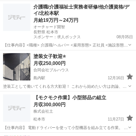
頑張ってみませんか！？
長野
松本市
南松本駅
その他
介護職/介護福祉士実務者研修/他介護資格/デ
イ/北松本駅
月給19万円～24万円
オーチャード開智
長野県 松本市
スポンサー：求人ボックス
08月05日
【仕事内容】<職種> 介護職/ヘルパー <雇用形態> 正社員 <施設形態>
デイサービス <お仕事内容> 介護職/ヘルパーのお仕事です。 未経験可
正社員
塗装女子歓迎⭐️
勤務先施設・サービス内容は下記の通り。 老人デイサービスセンター
月収250,000円
オーチャード・ケ...
合同会社ブルハウス
島内駅
12月16日
塗装工として働いてくれる方大歓迎！ これから始めたい方は勿論、1
人親方だった方、塗装女子を目指したい方一緒に楽しく働きません
長野
松本市
島内駅
その他
【モクモク作業】小型部品の組立
か？♩ 試用期間あり！日給制です！ 宜しくお願い致します
月収300,000円
株式会社土
松本市
11月27日
【仕事内容】 電動ドライバーを使って小型機器を組み立てる作業。 工
具の使い方は事前に練習があるのでご安心ください。 ライン作業では
長野
松本市
その他