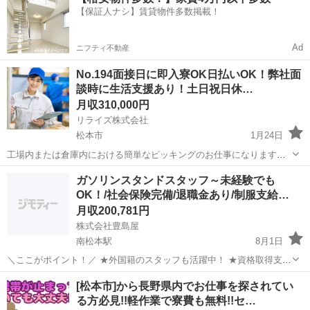
方が始めるのにうってつけのお仕事です。 男性も女性も活躍できる職
【保証人ナシ】賃貸物件多数掲載！
場となっております。 ...
Ad
ニフティ不動産
No.194面接日に即入寮OK日払いOK！弊社面
談時に生活支援あり！土日祝日休…
月収310,000円
リライズ株式会社
松本市
1月24日
工場内または倉庫内における簡単なピッキングのお仕事になります！
未経験の方が始めるのにうってつけのお仕事です。 ◎お金がなくて困
長野
松本市
その他
業務
ガソリンスタンドスタッフ～未経験でも
ってる ◎即入寮がしたい ◎日払い・週払いを希望している ◎携帯代
OK！/社会保険完備/退職金あり/制服支給…
が払えない ◎...
月収200,781円
株式会社豊島屋
南松本駅
8月1日
＼ここがポイント！／ ★外国籍のスタッフも活躍中！ ★資格取得支援
充実！ ★創業150年以上と安定した企業！ ＜仕事内容＞ ガソリンスタ
長野
松本市
南松本駅
その他
未経験
[松本市]から長野県内でお仕事を探されてい
ンドでの給油やボンネット点検を含む作業をお任せいたします！ 具体
る方必見!!軽作業で寮費も無料!!セ…
的に...