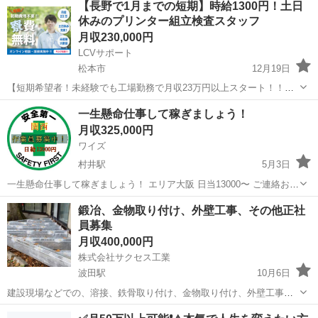
【長野で1月までの短期】時給1300円！土日
休みのプリンター組立検査スタッフ
月収230,000円
LCVサポート
松本市
12月19日
【短期希望者！未経験でも工場勤務で月収23万円以上スタート！！】
好条件でお仕事がスタート！ 勤務開始前の職場見学があるので、安心
長野
松本市
その他
一生懸命仕事して稼ぎましょう！
してスタートできますよ！ 仕事内容は、大きなプラモを組み立てるよ
月収325,000円
うな楽しさも！ 《...
ワイズ
村井駅
5月3日
一生懸命仕事して稼ぎましょう！ エリア大阪 日当13000〜 ご連絡お待
ちしてます！
長野
松本市
村井駅
その他
鍛冶、金物取り付け、外壁工事、その他正社
員募集
月収400,000円
株式会社サクセス工業
波田駅
10月6日
建設現場などでの、溶接、鉄骨取り付け、金物取り付け、外壁工事な
どの職人募集中。経験、保持資格などで相談により、給料決定。新規
長野
松本市
波田駅
その他
社員募集