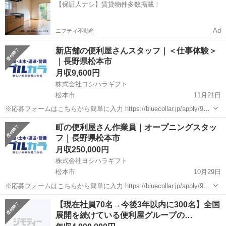
【保証人ナシ】賃貸物件多数掲載！
（印字...
Ad
ニフティ不動産
新店舗の便利屋さんスタッフ｜＜仕事体験＞
｜長野県松本市
月収9,600円
株式会社ヨシハラギフト
松本市
11月21日
※応募フォームはこちらから簡単に入力 https://bluecollar.jp/apply/966
■【お仕事体験】＼面接＆履歴書不要★／ ■【安心】体験のみで終了も
長野
松本市
その他
積み込み
町の便利屋さん作業員｜オープニングスタッ
OK★ ■【新店舗】オープニングスタッフ募集...
フ｜長野県松本市
月収250,000円
株式会社ヨシハラギフト
松本市
10月29日
※応募フォームはこちらから簡単に入力 https://bluecollar.jp/apply/965
■【松本市】新店舗をオープンします！ ■【未経験OK】オープニング
長野
松本市
その他
水道
【現在社員70名→今後3年以内に300名】全国
スタッフ募集！ ■【働き方自由】スケジュール...
展開を続けている便利屋グループの…