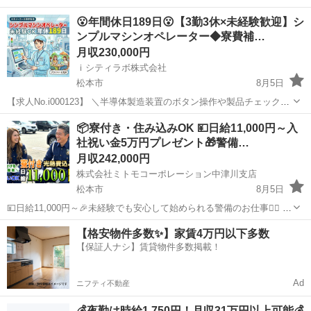
😮年間休日189日😮【3勤3休×未経験歓迎】シ
ンプルマシンオペレーター◆寮費補…
月収230,000円
ｉシティラボ株式会社
松本市
8月5日
【求人No.i000123】 ＼半導体製造装置のボタン操作や製品チェックを
行うシンプル作業です😊／ 👉ここがポイント 🚩年間休日189日！しっ
長野
松本市
その他
📦寮付き・住み込みOK 💴日給11,000円～入
かり休める働き方💕 🚩未経験歓迎◎カンタン機械操作中心🎵 🚩寮完備
社祝い金5万円プレゼント🎁警備…
＆...
月収242,000円
株式会社ミトモコーポレーション中津川支店
松本市
8月5日
💴日給11,000円～🎉未経験でも安心して始められる警備のお仕事👮‍♂️ 🌸
岐阜東濃地区（中津川・恵那・瑞浪・土岐・多治見）で大募集‼ 🎊今
長野
松本市
その他
未経験
【格安物件多数✨】家賃4万円以下多数
だけ！入社祝い金5万円支給💰 すぐ働きたい方にピッタリ✨ ✅日給
【保証人ナシ】賃貸物件多数掲載！
11,0...
Ad
ニフティ不動産
💰夜勤は時給1,750円！月収31万円以上可能💰