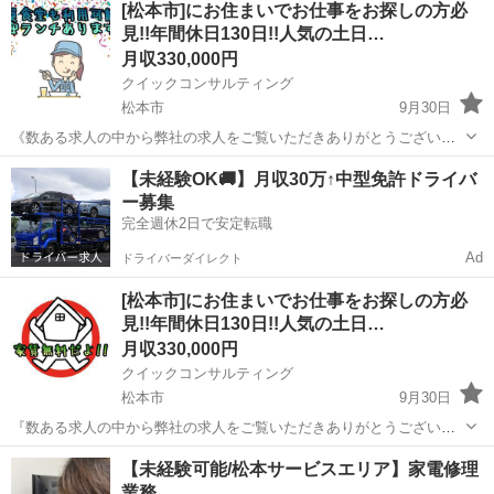
[松本市]にお住まいでお仕事をお探しの方必
ないため、焦らずじっくり作業できます。
見!!年間休日130日!!人気の土日…
月収330,000円
クイックコンサルティング
松本市
9月30日
《数ある求人の中から弊社の求人をご覧いただきありがとうございま
す!!》 PRポイント満載の求人になりますので最後までお読みくださ
長野
松本市
その他
未経験
【未経験OK🚚】月収30万↑中型免許ドライバ
い? こちらの求人以外にも長野県内の求人数が多く掲載できていない
ー募集
求人も沢山あるので、相談だけ...
完全週休2日で安定転職
Ad
ドライバーダイレクト
[松本市]にお住まいでお仕事をお探しの方必
見!!年間休日130日!!人気の土日…
月収330,000円
クイックコンサルティング
松本市
9月30日
『数ある求人の中から弊社の求人をご覧いただきありがとうございま
す!!』 PRポイント満載の求人になりますので最後までお読みくださ
長野
松本市
その他
未経験
【未経験可能/松本サービスエリア】家電修理
い? こちらの求人以外にも長野県内の求人数が多く掲載できていない
業務
求人も沢山あるので、相談だけ...