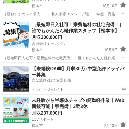
松本市
10月10日
［超おすすめレア求人！！］将来安泰エンジニア職！ 学歴・資格不
問、未経験OK【松本市】 未経験20〜30代男女活躍中！！ これからの
長野
松本市
その他
未経験
［最短即日入社可！寮費無料の社宅完備！］
未来、必ず需要の高まるエンジニア職に興味はありませんか？ 約5年
誰でもかんたん軽作業スタッフ【松本市】
と身近...
月収300,000円
合同会社キャンパス
松本市
10月9日
［最短即日入社可！寮費無料の社宅完備！］誰でもかんたん軽作業ス
タッフ【松本市】 未経験でも積極採用中！！モクモク作業のため人間
長野
松本市
その他
未経験
【未経験OK🚚】月収30万↑中型免許ドライバ
関係で悩むこともありません！ この期にキャリアも経験も収入も全て
ー募集
を手にしてみま...
完全週休2日で安定転職
Ad
ドライバーダイレクト
未経験から半導体チップの簡単軽作業丨Web
面接可能丨寮完備丨3勤3休
月収237,000円
LCVサポート
松本市
2月13日