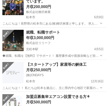
ています。
月収200,000円
株式会社柳沢林業
松本市
6月9日
こんにちは！長野県の松本市にある(株)柳沢林業と申します。 求人の
告知です！ 柳沢林業では、現在共に働く仲間を募集しています。 採用
長野
松本市
その他
重機
就職、転職サポート
職種、求める経験や資格条件などは下記の通りです。 良いご縁と、出
年収3,000,000円
会いがありま...
株式会社リリーフ
北松本駅
4月5日
◆就職、転職を【無料】でサポート！ 履歴書作成や面接攻略など担当
者がカウンセリングサポート実施！ 高収入での正社員応募はこちら♪
長野
松本市
北松本駅
その他
【スタートアップ】家屋等の解体工
全国各地に就職先ございます‼️ まずはご相談下さい。
月収250,000円
https://line.me/t...
(株)ONDAYS
松本市
12月16日
こんにちは！！ 私たちは松本を拠点に、主に県内中心地区で家屋の解
体、内装解体、外構工事を行っています。 今年9月に設立したまだ新
長野
松本市
その他
スタートアップ
加盟店募集🌸エアコン設置できる方⚘
しい会社です。 この業界のイメージといったら正直よくないでしょ
月収500,000円
う。きつい、汚い、危険。...