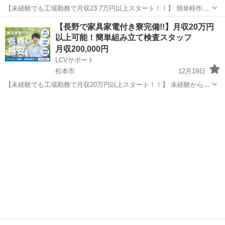
【未経験でも工場勤務で月収23.7万円以上スタート！！】 簡単軽作業
で未経験からスタートした人がほとんど！ 《寮完備(減額中)！！！》
長野
松本市
その他
【長野で家具家電付き寮完備!!】月収20万円
つまり、稼いだ分は手元に残りやすい！ 十分な貯金ができますので、
以上可能！簡単組み立て検査スタッフ
「休日には旅...
月収200,000円
LCVサポート
松本市
12月19日
【未経験でも工場勤務で月収20万円以上スタート！！】 未経験からス
タートした人がほとんど！ 腕時計の細かい部品を扱うので、細かい作
長野
松本市
その他
業が好きな方にオススメです！！ 《今だけ！寮費格安！！！》 つま
り、稼いだ分はほと...