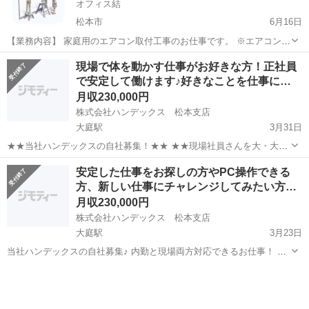
オフィス結
松本市
6月16日
【業務内容】 家庭用のエアコン取付工事のお仕事です。 ※エアコン設
置経験がある方（数十台以上） （資格有が望ましいです）
長野
松本市
その他
個人事業主
現場で体を動かす仕事がお好きな方！正社員
【雇用形態】 業務委託 【稼働エリア】 松本市を中心に広範...
で安定して働けます♪好きなことを仕事に…
月収230,000円
株式会社ハンデックス 松本支店
大庭駅
3月31日
★★当社ハンデックスの自社募集！★★ ★★現場社員さんを大・大・
大募集です★★ 正社員で長期に安定して働きたい方、 現場での作業が
長野
松本市
大庭駅
その他
安定した仕事をお探しの方やPC操作できる
お好きな方や経験者、大歓迎です♪ 採用枠は2名です！ お早めにご応募
方、新しい仕事にチャレンジしてみたい方…
下さい。...
月収230,000円
株式会社ハンデックス 松本支店
大庭駅
3月23日
当社ハンデックスの自社募集♪ 内勤と現場両方対応できるお仕事！ 正
社員として長期で働ける方、大歓迎です♪ 採用人数は＼1名／なので、
長野
松本市
大庭駅
その他
お早めにご応募下さい！ ★募集背景 おかげさまで業績が好調でして、
現在のメンバ...