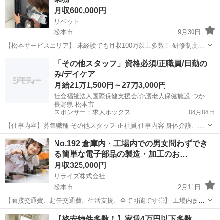
月収600,000円
リベット
松本市
9月30日
【松本サービスエリア】 未経験でも月収100万以上多数！ 研修制度あ
り！ 【仕事内容】 個人宅に出張し、電化製品全般の修理業務を行いま
長野
松本市
その他
未経験
「その他スタッフ」資格必須/正職員/日勤の
す。 朝一にセンター集合し、伝票に書いているお客様宅に訪問してい
み/デイケア
きます。...
月給21万1,500円～27万3,000円
社会福祉法人国際保健支援会/介護老人保健施設 つかまの里
長野県 松本市
スポンサー：求人ボックス
08月04日
【仕事内容】募集職種 その他スタッフ 正社員 仕事内容 身体介護、食
事介助、入浴介助、排泄介助、レク企画・運営、機能訓練、リラクゼ
正社員
No.192 倉庫内・工場内での男女問わずでき
ーション、退院支援、運動指導、生活指導、遊び支援、機能改善、体
る簡単な電子部品の製造・加工のお…
調調整 給与・手当 <給与> 月給21...
月収325,000円
リライズ株式会社
松本市
2月11日
【面接交通費、赴任交通費、生活支援、全て可能です◎】 工場内また
は倉庫内における簡単な電子部品製造のお仕事になります！ 未経験の
長野
松本市
その他
業務
【格安物件多数！】家賃4万円以下多数