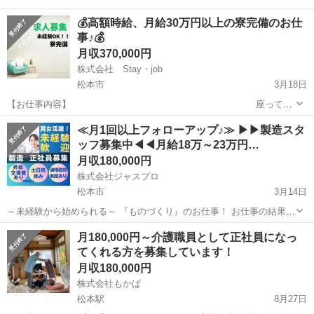
💰高額時給、月給30万円以上の寮完備のお仕
事♪💰
月収370,000円
株式会社 Stay・job
松本市
3月18日
【お仕事内容】 座って
楽々♪ ①医療品の外観検査の簡単な 🌟ここが注目ポイント🌟 ★未経験
長野
松本市
その他
未経験
≪月1回以上フォローアップ♪≫ ▶▶製造スタ
からのスタートも大歓迎！ ★20代30代40代の男女活躍中！ ★寮費無
ッフ募集中◀◀月給18万～23万円…
料♪ ...
月収180,000円
株式会社ジャスプロ
松本市
3月14日
～未経験から始められる～ 『ものづくり』のお仕事！ お仕事の結果が
目に見えるからこその 達成感ややりがいも♪ 入社後に専門的な知識や
長野
松本市
その他
未経験
月180,000円～介護職員として正社員になっ
スキルを 身に付けることができます。 ◼︎こんな方にもおすすめで...
てくれる方を募集しています！
月収180,000円
株式会社もかば
松本駅
8月27日