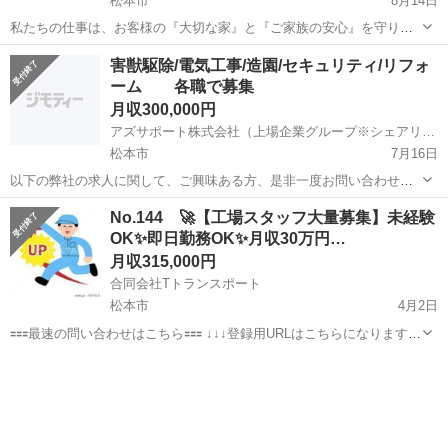
松本市
8月14日
私たちの仕事は、お客様の『大切な家』と『ご家族の安心』を守り抜
くこと。年々増加する害虫・害獣被害に対応し、お客様のSOSに迅速
長野
松本市
その他
害獣
害獣駆除/電気工事/造園/セキュリティ/リフォ
に応える体制を整えています。 ★業務内容★ 私たちの仕事は、お客様
ーム 各職で募集
の不安を根本から解消する...
月収300,000円
アズサポート株式会社（上場企業グループ※シェアリングテクノロジー株式会社）
松本市
7月16日
以下の弊社の求人に関して、ご興味ある方、是非一度お問い合わせく
ださい。 ・色々な職種が弊社あり怪しむ方も多いかもしれませんが、
長野
松本市
その他
40歳
No.144 🚀【工場スタッフ大量募集】未経験
弊社が「日本で急成長の便利屋グループ」を 運営しているためです。
OK✨即日勤務OK✨月収30万円…
・派遣会社や個人事業と...
月収315,000円
合同会社Tトランスポート
松本市
4月2日
🟰🟰🟰最速の問い合わせはこちら🟰🟰🟰 ↓↓↓登録用URLはこちらになります
↓↓↓ https://lin.ee/nuSOlbcZ 📦 シンプルな軽作業でしっかり稼げ
長野
松本市
その他
未経験
る！ 💰 高時給＆好待遇！寮完備で即入居OK...