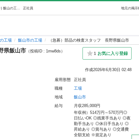
（急募）部品の検査スタッフ長野県飯山市 ((株)アルミラ) 飯山の工場の正社員の求人情報 （株）アルミラ｜ジモティー
正社員
地元の掲示
の工場
飯山市の工場
（急募）部品の検査スタッフ 長野県飯山市
野県飯山市
（投稿ID : 1mw8ds）
1
お気に入り登録
作成
2026年6月30日 02:48
雇用形態
正社員
職種
工場
地域
飯山市
給与
月収285,000円
年収例）514万円～570万円◎
日払いOK ◎残業手当あり ◎夜
勤手当あり ◎休日手当あり ◎
昇給あり ◎賞与あり ◎交通費
全額支給 ※規定あり