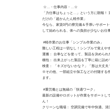
 ☆…・仕事内容・…☆

「力仕事はちょっと…」という方に朗報！ 
だけの「超かんたん軽作業」

今なら、家賃0円の寮完備＆手厚いサポート
して始められる、体への負担が少ないお仕事です
 #軽作業のお仕事「シンプル作業のみ」

難しい工程は一切なし！シンプルで覚えやすい
運搬： 台車などを使って、製品を決められた
梱包： 出来上がった製品を丁寧に箱に詰めて
検査： 「キズがないかな？」「形は大丈夫？」
※その他、一部組立や加工などの付随する
ます。

 #重労働とは無縁の「快適ワーク」

最新の設備やロボットが作業をサポートし
ん！

クリーンな職場： 空調完備で年中快適。清潔