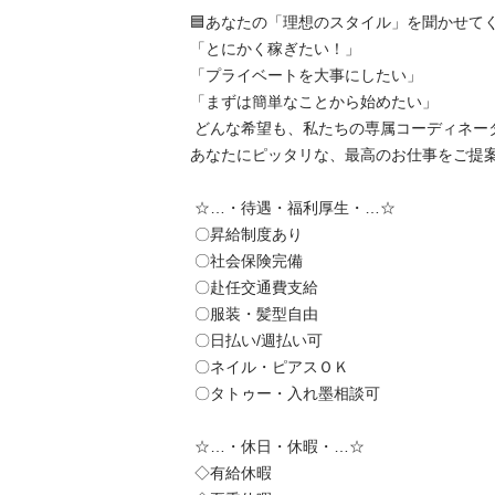
🟦あなたの「理想のスタイル」を聞かせてくだ
「とにかく稼ぎたい！」

「プライベートを大事にしたい」

「まずは簡単なことから始めたい」

 どんな希望も、私たちの専属コーディネーターにお聞かせください。 

あなたにピッタリな、最高のお仕事をご提案し
 ☆…・待遇・福利厚生・…☆

 〇昇給制度あり

 〇社会保険完備

 〇赴任交通費支給

 〇服装・髪型自由

 〇日払い/週払い可

 〇ネイル・ピアスＯＫ

 〇タトゥー・入れ墨相談可

 ☆…・休日・休暇・…☆

 ◇有給休暇
