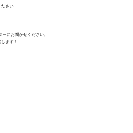
さい

ます！
