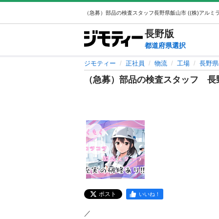
長野
版
都道府県選択
ジモティー
正社員
物流
工場
長野県
（急募）部品の検査スタッフ 長
ポスト
いいね！
／
