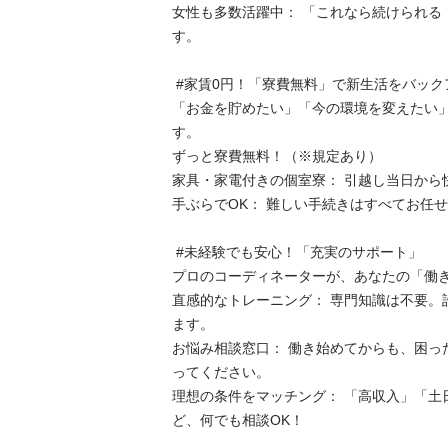
女性も多数活躍中： 「これなら続けられる
す。

 #家賃0円！「寮費無料」で新生活をバックアップ

「お金を貯めたい」「今の環境を変えたい
す。

ずっと寮費無料！（※規定あり）

家具・家電付きの個室寮： 引越し当日から快
手ぶらでOK： 難しい手続きはすべてお任せくだ
 #未経験でも安心！「充実のサポート」

プロのコーディネーターが、あなたの「働きた
直感的なトレーニング： 専門知識は不要。
ます。

お悩み相談窓口： 働き始めてからも、困っ
ってください。

理想の条件をマッチング： 「高収入」「土
ど、何でも相談OK！
