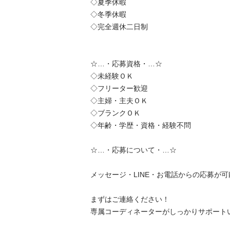
 ◇夏季休暇

 ◇冬季休暇

 ◇完全週休二日制

 ☆…・応募資格・…☆

 ◇未経験ＯＫ

 ◇フリーター歓迎

 ◇主婦・主夫ＯＫ

 ◇ブランクＯＫ

 ◇年齢・学歴・資格・経験不問

 ☆…・応募について・…☆

 メッセージ・LINE・お電話からの応募が可能になります。

 まずはご連絡ください！

 専属コーディネーターがしっかりサポート