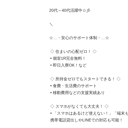
20代～40代活躍中☆彡

＼

☆…・安心のサポート体制・…☆

 ◇ 住まいの心配ゼロ！ ◇

 • 個室1R完全無料！

 • 即日入寮OK！など

 ◇ 所持金ゼロでもスタートできる！ ◇

 • 食費・生活費のサポート

 • 移動費用などの支援実績あり

 ◇ スマホがなくても大丈夫！ ◇

 • 「スマホはあるけど使えない！」「端末もない」など

 携帯電話貸出しやLINEでの対応も可能！
