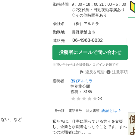
勤務時間
9：00～18：00 21：00～6：00 
◇2交代制・日勤夜勤専属あり
◇その他時間帯あり
会社名
（株）アルミラ
勤務地
長野県飯山市
連絡先
投稿者にメールで問い合わせ
※問い合わせは会員登録とログイン必須です
違反を報告
注意事項
投稿者
(株)アルミラ
性別非公開
投稿： 
8185
0.0
認証とは
身分証
電話番号
法人書類
私たちは、仕事に困っている方々を支援
し、企業と求職者をつなぐことです。すべ
ての求職者に対し、...