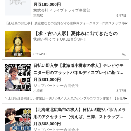
月収185,000円
株式会社ドライブトライブ事業部
稲穂駅
8月7日
【正社員のお仕事】 農産物などの品質を守る倉庫内フォークリフト作業スタッフ 取扱商品：農作
北海道
石狩市
稲穂駅
倉庫管理
フォークリフト
【求・古い人形】夏休みに出てきたもの
状態が悪くてもOK🙆‍♀️査定0円‼️
COYASH
Ad
日払い即入寮【北海道小樽市の求人】テレビやモ
ニター用のフラットパネルディスプレイに基づく
製造補助スタッフ
月収361,000円
ジョブパートナー合同会社
小樽市
8月7日
＼土日祝休み&難しい作業は一切ナシ!!／ 大人気のシンプルコツコツ作業！ 【お仕事内容
北海道
小樽市
工場
未経験
【北海道北広島市の求人】日払い/週払い可/カメラ
用のアクセサリー（例えば、三脚、ストラップ、
レンズフィルターなど）における加工製造スタッ
月収368,000円
ジョブパートナー合同会社
フ