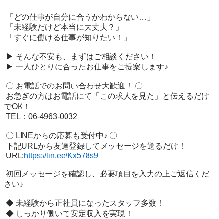
 「どの仕事が自分に合うかわからない…」

 「未経験だけど本当に大丈夫？」

 「すぐに働ける仕事が知りたい！」

 ▶ そんな不安も、まずはご相談ください！

 ▶ 一人ひとりに合ったお仕事をご提案します♪

 〇 お電話でのお問い合わせ大歓迎！ 〇

 お急ぎの方はお電話にて「この求人を見た」と伝えるだけ
でOK！

 TEL：06-4963-0032

 〇 LINEからの応募も受付中♪ 〇

 下記URLから友達登録してメッセージを送るだけ！

 URL:
https://lin.ee/Kx578s9
 初回メッセージを確認し、必要項目を入力の上ご返信くだ
さい♪

 ◆ 未経験から正社員になったスタッフ多数！

 ◆ しっかり働いて安定収入を実現！
