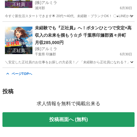
(株)アルミラ
正社員
浦河郡
6月30日
今すぐ新生活スタートできます🌟 20代〜40代、未経験・ブランクOK！ 〇●LINEからの応募が可能
北海道
浦河郡
工場
未経験
未経験でも『正社員』へ！ボタンひとつで安定×高
収入の未来を掴もう☆彡 千葉県印旛郡酒々井町
月収285,000円
(株)アルミラ
正社員
千葉県 印旛郡
6月30日
＼安定した正社員のお仕事をお探しの方必見！／ 「未経験から正社員になれる？」 「すぐ
千葉
印旛郡
工場
未経験
ページTOPへ
投稿
求人情報を無料で掲載出来る
投稿画面へ (無料)