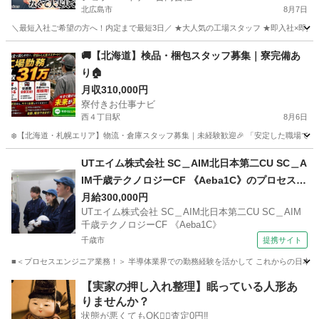
北広島市
8月7日
＼最短入社ご希望の方へ！内定まで最短3日／ ★大人気の工場スタッフ ★即入社×即入寮可
北海道
北広島市
工場
未経験
🚚【北海道】検品・梱包スタッフ募集｜寮完備あ
り🏠
月収310,000円
寮付きお仕事ナビ
西４丁目駅
8月6日
❄️【北海道・札幌エリア】物流・倉庫スタッフ募集｜未経験歓迎🎉 「安定した職場で働
北海道
札幌市
西４丁目駅
工場
未経験
UTエイム株式会社 SC＿AIM北日本第二CU SC＿A
IM千歳テクノロジーCF 《Aeba1C》のプロセスエ
ンジニア・レシピ作成・解析・グラフ作成・メン
月給300,000円
UTエイム株式会社 SC＿AIM北日本第二CU SC＿AIM
テナンス・データ解析 【経験者・有資格者歓迎】
千歳テクノロジーCF 《Aeba1C》
千歳市
提携サイト
■＜プロセスエンジニア業務！＞ 半導体業界での勤務経験を活かして これからの日本を
北海道
千歳市
その他
【実家の押し入れ整理】眠っている人形あ
りませんか？
状態が悪くてもOK🙆‍♀️査定0円‼️