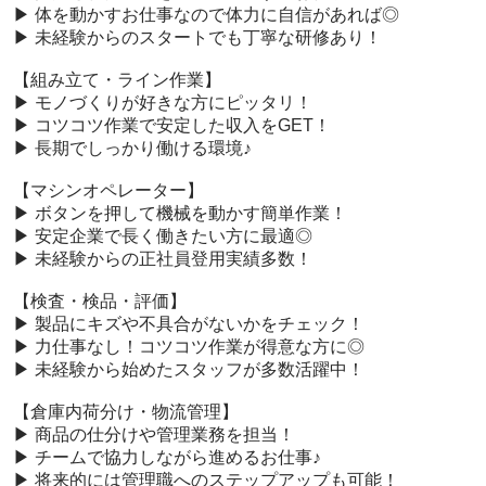
 ▶ 体を動かすお仕事なので体力に自信があれば◎

 ▶ 未経験からのスタートでも丁寧な研修あり！

 【組み立て・ライン作業】

 ▶ モノづくりが好きな方にピッタリ！

 ▶ コツコツ作業で安定した収入をGET！

 ▶ 長期でしっかり働ける環境♪

 【マシンオペレーター】

 ▶ ボタンを押して機械を動かす簡単作業！

 ▶ 安定企業で長く働きたい方に最適◎

 ▶ 未経験からの正社員登用実績多数！

 【検査・検品・評価】

 ▶ 製品にキズや不具合がないかをチェック！

 ▶ 力仕事なし！コツコツ作業が得意な方に◎

 ▶ 未経験から始めたスタッフが多数活躍中！

 【倉庫内荷分け・物流管理】

 ▶ 商品の仕分けや管理業務を担当！

 ▶ チームで協力しながら進めるお仕事♪

 ▶ 将来的には管理職へのステップアップも可能！
