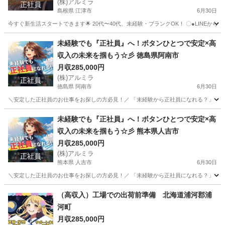
(株)アルミラ
正社員
島根県 江津市
6月30日
今すぐ新生活スタートできます🌟 20代〜40代、未経験・ブランクOK！ 〇●LINEからの応募が可能
島根
江津市
物流
未経験
未経験でも『正社員』へ！ボタンひとつで安定×高
収入の未来を掴もう☆彡 徳島県阿南市
月収285,000円
(株)アルミラ
正社員
徳島県 阿南市
6月30日
＼安定した正社員のお仕事をお探しの方必見！／ 「未経験から正社員になれる？」 「すぐ
徳島
阿南市
工場
未経験
未経験でも『正社員』へ！ボタンひとつで安定×高
収入の未来を掴もう☆彡 熊本県人吉市
月収285,000円
(株)アルミラ
正社員
熊本県 人吉市
6月30日
＼安定した正社員のお仕事をお探しの方必見！／ 「未経験から正社員になれる？」 「すぐ
熊本
人吉市
工場
未経験
（高収入）工場での出荷前準備 北海道浦河郡浦
河町
月収285,000円