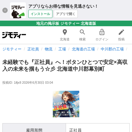
アプリならお得な情報を見逃さない！
インストール
アプリで開く
地元の掲示板 ジモティー 北海道版
北海道
検索
ログイン
投稿
ジモティー
正社員
物流
工場
北海道の工場
中川郡の工場
未経験でも『正社員』へ！ボタンひとつで安定×高収
入の未来を掴もう☆彡 北海道中川郡幕別町
投稿ID: 1ifjx8
2026年6月30日 03:04
雇用形態
正社員