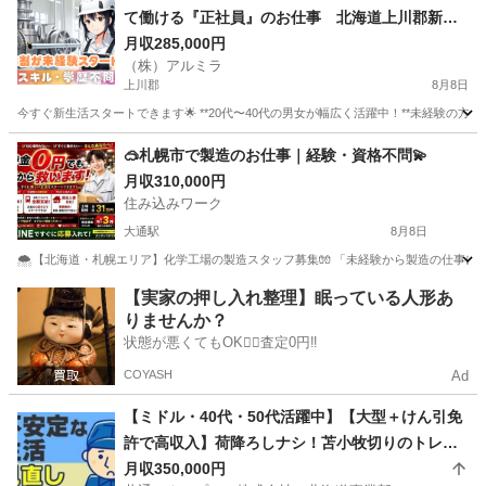
て働ける『正社員』のお仕事 北海道上川郡新得
町
月収285,000円
（株）アルミラ
上川郡
8月8日
今すぐ新生活スタートできます🌟 **20代〜40代の男女が幅広く活躍中！**未経験の方も歓迎で
北海道
上川郡
工場
未経験
🥽札幌市で製造のお仕事｜経験・資格不問💫
月収310,000円
住み込みワーク
大通駅
8月8日
🌨️【北海道・札幌エリア】化学工場の製造スタッフ募集🧤 「未経験から製造の仕事に
北海道
札幌市
大通駅
工場
未経験
【実家の押し入れ整理】眠っている人形あ
りませんか？
状態が悪くてもOK🙆‍♀️査定0円‼️
COYASH
Ad
【ミドル・40代・50代活躍中】【大型＋けん引免
許で高収入】荷降ろしナシ！苫小牧切りのトレー
ラー運転手 北海道北広島市ドライバー
月収350,000円