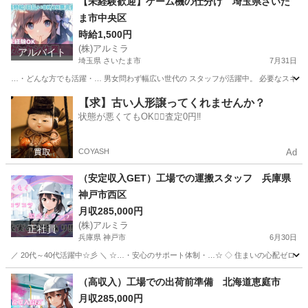
【未経験歓迎】ゲーム機の仕分け 埼玉県さいた
ま市中央区
時給1,500円
(株)アルミラ
アルバイト
埼玉県 さいたま市
7月31日
…・どんな方でも活躍・… 男女問わず幅広い世代の スタッフが活躍中。 必要なスキルは
埼玉
さいたま市
倉庫
スタッフ
【求】古い人形譲ってくれませんか？
状態が悪くてもOK🙆‍♀️査定0円‼️
COYASH
Ad
（安定収入GET）工場での運搬スタッフ 兵庫県
神戸市西区
月収285,000円
(株)アルミラ
正社員
兵庫県 神戸市
6月30日
／ 20代～40代活躍中☆彡 ＼ ☆…・安心のサポート体制・…☆ ◇ 住まいの心配ゼロ！ ◇ 
兵庫
神戸市
工場
未経験
（高収入）工場での出荷前準備 北海道恵庭市
月収285,000円