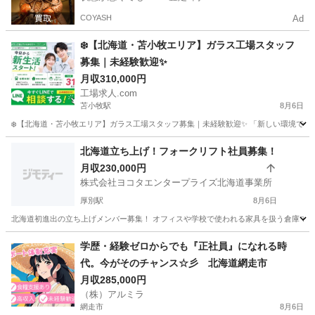
COYASH
Ad
❄️【北海道・苫小牧エリア】ガラス工場スタッフ
募集｜未経験歓迎✨
月収310,000円
工場求人.com
苫小牧駅
8月6日
❄️【北海道・苫小牧エリア】ガラス工場スタッフ募集｜未経験歓迎✨ 「新しい環境で働きた
北海道
苫小牧市
苫小牧駅
工場
未経験
北海道立ち上げ！フォークリフト社員募集！
月収230,000円
株式会社ヨコタエンタープライズ北海道事業所
厚別駅
8月6日
北海道初進出の立ち上げメンバー募集！ オフィスや学校で使われる家具を扱う倉庫での
北海道
札幌市
厚別駅
その他
学歴・経験ゼロからでも『正社員』になれる時
代。今がそのチャンス☆彡 北海道網走市
月収285,000円
（株）アルミラ
網走市
8月6日