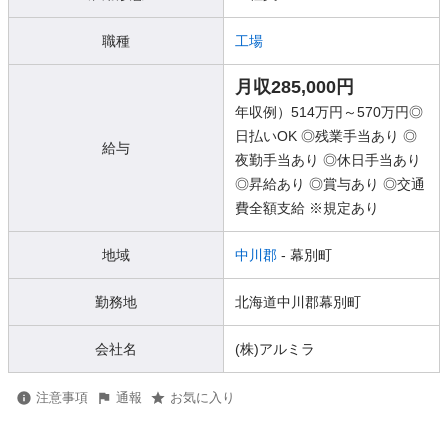
職種
工場
月収285,000円
年収例）514万円～570万円◎
日払いOK ◎残業手当あり ◎
給与
夜勤手当あり ◎休日手当あり
◎昇給あり ◎賞与あり ◎交通
費全額支給 ※規定あり
地域
中川郡
- 幕別町
勤務地
北海道中川郡幕別町
会社名
(株)アルミラ
注意事項
通報
お気に入り