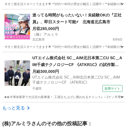
今すぐ新生活スタートできます🌟 **20代〜40代の男女が幅広く活躍中！**未経験の方も歓迎で
北海道
網走市
工場
未経験
迷ってる時間がもったいない！未経験OKの『正社
員』、即日スタート可能⚡ 北海道北広島市
月収285,000円
（株）アルミラ
北広島市
8月6日
今すぐ新生活スタートできます🌟 **20代〜40代の男女が幅広く活躍中！**未経験の方も歓迎で
北海道
北広島市
工場
未経験
UTエイム株式会社 SC＿AIM北日本第二CU SC＿A
IM千歳テクノロジーCF 《ATKR1C》の試作製
造・生産進捗管理 【無期雇用派遣】
月給300,000円
UTエイム株式会社 SC＿AIM北日本第二CU SC＿AIM
千歳テクノロジーCF 《ATKR1C》
千歳市
提携サイト
■★半導体業界で大注目の新事業！ 工場立ち上げに携われるチャンス♪ ＜2ナノ半導体の
北海道
千歳市
その他
もっと見る
(株)アルミラ
さんのその他の投稿記事：