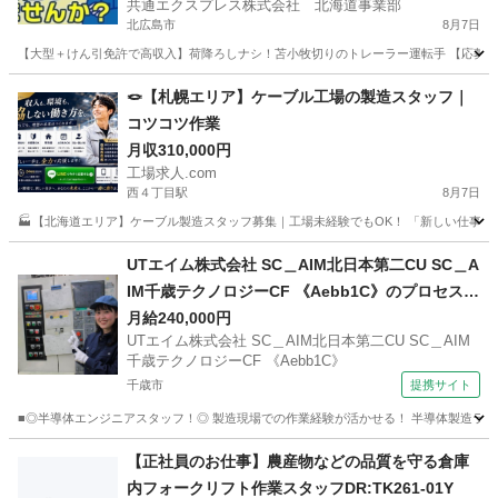
共通エクスプレス株式会社 北海道事業部
北広島市
8月7日
【大型＋けん引免許で高収入】荷降ろしナシ！苫小牧切りのトレーラー運転手 【応募先企
北海道
北広島市
ドライバー
トレーラー
🪢【札幌エリア】ケーブル工場の製造スタッフ｜
コツコツ作業
月収310,000円
工場求人.com
西４丁目駅
8月7日
🏭【北海道エリア】ケーブル製造スタッフ募集｜工場未経験でもOK！ 「新しい仕事を始
北海道
札幌市
西４丁目駅
工場
電線
UTエイム株式会社 SC＿AIM北日本第二CU SC＿A
IM千歳テクノロジーCF 《Aebb1C》のプロセスエ
ンジニア・レシピ作成・解析・グラフ作成・機械
月給240,000円
UTエイム株式会社 SC＿AIM北日本第二CU SC＿AIM
操作・部材管理 【フリーター歓迎】
千歳テクノロジーCF 《Aebb1C》
千歳市
提携サイト
■◎半導体エンジニアスタッフ！◎ 製造現場での作業経験が活かせる！ 半導体製造ライン
北海道
千歳市
その他
【正社員のお仕事】農産物などの品質を守る倉庫
内フォークリフト作業スタッフDR:TK261-01Y