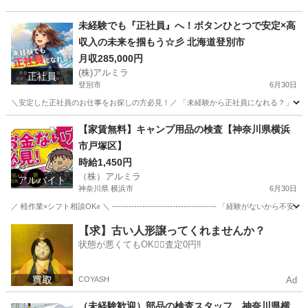
未経験でも『正社員』へ！ボタンひとつで安定×高
収入の未来を掴もう☆彡 北海道登別市
月収285,000円
(株)アルミラ
正社員
登別市
6月30日
＼安定した正社員のお仕事をお探しの方必見！／ 「未経験から正社員になれる？」 「すぐ
北海道
登別市
工場
未経験
【家賃無料】キャンプ用品の検査【神奈川県横浜
市戸塚区】
時給1,450円
（株）アルミラ
アルバイト
神奈川県 横浜市
6月30日
／ 軽作業×シフト相談OK✊ ＼ -------------------------------------- 「経験
神奈川
横浜市
倉庫
時給
【求】古い人形譲ってくれませんか？
状態が悪くてもOK🙆‍♀️査定0円‼️
COYASH
Ad
（未経験歓迎）部品の検査スタッフ 神奈川県横