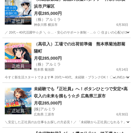
浜市戸塚区
月収285,000円
（株）アルミラ
正社員
神奈川県 横浜市
6月30日
／ 20代～40代活躍中☆彡 ＼ ☆…・安心のサポート体制・…☆ ◇ 住まいの心配ゼロ！ ◇ 
神奈川
横浜市
工場
未経験
（高収入）工場での出荷前準備 熊本県菊池郡菊
陽町
月収285,000円
（株）アルミラ
正社員
熊本県 菊池郡
6月14日
今すぐ新生活スタートできます🌟 20代〜40代、未経験・ブランクOK！ 〇●LINEからの応募が可能
熊本
菊池郡
工場
未経験
未経験でも『正社員』へ！ボタンひとつで安定×高
収入の未来を掴もう☆彡 広島県三原市
月収285,000円
(株)アルミラ
正社員
広島県 三原市
6月30日
＼安定した正社員のお仕事をお探しの方必見！／ 「未経験から正社員になれる？」 「すぐ
広島
三原市
工場
未経験