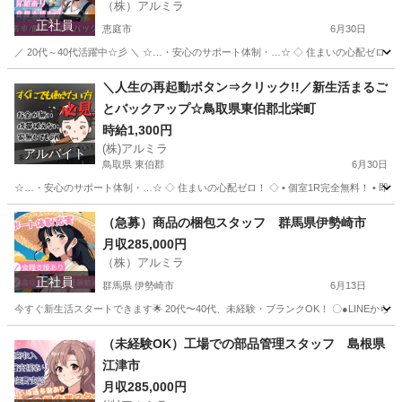
（株）アルミラ
正社員
恵庭市
6月30日
／ 20代～40代活躍中☆彡 ＼ ☆…・安心のサポート体制・…☆ ◇ 住まいの心配ゼロ！ ◇ 
北海道
恵庭市
工場
未経験
＼人生の再起動ボタン⇒クリック!!／新生活まるご
とバックアップ☆鳥取県東伯郡北栄町
時給1,300円
(株)アルミラ
アルバイト
鳥取県 東伯郡
6月30日
☆…・安心のサポート体制・…☆ ◇ 住まいの心配ゼロ！ ◇ • 個室1R完全無料！ • 即日入
鳥取
東伯郡
工場
完全無料
（急募）商品の梱包スタッフ 群馬県伊勢崎市
月収285,000円
（株）アルミラ
正社員
群馬県 伊勢崎市
6月13日
今すぐ新生活スタートできます🌟 20代〜40代、未経験・ブランクOK！ 〇●LINEからの応募が可能
群馬
伊勢崎市
工場
未経験
（未経験OK）工場での部品管理スタッフ 島根県
江津市
月収285,000円