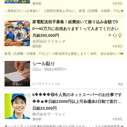
番田駅
8月8日
＼業務拡大につき募集‼️／ 人数限定募集お早めに。 家電（洗濯機・冷蔵庫・TVなど
神奈川
相模原市
番田駅
配送
助手
家電配送助手募集！経費抜いて振り込み金額で3
0〜40万力に自信あります！って人きてください
月給350,000円
合同会社ライキング
番田駅
8月8日
家電（洗濯機・冷蔵庫・TVなど）の配送助手を募集します！ 給料 振込金額が↓ 30万〜4
神奈川
相模原市
番田駅
配送
助手
シール貼り
日払い 時給1400円〜
ヒバライドットコム
Ad
6🔷🔷🔶🔷😍今人気のネットスーパーのお仕事です
🔷🔷🔥🔷日給23000円以上可👍週休2日制で直行直
帰で楽々勤務🌼🌼🌼
日給23,000円
株式会社ザ・ウェイ
瀬谷駅
8月8日
💗ハッキリ言って今❗️❗️❗️ 💗軽貨物事業は稼げます❗️❗️❗️ ですが・・・ 🌞🌞