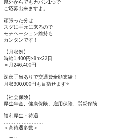
 県外からでもカバン1つで

 ご応募出来ますよ。

 頑張った分は

 スグに手元に来るので

 モチベーション維持も

 カンタンです！

 【月収例】

 時給1,400円×8h×22日

 ＝月246,400円

 深夜手当ありで交通費全額支給！

 月収300,000円も目指せます⭐️

 【社会保険】

 厚生年金、健康保険、雇用保険、労災保険

 福利厚生・待遇

 ……………………

 ＜高待遇多数＞
