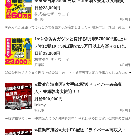
🔷🔶🔷日給23000円以上可💗楽々安定収入❗️軽貨物
ドライバー❗️完全週休2日制だよ💛
日給23,000円
株式会社ザ・ウェイ
番田駅
8月8日
💗みんなが頑張ってくれるので稼働デポが増加しました～ 横浜市は、旭区、緑区、青葉区
神奈川
相模原市
番田駅
配送
ネットスーパー
1✨✨🌼🌼🌼ガツンと稼げる❗️月収575000円以上✨
デポに朝10：30出勤で2.3万円以上を楽々GET❗️お
寝坊さん大集合🎵軽貨物ドライバー🌸🌸
日給23,000円
株式会社ザ・ウェイ
戸塚駅
8月8日
😄😄😄日給２３０００円以上😄😄😄 これ・・・滅茶苦茶大変な仕事なんじゃないの～
神奈川
横浜市
戸塚駅
ドライバー
ネットスーパー
⭐️横浜市港南区⭐️大手EC配送ドライバー🚗高収
入・未経験者大歓迎！！
月給500,000円
linkray
横浜市
8月8日
🚗軽貨物やろう🚗 ✨事業拡大につき仲間募集中✨ やればやるほど稼げる案件のご紹介です‼️‼
神奈川
横浜市
ドライバー
荷物
⭐️横浜市旭区⭐️大手EC配送ドライバー🚗高収入・