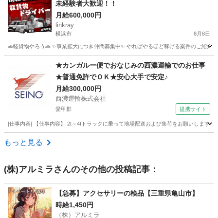
未経験者大歓迎！！
月給600,000円
linkray
横浜市
8月8日
🚗軽貨物やろう🚗 ✨事業拡大につき仲間募集中✨ やればやるほど稼げる案件のご紹介です‼️‼
神奈川
横浜市
ドライバー
荷物
★カンガルー便でおなじみの西濃運輸でのお仕事
★普通免許でＯＫ★安心大手で安定♪
月給300,000円
西濃運輸株式会社
愛甲郡
提携サイト
[仕事内容] 【仕事内容】 2t～4tトラックに乗って地場配送および集荷をお願いしま
神奈川
愛甲郡
ドライバー
もっと見る
(株)アルミラ
さんのその他の投稿記事：
【急募】アクセサリーの検品【三重県亀山市】
時給1,450円
（株）アルミラ