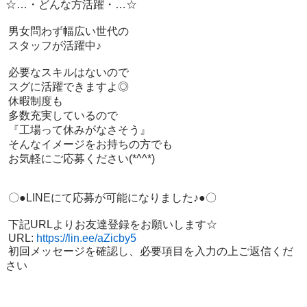
☆…・どんな方活躍・…☆

 男女問わず幅広い世代の

 スタッフが活躍中♪

 必要なスキルはないので

 スグに活躍できますよ◎

 休暇制度も

 多数充実しているので

 『工場って休みがなさそう』

 そんなイメージをお持ちの方でも

 お気軽にご応募ください(*^^*)

 〇●LINEにて応募が可能になりました♪●〇

 下記URLよりお友達登録をお願いします☆

 URL: 
https://lin.ee/aZicby5
 初回メッセージを確認し、必要項目を入力の上ご返信くだ
さい
