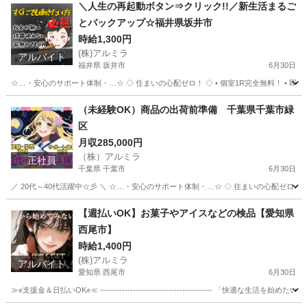
山形
長井市
工場
未経験
＼人生の再起動ボタン⇒クリック!!／新生活まるご
とバックアップ☆福井県坂井市
時給1,300円
(株)アルミラ
アルバイト
福井県 坂井市
6月30日
☆…・安心のサポート体制・…☆ ◇ 住まいの心配ゼロ！ ◇ • 個室1R完全無料！ • 即日入
福井
坂井市
工場
完全無料
（未経験OK）商品の出荷前準備 千葉県千葉市緑
区
月収285,000円
（株）アルミラ
正社員
千葉県 千葉市
6月30日
／ 20代～40代活躍中☆彡 ＼ ☆…・安心のサポート体制・…☆ ◇ 住まいの心配ゼロ！ ◇ 
千葉
千葉市
工場
未経験
【週払いOK】お菓子やアイスなどの検品【愛知県
西尾市】
時給1,400円
(株)アルミラ
アルバイト
愛知県 西尾市
6月30日
≫✊支援金＆日払いOK✊≪ ----------------------------------------- 「快適