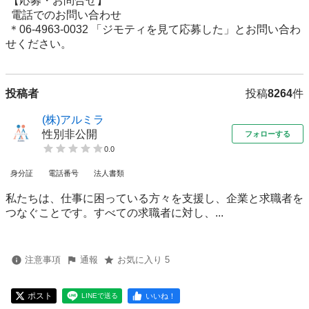
 【応募・お問合せ】

  電話でのお問い合わせ 

 ＊06-4963-0032 「ジモティを見て応募した」とお問い合わ
せください。
投稿者
投稿
8264
件
(株)アルミラ
性別非公開
フォローする
0.0
身分証
電話番号
法人書類
私たちは、仕事に困っている方々を支援し、企業と求職者を
つなぐことです。すべての求職者に対し、...
注意事項
通報
お気に入り 5
ポスト
いいね！
LINEで送る