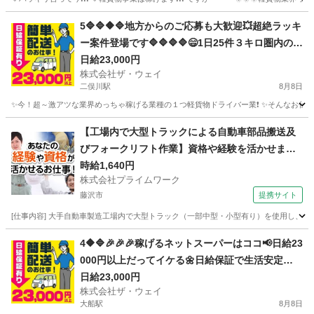
神奈川
横浜市
瀬谷駅
ドライバー
ネットスーパー
5🔷🔷🔶🔷地方からのご応募も大歓迎💥超絶ラッキ
ー案件登場です🔷🔷🔷🔷😄1日25件３キロ圏内の
配送❗️朝10：30出勤で2.3万円以上を楽々GET✨✨
日給23,000円
株式会社ザ・ウェイ
二俣川駅
8月8日
✨今！超～激アツな業界めっちゃ稼げる業種の１つ軽貨物ドライバー業❗️ ✨そんなお仕事を
神奈川
横浜市
二俣川駅
ドライバー
ネットスーパー
【工場内で大型トラックによる自動車部品搬送及
びフォークリフト作業】資格や経験を活かせま
す！
時給1,640円
株式会社プライムワーク
藤沢市
提携サイト
[仕事内容] 大手自動車製造工場内で大型トラック（一部中型・小型有り）を使用し
神奈川
藤沢市
ドライバー
4🔶🔷🎉🎉🎉稼げるネットスーパーはココ📢日給23
000円以上だってイケる🌼日給保証で生活安定😁
😁😁
日給23,000円
株式会社ザ・ウェイ
大船駅
8月8日