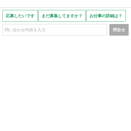
応募したいです
まだ募集してますか？
お仕事の詳細は？
問合せ
初めての方へ
利用規約
プライバシーポリシー
プライバシー・ステートメント
健全化に資する運用方針
お問い合わせ
運営会社
サイトマップ
ご利用ガイド
フリーワードで探す
PC版で表示
都道府県選択
特定商取引法の表示
利用者情報の外部送信について