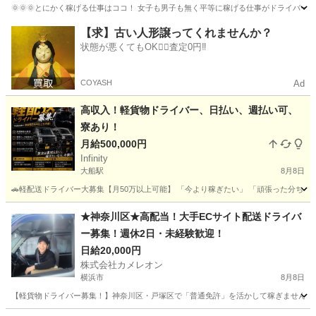
🌞🌞🌞とにかく稼げる仕事はココ！ 女子も男子も無く平等に稼げる仕事がドライバー
神奈川
横浜市
大船駅
ドライバー
ネットスーパー
【求】古い人形譲ってくれませんか？
状態が悪くてもOK🙆‍♀️査定0円‼️
COYASH
Ad
高収入！軽貨物ドライバー、日払い、週払い可、
寮あり！
月給500,000円
Infinity
大船駅
8月8日
🚗軽配送ドライバー大募集【月50万以上可能】 「今より稼ぎたい」 「頑張った分ちゃんと収入
神奈川
横浜市
大船駅
ドライバー
貨物
★神奈川区★高配当！大手ECサイト配送ドライバ
ー募集！週休2日・未経験歓迎！
日給20,000円
株式会社カメレオン
横浜市
8月8日
【軽貨物ドライバー募集！】神奈川区・戸塚区で「普通免許」を活かして稼ぎませんか？■