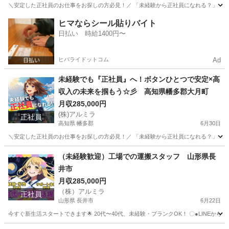
＼安定した正社員のお仕事をお探しの方必見！／ 「未経験から正社員になれる？」 「すぐ
山口
美祢市
工場
未経験
ヒマならシール貼りバイト
日払い 時給1400円〜
ヒバライドットコム
Ad
未経験でも『正社員』へ！ボタンひとつで安定×高
収入の未来を掴もう☆彡 高知県幡多郡大月町
月収285,000円
(株)アルミラ
正社員
高知県 幡多郡
6月30日
＼安定した正社員のお仕事をお探しの方必見！／ 「未経験から正社員になれる？」 「す
高知
幡多郡
工場
未経験
（未経験歓迎）工場での運搬スタッフ 山形県長
井市
月収285,000円
（株）アルミラ
正社員
山形県 長井市
6月22日
今すぐ新生活スタートできます🌟 20代〜40代、未経験・ブランクOK！ 〇●LINEからの応募が可能