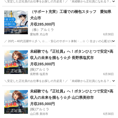
＼安定した正社員のお仕事をお探しの方必見！／ 「未経験から正社員になれる？」 「すぐ
高知
須崎市
工場
未経験
（サポート充実）工場での梱包スタッフ 愛知県
犬山市
月収285,000円
（株）アルミラ
正社員
愛知県 犬山市
6月30日
／ 20代～40代活躍中☆彡 ＼ ☆…・安心のサポート体制・…☆ ◇ 住まいの心配ゼロ！ ◇ 
愛知
犬山市
工場
未経験
未経験でも『正社員』へ！ボタンひとつで安定×高
収入の未来を掴もう☆彡 長野県塩尻市
月収285,000円
(株)アルミラ
正社員
長野県 塩尻市
6月30日
＼安定した正社員のお仕事をお探しの方必見！／ 「未経験から正社員になれる？」 「すぐ
長野
塩尻市
工場
未経験
未経験でも『正社員』へ！ボタンひとつで安定×高
収入の未来を掴もう☆彡 山口県美祢市
月収285,000円
(株)アルミラ
正社員
山口県 美祢市
6月30日