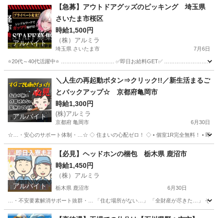
愛知
西尾市
倉庫
時給
【急募】アウトドアグッズのピッキング 埼玉県
さいたま市桜区
時給1,500円
（株）アルミラ
アルバイト
埼玉県 さいたま市
7月6日
⭐20代～40代活躍中⭐ ………………………… ✅即日お給料GET✅ …………………………
埼玉
さいたま市
倉庫
給料
＼人生の再起動ボタン⇒クリック!!／新生活まるご
とバックアップ☆ 京都府亀岡市
時給1,300円
(株)アルミラ
アルバイト
京都府 亀岡市
6月30日
☆…・安心のサポート体制・…☆ ◇ 住まいの心配ゼロ！ ◇ • 個室1R完全無料！ • 即日入
京都
亀岡市
仕分け
完全無料
【必見】ヘッドホンの梱包 栃木県 鹿沼市
時給1,450円
（株）アルミラ
アルバイト
栃木県 鹿沼市
6月30日
…・不安要素解消サポート抜群・… 「住む場所がない…」 「全財産が尽きた…」 そんな
栃木
鹿沼市
倉庫
時給