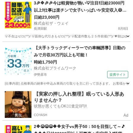
神奈川
横浜市
ドライバー
荷物
3🎉🔷🎉🎉今は軽貨物が熱い💡注目❗️日給23000円
以上❗️仕事は楽チンで女子いっぱい✨安定収入😄完
全週休2日制だよ💗
日給23,000円
株式会社ザ・ウェイ
長津田駅
8月8日
💡不在はゼロ(^^)/ 💡面倒な代引きもゼロ(^^)/ 💡配達件数も２５件前後(^^)/ 💗朝
神奈川
横浜市
長津田駅
ドライバー
ネットスーパー
【大手トラックディーラーでの車輛誘導】日勤の
みで月収30万円以上も可能！
時給1,750円
株式会社プライムワーク
伊勢原市
提携サイト
[仕事内容] 点検車両の納車や申込み車両の引取りを主に行って頂きます。 お客様から
神奈川
伊勢原市
ドライバー
【実家の押し入れ整理】眠っている人形あ
りませんか？
状態が悪くてもOK🙆‍♀️査定0円‼️
COYASH
Ad
2🔷😁😁😁🔶🔷女子vs男子50：50を目指して～🎵