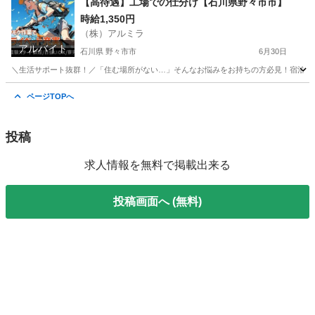
【高待遇】工場での仕分け【石川県野々市市】
時給1,350円
（株）アルミラ
アルバイト
石川県 野々市市
6月30日
＼生活サポート抜群！／「住む場所がない…」そんなお悩みをお持ちの方必見！宿泊支援いたし
石川
野々市市
倉庫
時給
ページTOPへ
投稿
求人情報を無料で掲載出来る
投稿画面へ (無料)