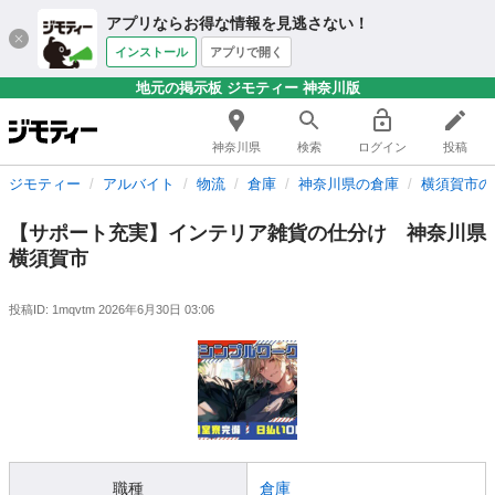
アプリならお得な情報を見逃さない！
インストール
アプリで開く
地元の掲示板 ジモティー 神奈川版
神奈川県
検索
ログイン
投稿
ジモティー
アルバイト
物流
倉庫
神奈川県の倉庫
横須賀市の
【サポート充実】インテリア雑貨の仕分け 神奈川県
横須賀市
投稿ID: 1mqvtm
2026年6月30日 03:06
職種
倉庫