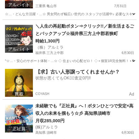
アルバイト
三重県 亀山市
7月31日
☆…・どんな方活躍・…☆ 男女問わず幅広い世代の スタッフが活躍中♪ 必要なスキルはな
三重
亀山市
物流
時給
＼人生の再起動ボタン⇒クリック!!／新生活まるご
とバックアップ☆福井県三方上中郡若狭町
時給1,300円
（株）アルミラ
アルバイト
福井県 三方上中郡
6月30日
"☆…・安心のサポート体制・…☆ ◇ 住まいの心配ゼロ！ ◇ • 個室1R完全無料！ • 即日
福井
三方上中郡
工場
完全無料
【求】古い人形譲ってくれませんか？
状態が悪くてもOK🙆‍♀️査定0円‼️
COYASH
Ad
未経験でも『正社員』へ！ボタンひとつで安定×高
収入の未来を掴もう☆彡 高知県須崎市
月収285,000円
(株)アルミラ
正社員
高知県 須崎市
6月30日