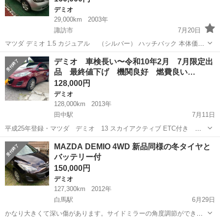
デミオ
29,000km
2003年
諏訪市
7月20日
マツダ デミオ 1.5 カジュアル （シルバー） ハッチバック 本体価格
160,000円 支払総額 300,000円 年式(初度登録年):2003(H15) 走行距
長野
諏訪市
デミオ
シルバー
デミオ 車検長い〜令和10年2月 7月限定出
離:2.9万km 修復歴:なし リサイクル料:リ済...
品 最終値下げ 機関良好 燃費良い…
128,000円
デミオ
128,000km
2013年
田中駅
7月11日
平成25年登録・マツダ デミオ 13 スカイアクティブ ETC付き 横
滑り制御 メインキー・スペアキー有り 14.4万km 今年車検を2月に取
長野
東御市
田中駅
デミオ
MAZDA DEMIO 4WD 新品同様の冬タイヤと
ったばかりですが、買い替えの為 期間限定7月末頃まで出品させて頂
バッテリー付
きます。 小さな...
150,000円
デミオ
127,300km
2012年
白馬駅
6月29日
かなり大きくて深い傷があります。サイドミラーの角度調節ができま