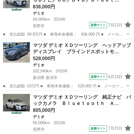
能 純正ＥＴＣ...
836,000円
デミオ
64,000km
2016年
7月21日
提携サイト
長野市
■ 支払総額: 89.8万円 ■ 車両本体価格： 836,000 円 ■ メーカー
名： マツダ ■ 車種名： デミオ ■ グレード名： ＸＤテーラー
長野
長野市
デミオ
マツダ デミオ ＸＤツーリング ヘッドアップ
ドブラウン 純正ＳＤナビ／ＣＤ／ＤＶＤ／Ｂｌｕｅｔｏｏｔｈ／Ａ
ディスプレイ ブラインドスポットモ…
ＵＸ／ＨＵＤ...
528,000円
デミオ
102,540km
2015年
6月13日
提携サイト
新潟県 新潟市
■ 支払総額: 63万円 ■ 車両本体価格： 528,000 円 ■ メーカー
名： マツダ ■ 車種名： デミオ ■ グレード名： ＸＤツーリン
新潟
新潟市
デミオ
マツダ デミオ ＸＤツーリング 純正ナビ バ
グ ヘッドアップディスプレイ ブラインドスポットモニター ナ
ックカメラ Ｂｌｕｅｔｏｏｔｈ Ａ…
ビ 地デジ Ｂｌｕ...
805,000円
デミオ
56,000km
2015年
7月21日
提携サイト
長野市