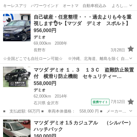
キーレスアリ パワーウインド オートマ 自動車税込み よろしく
お願いします、
長野
北安曇郡
北細野駅
デミオ
オートマ
自己破産・任意整理・・・過去よりも今を重
視します👌✨【マツダ デミオ スポルト】
956,000円
デミオ
69,000km
2008年
長野市
3月28日
☆全国どこでも自社ローン可能☆ ※沖縄、北海道、離島を除く 自己
破産、債務整理の経験あり… 転職したばかり…自営業… 頭金一括の準
長野
長野市
デミオ
オトロン
マツダ デミオ １．３ １３Ｃ 盗難防止装置
備は難しい… そんな不安はオトロンにお任せ(^^)/ 自社ローン専門
付 横滑り防止機能 セキュリティー…
店！...
558,000円
デミオ
62,000km
2014年
7月12日
提携サイト
石川県 金沢市
■ 支払総額: 66万円 ■ 車両本体価格： 558,000 円 ■ メーカー
名： マツダ ■ 車種名： デミオ ■ グレード名： １．３ １３
石川
金沢市
デミオ
マツダ デミオ 1.5 カジュアル （シルバー）
Ｃ 盗難防止装置付 横滑り防止機能 セキュリティー ＥＴＣ付
ハッチバック
パワーステアリン...
160,000円