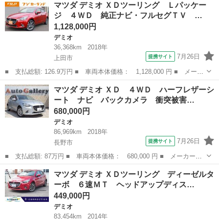
長野
上田市
デミオ
マツダ デミオ ＸＤツーリング Ｌパッケー
オーナー 社外ＵＳＢ対応ＣＤデッキ パワーウィンドウ 走行５
ジ ４ＷＤ 純正ナビ・フルセグＴＶ …
６，８０２ｋｍ 車...
1,128,000円
デミオ
36,368km
2018年
7月26日
提携サイト
上田市
■ 支払総額: 126.9万円 ■ 車両本体価格： 1,128,000 円 ■ メーカ
ー名： マツダ ■ 車種名： デミオ ■ グレード名： ＸＤツーリ
長野
上田市
デミオ
マツダ デミオ ＸＤ ４ＷＤ ハーフレザーシ
ング Ｌパッケージ ４ＷＤ 純正ナビ・フルセグＴＶ ３６０°ビュ
ート ナビ バックカメラ 衝突被害…
ーモニ...
680,000円
デミオ
86,969km
2018年
7月26日
提携サイト
長野市
■ 支払総額: 87万円 ■ 車両本体価格： 680,000 円 ■ メーカー
名： マツダ ■ 車種名： デミオ ■ グレード名： ＸＤ ４Ｗ
長野
長野市
デミオ
マツダ デミオ ＸＤツーリング ディーゼルタ
Ｄ ハーフレザーシート ナビ バックカメラ 衝突被害軽減システ
ーボ ６速ＭＴ ヘッドアップディス…
ム レーンアシスト...
449,000円
デミオ
83,454km
2014年