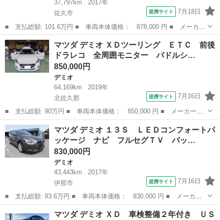
37,797km
2017年
7月18日
提携サイト
佐久市
■ 支払総額: 101.6万円 ■ 車両本体価格： 878,000 円 ■ メーカー
名： マツダ ■ 車種名： デミオ ■ グレード名： １３Ｓ ナ
長野
佐久市
デミオ
マツダ デミオ ＸＤツーリング ＥＴＣ 前後
ビ フルセグＴＶ ＬＥＤヘッドライト バックカメラ 衝突被害軽
ドラレコ 全周囲モニター パドルシ…
減ブレーキ ...
850,000円
デミオ
64,169km
2019年
7月16日
提携サイト
北佐久郡
■ 支払総額: 90万円 ■ 車両本体価格： 850,000 円 ■ メーカー
名： マツダ ■ 車種名： デミオ ■ グレード名： ＸＤツーリン
長野
北佐久郡
デミオ
マツダ デミオ １３Ｓ ＬＥＤコンフォートパ
グ ＥＴＣ 前後ドラレコ 全周囲モニター パドルシフト ｉ－ｓ
ッケージ ナビ フルセグＴＶ バッ…
ｔｏｐ ディーゼ...
830,000円
デミオ
43,443km
2017年
7月16日
提携サイト
伊那市
■ 支払総額: 93.6万円 ■ 車両本体価格： 830,000 円 ■ メーカー
名： マツダ ■ 車種名： デミオ ■ グレード名： １３Ｓ ＬＥ
長野
伊那市
デミオ
マツダ デミオ ＸＤ 車検整備２年付き ＵＳ
Ｄコンフォートパッケージ ナビ フルセグＴＶ バックカメラ Ｃ