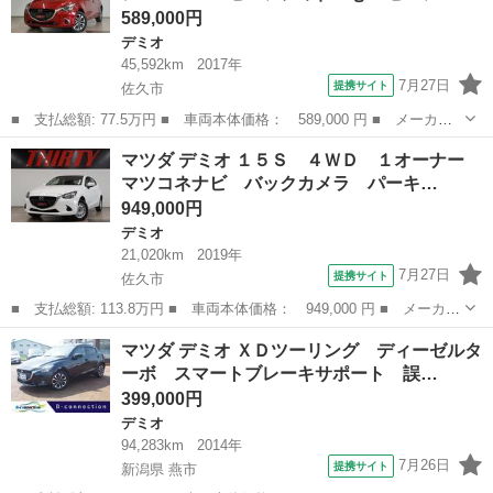
589,000円
デミオ
45,592km
2017年
7月27日
提携サイト
佐久市
■ 支払総額: 77.5万円 ■ 車両本体価格： 589,000 円 ■ メーカー
名： マツダ ■ 車種名： デミオ ■ グレード名： ＸＤツーリン
長野
佐久市
デミオ
マツダ デミオ １５Ｓ ４ＷＤ １オーナー
グ Ｌパッケージ ４ＷＤ セーフティｐｋｇ セーフティクルーズ
マツコネナビ バックカメラ パーキ…
ｐｋｇ 社外...
949,000円
デミオ
21,020km
2019年
7月27日
提携サイト
佐久市
■ 支払総額: 113.8万円 ■ 車両本体価格： 949,000 円 ■ メーカー
名： マツダ ■ 車種名： デミオ ■ グレード名： １５Ｓ ４Ｗ
長野
佐久市
デミオ
マツダ デミオ ＸＤツーリング ディーゼルタ
Ｄ １オーナー マツコネナビ バックカメラ パーキングセンサ
ーボ スマートブレーキサポート 誤…
ー 衝突被害...
399,000円
デミオ
94,283km
2014年
7月26日
提携サイト
新潟県 燕市