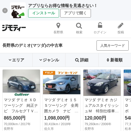
アプリならお得な情報を見逃さない！
インストール
アプリで開く
長野県
検索
ログイン
投稿
長野県のデミオ(マツダ)の中古車
人気キーワード
エリア
ジャンル
詳細
新着順
マツダ デミオ ＸＤ
マツダ デミオ １５
マツダ デミオ カジ
マ
ツーリング 純正ナ
Ｓツーリング 全周
ュアルスタイリッシ
Ｄ
ビ フルセグＴＶ
囲カメラ ナビ フ
ュＭ 特別仕様車
ボ
バックカメラ 衝突
ルセグＴＶ ＬＥＤ
スマートキー ＣＤ
ビ
865,000円
1,098,000円
120,000円
54
被害軽減ブレーキ
ヘッドライト ＥＴ
／ＭＤ （検9.6）
リ
70,000km / 2017年
30,410km / 2018年
79,260km / 2006年
77,
クルーズコントロー
Ｃ 衝突被害軽減ブ
グ
長野市
佐久市
長野市
松