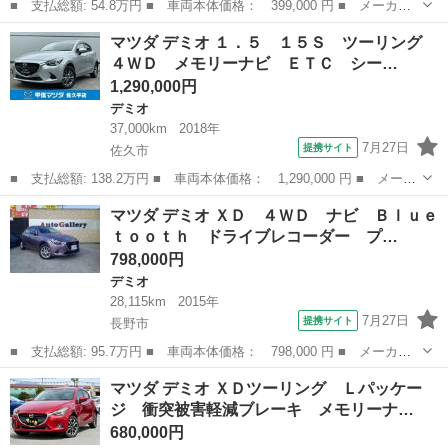
■ 支払総額: 54.8万円 ■ 車両本体価格： 399,000 円 ■ メーカー
名： マツダ ■ 車種名： デミオ ■ グレード名： ＸＤツーリン
新潟
燕市
デミオ
マツダ デミオ １．５ １５Ｓ ツーリング
グ ディーゼルターボ スマートブレーキサポート 誤発進抑制 マ
４ＷＤ メモリーナビ ＥＴＣ シー…
ツダコネクト...
1,290,000円
デミオ
37,000km
2018年
7月27日
提携サイト
佐久市
■ 支払総額: 138.2万円 ■ 車両本体価格： 1,290,000 円 ■ メーカ
ー名： マツダ ■ 車種名： デミオ ■ グレード名： １．５ １
長野
佐久市
デミオ
マツダ デミオ ＸＤ ４ＷＤ ナビ Ｂｌｕｅ
５Ｓ ツーリング ４ＷＤ メモリーナビ ＥＴＣ シートヒーター
ｔｏｏｔｈ ドライブレコーダー プ…
■ 排...
798,000円
デミオ
28,115km
2015年
7月27日
提携サイト
長野市
■ 支払総額: 95.7万円 ■ 車両本体価格： 798,000 円 ■ メーカー
名： マツダ ■ 車種名： デミオ ■ グレード名： ＸＤ ４Ｗ
長野
長野市
デミオ
マツダ デミオ ＸＤツーリング Ｌパッケー
Ｄ ナビ Ｂｌｕｅｔｏｏｔｈ ドライブレコーダー プッシュスタ
ジ 衝突被害軽減ブレーキ メモリーナ…
ート バックカ...
680,000円