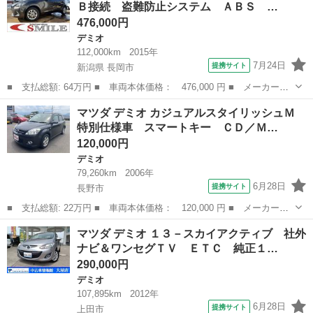
Ｂ接続 盗難防止システム ＡＢＳ …
Ｄ／ＤＶＤ／...
476,000円
デミオ
112,000km
2015年
7月24日
提携サイト
新潟県 長岡市
■ 支払総額: 64万円 ■ 車両本体価格： 476,000 円 ■ メーカー
名： マツダ ■ 車種名： デミオ ■ グレード名： ＸＤ 車検整
新潟
長岡市
デミオ
マツダ デミオ カジュアルスタイリッシュＭ
備２年付き ＵＳＢ接続 盗難防止システム ＡＢＳ ターボ オー
特別仕様車 スマートキー ＣＤ／Ｍ…
トエアコン 横滑...
120,000円
デミオ
79,260km
2006年
6月28日
提携サイト
長野市
■ 支払総額: 22万円 ■ 車両本体価格： 120,000 円 ■ メーカー
名： マツダ ■ 車種名： デミオ ■ グレード名： カジュアルス
長野
長野市
デミオ
マツダ デミオ １３－スカイアクティブ 社外
タイリッシュＭ 特別仕様車 スマートキー ＣＤ／ＭＤ ■ 排気
ナビ＆ワンセグＴＶ ＥＴＣ 純正１…
量： 1300c...
290,000円
デミオ
107,895km
2012年
6月28日
提携サイト
上田市