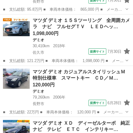
7月30日
提携サイト
長野市
■ 支払総額: 95.8万円 ■ 車両本体価格： 865,000 円 ■ メーカー
名： マツダ ■ 車種名： デミオ ■ グレード名： ＸＤツーリン
長野
長野市
デミオ
マツダ デミオ １５Ｓツーリング 全周囲カメ
グ 純正ナビ フルセグＴＶ バックカメラ 衝突被害軽減ブレー
ラ ナビ フルセグＴＶ ＬＥＤヘッ…
キ クルーズコ...
1,098,000円
デミオ
30,410km
2018年
7月30日
提携サイト
佐久市
■ 支払総額: 121.2万円 ■ 車両本体価格： 1,098,000 円 ■ メーカ
ー名： マツダ ■ 車種名： デミオ ■ グレード名： １５Ｓツー
長野
佐久市
デミオ
マツダ デミオ カジュアルスタイリッシュＭ
リング 全周囲カメラ ナビ フルセグＴＶ ＬＥＤヘッドライト
特別仕様車 スマートキー ＣＤ／Ｍ…
ＥＴＣ ...
120,000円
デミオ
79,260km
2006年
6月28日
提携サイト
長野市
■ 支払総額: 22万円 ■ 車両本体価格： 120,000 円 ■ メーカー
名： マツダ ■ 車種名： デミオ ■ グレード名： カジュアルス
長野
長野市
デミオ
マツダ デミオ ＸＤ ディーゼルターボ 純正
タイリッシュＭ 特別仕様車 スマートキー ＣＤ／ＭＤ ■ 排気
ナビ テレビ ＥＴＣ インテリキー…
量： 1300c...