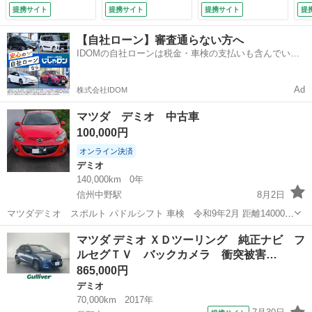
ル 前席シートヒー
レーキ スマートキ
減
提携サイト
提携サイト
提携サイト
提
ター スマートキ
ー クルーズコント
シ
ー ＬＥＤヘッドラ
ロール アイドリン
ミ
【自社ローン】審査通らない方へ
イト オートライ
グストップ シート
き
IDOMの自社ローンは税金・車検の支払いも含んでいる
ト 純正アルミ＋サ
ヒーター オートラ
ト
ので毎月の支払額は一定
マータイヤ車載 Ｅ
イト （検9.10）
付
ＴＣ （なし）
Ad
株式会社IDOM
マツダ デミオ 中古車
100,000円
オンライン決済
デミオ
140,000km
0年
信州中野駅
8月2日
マツダデミオ スポルト パドルシフト 車検 令和9年2月 距離140000
キロ FF エアコンOK 特に不具合無くキビキビ走ります。 スタッドレ
長野
中野市
信州中野駅
デミオ
マツダ デミオ ＸＤツーリング 純正ナビ フ
スタイヤ付き 5枚目の写真の部分に凹みがあります。 普段の足代わり
ルセグＴＶ バックカメラ 衝突被害…
にどう...
865,000円
デミオ
70,000km
2017年