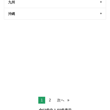
九州
沖縄
1
2
次へ
全63件中 1-50件表示