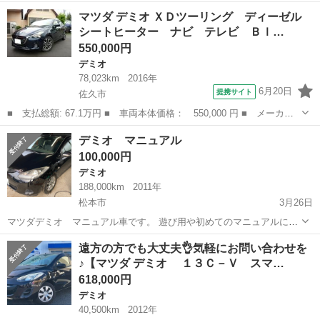
せん。未修復ですが、自動車販売店や修理工場の方曰く、走行には問
長野
北安曇郡
白馬駅
デミオ
MAZDA
マツダ デミオ ＸＤツーリング ディーゼル
題ありません。バッテリーとエンジンオイルは令和8年(2026年)に新し
シートヒーター ナビ テレビ Ｂｌ…
く交換したばかりです。付属品の...
550,000円
デミオ
78,023km
2016年
6月20日
提携サイト
佐久市
■ 支払総額: 67.1万円 ■ 車両本体価格： 550,000 円 ■ メーカー
名： マツダ ■ 車種名： デミオ ■ グレード名： ＸＤツーリン
長野
佐久市
デミオ
デミオ マニュアル
グ ディーゼル シートヒーター ナビ テレビ Ｂｌｕｅｔｏｏｔ
100,000円
ｈ バックカ...
デミオ
188,000km
2011年
松本市
3月26日
マツダデミオ マニュアル車です。 遊び用や初めてのマニュアルにど
うですか。 音が結構良いです。 年式にしては綺麗な方かと思いますが
長野
松本市
デミオ
走行距離
遠方の方でも大丈夫👌気軽にお問い合わせを
細かなキズなどは走行距離並みだと思います。 走行距離は多いですが
♪【マツダ デミオ １３Ｃ－Ｖ スマ…
こまめにオイルを変えていたので...
618,000円
デミオ
40,500km
2012年