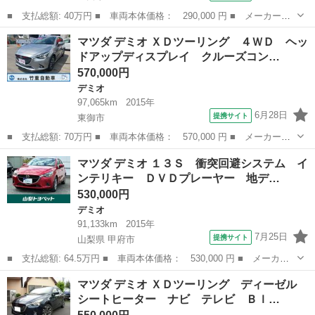
■ 支払総額: 40万円 ■ 車両本体価格： 290,000 円 ■ メーカー
名： マツダ ■ 車種名： デミオ ■ グレード名： １３－スカイ
長野
上田市
デミオ
マツダ デミオ ＸＤツーリング ４ＷＤ ヘッ
アクティブ 社外ナビ＆ワンセグＴＶ ＥＴＣ 純正１４インチアル
ドアップディスプレイ クルーズコン…
ミ アイストップ...
570,000円
デミオ
97,065km
2015年
6月28日
提携サイト
東御市
■ 支払総額: 70万円 ■ 車両本体価格： 570,000 円 ■ メーカー
名： マツダ ■ 車種名： デミオ ■ グレード名： ＸＤツーリン
長野
東御市
デミオ
マツダ デミオ １３Ｓ 衝突回避システム イ
グ ４ＷＤ ヘッドアップディスプレイ クルーズコントロール ナ
ンテリキー ＤＶＤプレーヤー 地デ…
ビ フルセグＴＶ...
530,000円
デミオ
91,133km
2015年
7月25日
提携サイト
山梨県 甲府市
■ 支払総額: 64.5万円 ■ 車両本体価格： 530,000 円 ■ メーカー
名： マツダ ■ 車種名： デミオ ■ グレード名： １３Ｓ 衝突
山梨
甲府市
デミオ
マツダ デミオ ＸＤツーリング ディーゼル
回避システム インテリキー ＤＶＤプレーヤー 地デジチューナ
シートヒーター ナビ テレビ Ｂｌ…
ー イモビライ...