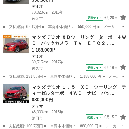
550,000円
デミオ
78,023km
2016年
6月20日
提携サイト
佐久市
■ 支払総額: 67.1万円 ■ 車両本体価格： 550,000 円 ■ メーカー
名： マツダ ■ 車種名： デミオ ■ グレード名： ＸＤツーリン
長野
佐久市
デミオ
マツダ デミオ ＸＤツーリング ターボ ４Ｗ
グ ディーゼル シートヒーター ナビ テレビ Ｂｌｕｅｔｏｏｔ
Ｄ バックカメラ ＴＶ ＥＴＣ２．…
ｈ バックカ...
1,188,000円
デミオ
39,515km
2017年
6月16日
提携サイト
佐久市
■ 支払総額: 131.8万円 ■ 車両本体価格： 1,188,000 円 ■ メーカ
ー名： マツダ ■ 車種名： デミオ ■ グレード名： ＸＤツーリ
長野
佐久市
デミオ
マツダ デミオ １．５ ＸＤ ツーリング デ
ング ターボ ４ＷＤ バックカメラ ＴＶ ＥＴＣ２．０ オート
ィーゼルターボ ４ＷＤ ナビ バッ…
クルーズ...
880,000円
デミオ
48,000km
2015年
6月15日
提携サイト
飯田市
■ 支払総額: 100.7万円 ■ 車両本体価格： 880,000 円 ■ メーカー