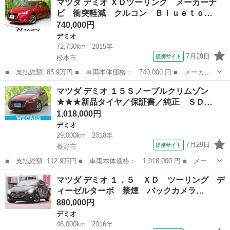
マツダ デミオ ＸＤツーリング メーカーナ
アクティブ 社外ナビ＆ワンセグＴＶ ＥＴＣ 純正１４インチアル
ビ 衝突軽減 クルコン Ｂｌｕｅｔｏ…
ミ アイストップ...
740,000円
デミオ
72,730km
2015年
7月29日
提携サイト
松本市
■ 支払総額: 85.9万円 ■ 車両本体価格： 740,000 円 ■ メーカー
名： マツダ ■ 車種名： デミオ ■ グレード名： ＸＤツーリン
長野
松本市
デミオ
マツダ デミオ １５Ｓノーブルクリムゾン
グ メーカーナビ 衝突軽減 クルコン Ｂｌｕｅｔｏｏｔｈ ＬＥ
★★★新品タイヤ／保証書／純正 ＳＤ…
Ｄヘッド フ...
1,018,000円
デミオ
29,000km
2018年
7月29日
提携サイト
長野市
■ 支払総額: 112.9万円 ■ 車両本体価格： 1,018,000 円 ■ メーカ
ー名： マツダ ■ 車種名： デミオ ■ グレード名： １５Ｓノー
長野
長野市
デミオ
マツダ デミオ １．５ ＸＤ ツーリング デ
ブルクリムゾン ★★★新品タイヤ／保証書／純正 ＳＤナビ／衝突
ィーゼルターボ 禁煙 バックカメラ…
安全装置...
880,000円
デミオ
46,000km
2016年