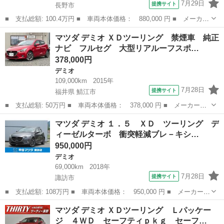
7月29日
提携サイト
長野市
■ 支払総額: 100.4万円 ■ 車両本体価格： 880,000 円 ■ メーカー
名： マツダ ■ 車種名： デミオ ■ グレード名： １．５ Ｘ
長野
長野市
デミオ
マツダ デミオ ＸＤツーリング 禁煙車 純正
Ｄ ツーリング ディーゼルターボ 禁煙 バックカメラ ワンオー
ナビ フルセグ 大型リアルーフスポ…
ナー ■ 排...
378,000円
デミオ
109,000km
2015年
7月28日
提携サイト
福井県 鯖江市
■ 支払総額: 50万円 ■ 車両本体価格： 378,000 円 ■ メーカー
名： マツダ ■ 車種名： デミオ ■ グレード名： ＸＤツーリン
福井
鯖江市
デミオ
マツダ デミオ １．５ ＸＤ ツーリング デ
グ 禁煙車 純正ナビ フルセグ 大型リアルーフスポイラー サイ
ィーゼルターボ 衝突軽減ブレ－キシ…
ドアンダースカー...
950,000円
デミオ
69,000km
2018年
7月28日
提携サイト
諏訪市
■ 支払総額: 108万円 ■ 車両本体価格： 950,000 円 ■ メーカー
名： マツダ ■ 車種名： デミオ ■ グレード名： １．５ Ｘ
長野
諏訪市
デミオ
マツダ デミオ ＸＤツーリング Ｌパッケー
Ｄ ツーリング ディーゼルターボ 衝突軽減ブレ－キシステムクル
ジ ４ＷＤ セーフティｐｋｇ セーフ…
－ズコントロ－ ...