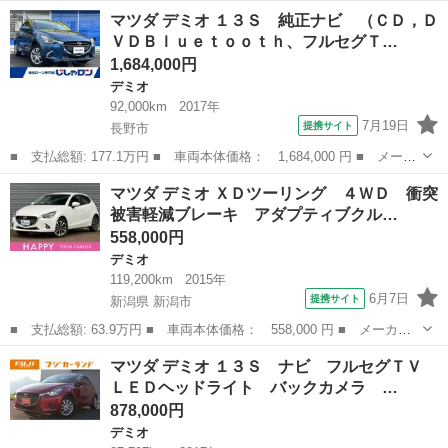
名： マツダ ■ 車種名： デミオ ■ グレード名： １３Ｓツーリ
長野
松本市
デミオ
マツダ デミオ １３Ｓ 純正ナビ （ＣＤ，Ｄ
ング 純正マツダコネクト ＣＤ ＤＶＤ ＵＳＢ ＡＵＸ Ｂｌｕ
ＶＤＢｌｕｅｔｏｏｔｈ、フルセグＴ…
ｅｔｏｏｔｈ...
1,684,000円
デミオ
92,000km
2017年
7月19日
提携サイト
長野市
■ 支払総額: 177.1万円 ■ 車両本体価格： 1,684,000 円 ■ メーカ
ー名： マツダ ■ 車種名： デミオ ■ グレード名： １３Ｓ 純
長野
長野市
デミオ
マツダ デミオ ＸＤツーリング ４ＷＤ 衝突
正ナビ （ＣＤ，ＤＶＤＢｌｕｅｔｏｏｔｈ、フルセグＴＶ）ステア
被害軽減ブレーキ アダプティブクル…
リングス...
558,000円
デミオ
119,200km
2015年
6月7日
提携サイト
新潟県 新潟市
■ 支払総額: 63.9万円 ■ 車両本体価格： 558,000 円 ■ メーカー
名： マツダ ■ 車種名： デミオ ■ グレード名： ＸＤツーリン
新潟
新潟市
デミオ
マツダ デミオ １３Ｓ ナビ フルセグＴＶ
グ ４ＷＤ 衝突被害軽減ブレーキ アダプティブクルーズコントロ
ＬＥＤヘッドライト バックカメラ …
ール スマー...
878,000円
デミオ