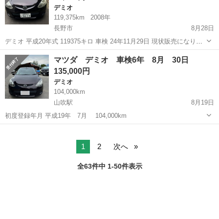
デミオ
119,375km
2008年
長野市
8月28日
デミオ 平成20年式 119375キロ 車検 24年11月29日 現状販売になりま
す。 冷房効きます。 オーディオ機器外してあります。 アイドリング
長野
長野市
デミオ
マツダ デミオ 車検6年 8月 30日
が安定していないです。
135,000円
デミオ
104,000km
山吹駅
8月19日
初度登録年月 平成19年 7月 104,000km
長野
下伊那郡
山吹駅
デミオ
1
2
次へ
全63件中 1-50件表示