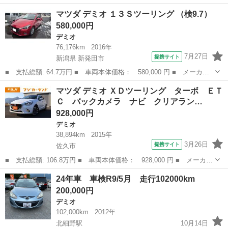
名： マツダ ■ 車種名： デミオ ■ グレード名： １．５ Ｘ
長野
飯田市
デミオ
マツダ デミオ １３Ｓツーリング （検9.7）
Ｄ ツーリング ディーゼルターボ ４ＷＤ ナビ バックモニタ
580,000円
ー クルコン ...
デミオ
76,176km
2016年
7月27日
提携サイト
新潟県 新発田市
■ 支払総額: 64.7万円 ■ 車両本体価格： 580,000 円 ■ メーカー
名： マツダ ■ 車種名： デミオ ■ グレード名： １３Ｓツーリ
新潟
新発田市
デミオ
マツダ デミオ ＸＤツーリング ターボ ＥＴ
ング ■ 排気量： 1300cc ■ ドア枚数： 5D ■ ミッション： ...
Ｃ バックカメラ ナビ クリアラン…
928,000円
デミオ
38,894km
2015年
3月26日
提携サイト
佐久市
■ 支払総額: 106.8万円 ■ 車両本体価格： 928,000 円 ■ メーカー
名： マツダ ■ 車種名： デミオ ■ グレード名： ＸＤツーリン
長野
佐久市
デミオ
24年車 車検R9/5月 走行102000km
グ ターボ ＥＴＣ バックカメラ ナビ クリアランスソナー オ
200,000円
ートクルー...
デミオ
102,000km
2012年
北細野駅
10月14日