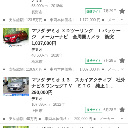
デミオ
58,000km
2018年
7月29日
提携サイト
長野市
■ 支払総額: 123.5万円 ■ 車両本体価格： 1,172,000 円 ■ メーカ
ー名： マツダ ■ 車種名： デミオ ■ グレード名： １３Ｓ 純
長野
長野市
デミオ
マツダ デミオ ＸＤツーリング Ｌパッケー
正ナビ Ｂｌｕｅｔｏｏｔｈ Ａｕｄｉｏ フルセグＴＶ 衝突被害
ジ メーカーナビ 全周囲カメラ 衝突…
軽減ブレ...
1,037,000円
デミオ
48,500km
2018年
7月29日
提携サイト
松本市
■ 支払総額: 119.9万円 ■ 車両本体価格： 1,037,000 円 ■ メーカ
ー名： マツダ ■ 車種名： デミオ ■ グレード名： ＸＤツーリ
長野
松本市
デミオ
マツダ デミオ １３－スカイアクティブ 社外
ング Ｌパッケージ メーカーナビ 全周囲カメラ 衝突軽減 シー
ナビ＆ワンセグＴＶ ＥＴＣ 純正１…
トヒータ...
290,000円
デミオ
107,895km
2012年
6月28日
提携サイト
上田市
■ 支払総額: 40万円 ■ 車両本体価格： 290,000 円 ■ メーカー
名： マツダ ■ 車種名： デミオ ■ グレード名： １３－スカイ
長野
上田市
デミオ