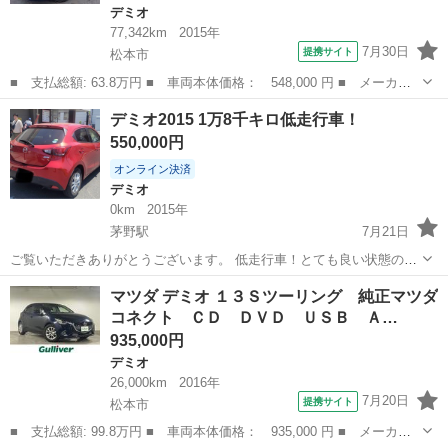
デミオ
77,342km
2015年
7月30日
提携サイト
松本市
■ 支払総額: 63.8万円 ■ 車両本体価格： 548,000 円 ■ メーカー
名： マツダ ■ 車種名： デミオ ■ グレード名： ＸＤ ディー
長野
松本市
デミオ
デミオ2015 1万8千キロ低走行車！
ゼルターボ 純正ナビ テレビ ＥＴＣ インテリキー アイドリン
550,000円
グストップ ...
オンライン決済
デミオ
0km
2015年
茅野駅
7月21日
ご覧いただきありがとうございます。 低走行車！とても良い状態のマ
ツダデミオです。 ぜひ現車確認してください。大幅なお値下げにはお
長野
茅野市
茅野駅
デミオ
車両
マツダ デミオ １３Ｓツーリング 純正マツダ
応えできないですが、お値段の相談承ります。 これまで大切にしてき
コネクト ＣＤ ＤＶＤ ＵＳＢ Ａ…
た愛車ですが、生活スタイルの...
935,000円
デミオ
26,000km
2016年
7月20日
提携サイト
松本市
■ 支払総額: 99.8万円 ■ 車両本体価格： 935,000 円 ■ メーカー