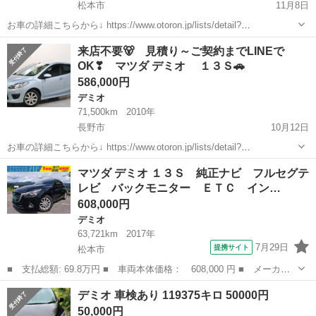
松本市
11月8日
お車の詳細こちらから↓ https://www.otoron.jp/lists/detail?
carno=041176 来店不要で全国対応中🗾(※沖縄/北海道/離島除く) 携帯
長野
松本市
デミオ
オトロン
来店不要🐻 見積り～ご契約までLINEで
さえあれば即日審査・契約もできちゃう✨...
OK❣ マツダ デミオ １３Ｓ🚗
586,000円
デミオ
71,500km
2010年
長野市
10月12日
お車の詳細こちらから↓ https://www.otoron.jp/lists/detail?
carno=038911 来店不要で全国対応中🗾(※沖縄/北海道/離島除く) 携帯
長野
長野市
デミオ
オトロン
マツダ デミオ １３Ｓ 純正ナビ フルセグテ
さえあれば即日審査・契約もできちゃう✨...
レビ バックモニター ＥＴＣ イン…
608,000円
デミオ
63,721km
2017年
7月29日
提携サイト
松本市
■ 支払総額: 69.8万円 ■ 車両本体価格： 608,000 円 ■ メーカー
名： マツダ ■ 車種名： デミオ ■ グレード名： １３Ｓ 純正
長野
松本市
デミオ
デミオ 車検あり 119375キロ 50000円
ナビ フルセグテレビ バックモニター ＥＴＣ インテリキー 衝
50,000円
突軽減ブレー...