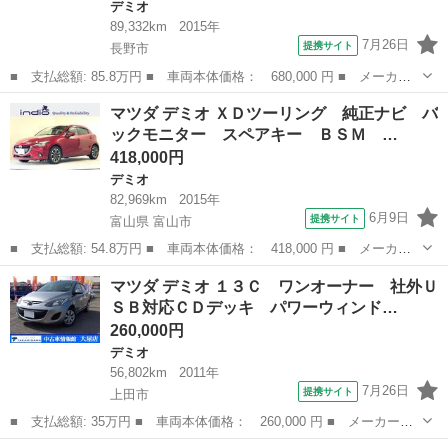
デミオ
89,332km
2015年
7月26日
提携サイト
長野市
■ 支払総額: 85.8万円 ■ 車両本体価格： 680,000 円 ■ メーカー
名： マツダ ■ 車種名： デミオ ■ グレード名： ＸＤツーリン
長野
長野市
デミオ
マツダ デミオ ＸＤツーリング 純正ナビ バ
グ Ｌパッケージ 衝突被害軽減ブレーキ メモリーナビ Ｂｌｕｅ
ックモニター スペアキー ＢＳＭ …
ｔｏｏｔｈ ...
418,000円
デミオ
82,969km
2015年
6月9日
提携サイト
富山県 富山市
■ 支払総額: 54.8万円 ■ 車両本体価格： 418,000 円 ■ メーカー
名： マツダ ■ 車種名： デミオ ■ グレード名： ＸＤツーリン
富山
富山市
デミオ
マツダ デミオ １３Ｃ ワンオーナー 社外Ｕ
グ 純正ナビ バックモニター スペアキー ＢＳＭ ＨＵＤ 純正
ＳＢ対応ＣＤデッキ パワーウィンド…
アルミホイー...
260,000円
デミオ
56,802km
2011年
7月26日
提携サイト
上田市
■ 支払総額: 35万円 ■ 車両本体価格： 260,000 円 ■ メーカー
名： マツダ ■ 車種名： デミオ ■ グレード名： １３Ｃ ワン