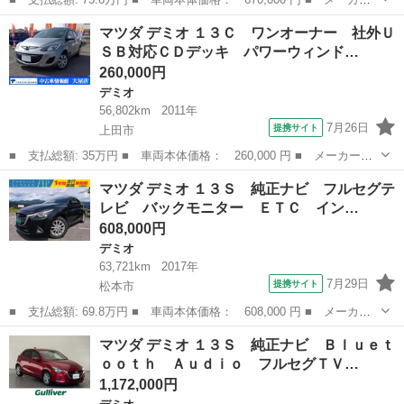
名： マツダ ■ 車種名： デミオ ■ グレード名： １３Ｓ Ｌパ
長野
上田市
デミオ
マツダ デミオ １３Ｃ ワンオーナー 社外Ｕ
ッケージ 純正メモリナビ フルセグ バックカメラ ＣＤ／ＤＶ
ＳＢ対応ＣＤデッキ パワーウィンド…
Ｄ Ｂｌｕｅｔ...
260,000円
デミオ
56,802km
2011年
7月26日
提携サイト
上田市
■ 支払総額: 35万円 ■ 車両本体価格： 260,000 円 ■ メーカー
名： マツダ ■ 車種名： デミオ ■ グレード名： １３Ｃ ワン
長野
上田市
デミオ
マツダ デミオ １３Ｓ 純正ナビ フルセグテ
オーナー 社外ＵＳＢ対応ＣＤデッキ パワーウィンドウ 走行５
レビ バックモニター ＥＴＣ イン…
６，８０２ｋｍ 車...
608,000円
デミオ
63,721km
2017年
7月29日
提携サイト
松本市
■ 支払総額: 69.8万円 ■ 車両本体価格： 608,000 円 ■ メーカー
名： マツダ ■ 車種名： デミオ ■ グレード名： １３Ｓ 純正
長野
松本市
デミオ
マツダ デミオ １３Ｓ 純正ナビ Ｂｌｕｅｔ
ナビ フルセグテレビ バックモニター ＥＴＣ インテリキー 衝
ｏｏｔｈ Ａｕｄｉｏ フルセグＴＶ…
突軽減ブレー...
1,172,000円