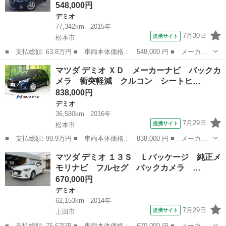
548,000円
デミオ
77,342km
2015年
7月30日
提携サイト
松本市
■ 支払総額: 63.8万円 ■ 車両本体価格： 548,000 円 ■ メーカー
名： マツダ ■ 車種名： デミオ ■ グレード名： ＸＤ ディー
長野
松本市
デミオ
マツダ デミオ ＸＤ メーカーナビ バックカ
ゼルターボ 純正ナビ テレビ ＥＴＣ インテリキー アイドリン
メラ 衝突軽減 クルコン シートヒ…
グストップ ...
838,000円
デミオ
36,580km
2016年
7月29日
提携サイト
松本市
■ 支払総額: 99.9万円 ■ 車両本体価格： 838,000 円 ■ メーカー
名： マツダ ■ 車種名： デミオ ■ グレード名： ＸＤ メーカ
長野
松本市
デミオ
マツダ デミオ １３Ｓ Ｌパッケージ 純正メ
ーナビ バックカメラ 衝突軽減 クルコン シートヒーター Ｂｌ
モリナビ フルセグ バックカメラ …
ｕｅｔｏｏｔ...
670,000円
デミオ
62,153km
2014年
7月29日
提携サイト
上田市
■ 支払総額: 75.6万円 ■ 車両本体価格： 670,000 円 ■ メーカー