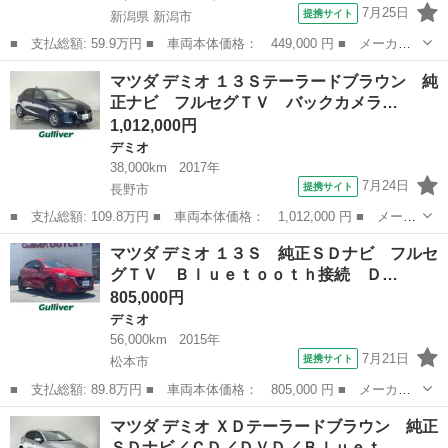
7月25日
提携サイト
新潟県 新潟市
■ 支払総額: 59.9万円 ■ 車両本体価格： 449,000 円 ■ メーカー
名： マツダ ■ 車種名： デミオ ■ グレード名： ＸＤツーリン
新潟
新潟市
デミオ
マツダ デミオ １３Ｓテーラードブラウン 純
グ ディーゼルターボ ６速ＭＴ ヘッドアップディスプレイ マツ
正ナビ フルセグＴＶ バックカメラ…
ダコネクトナ...
1,012,000円
デミオ
38,000km
2017年
7月24日
提携サイト
長野市
■ 支払総額: 109.8万円 ■ 車両本体価格： 1,012,000 円 ■ メーカ
ー名： マツダ ■ 車種名： デミオ ■ グレード名： １３Ｓテー
長野
長野市
デミオ
マツダ デミオ １３Ｓ 純正ＳＤナビ フルセ
ラードブラウン 純正ナビ フルセグＴＶ バックカメラ 前席シー
グＴＶ Ｂｌｕｅｔｏｏｔｈ接続 Ｄ…
トヒータ...
805,000円
デミオ
56,000km
2015年
7月21日
提携サイト
松本市
■ 支払総額: 89.8万円 ■ 車両本体価格： 805,000 円 ■ メーカー
名： マツダ ■ 車種名： デミオ ■ グレード名： １３Ｓ 純正
長野
松本市
デミオ
マツダ デミオ ＸＤテーラードブラウン 純正
ＳＤナビ フルセグＴＶ Ｂｌｕｅｔｏｏｔｈ接続 ＤＶＤ再生機
ＳＤナビ／ＣＤ／ＤＶＤ／Ｂｌｕｅｔ…