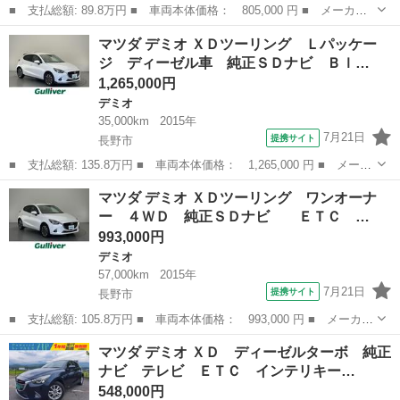
■ 支払総額: 89.8万円 ■ 車両本体価格： 805,000 円 ■ メーカー
名： マツダ ■ 車種名： デミオ ■ グレード名： ＸＤツーリン
長野
長野市
デミオ
マツダ デミオ ＸＤツーリング Ｌパッケー
グ 純正ナビ バックカメラ Ｂｌｕｅｔｏｏｔｈ Ａｕｄｉｏ 衝
ジ ディーゼル車 純正ＳＤナビ Ｂｌ…
突被害軽減ブ...
1,265,000円
デミオ
35,000km
2015年
7月21日
提携サイト
長野市
■ 支払総額: 135.8万円 ■ 車両本体価格： 1,265,000 円 ■ メーカ
ー名： マツダ ■ 車種名： デミオ ■ グレード名： ＸＤツーリ
長野
長野市
デミオ
マツダ デミオ ＸＤツーリング ワンオーナ
ング Ｌパッケージ ディーゼル車 純正ＳＤナビ Ｂｌｕｅｔｏｏ
ー ４ＷＤ 純正ＳＤナビ ＥＴＣ …
ｔｈ Ｃ...
993,000円
デミオ
57,000km
2015年
7月21日
提携サイト
長野市
■ 支払総額: 105.8万円 ■ 車両本体価格： 993,000 円 ■ メーカー
名： マツダ ■ 車種名： デミオ ■ グレード名： ＸＤツーリン
長野
長野市
デミオ
マツダ デミオ ＸＤ ディーゼルターボ 純正
グ ワンオーナー ４ＷＤ 純正ＳＤナビ ＥＴＣ レーンキープ
ナビ テレビ ＥＴＣ インテリキー…
アシスト ...
548,000円