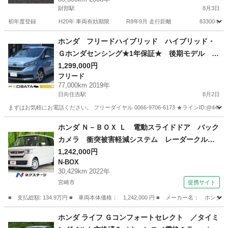
財部駅
8月3日
初年度登録 H20年 車両有効期限 R8年9月 走行距離 83300キロ 使用
宮崎
都城市
財部駅
アクティ
車両
ホンダ フリードハイブリッド ハイブリッド・
Ｇホンダセンシング★1年保証★ 後期モデル ６
人乗り 社外ＳＤナビ 地デジ バックカメラ
1,299,000円
フリード
Ｂｌｕｅｔｏｏｔｈ 両側電動ドア アダプティ
77,000km 2019年
ブクルコン ＥＴＣ オートエアコン スマート
日向住吉駅
8月2日
キー オートライト ＬＥＤヘッド
まずはお気軽にお電話ください。 フリーダイヤル 0066-9706-6173 ★ラインID:@443feups★ ht
宮崎
宮崎市
日向住吉駅
フリード
フリードハイブリッド
ホンダ Ｎ－ＢＯＸ Ｌ 電動スライドドア バック
カメラ 衝突被害軽減システム レーダークルー
ズ 禁煙車 ドラレコ コーナーセンサー スマ
1,242,000円
N-BOX
ートキー ＬＥＤヘッド ビルトインＥＴＣ オ
30,429km 2022年
ートライト オートエアコン （車検整備付）
宮崎市
提携サイト
■ 支払総額: 134.9万円 ■ 車両本体価格： 1,242,000 円 ■ メーカー名
宮崎
宮崎市
N-BOX
ホンダ ライフ Ｇコンフォートセレクト ／タイミ