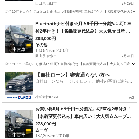
ア☆ドラレコ付き☆スマートキー☆フルオートエ
山口県 山口市
7月29日
アコン☆純正アルミ☆事故修復歴無し☆そのまま
走行10万キロ☆全てコミコミ乗り出し価格‼️分割可❗️ 車検2年付き【名義変更代込み
乗って帰れます❗️
山口
山口市
その他
走行距離
Bluetoothナビ付き☆月々9千円〜分割払い可❗️ 車
検2年付き！【名義変更代込み】大人気☆日産 ル
ークスハイウェイスター☆Bluetoothナビ付き☆
298,000円
その他
走行中DVD見れます☆ETC付き☆電動スライドド
中古車
130,545km 2010年
ア☆ドラレコ付き☆スマートキー☆フルオートエ
岡山県 倉敷市
7月31日
アコン☆社外アルミ☆そのまま乗って帰れます❗️
全てコミコミ乗り出し価格‼️分割可❗️ 車検2年付き【名義変更代込み】大人気☆日産 ルーク
岡山
倉敷市
その他
走行距離
【自社ローン】審査通らない方へ
自社ローンなら「じしゃロン」。他社の審査に通らな
かった方も
株式会社IDOM
Ad
お買い得‼️月々9千円〜分割払い可❗️車検2年付き！
【名義変更代込み】車内広い！大人気☆ムーブコ
ンテカスタム☆ナビ付き☆走行中DVD見れます☆
278,000円
ムーヴ
フルオートエアコン☆ドライブレコーダー付きの
中古車
137,305km 2010年
フル装備☆純正アルミ☆そのまま乗って帰れます‼️