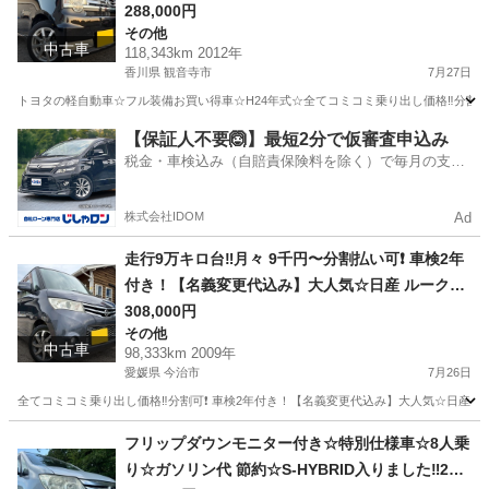
義変更代込み】車内広い！大人気☆ピクシススペ
288,000円
その他
ース☆Bluetoothナビ付き☆走行中DVD見れます
中古車
118,343km 2012年
☆ETC付き☆バックカメラ付き☆フルオートエア
香川県 観音寺市
7月27日
コン☆ドライブレコーダー付きのフル装備☆純正
トヨタの軽自動車☆フル装備お買い得車☆H24年式☆全てコミコミ乗り出し価格‼️分割可❗
アルミ☆そのまま乗って帰れます‼️
香川
観音寺市
その他
お買い得
【保証人不要🙆】最短2分で仮審査申込み
税金・車検込み（自賠責保険料を除く）で毎月の支払
額は一定の自社ローン🚗
株式会社IDOM
Ad
走行9万キロ台‼️月々 9千円〜分割払い可❗️ 車検2年
付き！【名義変更代込み】大人気☆日産 ルークス
ハイウェイスター☆HDDナビ付き☆走行中DVD見
308,000円
その他
れます☆ETC付き☆電動スライドドア☆ドラレコ
中古車
98,333km 2009年
付き☆スマートキー☆フルオートエアコン☆純正
愛媛県 今治市
7月26日
アルミ！事故歴修復歴なし☆そのまま乗って帰れ
全てコミコミ乗り出し価格‼️分割可❗️ 車検2年付き！【名義変更代込み】大人気☆日産
ます❗️
愛媛
今治市
その他
走行距離
フリップダウンモニター付き☆特別仕様車☆8人乗
り☆ガソリン代 節約☆S-HYBRID入りました‼️25