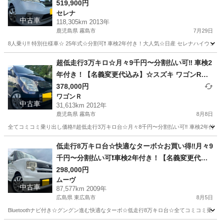
年式☆月々1.2万円〜分割払い可❗️車検2年付き！大
519,900円
セレナ
人気☆ニッサン セレナ☆フリップダウンモニター
中古車
118,305km 2013年
付き☆Bluetooth対応ナビ☆走行中DVD見れます
鹿児島県 霧島市
7月29日
☆ETC☆ドラレコ付きのフル装備☆両側電動スラ
8人乗り‼️ 特別仕様車☆ 25年式☆分割可❗️ 車検2年付き！大人気☆日産 セレナハイウェイス
イドドア☆ウィンカーミラー☆フル装備☆純正ア
鹿児島
霧島市
セレナ
Bluetooth
ルミ☆☆車内広々三列シート‼️
超低走行3万キロ☆月々9千円〜分割払い可‼️ 車検2
年付き！【名義変更代込み】☆スズキ ワゴンR☆B
luetoothナビ付き☆走行中DVD見れます☆プッシ
378,000円
ワゴンＲ
ュスタート☆ドライブレコーダー付きのフル装備
中古車
31,613km 2012年
☆純正アルミホイール装着☆そのまま乗って帰れ
鹿児島県 霧島市
8月8日
ます！
全てコミコミ乗り出し価格‼️超低走行3万キロ台☆月々8千円〜分割払い可‼️ 車検2年付き！
鹿児島
霧島市
ワゴンＲ
ワゴンR
低走行8万キロ台☆快適なターボ☆お買い得‼️月々9
千円〜分割払い可❗️車検2年付き！【名義変更代込
み】車内広い！大人気☆ムーブコンテカスタム☆B
298,000円
ムーヴ
luetoothナビ付き☆走行中DVD見れます☆ETC付
中古車
87,577km 2009年
き☆フルオートエアコン☆ドライブレコーダー付
広島県 東広島市
8月5日
きのフル装備☆純正アルミ☆そのまま乗って帰れ
Bluetoothナビ付き☆グングン進む快適なターボ☆低走行8万キロ台☆全てコミコミ乗り出し
ます‼️