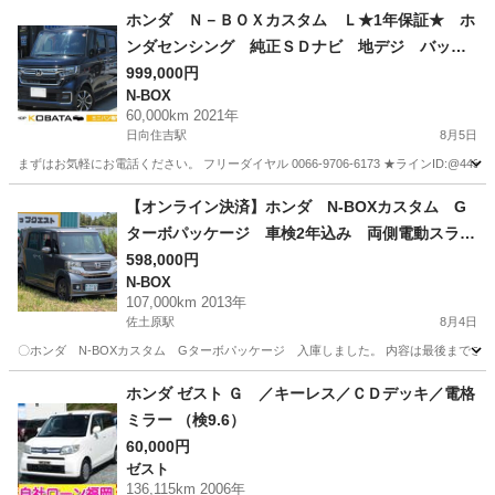
ホンダ Ｎ－ＢＯＸカスタム Ｌ★1年保証★ ホ
ンダセンシング 純正ＳＤナビ 地デジ バック
カメラ Ｂｌｕｅｔｏｏｔｈ 左側電動ドア 前
999,000円
N-BOX
席シートヒーター アダプティブクルコン ＥＴ
60,000km 2021年
Ｃ スマートキー オートライト ＬＥＤヘッ
日向住吉駅
8月5日
ド 純１４ＡＷ
まずはお気軽にお電話ください。 フリーダイヤル 0066-9706-6173 ★ラインID:@443feups★ ht
宮崎
宮崎市
日向住吉駅
N-BOX
ヘッド
【オンライン決済】ホンダ N-BOXカスタム G
ターボパッケージ 車検2年込み 両側電動スライ
ドドアでファミリー世帯にも最適 走行距離1070
598,000円
N-BOX
00㎞
107,000km 2013年
佐土原駅
8月4日
〇ホンダ N-BOXカスタム Gターボパッケージ 入庫しました。 内容は最後までご確認宜しく
宮崎
宮崎市
佐土原駅
N-BOX
走行距離
ホンダ ゼスト Ｇ ／キーレス／ＣＤデッキ／電格
ミラー （検9.6）
60,000円
ゼスト
136,115km 2006年