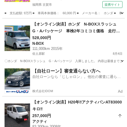
福岡県 古賀市
提携サイト
■ 支払総額: 9万円 ■ 車両本体価格： 60,000 円 ■ メーカー名： ホンダ ■ 車
福岡
古賀市
ゼスト
【オンライン決済】ホンダ N-BOXスラッシュ
G・Aパッケージ 車検2年コミコミ価格 走行距
離111,000㎞ ちょい乗りに最適な車両
528,000円
N-BOX
111,000km 2015年
佐土原駅
8月4日
〇ホンダ N-BOXスラッシュ G・Aパッケージ 入庫しました。 内容は最後までご確認宜しくお
宮崎
宮崎市
佐土原駅
N-BOX
車両
【自社ローン】審査通らない方へ
自社ローンなら「じしゃロン」。他社の審査に通らな
かった方も
株式会社IDOM
Ad
【オンライン決済】H20年‼️アクティバンAT83000
キロ‼️
257,000円
アクティ
83,300km 2008年