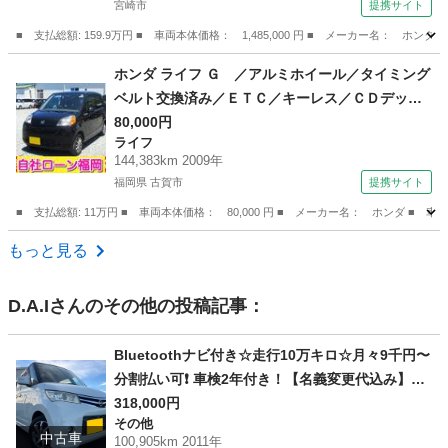
宮崎市
提携サイト
ュアルエアコン （検9.2）
■ 支払総額: 159.9万円 ■ 車両本体価格： 1,485,000 円 ■ メーカー名
宮崎
宮崎市
その他
ホンダ ライフ Ｇ ／アルミホイール／タイミング
ベルト交換済み／ＥＴＣ／キーレス／ＣＤデッキ
／電格ミラー （検9.9）
80,000円
ライフ
144,383km 2009年
福岡県 古賀市
提携サイト
■ 支払総額: 11万円 ■ 車両本体価格： 80,000 円 ■ メーカー名： ホンダ
福岡
古賀市
ライフ
もっと見る
D.A.I
さんのその他の投稿記事：
Bluetoothナビ付き☆走行10万キロ☆月々9千円〜
分割払い可❗️ 車検2年付き！【名義変更代込み】大
人気☆日産 ルークスハイウェイスター☆Bluetoot
318,000円
その他
hナビ付き☆走行中DVD見れます☆電動スライドド
中古車
100,905km 2011年