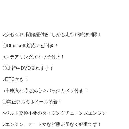
○安心☆1年間保証付き‼️しかも走行距離無制限‼️

〇Bluetooth対応ナビ付き！

○ステアリングスイッチ付き！

〇走行中DVD見れます！

○ETC付き！

○車庫入れ時も安心☆バックカメラ付き！

〇純正アルミホイール装着！

○ベルト交換不要のタイミングチェーン式エンジン

○エンジン、オートマなど悪い所なく好調です！
