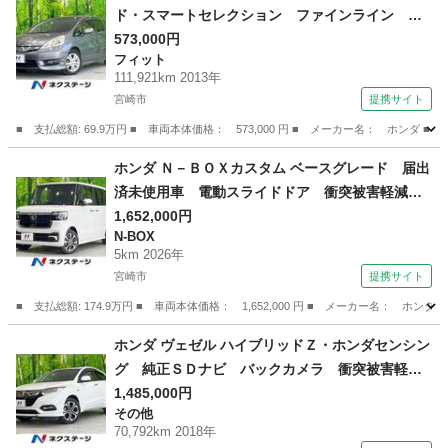
ド・スマートセレクション ファインライン 純
正ＳＤナビ バックカメラ スマートキー ＨＩ
573,000円
フィット
Ｄヘッド オートライト ビルトインＥＴＣ ク
111,921km 2013年
ルコン ハーフレザーシート 純正１５インチア
宮崎市
提携サイト
ルミ オートエアコン ＣＤ ＤＶＤ再生 地デ
■ 支払総額: 69.9万円 ■ 車両本体価格： 573,000 円 ■ メーカー名： ホ
ジ （検10.6）
宮崎
宮崎市
フィット
ホンダ Ｎ－ＢＯＸカスタム ベースグレード 届出
済未使用車 電動スライドドア 衝突被害軽減シ
ステム レーダークルーズ コーナーセンサー
1,652,000円
N-BOX
スマートキー ＬＥＤヘッド 純正１４インチア
5km 2026年
ルミ オートハイビーム 車線逸脱警報 オート
宮崎市
提携サイト
ライト （検11.6）
■ 支払総額: 174.9万円 ■ 車両本体価格： 1,652,000 円 ■ メーカー名
宮崎
宮崎市
N-BOX
ホンダ ヴェゼル ハイブリッドＺ・ホンダセンシン
グ 純正ＳＤナビ バックカメラ 衝突被害軽減
システム 禁煙車 ハーフレザーシート ドラレ
1,485,000円
その他
コ スマートキー ＬＥＤヘッド ビルトインＥ
70,792km 2018年
ＴＣ 純正１７インチアルミ オートライト デ