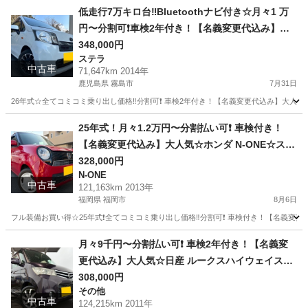
広島
東広島市
ムーヴ
お買い得
低走行7万キロ台‼️Bluetoothナビ付き☆月々1 万
円〜分割可❗️車検2年付き！【名義変更代込み】大
人気☆スバル ステラ Lスマートアシスト☆Blueto
348,000円
ステラ
othナビ付き☆走行中DVD見れます☆ドライブレコ
中古車
71,647km 2014年
ーダー付きのフル装備☆社外アルミ☆のまま乗っ
鹿児島県 霧島市
7月31日
て帰れます！長〜く乗れます‼️
26年式☆全てコミコミ乗り出し価格‼️分割可❗️ 車検2年付き！【名義変更代込み】大人気☆
鹿児島
霧島市
ステラ
走行距離
25年式！月々1.2万円〜分割払い可❗️ 車検付き！
【名義変更代込み】大人気☆ホンダ N-ONE☆ステ
アリングスイッチ付き☆Bluetooth対応ナビ付き
328,000円
N-ONE
☆走行中DVD見れます☆ETC付き☆便利なバック
中古車
121,163km 2013年
カメラ付き☆ドラレコ付き☆スマートキー☆フル
福岡県 福岡市
8月6日
オートエアコン☆そのまま乗って帰れます❗️
フル装備お買い得☆25年式❗️全てコミコミ乗り出し価格‼️分割可❗️ 車検付き！【名義変更代
福岡
福岡市
N-ONE
走行距離
月々9千円〜分割払い可❗️ 車検2年付き！【名義変
更代込み】大人気☆日産 ルークスハイウェイスタ
ー☆ナビ付き☆走行中DVD見れます☆スライドド
308,000円
その他
ア☆ドラレコ付き☆スマートキー☆フルオートエ
中古車
124,215km 2011年