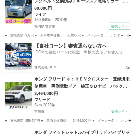
ングベルト交換済み／キーレス／電格ミラー （検
9.4）
60,000円
ライフ
150,649km 2010年
福岡県 古賀市
提携サイト
■ 支払総額: 9万円 ■ 車両本体価格： 60,000 円 ■ メーカー名： ホンダ ■
福岡
古賀市
ライフ
【自社ローン】審査通らない方へ
IDOMの自社ローンは税金・車検の支払いも含んでい
るので毎月の支払額は一定
株式会社IDOM
Ad
ホンダ フリード ｅ：ＨＥＶクロスター 登録済未
使用車 両側電動ドア 純正ＳＤナビ バックカ
メラ 衝突被害軽減システム レーダークルー
3,464,000円
フリード
ズ ハーフレザーシート コーナーセンサー ス
5km 2026年
マートキー ＬＥＤヘッド 純正１５インチアル
宮崎市
提携サイト
ミ （検11.7）
■ 支払総額: 359.9万円 ■ 車両本体価格： 3,464,000 円 ■ メーカー名
宮崎
宮崎市
フリード
ホンダ フィットシャトルハイブリッド ハイブリッ