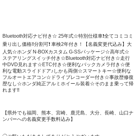
Bluetooth対応ナビ付き☆ 25年式☆特別仕様車❗️全てコミコミ
乗り出し価格‼️分割可❗️ 車検2年付き！【名義変更代込み】大
人気☆ホンダ N-BOXカスタム G-SSパッケージ☆高年式☆
ステアリングスイッチ付き☆Bluetooth対応ナビ付き☆走行
中DVD見れます☆ETC付き☆便利なバックカメラ付き☆便
利な電動スライドドア♪しかも両側☆スマートキー☆便利な
フルオートエアコン☆ドライブレコーダー付き☆事故歴修復
歴なし☆ホンダ純正アルミホイール装着☆そのまま乗って帰
れます‼️

【県外でも福岡、熊本、宮崎、鹿児島、大分、長崎、山口ナ
ンバーへの名義変更手数料込み】
