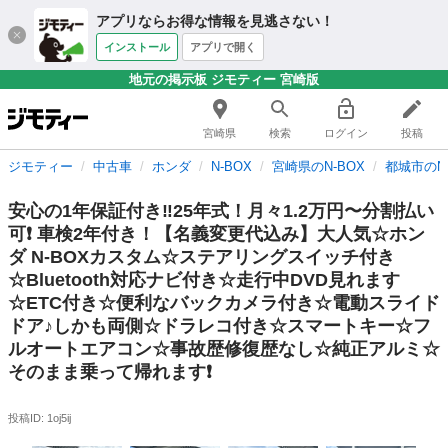
アプリならお得な情報を見逃さない！
インストール
アプリで開く
地元の掲示板 ジモティー 宮崎版
宮崎県
検索
ログイン
投稿
ジモティー
中古車
ホンダ
N-BOX
宮崎県のN-BOX
都城市のN-
安心の1年保証付き‼️25年式！月々1.2万円〜分割払い
可❗️ 車検2年付き！【名義変更代込み】大人気☆ホン
ダ N-BOXカスタム☆ステアリングスイッチ付き
☆Bluetooth対応ナビ付き☆走行中DVD見れます
☆ETC付き☆便利なバックカメラ付き☆電動スライド
ドア♪しかも両側☆ドラレコ付き☆スマートキー☆フ
ルオートエアコン☆事故歴修復歴なし☆純正アルミ☆
そのまま乗って帰れます❗️
投稿ID: 1oj5ij