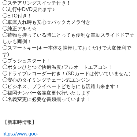
◯ステアリングスイッチ付き！

◯走行中DVD見れます♪

◯ETC付き！

◯車庫入れ時も安心☆バックカメラ付き！

◯純正アルミ☆

◯荷物を持っている時にとっても便利な電動スライドドア☆
しかも両側！

◯スマートキー(キー本体を携帯しておくだけで大変便利で
す)

◯プッシュスタート！

◯ボタンひとつで快適温度♪フルオートエアコン！

◯ドライブレコーダー付き！(SDカードは付いていません）

◯安心のタイミングチェーン式エンジン

◯ビジネス、プライベートどちらにも活躍出来ます！

◯福岡ナンバー名義変更代行いたします！

◯名義変更に必要な書類揃っています！

【新車時情報】

https://www.goo-