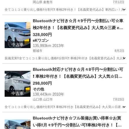
岡山県 倉敷市
7月12日
全てコミコミ乗り出し価格‼️分割可❗️ 車検2年付き！【名義変更代込み】車内広い！大
岡山
倉敷市
ムーヴ
お買い得
Bluetoothナビ付き☆月々9千円〜分割払い可☆車
検2年付き！【名義変更代込み】大人気☆三菱 ek
カスタム☆Bluetoothナビ付き☆走行中DVD見れ
328,000円
eKワゴン
ます☆便利なバックカメラ☆ドラレコ付き☆スマ
中古車
135,993km 2013年
ートキー☆フルオートエアコン☆純正アルミ☆事
都城市
8月2日
故修復歴無し☆そのまま乗って帰れます❗️
装備充実‼️全てコミコミ乗り出し価格‼️分割可❗️ 車検2年付き【名義変更代込み】大人気三
宮崎
都城市
eKワゴン
Bluetooth対応ナビ付き☆月々8千円〜分割払い可
❗️ 車検2年付き！【名義変更代込み】大人気☆日産
ルークスハイウェイスター☆Bluetooth対応ナビ
298,000円
その他
付き☆走行中DVD見れます☆ETC付き☆電動スラ
中古車
138,443km 2010年
イドドア☆ドラレコ付き☆スマートキー☆フルオ
山口県 山口市
7月23日
ートエアコン☆純正アルミ☆事故修復歴無し☆そ
全てコミコミ乗り出し価格‼️分割可❗️ 車検2年付き【名義変更代込み】大人気☆日産 ルーク
のまま乗って帰れます❗️
山口
山口市
その他
Bluetoothナビ付き☆フル装備お買い得車☆お買
い得‼️月々9千円〜分割払い可❗️車検2年付き！【名