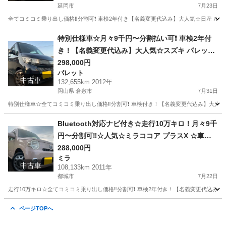
アコン☆純正アルミ！そのまま乗って帰れます❗️
延岡市
7月23日
全てコミコミ乗り出し価格‼️分割可❗️ 車検2年付き【名義変更代込み】大人気☆日産 
宮崎
延岡市
その他
走行距離
特別仕様車☆月々9千円〜分割払い可❗️ 車検2年付
き！【名義変更代込み】大人気☆スズキ パレット
SW☆Bluetoothナビ付き☆走行中DVD見れます☆
298,000円
パレット
便利なバックカメラ付き☆ETC付き☆両側電動ス
中古車
132,655km 2012年
ライドドア☆ドラレコ☆スマートキー☆フルオー
岡山県 倉敷市
7月31日
トエアコン☆純正アルミ☆事故修復歴無し☆その
特別仕様車☆全てコミコミ乗り出し価格‼️分割可❗️ 車検付き！【名義変更代込み】大人気☆ス
まま乗って帰れます‼️
岡山
倉敷市
パレット
Bluetooth対応ナビ付き☆走行10万キロ！月々9千
円〜分割可‼️☆人気☆ミラココア プラスX ☆車検2
年付き！【名義変更代込み】Bluetooth対応ナビ
288,000円
ミラ
付き☆走行中DVD見れます☆圧迫感無くおしゃれ
中古車
108,133km 2011年
な内装☆ドライブレコーダー付き☆そのまま乗っ
都城市
7月22日
て帰れます‼️
走行10万キロ☆全てコミコミ乗り出し価格‼️分割可❗️ 車検2年付き！【名義変更代込み】
宮崎
都城市
ミラ
走行距離
ページTOPへ