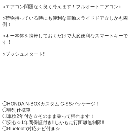
○エアコン問題なく良く冷えます！フルオートエアコン♪

○荷物持っている時にも便利な電動スライドドア☆しかも両
側！

○キー本体を携帯しておくだけで大変便利なスマートキーで
す！

○プッシュスタート❗️

◯HONDA N-BOXカスタム G-SSパッケージ！

◯特別仕様車！

◯車検2年付き☆そのまま乗って帰れます！

◯安心☆1年間保証付き‼️しかも走行距離無制限‼️

◯Bluetooth対応ナビ付き☆
