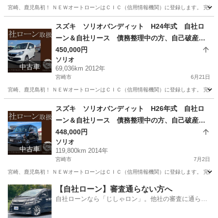
宮崎、鹿児島初！ ＮＥＷオートローンはＣＩＣ（信用情報機関）に登録します。 完済する
宮崎
宮崎市
ステップワゴン
ローン
スズキ ソリオバンディット H24年式 自社ロ
ーン＆自社リース 債務整理中の方、自己破産手
続きされた方でも申込ＯＫ！
450,000円
ソリオ
中古車
69,036km 2012年
宮崎市
6月21日
宮崎、鹿児島初！ ＮＥＷオートローンはＣＩＣ（信用情報機関）に登録します。 完済する
宮崎
宮崎市
ソリオ
大分
大分市
ソリオ
スズキ ソリオバンディット H26年式 自社ロ
ーン＆自社リース 債務整理中の方、自己破産手
ソリオバンディット
続きされた方でも申込ＯＫ！
448,000円
ソリオ
中古車
119,800km 2014年
宮崎市
7月2日
宮崎、鹿児島初！ ＮＥＷオートローンはＣＩＣ（信用情報機関）に登録します。 完済すること
宮崎
宮崎市
ソリオ
大分
大分市
ソリオ
【自社ローン】審査通らない方へ
自社ローンなら「じしゃロン」。他社の審査に通らな
ソリオバンディット
かった方も