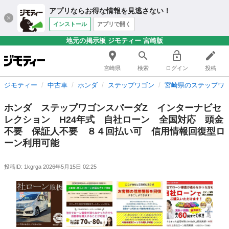
アプリならお得な情報を見逃さない！
インストール
アプリで開く
地元の掲示板 ジモティー 宮崎版
宮崎県
検索
ログイン
投稿
ジモティー
中古車
ホンダ
ステップワゴン
宮崎県のステップワ
ホンダ ステップワゴンスパーダZ インターナビセ
レクション H24年式 自社ローン 全国対応 頭金
不要 保証人不要 ８４回払い可 信用情報回復型ロ
ーン利用可能
投稿ID: 1kgrga
2026年5月15日 02:25