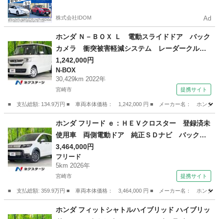
るので毎月の支払額は一定
株式会社IDOM
Ad
ホンダ Ｎ－ＢＯＸ Ｌ 電動スライドドア バック
カメラ 衝突被害軽減システム レーダークルー
ズ 禁煙車 ドラレコ コーナーセンサー スマ
1,242,000円
N-BOX
ートキー ＬＥＤヘッド ビルトインＥＴＣ オ
30,429km 2022年
ートライト オートエアコン （車検整備付）
宮崎市
提携サイト
■ 支払総額: 134.9万円 ■ 車両本体価格： 1,242,000 円 ■ メーカー名
宮崎
宮崎市
N-BOX
ホンダ フリード ｅ：ＨＥＶクロスター 登録済未
使用車 両側電動ドア 純正ＳＤナビ バックカ
メラ 衝突被害軽減システム レーダークルー
3,464,000円
フリード
ズ ハーフレザーシート コーナーセンサー ス
5km 2026年
マートキー ＬＥＤヘッド 純正１５インチアル
宮崎市
提携サイト
ミ （検11.7）
■ 支払総額: 359.9万円 ■ 車両本体価格： 3,464,000 円 ■ メーカー名
宮崎
宮崎市
フリード
ホンダ フィットシャトルハイブリッド ハイブリッ