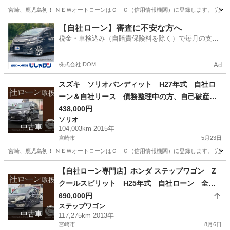
宮崎、鹿児島初！ ＮＥＷオートローンはＣＩＣ（信用情報機関）に登録します。 完済する
宮崎
宮崎市
ソリオ
ローン
【自社ローン】審査に不安な方へ
税金・車検込み（自賠責保険料を除く）で毎月の支払
額は一定の自社ローン🚗
株式会社IDOM
Ad
スズキ ソリオバンディット H27年式 自社ロ
ーン＆自社リース 債務整理中の方、自己破産手
続きされた方でも申込ＯＫ！
438,000円
ソリオ
中古車
104,003km 2015年
宮崎市
5月23日
宮崎、鹿児島初！ ＮＥＷオートローンはＣＩＣ（信用情報機関）に登録します。 完済することで
宮崎
宮崎市
ソリオ
大分
大分市
ソリオ
【自社ローン専門店】ホンダ ステップワゴン Z
クールスピリット H25年式 自社ローン 全国
ソリオバンディット
対応 頭金不要 保証人不要 ８４回払い可 信
690,000円
ステップワゴン
用情報回復型ローン利用可能
中古車
117,275km 2013年
宮崎市
8月6日