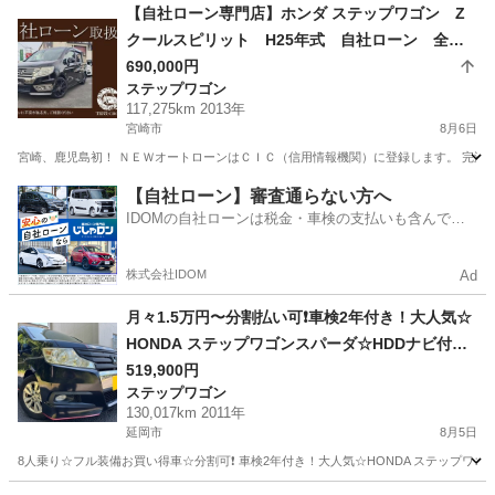
宮崎
日南市
南郷駅
N-BOX
フロントガラス
【自社ローン専門店】ホンダ ステップワゴン Z
クールスピリット H25年式 自社ローン 全国
対応 頭金不要 保証人不要 ８４回払い可 信
690,000円
ステップワゴン
用情報回復型ローン利用可能
117,275km 2013年
宮崎市
8月6日
宮崎、鹿児島初！ ＮＥＷオートローンはＣＩＣ（信用情報機関）に登録します。 完済する
宮崎
宮崎市
ステップワゴン
ローン
【自社ローン】審査通らない方へ
IDOMの自社ローンは税金・車検の支払いも含んでい
るので毎月の支払額は一定
株式会社IDOM
Ad
月々1.5万円〜分割払い可❗️車検2年付き！大人気☆
HONDA ステップワゴンスパーダ☆HDDナビ付き
DVD見れます☆便利なバックカメラ付き☆ETC付
519,900円
ステップワゴン
き☆両側電動スライドドア☆ドライブレコーダー
130,017km 2011年
付きのフル装備☆純正アルミ☆事故修復歴無し☆
延岡市
8月5日
車内広々三列シート‼️
8人乗り☆フル装備お買い得車☆分割可❗️ 車検2年付き！大人気☆HONDA ステップワ