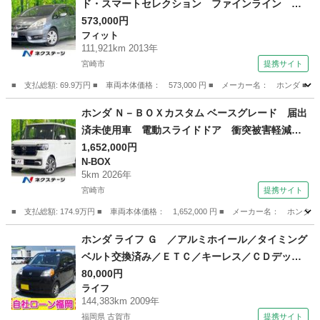
ド・スマートセレクション ファインライン 純
正ＳＤナビ バックカメラ スマートキー ＨＩ
573,000円
フィット
Ｄヘッド オートライト ビルトインＥＴＣ ク
111,921km 2013年
ルコン ハーフレザーシート 純正１５インチア
宮崎市
提携サイト
ルミ オートエアコン ＣＤ ＤＶＤ再生 地デ
■ 支払総額: 69.9万円 ■ 車両本体価格： 573,000 円 ■ メーカー名： ホ
ジ （検10.6）
宮崎
宮崎市
フィット
ホンダ Ｎ－ＢＯＸカスタム ベースグレード 届出
済未使用車 電動スライドドア 衝突被害軽減シ
ステム レーダークルーズ コーナーセンサー
1,652,000円
N-BOX
スマートキー ＬＥＤヘッド 純正１４インチア
5km 2026年
ルミ オートハイビーム 車線逸脱警報 オート
宮崎市
提携サイト
ライト （検11.6）
■ 支払総額: 174.9万円 ■ 車両本体価格： 1,652,000 円 ■ メーカー名
宮崎
宮崎市
N-BOX
ホンダ ライフ Ｇ ／アルミホイール／タイミング
ベルト交換済み／ＥＴＣ／キーレス／ＣＤデッキ
／電格ミラー （検9.9）
80,000円
ライフ
144,383km 2009年
福岡県 古賀市
提携サイト