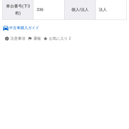
車台番号(下3
336
個人/法人
法人
桁)
中古車購入ガイド
注意事項
通報
お気に入り 2