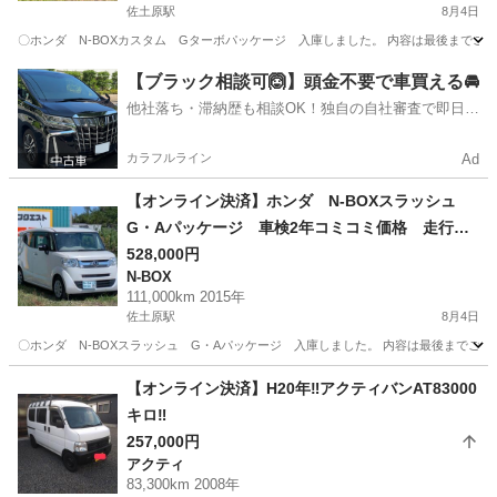
佐土原駅
8月4日
〇ホンダ N-BOXカスタム Gターボパッケージ 入庫しました。 内容は最後までご確認宜しく
宮崎
宮崎市
佐土原駅
N-BOX
走行距離
【ブラック相談可🙆】頭金不要で車買える🚘
他社落ち・滞納歴も相談OK！独自の自社審査で即日解
決✨
カラフルライン
Ad
【オンライン決済】ホンダ N-BOXスラッシュ
G・Aパッケージ 車検2年コミコミ価格 走行距
離111,000㎞ ちょい乗りに最適な車両
528,000円
N-BOX
111,000km 2015年
佐土原駅
8月4日
〇ホンダ N-BOXスラッシュ G・Aパッケージ 入庫しました。 内容は最後までご確認宜しくお
宮崎
宮崎市
佐土原駅
N-BOX
車両
【オンライン決済】H20年‼️アクティバンAT83000
キロ‼️
257,000円
アクティ
83,300km 2008年