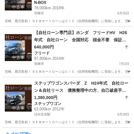
N-BOX
能
中古車
78,000km 2018年
宮崎市
5月15日
宮崎、鹿児島初！ ＮＥＷオートローンはＣＩＣ（信用情報機関）に登録します。 完済するこ
宮崎
宮崎市
N-BOX
ローン
【自社ローン専門店】ホンダ フリードHV H26
年式 自社ローン 全国対応 頭金不要 保証人
不要 ８４回払い可 信用情報回復型ローン利用
640,000円
フリード
可能
中古車
97,800km 2014年
宮崎市
7月2日
宮崎、鹿児島初！ ＮＥＷオートローンはＣＩＣ（信用情報機関）に登録します。 完済する
宮崎
宮崎市
フリード
ローン
ステップワゴンスパーダ Z H24年式 自社ロー
ン＆自社リース 債務整理中の方、自己破産手続
きされた方でも申込ＯＫ！
1,380,000円
ステップワゴン
中古車
63,000km 2012年
日向住吉駅
5月29日
宮崎、鹿児島初！ ＮＥＷオートローンはＣＩＣ（信用情報機関）に登録します。 完済することで信
宮崎
宮崎市
日向住吉駅
ステップワゴン
大分
大分市
ページTOPへ