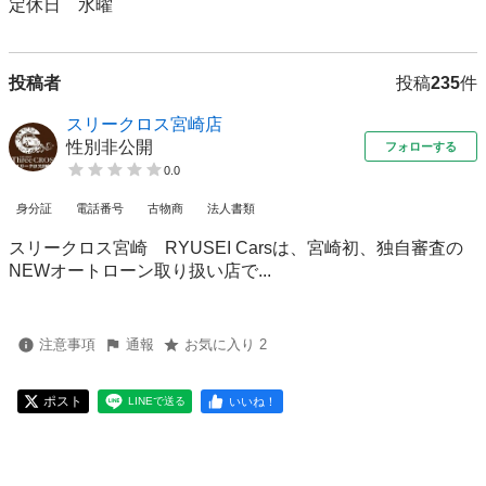
定休日　水曜
投稿者
投稿
235
件
スリークロス宮崎店
性別非公開
フォローする
0.0
身分証
電話番号
古物商
法人書類
スリークロス宮崎 RYUSEI Carsは、宮崎初、独自審査の
NEWオートローン取り扱い店で...
注意事項
通報
お気に入り 2
ポスト
いいね！
LINEで送る