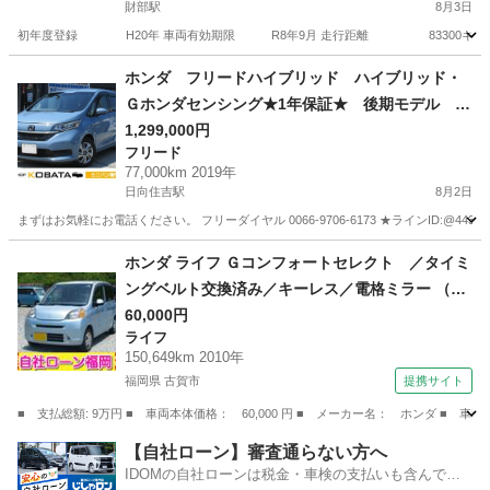
財部駅
8月3日
初年度登録 H20年 車両有効期限 R8年9月 走行距離 83300キロ 使用
宮崎
都城市
財部駅
アクティ
車両
ホンダ フリードハイブリッド ハイブリッド・
Ｇホンダセンシング★1年保証★ 後期モデル ６
人乗り 社外ＳＤナビ 地デジ バックカメラ
1,299,000円
フリード
Ｂｌｕｅｔｏｏｔｈ 両側電動ドア アダプティ
77,000km 2019年
ブクルコン ＥＴＣ オートエアコン スマート
日向住吉駅
8月2日
キー オートライト ＬＥＤヘッド
まずはお気軽にお電話ください。 フリーダイヤル 0066-9706-6173 ★ラインID:@443feups★ ht
宮崎
宮崎市
日向住吉駅
フリード
フリードハイブリッド
ホンダ ライフ Ｇコンフォートセレクト ／タイミ
ングベルト交換済み／キーレス／電格ミラー （検
9.4）
60,000円
ライフ
150,649km 2010年
福岡県 古賀市
提携サイト
■ 支払総額: 9万円 ■ 車両本体価格： 60,000 円 ■ メーカー名： ホンダ ■
福岡
古賀市
ライフ
【自社ローン】審査通らない方へ
IDOMの自社ローンは税金・車検の支払いも含んでい