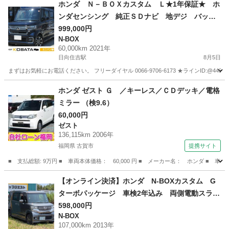
宮崎
延岡市
ステップワゴン
ホンダ Ｎ－ＢＯＸカスタム Ｌ★1年保証★ ホ
ンダセンシング 純正ＳＤナビ 地デジ バック
カメラ Ｂｌｕｅｔｏｏｔｈ 左側電動ドア 前
999,000円
N-BOX
席シートヒーター アダプティブクルコン ＥＴ
60,000km 2021年
Ｃ スマートキー オートライト ＬＥＤヘッ
日向住吉駅
8月5日
ド 純１４ＡＷ
まずはお気軽にお電話ください。 フリーダイヤル 0066-9706-6173 ★ラインID:@443feups★ ht
宮崎
宮崎市
日向住吉駅
N-BOX
ヘッド
ホンダ ゼスト Ｇ ／キーレス／ＣＤデッキ／電格
ミラー （検9.6）
60,000円
ゼスト
136,115km 2006年
福岡県 古賀市
提携サイト
■ 支払総額: 9万円 ■ 車両本体価格： 60,000 円 ■ メーカー名： ホンダ ■ 車
福岡
古賀市
ゼスト
【オンライン決済】ホンダ N-BOXカスタム G
ターボパッケージ 車検2年込み 両側電動スライ
ドドアでファミリー世帯にも最適 走行距離1070
598,000円
N-BOX
00㎞
107,000km 2013年