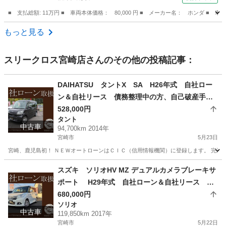
■ 支払総額: 11万円 ■ 車両本体価格： 80,000 円 ■ メーカー名： ホンダ
福岡
古賀市
ライフ
もっと見る
スリークロス宮崎店
さんのその他の投稿記事：
DAIHATSU タントX SA H26年式 自社ロー
ン＆自社リース 債務整理中の方、自己破産手続
きされた方でも申込ＯＫ！
528,000円
タント
中古車
94,700km 2014年
宮崎市
5月23日
宮崎、鹿児島初！ ＮＥＷオートローンはＣＩＣ（信用情報機関）に登録します。 完済するこ
宮崎
宮崎市
タント
大分
大分市
タント
ローン
スズキ ソリオHV MZ デュアルカメラブレーキサ
ポート H29年式 自社ローン＆自社リース 債
務整理中の方、自己破産手続きされた方でも申込
680,000円
ソリオ
ＯＫ！
中古車
119,850km 2017年
宮崎市
5月22日