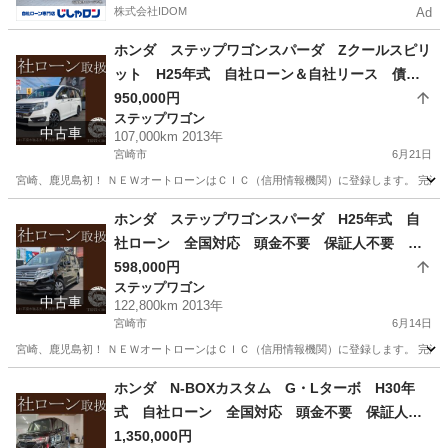
株式会社IDOM
Ad
ホンダ ステップワゴンスパーダ Zクールスピリ
ット H25年式 自社ローン＆自社リース 債務
整理中の方、自己破産手続きされた方でも申込Ｏ
950,000円
ステップワゴン
Ｋ！
中古車
107,000km 2013年
宮崎市
6月21日
宮崎、鹿児島初！ ＮＥＷオートローンはＣＩＣ（信用情報機関）に登録します。 完済する
宮崎
宮崎市
ステップワゴン
大分
大分市
ホンダ ステップワゴンスパーダ H25年式 自
社ローン 全国対応 頭金不要 保証人不要 ８
ステップワゴン
ローン
４回払い可 信用情報回復型ローン利用可能
598,000円
ステップワゴン
中古車
122,800km 2013年
宮崎市
6月14日
宮崎、鹿児島初！ ＮＥＷオートローンはＣＩＣ（信用情報機関）に登録します。 完済する
宮崎
宮崎市
ステップワゴン
大分
大分市
ホンダ N-BOXカスタム G・Lターボ H30年
式 自社ローン 全国対応 頭金不要 保証人不
ステップワゴン
ローン
要 ８４回払い可 信用情報回復型ローン利用可
1,350,000円