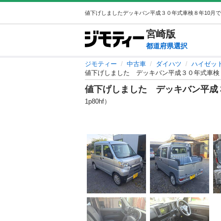
宮崎
版
都道府県選択
ジモティー
中古車
ダイハツ
ハイゼッ
値下げしました デッキバン平成３０年式車検
値下げしました デッキバン平成
1p80hf）