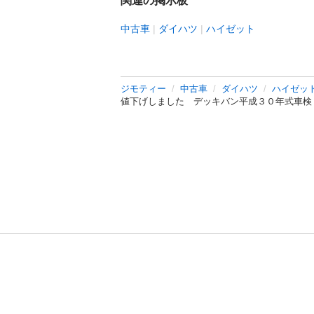
関連の掲示板
中古車
ダイハツ
ハイゼット
ジモティー
中古車
ダイハツ
ハイゼッ
値下げしました デッキバン平成３０年式車検
利用規約
プライ
運営会社
サイトマッ