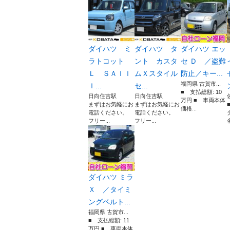
ダイハツ ミ
ダイハツ タ
ダイハツ エッ
ラトコット
ント カスタ
セ Ｄ ／盗難
Ｌ ＳＡＩＩ
ムＸスタイル
防止／キー...
福岡県 古賀市...
Ｉ...
セ...
■ 支払総額: 10
日向住吉駅
日向住吉駅
万円 ■ 車両本体
まずはお気軽にお
まずはお気軽にお
価格...
電話ください。
電話ください。
フリー...
フリー...
ダイハツ ミラ
Ｘ ／タイミ
ングベルト...
福岡県 古賀市...
■ 支払総額: 11
万円 ■ 車両本体