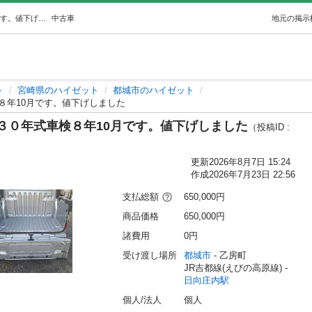
値下げしましたデッキバン平成３０年式車検８年10月です。値下げしました (long) 日向庄内のハイゼットの中古車｜ジモティー
中古車
地元の掲示
ト
宮崎県のハイゼット
都城市のハイゼット
８年10月です。値下げしました
３０年式車検８年10月です。値下げしました
（投稿ID :
更新
2026年8月7日 15:24
作成
2026年7月23日 22:56
支払総額
650,000円
商品価格
650,000円
諸費用
0円
受け渡し場所
都城市
 - 乙房町
JR吉都線(えびの高原線) - 
日向庄内駅
個人/法人
個人