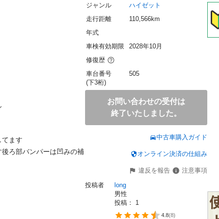
ジャンル
ハイゼット
走行距離
110,566km
年式
車検有効期限
2028年10月
修復歴
車台番号
505
(下3桁)
お問い合わせの受付は


終了いたしました。
中古車購入ガイド
てます

す後ろ部バンパーは凹みの補
オンライン決済の仕組み
違反を報告
注意事項
投稿者
long
男性
投稿： 
1
4.8
(
8
)