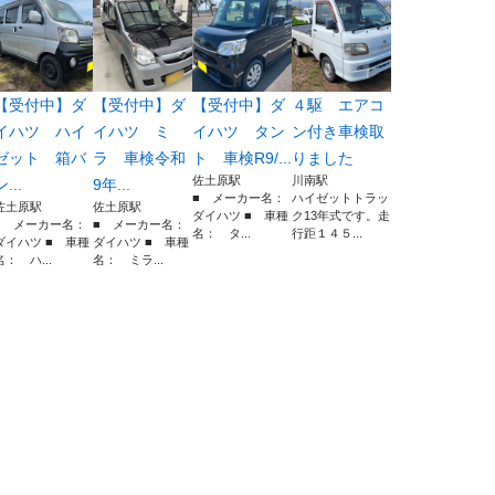
【受付中】ダ
【受付中】ダ
【受付中】ダ
４駆 エアコ
イハツ ハイ
イハツ ミ
イハツ タン
ン付き車検取
ゼット 箱バ
ラ 車検令和
ト 車検R9/...
りました
佐土原駅
川南駅
ン...
9年...
■ メーカー名：
ハイゼットトラッ
佐土原駅
佐土原駅
ダイハツ ■ 車種
ク13年式です。走
■ メーカー名：
■ メーカー名：
名： タ...
行距１４５...
ダイハツ ■ 車種
ダイハツ ■ 車種
名： ハ...
名： ミラ...