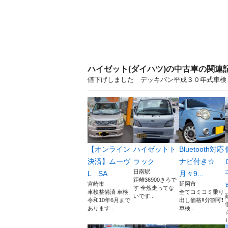
ハイゼット(ダイハツ)の中古車の関連
値下げしました デッキバン平成３０年式車検８
【オンライン
ハイゼットト
Bluetooth対応
決済】ムーヴ
ラック
ナビ付き☆
日南駅
L SA
月々9...
距離36900きろで
宮崎市
延岡市
す 全然走ってな
車検整備済 車検
全てコミコミ乗り
いです...
令和10年6月まで
出し価格‼️分割可❗️
あります...
車検...