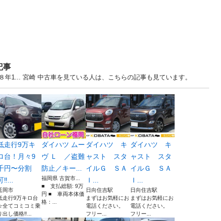
記事
年1... 宮崎 中古車を見ている人は、こちらの記事も見ています。
低走行9万キ
ダイハツ ムー
ダイハツ キ
ダイハツ キ
ロ台！月々9
ヴ Ｌ ／盗難
ャスト スタ
ャスト スタ
千円〜分割
防止／キー...
イルＧ ＳＡ
イルＧ ＳＡ
福岡県 古賀市...
可‼...
Ｉ...
Ｉ...
■ 支払総額: 9万
延岡市
日向住吉駅
日向住吉駅
円 ■ 車両本体価
低走行9万キロ台
まずはお気軽にお
まずはお気軽にお
格：...
☆全てコミコミ乗
電話ください。
電話ください。
り出し価格‼...
フリー...
フリー...