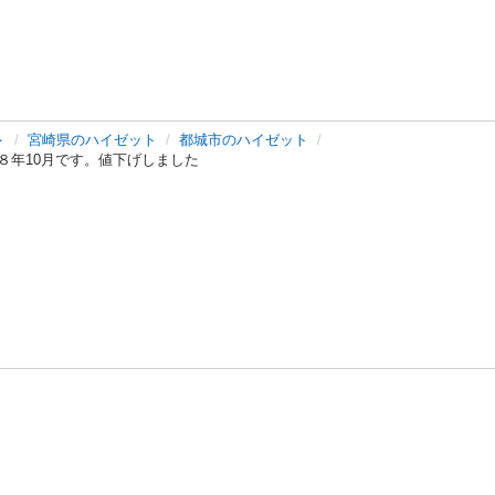
ト
宮崎県のハイゼット
都城市のハイゼット
８年10月です。値下げしました
バシーポリシー
プライバシー・ステートメント
健全化に資する運用
プ
ご利用ガイド
フリーワードで探す
特定商取引法の表示
利用