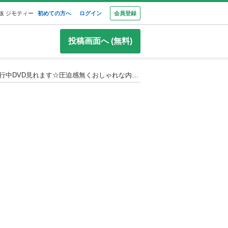
板 ジモティー
初めての方へ
ログイン
会員登録
投稿画面へ (無料)
低走行7万キロ台！月々9千円〜分割可‼️☆人気☆ミラココア プラスX ☆車検2年付き！【名義変更代込み】HDDナビ付き☆走行中DVD見れます☆圧迫感無くおしゃれな内装☆ドライブレコーダー付き☆事故修復歴無し☆そのまま乗って帰れます‼️