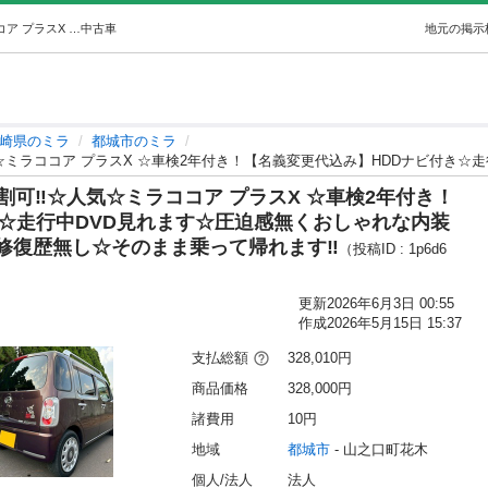
低走行7万キロ台！月々9千円〜分割可‼️☆人気☆ミラココア プラスX ☆車検2年付き！【名義変更代込み】HDDナビ付き☆走行中DVD見れます… (D.A.I) 都城のミラの中古車｜ジモティー
中古車
地元の掲示
崎県のミラ
都城市のミラ
可‼️☆人気☆ミラココア プラスX ☆車検2年付き！
☆走行中DVD見れます☆圧迫感無くおしゃれな内装
修復歴無し☆そのまま乗って帰れます‼️
（投稿ID : 1p6d6
更新
2026年6月3日 00:55
作成
2026年5月15日 15:37
支払総額
328,010円
商品価格
328,000円
諸費用
10円
地域
都城市
 - 山之口町花木
個人/法人
法人