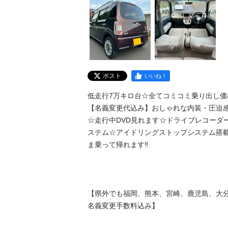
ポスト
いいね！
低走行7万キロ台☆全てコミコミ乗り出し価格‼
【名義変更代込み】おしゃれな内装・圧迫感
☆走行中DVD見れます☆ドライブレコーダ
ステム☆アイドリングストップシステム搭
ま乗って帰れます‼️

【県外でも福岡、熊本、宮崎、鹿児島、大
名義変更手数料込み】
