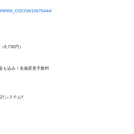
TSU/MIRA_COCOA/10075444/
730円）

度の税金も込み！名義変更手数料
ステム‼️
