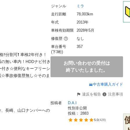
ジャンル
ミラ
走行距離
78,003km
年式
2013年
車検有効期限
2028年5月
修復歴
なし
車台番号
357
(下3桁)
️分割可❗️ 車検2年付き！
の無い車内！HDDナビ付き
お問い合わせの受付は
ー付き☆便利なキーフリーシ
終了いたしました。
載☆事故修復歴無し☆そのま
中古車購入ガイド
違反を報告
注意事項
投稿者
D.A.I
性別非公開
分、長崎、山口ナンバーへの
投稿： 
2883
5.0
(
428
)