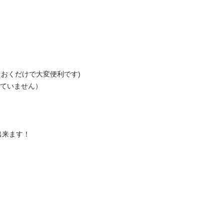
くだけで大変便利です)

いません）

ます！
