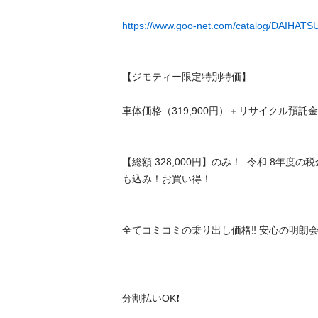
https://www.goo-net.com/catalog/DAIHA
【ジモティー限定特別特価】

車体価格（319,900円）＋リサイクル預託金（8,
【総額 328,000円】のみ！  令和 8年
も込み！お買い得！

全てコミコミの乗り出し価格‼️ 安心の明朗会計シ
分割払いOK❗️
