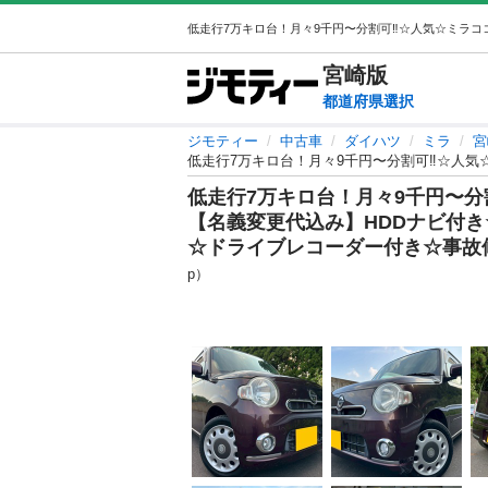
宮崎
版
都道府県選択
ジモティー
中古車
ダイハツ
ミラ
宮
低走行7万キロ台！月々9千円〜分割
【名義変更代込み】HDDナビ付き
☆ドライブレコーダー付き☆事故
p）