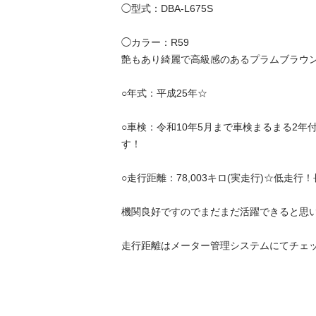
◯型式：DBA-L675S  

◯カラー：R59

艶もあり綺麗で高級感のあるプラムブラウンク
○年式：平成25年☆

○車検：令和10年5月まで車検まるまる2年
す！

○走行距離：78,003キロ(実走行)☆低走行！長
機関良好ですのでまだまだ活躍できると思います
走行距離はメーター管理システムにてチェック