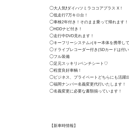
◯大人気❗️ダイハツミラココアプラス X！

◯低走行7万キロ台！

◯車検2年付き！そのまま乗って帰れます！

◯HDDナビ付き！

◯走行中DVD見れます！

◯キーフリーシステム♪(キー本体を携帯してお
◯ドライブレコーダー付き(SDカードは付いて
◯フル装備

◯足元スッキリ♪ベンチシート♡

◯程度良好車輌！

◯ビジネス、プライベートどちらにも活躍出来
◯福岡ナンバー名義変更代行いたします！

◯名義変更に必要な書類揃っています！

【新車時情報】
