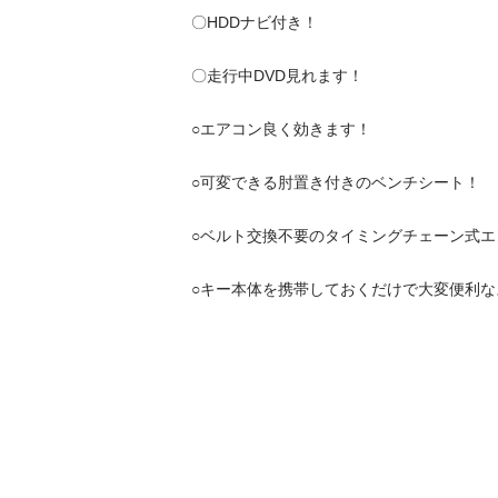
〇HDDナビ付き！

〇走行中DVD見れます！

○エアコン良く効きます！

○可変できる肘置き付きのベンチシート！

○ベルト交換不要のタイミングチェーン式エンジ
○キー本体を携帯しておくだけで大変便利なスマ