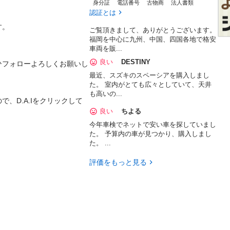
身分証
電話番号
古物商
法人書類
認証とは


ご覧頂きまして、ありがとうございます。
福岡を中心に九州、中国、四国各地で格安
車両を販...
良い
DESTINY
ひフォローよろしくお願いし
最近、スズキのスペーシアを購入しまし
た。 室内がとても広々としていて、天井
も高いの...
、D.A.Iをクリックして
良い
ちよる
今年車検でネットで安い車を探していまし
た。 予算内の車が見つかり、購入しまし
た。 ...
評価をもっと見る