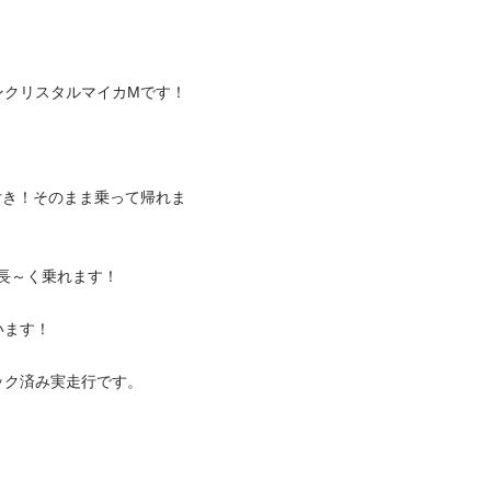
リスタルマイカMです！

付き！そのまま乗って帰れま
～く乗れます！

！

済み実走行です。
