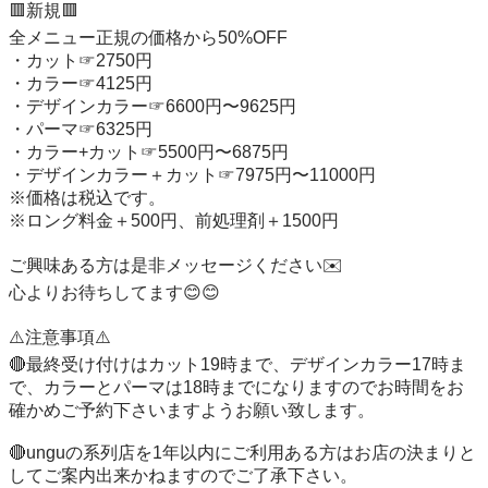
🟥新規🟥

全メニュー正規の価格から50%OFF

・カット☞2750円

・カラー☞4125円

・デザインカラー☞6600円〜9625円

・パーマ☞6325円

・カラー+カット☞5500円〜6875円

・デザインカラー＋カット☞7975円〜11000円

※価格は税込です。

※ロング料金＋500円、前処理剤＋1500円

ご興味ある方は是非メッセージください✉️

心よりお待ちしてます😊😊

⚠️注意事項⚠️

🔴最終受け付けはカット19時まで、デザインカラー17時ま
で、カラーとパーマは18時までになりますのでお時間をお
確かめご予約下さいますようお願い致します。

🔴unguの系列店を1年以内にご利用ある方はお店の決まりと
してご案内出来かねますのでご了承下さい。
