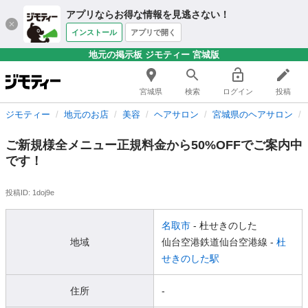
アプリならお得な情報を見逃さない！
インストール
アプリで開く
地元の掲示板 ジモティー 宮城版
宮城県
検索
ログイン
投稿
ジモティー
地元のお店
美容
ヘアサロン
宮城県のヘアサロン
ご新規様全メニュー正規料金から50%OFFでご案内中
です！
投稿ID: 1doj9e
名取市
- 杜せきのした
地域
仙台空港鉄道仙台空港線 -
杜
せきのした駅
住所
-