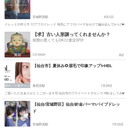
宮城野原駅
8月1日
ドレッドの作り方 1⃣アフロドレッド 地毛にアフロパーマをかけて編み込んでからロックし
宮城
仙台市
宮城野原駅
ヘアサロン
ドレッド
【求】古い人形譲ってくれませんか？
状態が悪くてもOK🙆‍♀️査定0円‼️
COYASH
Ad
【仙台市】夏休み🌻眉毛で印象アップ✨HBL
東照宮駅
7月29日
ご覧いただきありがとうございます😊 仙台市のプライベートサロンで HBLをしてみませ
宮城
仙台市
東照宮駅
その他
眉毛
【仙台/宮城野区】仙台/針金パーマ/パイプドレッ
ド
宮城野原駅
7月15日