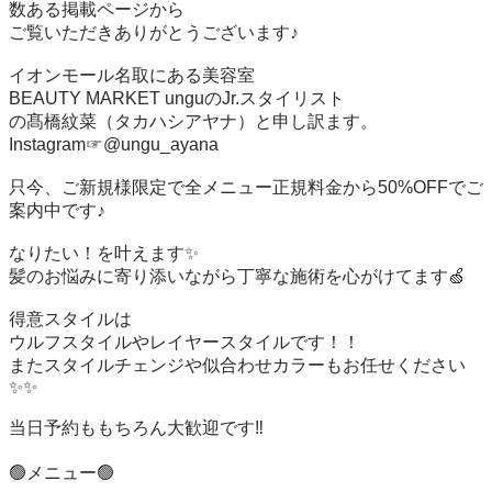
数ある掲載ページから

ご覧いただきありがとうございます♪

イオンモール名取にある美容室

BEAUTY MARKET unguのJr.スタイリスト

の髙橋紋菜（タカハシアヤナ）と申し訳ます。

Instagram☞@ungu_ayana

只今、ご新規様限定で全メニュー正規料金から50%OFFでご
案内中です♪

なりたい！を叶えます✨

髪のお悩みに寄り添いながら丁寧な施術を心がけてます🍏

得意スタイルは

ウルフスタイルやレイヤースタイルです！！

またスタイルチェンジや似合わせカラーもお任せください
✨✨

当日予約ももちろん大歓迎です‼️

🟢メニュー🟢
