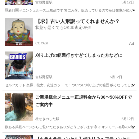
宮城野原駅
5月12日
🆕新品🆕 ✅エンシェルーズ正規品です 常に入荷、販売しているので毎日在庫が変わります
宮城
仙台市
宮城野原駅
ヘアサロン
アッシュ
【求】古い人形譲ってくれませんか？
状態が悪くてもOK🙆‍♀️査定0円‼️
COYASH
Ad
刈り上げの範囲行きすぎてしまった方などに
宮城野原駅
5月12日
セルフカット 奥様、彼女、友達カット で！ついつい刈り上げの範囲 狭くなってしまいがち！ そん
宮城
仙台市
宮城野原駅
ヘアサロン
エクステ
ご新規様全メニュー正規料金から30〜50%OFFで
ご案内中
杜せきのした駅
5月12日
数ある掲載ページからご覧いただきありがとうございます😊 イオンモール名取の2階にある美容室 
宮城
名取市
杜せきのした駅
ヘアサロン
縮毛矯正