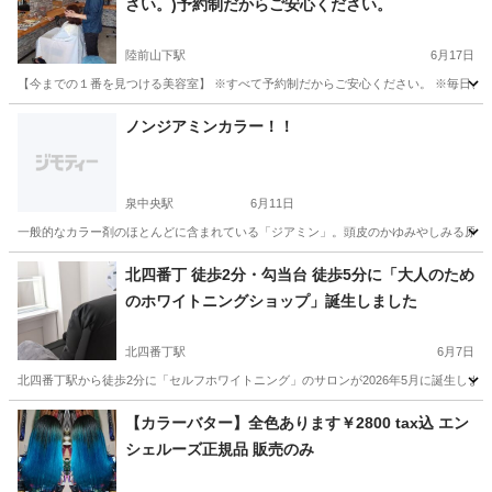
さい。)予約制だからご安心ください。
陸前山下駅
6月17日
【今までの１番を見つける美容室】 ※すべて予約制だからご安心ください。 ※毎日、コ
宮城
石巻市
陸前山下駅
ヘアサロン
美容室
ノンジアミンカラー！！
泉中央駅
6月11日
一般的なカラー剤のほとんどに含まれている「ジアミン」。頭皮のかゆみやしみる原因に
宮城
仙台市
泉中央駅
ヘアサロン
北四番丁 徒歩2分・勾当台 徒歩5分に「大人のため
のホワイトニングショップ」誕生しました
北四番丁駅
6月7日
北四番丁駅から徒歩2分に「セルフホワイトニング」のサロンが2026年5月に誕生しまし
宮城
仙台市
北四番丁駅
その他
ホワイトニング
【カラーバター】全色あります￥2800 tax込 エン
シェルーズ正規品 販売のみ