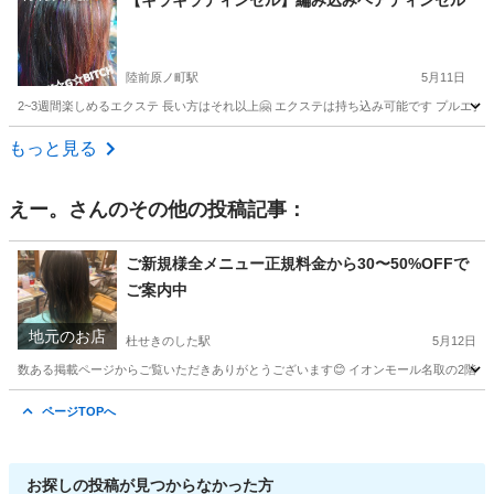
【キラキラティンセル】編み込みヘアティンセル
陸前原ノ町駅
5月11日
2~3週間楽しめるエクステ 長い方はそれ以上🤗 エクステは持ち込み可能です プルエク
宮城
仙台市
陸前原ノ町駅
ヘアサロン
エクステ
もっと見る
えー。
さんのその他の投稿記事：
ご新規様全メニュー正規料金から30〜50%OFFで
ご案内中
地元のお店
杜せきのした駅
5月12日
数ある掲載ページからご覧いただきありがとうございます😊 イオンモール名取の2階にある美容室 
宮城
名取市
杜せきのした駅
ヘアサロン
縮毛矯正
ページTOPへ
お探しの投稿が見つからなかった方