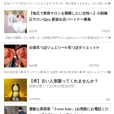
針金パーマで作るドレッドになります 3~4ヶ月。個人差ありますがしっかり楽しめます✨ 
宮城
仙台市
宮城野原駅
ヘアサロン
エクステ
【地元で美容サロンを開業したい女性へ】小顔矯
正サロンQpu 新規出店パートナー募集
仙台市
7月2日
【地元で開業したい女性へ】 小顔矯正専門サロンQpu(キュープ)の新規出店パートナー
宮城
仙台市
美容
出張耳つぼジュエリー✨耳つぼダイエット✨️
仙台駅
6月23日
耳の拭き取り▶︎耳マッサージ▶︎耳のつぼ押し▶︎耳の拭き取り▶︎耳つぼジュエリーの貼り付け▶︎
宮城
仙台市
仙台駅
その他
耳つぼダイエット
【求】古い人形譲ってくれませんか？
状態が悪くてもOK🙆‍♀️査定0円‼️
COYASH
Ad
素敵な美容室「J‐one hair」(お気軽にお電話くだ