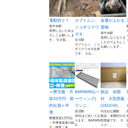
電動切り？
カブトムシ、
金運が上がる
泉中央駅
ノコギリクワ
置物
使用しないためよ
泉中央駅
ガタ
ろしくお願いしま
使用しなくなりま
す。 引き取...
古川駅
したのでよろしく
カブトムシ、ノコ
お願いします...
ギリクワガタ生体
です。 それ...
≪寮完備・月
BARWING(バ
新品 未開
収33万円・契
ーウィング)
封 大型黒板
約社員≫半
ランニ...
(1810×91...
岩沼駅
勾当台公園駅
導...
40分ほど歩いてお
新品・未開封の大
寮費実質1万円台
ります。 BARWIN
型黒板です。 サ
｜半導体装置の組
G...
イズ：...
立・検査｜未...