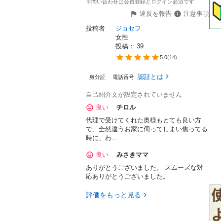
※問い合わせは会員登録とログイン必須です
違反を報告
注意事項
投稿者
ジョセフ
女性
投稿： 
39
5.0
(
14
)
認証とは
身分証
電話番号
自己紹介文が設定されていません
良い
チロル
代理で受けてくれた奥様もとても良い方
で、全然違うお家に伺ってしまい焦ってる
時に、わ...
良い
みさきママ
ありがとうございました。 スムーズな対
応ありがとうございました。
評価をもっと見る