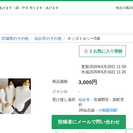
キッズトルソー5体 (ジョセフ) 小鶴新田のその他の中古あげます・譲ります｜ジモティーで不用品の処分
中古
売ります・あげます
地元の掲示
宮城県のその他
仙台市のその他
キッズトルソー5体
2
お気に入り登録
更新
2026年6月28日 11:59
作成
2026年6月16日 11:26
商品価格
3,000円
ジャンル
-
受け渡し場所
仙台市
 - 宮城野区
 - 原町苦
竹
JR仙石線 - 
小鶴新田駅
投稿者にメールで問い合わせ