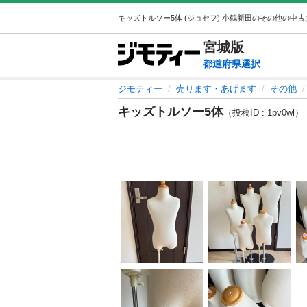
宮城
版
都道府県選択
ジモティー
売ります・あげます
その他
キッズトルソー5体
（投稿ID : 1pv0wl）