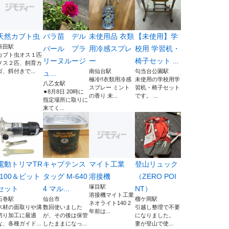
天然カブト虫
バラ苗 デル
未使用品 衣類
【未使用】学
新田駅
バール プラ
用冷感スプレ
校用 学習机・
カブト虫オス１匹
リーヌルージ
ー
椅子セット ...
メス２匹、飼育カ
ゴ、餌付きで...
南仙台駅
勾当台公園駅
ュ...
極冷!!衣類用冷感
未使用の学校用学
八乙女駅
スプレー ミント
習机・椅子セット
⚫︎8月8日 20時に
の香り 未...
です。 ...
指定場所に取りに
来てく...
電動トリマTR
キャプテンス
マイト工業
登山リュック
-100＆ビット
タッグ M-640
溶接機
（ZERO POI
塚目駅
セット
4 マル...
NT）
溶接機マイト工業
石巻駅
仙台市
榴ケ岡駅
ネオライト140 2
木材の面取りや溝
数回使いました
引越し整理で不要
年前は...
切り加工に最適
が、その後は保管
になりました。
な、各種ガイド...
したままになっ...
妻が登山で使...