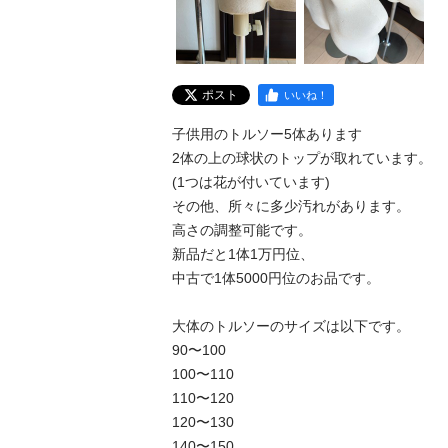
ポスト
いいね！
子供用のトルソー5体あります

2体の上の球状のトップが取れています。

(1つは花が付いています)

その他、所々に多少汚れがあります。

高さの調整可能です。

新品だと1体1万円位、

中古で1体5000円位のお品です。

大体のトルソーのサイズは以下です。

90〜100

100〜110

110〜120

120〜130

140〜150