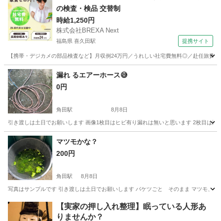
の検査・検品 交替制
時給1,250円
株式会社BREXA Next
福島県 喜久田駅
提携サイト
【携帯・デジカメの部品検査など】月収例24万円／うれしい社宅費無料◎／赴任旅費会社
福島
郡山市
喜久田駅
その他
漏れ るエアーホース😅
0円
角田駅
8月8日
引き渡しは土日でお願いします 画像1枚目はヒビ有り漏れは無いと思います 2枚目は漏
宮城
角田市
角田駅
その他
エアー
マツモかな？
200円
角田駅
8月8日
写真はサンプルです 引き渡しは土日でお願いします バケツごと そのまま マツモ、小
宮城
角田市
角田駅
その他
【実家の押し入れ整理】眠っている人形あ
りませんか？