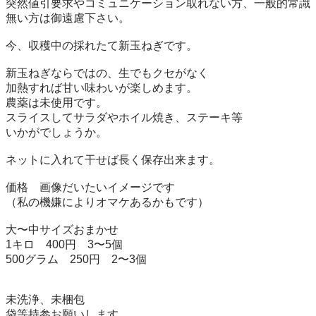
突然値引要求やコミュニケーション取れない方、一般的常識
無い方は御遠慮下さい。

今、収穫中の採れたて新玉ねぎです。

新玉ねぎならではの、生でもクセがなく

加熱すれば甘い味わいが楽しめます。

農薬は未使用です。

スライスしてサラダやホイル焼き、ステーキ等

いかがでしょうか。

ネットに入れて干せば長く保存出来ます。

価格　画像だいたいイメージです

（私の機嫌によりオマケあるかもです）

大〜中サイズおまかせ

1キロ　400円　3〜5個

500グラム　250円　2〜3個

未洗浄、未梱包

袋等持参お願いします。
