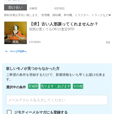
助け合い
大崎市
6月30日
耕耘作業お手伝い致します。 管理機、耕耘機、草刈機、トラクター、トラックなど一式保
宮城
大崎市
手伝いたい/助けたい
トラクター
【求】古い人形譲ってくれませんか？
状態が悪くてもOK🙆‍♀️査定0円‼️
COYASH
Ad
ページTOPへ
欲しいモノが見つからなかった方
ご希望の条件を登録するだけで、新着情報をいち早くお届け出来ま
す。
宮城県
売ります・あげます
その他
選択中の条件
ジモティーメルマガにも登録する