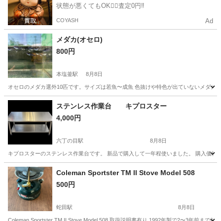
状態が悪くてもOK🙆‍♀️査定0円‼️
COYASH
Ad
メダカ(オセロ)
800円
本塩釜駅
8月8日
オセロのメダカ選外10匹です。サイズは若魚〜成魚 色抜けや特色が出ていないメダカも
宮城
塩竈市
本塩釜駅
その他
メダカ
ステンレス作業台 キプロスター
4,000円
六丁の目駅
8月8日
キプロスターのステンレス作業台です。 新品で購入して一年程使いました。 購入価格は2000
宮城
仙台市
六丁の目駅
その他
キプロスター
Coleman Sportster TM II Stove Model 508
500円
蛇田駅
8月8日
Coleman Sportster TM II Stove Model 508 取扱説明書有り 199