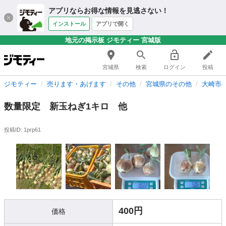
アプリならお得な情報を見逃さない！
インストール
アプリで開く
地元の掲示板 ジモティー 宮城版
宮城県
検索
ログイン
投稿
ジモティー
売ります・あげます
その他
宮城県のその他
大崎市
数量限定 新玉ねぎ1キロ 他
投稿ID: 1prp61
400円
価格