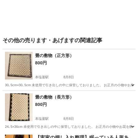
その他の売ります・あげますの関連記事
畳の敷物（正方形）
800円
本塩釜駅
8月8日
30､5cm×30､5cm 未使用で引き出しの中に保管しておりました。 お正月の小物や
宮城
塩竈市
本塩釜駅
その他
正方形
畳の敷物（長方形）
800円
本塩釜駅
8月8日
24､5×36cm 未使用で引き出しの中に保管しておりました。 お正月の小物やお花を
宮城
塩竈市
本塩釜駅
その他
付近
【実家の押し入れ整理】眠っている人形あ