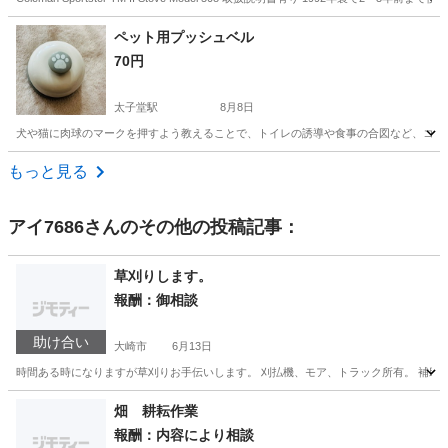
宮城
石巻市
蛇田駅
その他
ペット用プッシュベル
70円
太子堂駅
8月8日
犬や猫に肉球のマークを押すよう教えることで、トイレの誘導や食事の合図など、コミュ
宮城
仙台市
太子堂駅
その他
もっと見る
アイ7686
さんのその他の投稿記事：
草刈りします。
報酬：御相談
助け合い
大崎市
6月13日
時間ある時になりますが草刈りお手伝いします。 刈払機、モア、トラック所有。 補助、
宮城
大崎市
手伝いたい/助けたい
素人
畑 耕耘作業
報酬：内容により相談