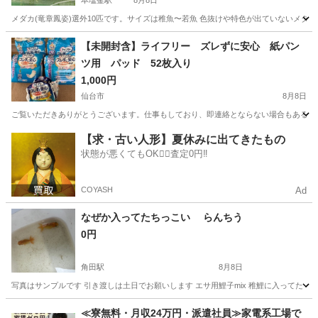
本塩釜駅
8月8日
メダカ(竜章鳳姿)選外10匹です。サイズは稚魚〜若魚 色抜けや特色が出ていないメダ
宮城
塩竈市
本塩釜駅
その他
竜章鳳姿
【未開封含】ライフリー ズレずに安心 紙パン
ツ用 パッド 52枚入り
1,000円
仙台市
8月8日
ご覧いただきありがとうございます。仕事もしており、即連絡とならない場合もあるかと
宮城
仙台市
その他
【求・古い人形】夏休みに出てきたもの
状態が悪くてもOK🙆‍♀️査定0円‼️
COYASH
Ad
なぜか入ってたちっこい らんちう
0円
角田駅
8月8日
写真はサンプルです 引き渡しは土日でお願いします エサ用鯉子mix 稚鯉に入ってた 
宮城
角田市
角田駅
その他
≪寮無料・月収24万円・派遣社員≫家電系工場で