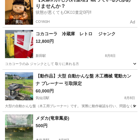
りませんか？
状態が悪くてもOK🙆‍♀️査定0円‼️
COYASH
Ad
コカコーラ 冷蔵庫 レトロ ジャンク
12,800円
新田駅
8月8日
コカコーラのみ ジャンクとして 取りに来れる方
宮城
栗原市
新田駅
その他
ペプシ
【動作品】大型 自動かんな盤 木工機械 電動カン
ナ プレーナー 引取限定
60,000円
気仙沼駅
8月8日
大型の自動かんな盤（木工用プレーナー）です。 実際に動作確認を行い、問題なく動い
宮城
気仙沼市
気仙沼駅
その他
メダカ(竜章鳳姿)
500円