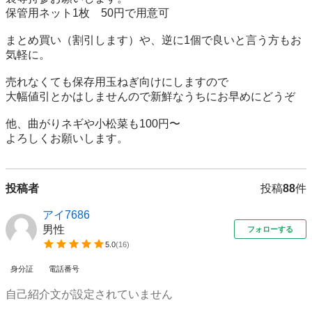
保管用ネット1枚　50円で用意可

まとめ買い（割引します）や、逆に1個で良いと言う方もお
気軽に。

売れなくても保存用玉ねぎ向けにしますので

大幅値引とかはしませんので新鮮なうちにお早めにどうぞ

他、曲がりネギや小松菜も100円〜

よろしくお願いします。
投稿者
投稿
88
件
アイ7686
男性
フォローする
5.0
(
16
)
身分証
電話番号
自己紹介文が設定されていません