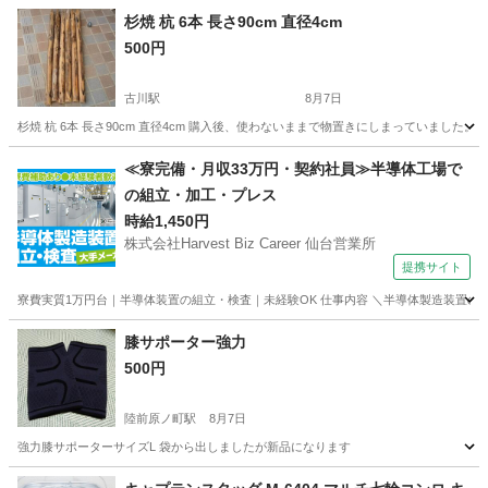
杉焼 杭 6本 長さ90cm 直径4cm
500円
古川駅
8月7日
杉焼 杭 6本 長さ90cm 直径4cm 購入後、使わないままで物置きにしまっていまし
宮城
大崎市
古川駅
その他
物置き
≪寮完備・月収33万円・契約社員≫半導体工場で
の組立・加工・プレス
時給1,450円
株式会社Harvest Biz Career 仙台営業所
提携サイト
寮費実質1万円台｜半導体装置の組立・検査｜未経験OK 仕事内容 ＼半導体製造装置の
宮城
その他
膝サポーター強力
500円
陸前原ノ町駅
8月7日
強力膝サポーターサイズL 袋から出しましたが新品になります
宮城
仙台市
陸前原ノ町駅
その他
サポーター