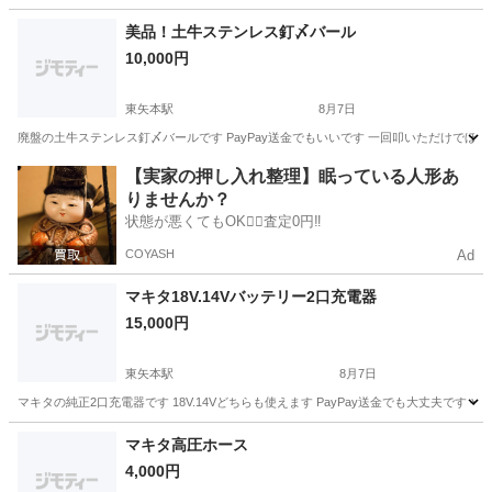
宮城
富谷市
泉中央駅
その他
美品！土牛ステンレス釘〆バール
10,000円
東矢本駅
8月7日
廃盤の土牛ステンレス釘〆バールです PayPay送金でもいいです 一回叩いただけでほ
宮城
東松島市
東矢本駅
その他
バール
【実家の押し入れ整理】眠っている人形あ
りませんか？
状態が悪くてもOK🙆‍♀️査定0円‼️
COYASH
Ad
マキタ18V.14Vバッテリー2口充電器
15,000円
東矢本駅
8月7日
マキタの純正2口充電器です 18V.14Vどちらも使えます PayPay送金でも大丈夫で
宮城
東松島市
東矢本駅
その他
18V
マキタ高圧ホース
4,000円