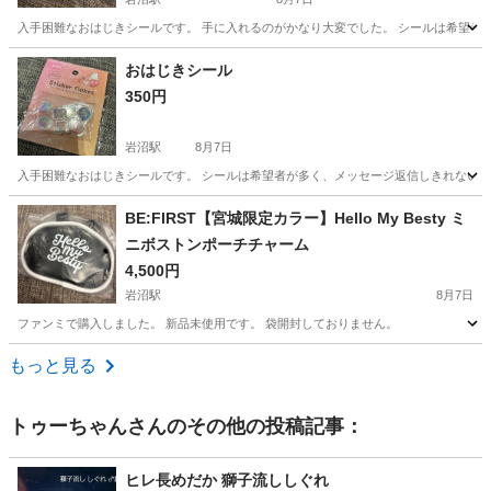
入手困難なおはじきシールです。 手に入れるのがかなり大変でした。 シールは希望者
宮城
岩沼市
岩沼駅
その他
おはじき
おはじきシール
350円
岩沼駅
8月7日
入手困難なおはじきシールです。 シールは希望者が多く、メッセージ返信しきれないの
宮城
岩沼市
岩沼駅
その他
おはじき
BE:FIRST【宮城限定カラー】Hello My Besty ミ
ニボストンポーチチャーム
4,500円
岩沼駅
8月7日
ファンミで購入しました。 新品未使用です。 袋開封しておりません。
宮城
岩沼市
岩沼駅
その他
ファンミ
もっと見る
トゥーちゃん
さんのその他の投稿記事：
ヒレ長めだか 獅子流ししぐれ