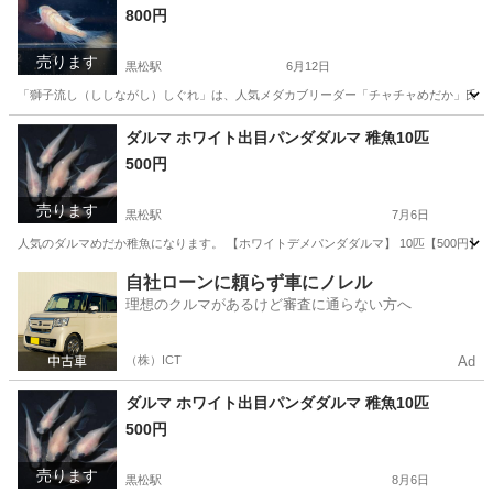
800円
売ります
黒松駅
6月12日
「獅子流し（ししながし）しぐれ」は、人気メダカブリーダー「チャチャめだか」氏によ
宮城
仙台市
黒松駅
その他
ヒレ
ダルマ ホワイト出目パンダダルマ 稚魚10匹
500円
売ります
黒松駅
7月6日
人気のダルマめだか稚魚になります。 【ホワイトデメパンダダルマ】 10匹【500円】 親
宮城
仙台市
黒松駅
その他
ダルマ
自社ローンに頼らず車にノレル
理想のクルマがあるけど審査に通らない方へ
（株）ICT
Ad
ダルマ ホワイト出目パンダダルマ 稚魚10匹
500円
売ります
黒松駅
8月6日