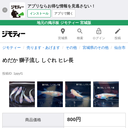
アプリならお得な情報を見逃さない！
インストール
アプリで開く
地元の掲示板 ジモティー 宮城版
宮城県
検索
ログイン
投稿
ジモティー
売ります・あげます
その他
宮城県のその他
仙台市
めだか 獅子流し しぐれ ヒレ長
投稿ID: 1ppyf1
800円
商品価格