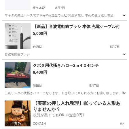
東矢本駅
8月7日
マキタの高圧ホースです PayPay送金でも⭕️ 穴空き無し 早めの受け渡し希望
宮城
東松島市
東矢本駅
その他
マキタ
【新品】音波電動歯ブラシ 本体 充電ケーブル付
5,000円
台原駅
8月7日
音波電動歯ブラシ
宮城
仙台市
台原駅
その他
クボタ用代掻きハロー2m４０センチ
6,400円
新田駅
8月7日
三点リンクの代掻きハローになります。引き取りに来られる方にお譲り致します。写真
宮城
登米市
新田駅
その他
代掻き
【実家の押し入れ整理】眠っている人形あ
りませんか？
状態が悪くてもOK🙆‍♀️査定0円‼️
COYASH
Ad