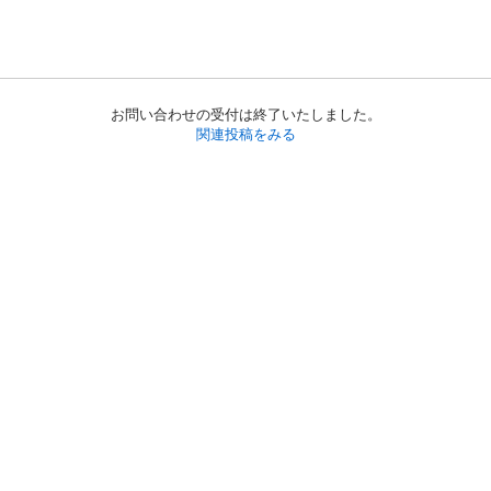
お問い合わせの受付は終了いたしました。
関連投稿をみる
初めての方へ
利用規約
プライバシーポリシー
プライバシー・ステートメント
健全化に資する運用方針
お問い合わせ
運営会社
サイトマップ
ご利用ガイド
フリーワードで探す
PC版で表示
都道府県選択
特定商取引法の表示
利用者情報の外部送信について