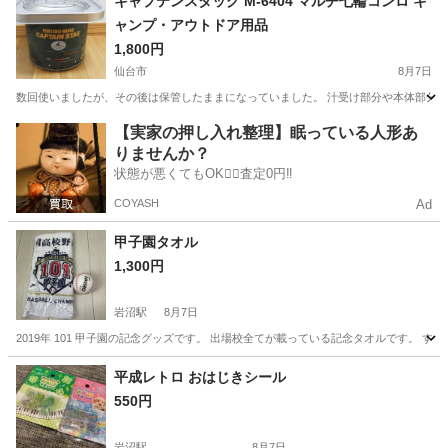
キャプテンスタッグ M-6404 マルチ七輪コンロ キ
ャンプ・アウトドア用品
1,800円
仙台市
8月7日
数回使いましたが、その後は保管したままになっていました。 汁受け部分や本体部分に少し小傷
宮城
仙台市
その他
【実家の押し入れ整理】眠っている人形あ
りませんか？
状態が悪くてもOK🙆‍♀️査定0円‼️
COYASH
Ad
甲子園タオル
1,300円
岩沼駅
8月7日
2019年 101 甲子園の記念グッズです。 出場校全てが載っている記念タオルです。 
宮城
岩沼市
岩沼駅
その他
ボール
平成レトロ おはじきシール
550円
岩沼駅
8月7日