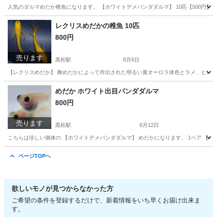
人気のダルマめだか稚魚になります。 【ホワイトデメパンダダルマ】 10匹【500円】 親
宮城
仙台市
黒松駅
その他
ダルマ
レクリスめだかの稚魚 10匹
800円
売ります
黒松駅
8月6日
【レクリスめだか】 舞めだかによって作出された明るい黄オーロラ体色とラメ、ヒレ長
宮城
仙台市
黒松駅
その他
レクリス
めだか ホワイト出目パンダダルマ
800円
売ります
黒松駅
6月12日
こちらは珍しい個体の 【ホワイトデメパンダダルマ】 めだかになります。 1ペア 【800円
宮城
仙台市
黒松駅
その他
ダルマ
ページTOPへ
欲しいモノが見つからなかった方
ご希望の条件を登録するだけで、新着情報をいち早くお届け出来ま
す。